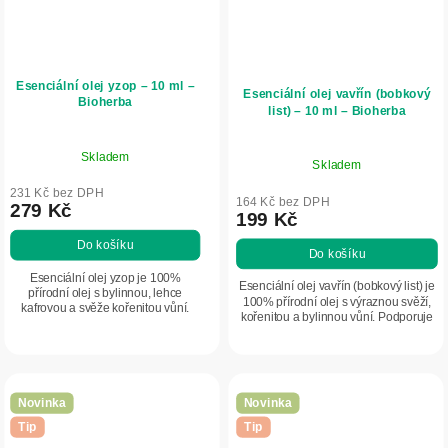
Esenciální olej yzop – 10 ml –
Esenciální olej vavřín (bobkový
Bioherba
list) – 10 ml – Bioherba
Skladem
Skladem
231 Kč bez DPH
164 Kč bez DPH
279 Kč
199 Kč
Do košíku
Do košíku
Esenciální olej yzop je 100%
Esenciální olej vavřín (bobkový list) je
přírodní olej s bylinnou, lehce
100% přírodní olej s výraznou svěží,
kafrovou a svěže kořenitou vůní.
kořenitou a bylinnou vůní. Podporuje
Podporuje koncentraci, osvěžuje
koncentraci, osvěžuje prostor a je
prostředí a je vhodný pro
vhodný pro aromaterapii i...
aromaterapii i přírodní...
Novinka
Novinka
Tip
Tip