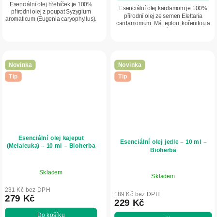
Esenciální olej hřebíček je 100%
Esenciální olej kardamom je 100%
přírodní olej z poupat Syzygium
přírodní olej ze semen Elettaria
aromaticum (Eugenia caryophyllus).
cardamomum. Má teplou, kořenitou a
Má intenzivní teplou, kořenitou a
jemně sladkou vůni s citrusově
sladce dřevitou vůni. V
balzamickými tóny. Podporuje
aromaterapii...
relaxaci,...
Novinka
Novinka
Tip
Tip
Esenciální olej kajeput
Esenciální olej jedle – 10 ml –
(Melaleuka) – 10 ml – Bioherba
Bioherba
Skladem
Skladem
231 Kč bez DPH
189 Kč bez DPH
279 Kč
229 Kč
Do košíku