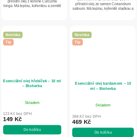
přírodní olej z kořene Curcuma
přírodní olej ze semen Coriandrum
longa. Má teplou, kořenitou a zemitě
sativum. Má teplou, kořenitě sladkou a
dřevitou vůni s orientálním
jemně bylinnou vůni s dřevitým
charakterem. Podporuje relaxaci,
podtónem. Podporuje relaxaci,
harmonizuje mysl...
uvolnění a...
Novinka
Novinka
Tip
Tip
Esenciální olej hřebíček – 10 ml
Esenciální olej kardamom – 10
– Bioherba
ml – Bioherba
Skladem
Skladem
123 Kč bez DPH
388 Kč bez DPH
149 Kč
469 Kč
Do košíku
Do košíku