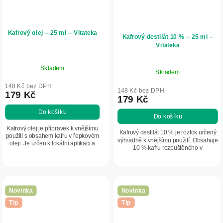
Kafrový olej – 25 ml – Vitateka
Kafrový destilát 10 % – 25 ml –
Vitateka
Skladem
Skladem
148 Kč bez DPH
148 Kč bez DPH
179 Kč
179 Kč
Do košíku
Do košíku
Kafrový olej je přípravek k vnějšímu
Kafrový destilát 10 % je roztok určený
použití s obsahem kafru v řepkovém
výhradně k vnějšímu použití. Obsahuje
oleji. Je určen k lokální aplikaci a
10 % kafru rozpuštěného v
jemnému vtírání do pokožky.
alkoholovém základu. Používá se k
Používá se 2–3krát denně podle
potírání pokožky nebo jako součást...
potřeby....
Novinka
Novinka
Tip
Tip