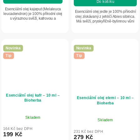
Do košíku
Esenciální olej kajeput (Melaleuca
Esenciální olej jedle je 100% přírodní
leucadendron) je 100% přírodní olej
olej získávaný z jehličí Abies sibirica.
s výraznou svěží, kafrovou a
Má svěží, pryskyřičně-bylinnou vůni
bylinnou vůní. Pomáhá osvěžit
připomínající les a čistý vzduch.
vzduch, podpořit pocit volnějšího
Osvěžuje prostor, podporuje...
dýchání a...
Novinka
Novinka
Tip
Tip
Esenciální olej kafr – 10 ml –
Esenciální olej elemi – 10 ml –
Bioherba
Bioherba
Skladem
Skladem
164 Kč bez DPH
231 Kč bez DPH
199 Kč
279 Kč