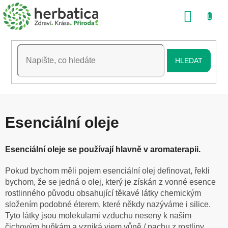
Přejít
NÁKU
na
obsah
KOŠÍK
HLEDAT
Esenciální oleje
Esenciální oleje se používají hlavně v aromaterapii.
Pokud bychom měli pojem esenciální olej definovat, řekli
bychom, že se jedná o olej, který je získán z vonné esence
rostlinného původu obsahující těkavé látky chemickým
složením podobné éterem, které někdy nazýváme i silice.
Tyto látky jsou molekulami vzduchu neseny k našim
čichovým buňkám a vzniká vjem vůně / pachu z rostliny.