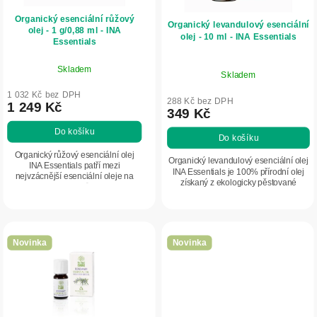
r
ů
Organický esenciální růžový
o
Organický levandulový esenciální
olej - 1 g/0,88 ml - INA
olej - 10 ml - INA Essentials
d
Essentials
u
Skladem
Skladem
k
1 032 Kč bez DPH
t
288 Kč bez DPH
1 249 Kč
349 Kč
ů
Do košíku
Do košíku
Organický růžový esenciální olej
Organický levandulový esenciální olej
INA Essentials patří mezi
INA Essentials je 100% přírodní olej
nejvzácnější esenciální oleje na
získaný z ekologicky pěstované
světě. Získává se z růže damašské
levandule. Vyniká vysokým obsahem
pěstované v Bulharsku a je známý
linaloolu a linalylacetátu, které mu...
jako „tekuté...
Novinka
Novinka