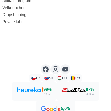
Affiliate program
Velkoobchod
Dropshipping
Private label
CZ
SK
HU
RO
99%
97%
(855x)
(692x)
5,0/5