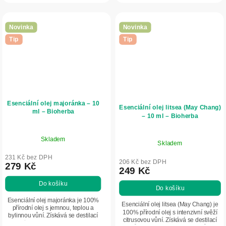
pomáhá provonět a...
Novinka
Novinka
Tip
Tip
Esenciální olej majoránka – 10
Esenciální olej litsea (May Chang)
ml – Bioherba
– 10 ml – Bioherba
Skladem
Skladem
231 Kč bez DPH
206 Kč bez DPH
279 Kč
249 Kč
Do košíku
Do košíku
Esenciální olej majoránka je 100%
Esenciální olej litsea (May Chang) je
přírodní olej s jemnou, teplou a
100% přírodní olej s intenzivní svěží
bylinnou vůní. Získává se destilací
citrusovou vůní. Získává se destilací
listů Origanum majorana. Je