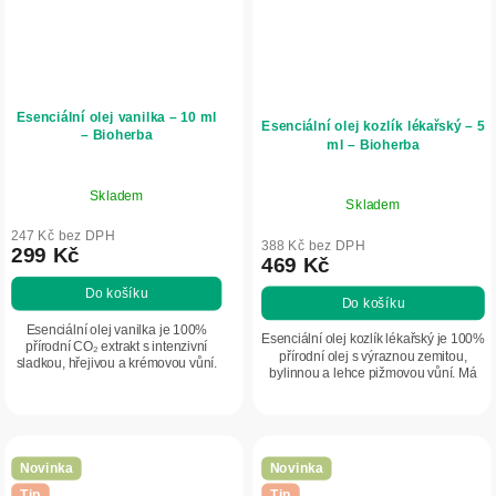
Esenciální olej vanilka – 10 ml
Esenciální olej kozlík lékařský – 5
– Bioherba
ml – Bioherba
Skladem
Skladem
247 Kč bez DPH
388 Kč bez DPH
299 Kč
469 Kč
Do košíku
Do košíku
Esenciální olej vanilka je 100%
Esenciální olej kozlík lékařský je 100%
přírodní CO₂ extrakt s intenzivní
přírodní olej s výraznou zemitou,
sladkou, hřejivou a krémovou vůní.
bylinnou a lehce pižmovou vůní. Má
Vytváří příjemnou atmosféru,
intenzivní a dlouhotrvající charakter
podporuje pocit zklidnění a je
typický pro kořenové esence....
ideální pro...
Novinka
Novinka
Tip
Tip