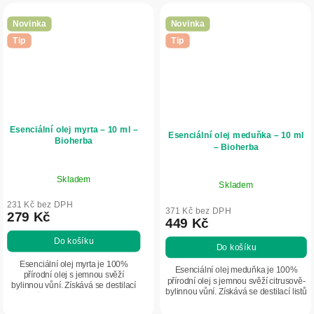
Novinka
Novinka
Tip
Tip
Esenciální olej myrta – 10 ml –
Esenciální olej meduňka – 10 ml
Bioherba
– Bioherba
Skladem
Skladem
231 Kč bez DPH
371 Kč bez DPH
279 Kč
449 Kč
Do košíku
Do košíku
Esenciální olej myrta je 100%
Esenciální olej meduňka je 100%
přírodní olej s jemnou svěží
přírodní olej s jemnou svěží citrusově-
bylinnou vůní. Získává se destilací
bylinnou vůní. Získává se destilací listů
listů Myrtus communis. Má
Melissa officinalis. Je oblíbený pro své
osvěžující a harmonizační aroma,
zklidňující a...