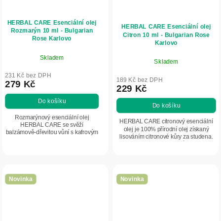
HERBAL CARE Esenciální olej
HERBAL CARE Esenciální olej
Rozmarýn 10 ml - Bulgarian
Citron 10 ml - Bulgarian Rose
Rose Karlovo
Karlovo
Skladem
Skladem
231 Kč bez DPH
189 Kč bez DPH
279 Kč
229 Kč
Do košíku
Do košíku
Rozmarýnový esenciální olej
HERBAL CARE citronový esenciální
HERBAL CARE se svěží
olej je 100% přírodní olej získaný
balzámově-dřevitou vůní s kafrovým
lisováním citronové kůry za studena.
tónem povzbuzuje mysl, podporuje
Má svěží citrusovou vůni, která
koncentraci a zlepšuje náladu. Je
osvěžuje vzduch, pomáhá
ideální do aromalamp a...
neutralizovat...
Novinka
Novinka