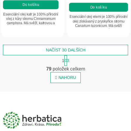
Do košíku
Do košíku
Esenciální olej kafr je 100% přírodní
Esenciální olej elemi je 100% přírodní
olej z kůry stromu Cinnamomum
olej získávaný z pryskyřice stromu
camphora. Má svěží, kafrovou a
Canarium luzonicum. Má svěží
dřevitou vůni s chladivým efektem
balzamicko-citrusovou vůni s jemně
podobným mentolu. Je vhodný do
pryskyřičným podtónem. Podporuje...
aromaterapie,...
NAČÍST 30 DALŠÍCH
S
1
3
t
O
r
79
položek celkem
v
á
n
NAHORU
l
k
á
o
d
v
Z
á
a
á
n
c
í
p
í
a
p
r
t