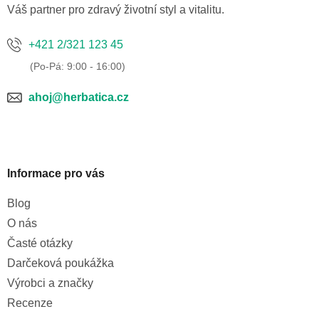
v
í
Váš partner pro zdravý životní styl a vitalitu.
k
y
+421 2/321 123 45
v
ý
p
i
ahoj@herbatica.cz
s
u
Informace pro vás
Blog
O nás
Časté otázky
Darčeková poukážka
Výrobci a značky
Recenze