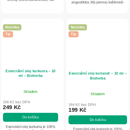
angustifolia. Má jemnou květinově-
svěží, citrusovou a povzbuzující
bylinnou vůni s relaxačním
vůni, která osvěžuje mysl a
charakterem. Pomáhá navodit pocit
podporuje dobrou...
uvolnění,...
Novinka
Novinka
Tip
Tip
Esenciální olej kurkuma – 10
Esenciální olej koriandr – 10 ml –
ml – Bioherba
Bioherba
Skladem
Skladem
206 Kč bez DPH
164 Kč bez DPH
249 Kč
199 Kč
Do košíku
Do košíku
Esenciální olej kurkuma je 100%
Esenciální olej koriandr je 100%