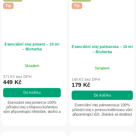
Tip
Tip
Esenciální olej piment – 10 ml
Esenciální olej palmarosa – 10 ml
– Bioherba
– Bioherba
Skladem
Skladem
371 Kč bez DPH
148 Kč bez DPH
449 Kč
179 Kč
Do košíku
Do košíku
Esenciální olej piment je 100%
Esenciální olej palmarosa je 100%
přírodní olej s hřejivou kořenitou
přírodní olej s jemnou květinovou vůní
vůní připomínající hřebíček, skořici a
připomínající růži. Získává se destilací
muškátový oříšek. Získává se
rostliny Cymbopogon martini. Ideální
destilací plodů Pimenta officinalis.
do aromaterapie, difuzérů...
Je...