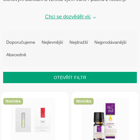
Chci se dozvědět víc
Ř
a
Doporučujeme
Nejlevnější
Nejdražší
Nejprodávanější
z
Abecedně
e
n
í
OTEVŘÍT FILTR
p
V
r
ý
o
Novinka
Novinka
p
d
i
u
s
k
p
t