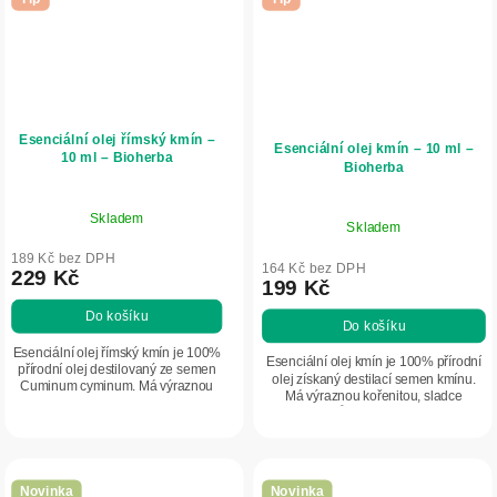
Esenciální olej římský kmín –
Esenciální olej kmín – 10 ml –
10 ml – Bioherba
Bioherba
Skladem
Skladem
189 Kč bez DPH
164 Kč bez DPH
229 Kč
199 Kč
Do košíku
Do košíku
Esenciální olej římský kmín je 100%
Esenciální olej kmín je 100% přírodní
přírodní olej destilovaný ze semen
olej získaný destilací semen kmínu.
Cuminum cyminum. Má výraznou
Má výraznou kořenitou, sladce
kořenitou, teplou a lehce nasládlou
bylinnou vůni s jemně hřejivým a
vůni s jemně zemitým podtónem. Je
mírně ostrým podtónem. Je vhodný
ideální...
pro...
Novinka
Novinka