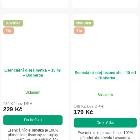
plodů rostliny Litsea cubeba. Působí
oblíbený pro své zklidňující aroma,
povzbudivě, osvěžuje mysl...
pomáhá...
Novinka
Novinka
Tip
Tip
Esenciální olej limetka – 10 ml
Esenciální olej levandule – 10 ml
– Bioherba
– Bioherba
Skladem
Skladem
189 Kč bez DPH
148 Kč bez DPH
229 Kč
179 Kč
Do košíku
Do košíku
Esenciální olej limetka je 100%
Esenciální olej levandule je 100%
přírodní olej lisovaný ze slupky
přírodní olej z květů Lavandula
limetky (Citrus aurantifolia). Má