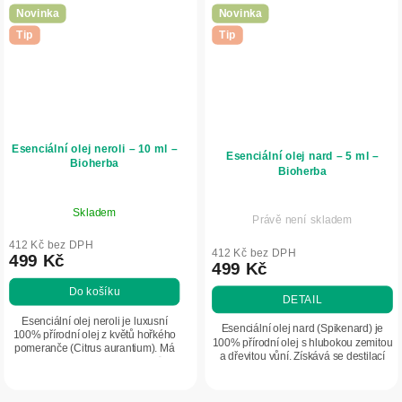
Novinka
Novinka
Tip
Tip
Esenciální olej neroli – 10 ml –
Esenciální olej nard – 5 ml –
Bioherba
Bioherba
Skladem
Právě není skladem
412 Kč bez DPH
412 Kč bez DPH
499 Kč
499 Kč
Do košíku
DETAIL
Esenciální olej neroli je luxusní
Esenciální olej nard (Spikenard) je
100% přírodní olej z květů hořkého
100% přírodní olej s hlubokou zemitou
pomeranče (Citrus aurantium). Má
a dřevitou vůní. Získává se destilací
jemnou květinově-citrusovou vůni,
kořene Nardostachys jatamansi.
která působí uklidňujícím a...
Působí zklidňujícím dojmem,...