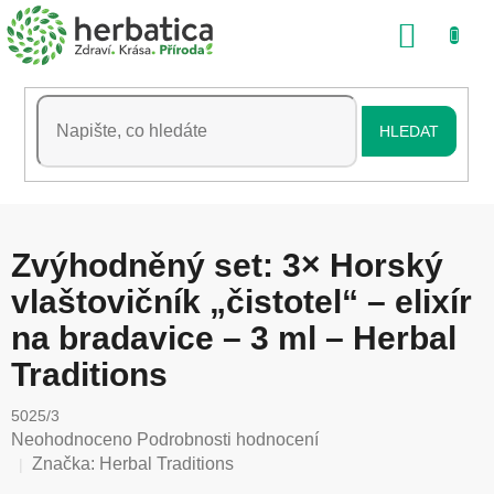
Přejít
NÁKU
na
obsah
KOŠÍK
HLEDAT
Zvýhodněný set: 3× Horský
vlaštovičník „čistotel“ – elixír
na bradavice – 3 ml – Herbal
Traditions
5025/3
Průměrné
Neohodnoceno
Podrobnosti hodnocení
hodnocení
Značka:
Herbal Traditions
produktu