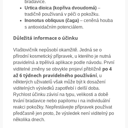
bradavice.
Urtica dioica (kopřiva dvoudomá)
–
tradičně používaná v péči o pokožku.
Inonotus obliquus (čaga)
– ceněná houba
s antioxidačním potenciálem.
Důležitá informace o účinku
Vlaštovičník nepůsobí okamžitě. Jedná se o
přírodní kosmetický přípravek, u kterého je nutná
pravidelná a trpělivá aplikace podle návodu. První
po 4
viditelné změny se obvykle projeví přibližně
až 6 týdnech pravidelného používání
, u
některých uživatelů však může být k dosažení
viditelných výsledků zapotřebí i delší doba.
Rychlost účinku závisí na typu, velikosti a době
trvání bradavice nebo papilomu i na individuální
reakci pokožky. Nepřestávejte přípravek používat
předčasně jen proto, že výsledek není viditelný po
několika dnech.