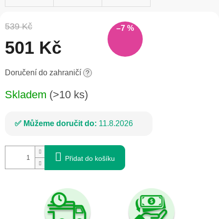
539 Kč
–7 %
501 Kč
Měrná
Doručení do zahraničí
?
cena:
Skladem
(>10 ks)
Můžeme doručit do:
11.8.2026
Přidat do košíku