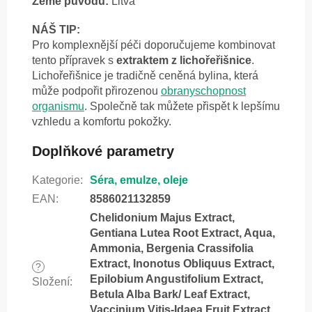
Země původu:
Litva
NÁŠ TIP:
Pro komplexnější péči doporučujeme kombinovat
tento přípravek s
extraktem z lichořeřišnice
.
Lichořeřišnice je tradičně ceněná bylina, která
může podpořit přirozenou
obranyschopnost
organismu
. Společně tak můžete přispět k lepšímu
vzhledu a komfortu pokožky.
Doplňkové parametry
Kategorie
:
Séra, emulze, oleje
EAN
:
8586021132859
Chelidonium Majus Extract,
Gentiana Lutea Root Extract, Aqua,
Ammonia, Bergenia Crassifolia
Extract, Inonotus Obliquus Extract,
?
Epilobium Angustifolium Extract,
Složení
:
Betula Alba Bark/ Leaf Extract,
Vaccinium Vitis-Idaea Fruit Extract,