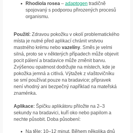
Rhodiola rosea
–
adaptogen
tradičně
spojovaný s podporou přirozených procesů
organismu.
Použití:
Zdravou pokožku v okolí problematického
místa je nutné před aplikací chránit vrstvou
mastného krému nebo
vazelíny
. Směs je velmi
silná, proto se v některých případech může objevit
pocit pálení a bradavice může změnit barvu.
Zvýšenou opatrnost dodržujte na místech, kde je
pokožka jemná a citlivá. Výtažek z vlaštovičníku
se smí používat pouze na bradavice; přípravek
není vhodný ani bezpečný například na mateřská
znaménka.
Aplikace:
Špičku aplikátoru přiložte na 2–3
sekundy na bradavici, kuří oko nebo papilom a
nechte působit. Doba působení:
Na těle: 10–12 minut. Během několika dnů