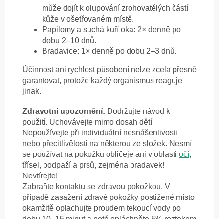
může dojít k olupování zrohovatělých částí
kůže v ošetřovaném místě.
Papilomy a suchá kuří oka: 2× denně po
dobu 2–10 dnů.
Bradavice: 1× denně po dobu 2–3 dnů.
Účinnost ani rychlost působení nelze zcela přesně
garantovat, protože každý organismus reaguje
jinak.
Zdravotní upozornění:
Dodržujte návod k
použití. Uchovávejte mimo dosah dětí.
Nepoužívejte při individuální nesnášenlivosti
nebo přecitlivělosti na některou ze složek. Nesmí
se používat na pokožku obličeje ani v oblasti
očí
,
třísel, podpaží a prsů, zejména bradavek!
Nevtírejte!
Zabraňte kontaktu se zdravou pokožkou. V
případě zasažení zdravé pokožky postižené místo
okamžitě oplachujte proudem tekoucí vody po
dobu 10–15 minut a poté opláchněte 5% roztokem