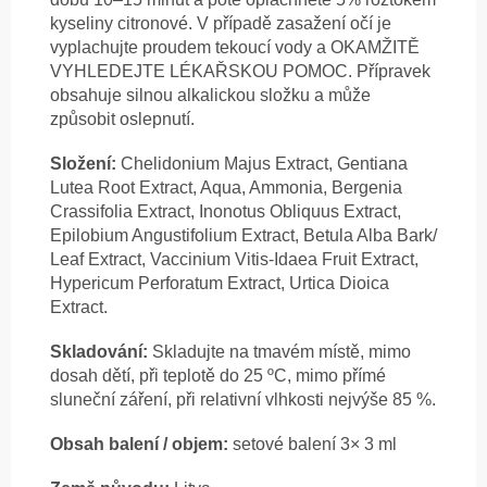
kyseliny citronové. V případě zasažení očí je
vyplachujte proudem tekoucí vody a OKAMŽITĚ
VYHLEDEJTE LÉKAŘSKOU POMOC. Přípravek
obsahuje silnou alkalickou složku a může
způsobit oslepnutí.
Složení:
Chelidonium Majus Extract, Gentiana
Lutea Root Extract, Aqua, Ammonia, Bergenia
Crassifolia Extract, Inonotus Obliquus Extract,
Epilobium Angustifolium Extract, Betula Alba Bark/
Leaf Extract, Vaccinium Vitis-Idaea Fruit Extract,
Hypericum Perforatum Extract, Urtica Dioica
Extract.
Skladování:
Skladujte na tmavém místě, mimo
dosah dětí, při teplotě do 25 ºC, mimo přímé
sluneční záření, při relativní vlhkosti nejvýše 85 %.
Obsah balení / objem:
setové balení 3× 3 ml