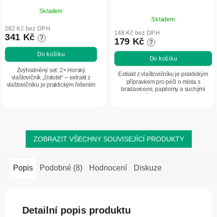
Skladem
Průměrné
Skladem
hodnocení
282 Kč bez DPH
produktu
148 Kč bez DPH
341 Kč
?
179 Kč
?
je
5,0
Do košíku
Do košíku
z
Zvýhodněný set: 2× Horský
5
Extrakt z vlaštovičníku je praktickým
vlaštovičník „čistotel“ – extrakt z
přípravkem pro péči o místa s
hvězdiček.
vlaštovičníku je praktickým řešením
bradavicemi, papilomy a suchými
pro péči o bradavice, papilomy a
kuřími oky. Účinné složení podporuje
suché mozoly. Účinné složení
přirozenou regeneraci pokožky a
přípravku...
pomáhá...
ZOBRAZIT VŠECHNY SOUVISEJÍCÍ PRODUKTY
Popis
Podobné (8)
Hodnocení
Diskuze
Detailní popis produktu