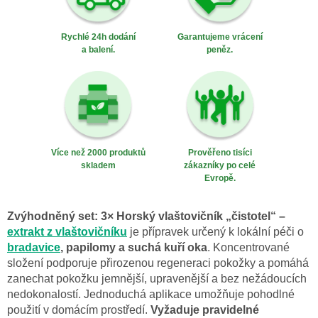
Rychlé 24h dodání
Garantujeme vrácení
a balení.
peněz.
Více než 2000 produktů
Prověřeno tisíci
skladem
zákazníky po celé
Evropě.
Zvýhodněný set: 3× Horský vlaštovičník „čistotel“ –
extrakt z vlaštovičníku
je přípravek určený k lokální péči o
bradavice
, papilomy a suchá kuří oka
. Koncentrované
složení podporuje přirozenou regeneraci pokožky a pomáhá
zanechat pokožku jemnější, upravenější a bez nežádoucích
nedokonalostí. Jednoduchá aplikace umožňuje pohodlné
použití v domácím prostředí.
Vyžaduje pravidelné