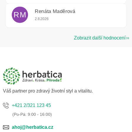
Renáta Maděrová
RM
Hodnocení obchodu je 5 z 5 hvězdiček.
2.8.2026
Zobrazit další hodnocení
Z
á
p
a
t
í
Váš partner pro zdravý životní styl a vitalitu.
+421 2/321 123 45
ahoj@herbatica.cz