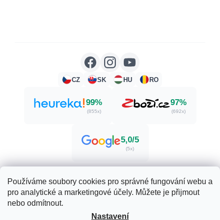
CZ
SK
HU
RO
99%
97%
(855x)
(692x)
5,0/5
(5x)
Používáme soubory cookies pro správné fungování webu a
pro analytické a marketingové účely. Můžete je přijmout
Vytvořil Shoptet
nebo odmítnout.
Nastavení