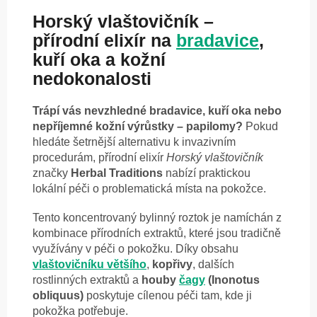
Horský vlaštovičník –
přírodní elixír na
bradavice
,
kuří oka a kožní
nedokonalosti
Trápí vás nevzhledné bradavice, kuří oka nebo
nepříjemné kožní výrůstky – papilomy?
Pokud
hledáte šetrnější alternativu k invazivním
procedurám, přírodní elixír
Horský vlaštovičník
značky
Herbal Traditions
nabízí praktickou
lokální péči o problematická místa na pokožce.
Tento koncentrovaný bylinný roztok je namíchán z
kombinace přírodních extraktů, které jsou tradičně
využívány v péči o pokožku. Díky obsahu
vlaštovičníku většího
,
kopřivy
, dalších
rostlinných extraktů a
houby
čagy
(Inonotus
obliquus)
poskytuje cílenou péči tam, kde ji
pokožka potřebuje.