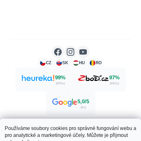
CZ
SK
HU
RO
99%
97%
(855x)
(692x)
5,0/5
(5x)
Používáme soubory cookies pro správné fungování webu a
pro analytické a marketingové účely. Můžete je přijmout
Vytvořil Shoptet