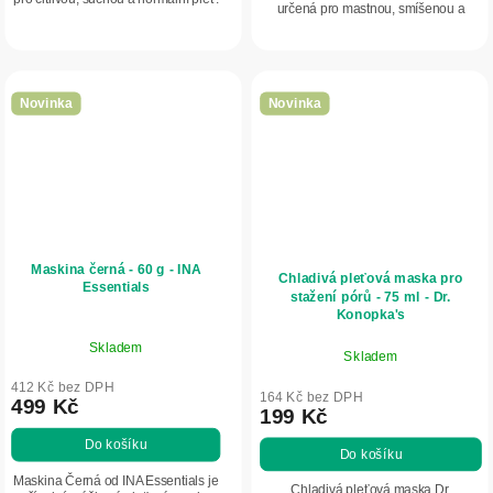
určená pro mastnou, smíšenou a
Obsahuje meduňku, spirulinu, aloe
problematickou pleť. Obsahuje
vera a kaolin, které pomáhají
levanduli, ghassoul, kaolin, červené
zklidnit...
hrozny a...
Novinka
Novinka
Maskina černá - 60 g - INA
Chladivá pleťová maska pro
Essentials
stažení pórů - 75 ml - Dr.
Konopka's
Skladem
Skladem
412 Kč bez DPH
164 Kč bez DPH
499 Kč
199 Kč
Do košíku
Do košíku
Maskina Černá od INA Essentials je
Chladivá pleťová maska Dr.