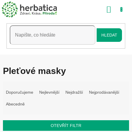
Přejít
NÁKU
na
obsah
KOŠÍK
HLEDAT
Pleťové masky
Ř
a
Doporučujeme
Nejlevnější
Nejdražší
Nejprodávanější
z
Abecedně
e
n
í
OTEVŘÍT FILTR