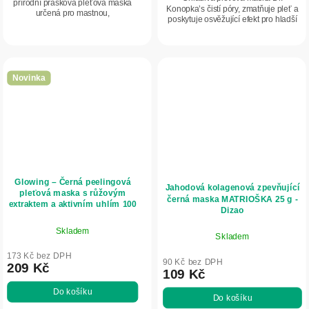
přírodní prášková pleťová maska
Konopka’s čistí póry, zmatňuje pleť a
určená pro mastnou,
poskytuje osvěžující efekt pro hladší
problematickou pleť a pleť se
vzhled pokožky.
sklonem k akné. Obsahuje aktivní
uhlí, kaolin, levanduli a...
Novinka
Glowing – Černá peelingová
Jahodová kolagenová zpevňující
pleťová maska s růžovým
černá maska MATRIOŠKA 25 g -
extraktem a aktivním uhlím 100
Dizao
ml - NATURE OF AGIVA
Skladem
Skladem
173 Kč bez DPH
90 Kč bez DPH
209 Kč
109 Kč
Do košíku
Do košíku