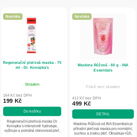
p
V
r
ý
o
Novinka
Novinka
p
d
i
u
s
k
p
t
r
ů
Regenerační pleťová maska - 75
o
Maskina Růžová - 60 g - INA
ml - Dr. Konopka's
Essentials
d
u
Skladem
Právě není skladem
k
164 Kč bez DPH
t
412 Kč bez DPH
199 Kč
499 Kč
ů
Do košíku
DETAIL
Regenerační pleťová maska Dr.
Maskina Růžová od INA Essentials je
Konopka’s intenzivně hydratuje,
přírodní pleťová maska pro normální,
vyživuje a pomáhá obnovovat pleť,
suchou a zralou pleť. Obsahuje růži,
zlepšuje její pružnost a zanechává ji