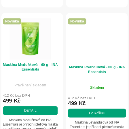
aronii, vitamin C, kaolin a prebiotikum
jemnou.
Prebiulin FOS, které...
Novinka
Novinka
Maskina Meduňková - 60 g - INA
Maskina levandulová - 60 g - INA
Essentials
Essentials
Právě není skladem
Skladem
412 Kč bez DPH
412 Kč bez DPH
499 Kč
499 Kč
DETAIL
Do košíku
Maskina Meduňková od INA
Maskina Levandulová od INA
Essentials je přírodní pleťová maska
Essentials je přírodní pleťová maska
pro citlivou, suchou a normální pleť.