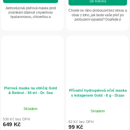
Do košíku
Jednorázová pleťová maska proti
Chcete se ráno probouzet bez stresu a
známkám stárnutí s kyselinou
obav z toho, jak bude vaše pleť po
hyaluronovou, chlorellou a
probuzení vypadat? Dopřejte jí
extraktem z okurky. Intenzivně
intenzivní péči během spánku. Díky
hydratuje, podporuje pružnost
tomuto nočnímu krému se vzácnými...
pokožky a pomáhá vyhlazovat...
Pleťová maska na obličej Gold
Přírodní hydrogelová oční maska
& Retinol - 50 ml - Dr. Sea
s kolagenem Gold - 8 g - Dizao
Skladem
Skladem
536 Kč bez DPH
82 Kč bez DPH
649 Kč
99 Kč