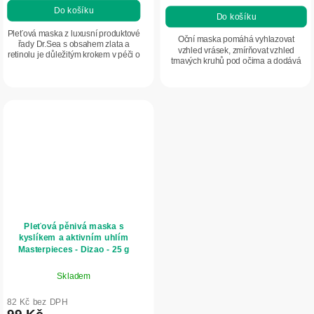
Do košíku
Do košíku
Pleťová maska z luxusní produktové
Oční maska pomáhá vyhlazovat
řady Dr.Sea s obsahem zlata a
vzhled vrásek, zmírňovat vzhled
retinolu je důležitým krokem v péči o
tmavých kruhů pod očima a dodává
pleť. Pomáhá viditelně zlepšit
pleti liftingový efekt.
vzhled pleti a podporuje její
přirozené...
Pleťová pěnivá maska s
kyslíkem a aktivním uhlím
Masterpieces - Dizao - 25 g
Skladem
82 Kč bez DPH
99 Kč