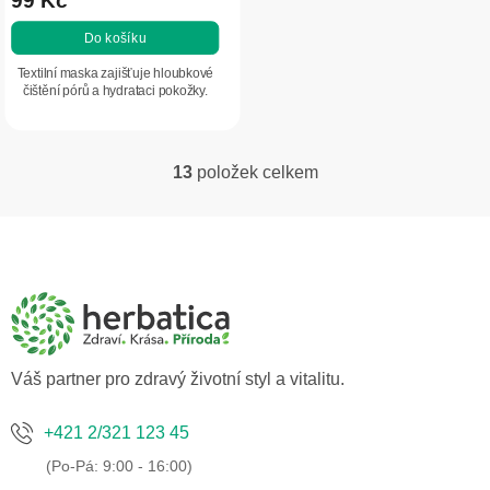
Do košíku
Textilní maska zajišťuje hloubkové
čištění pórů a hydrataci pokožky.
13
položek celkem
O
v
Z
l
á
á
d
p
a
a
c
t
í
í
p
Váš partner pro zdravý životní styl a vitalitu.
r
v
+421 2/321 123 45
k
y