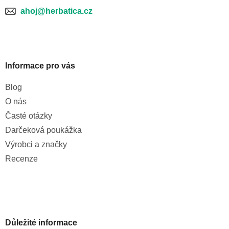
v
ahoj@herbatica.cz
ý
p
i
s
u
Informace pro vás
Blog
O nás
Časté otázky
Darčeková poukážka
Výrobci a značky
Recenze
Důležité informace