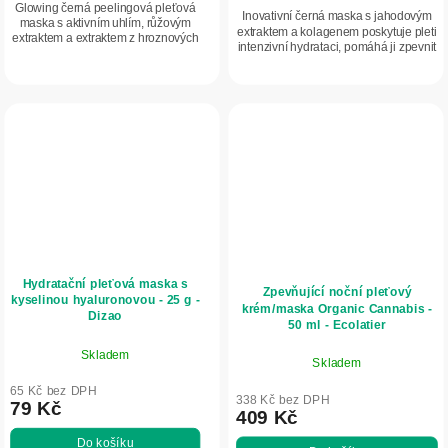
Glowing černá peelingová pleťová
Inovativní černá maska s jahodovým
maska s aktivním uhlím, růžovým
extraktem a kolagenem poskytuje pleti
extraktem a extraktem z hroznových
intenzivní hydrataci, pomáhá ji zpevnit
jader hloubkově čistí póry,
a rozjasnit. Je ideální volbou pro
odstraňuje nečistoty a pomáhá
unavenou pleť, která touží po...
redukovat černé...
Hydratační pleťová maska s
Zpevňující noční pleťový
kyselinou hyaluronovou - 25 g -
krém/maska Organic Cannabis -
Dizao
50 ml - Ecolatier
Skladem
Skladem
65 Kč bez DPH
338 Kč bez DPH
79 Kč
409 Kč
Do košíku