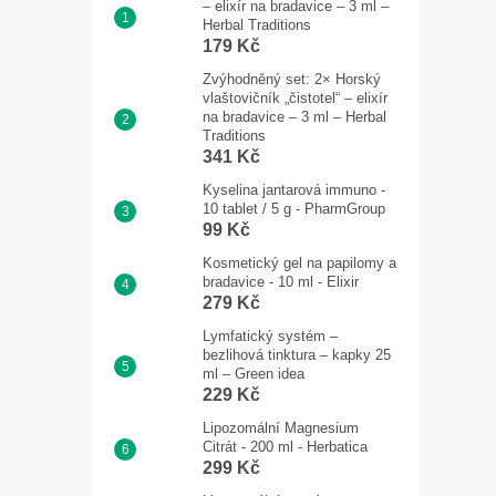
– elixír na bradavice – 3 ml –
Herbal Traditions
179 Kč
Zvýhodněný set: 2× Horský
vlaštovičník „čistotel“ – elixír
na bradavice – 3 ml – Herbal
Traditions
341 Kč
Kyselina jantarová immuno -
10 tablet / 5 g - PharmGroup
99 Kč
Kosmetický gel na papilomy a
bradavice - 10 ml - Elixir
279 Kč
Lymfatický systém –
bezlihová tinktura – kapky 25
ml – Green idea
229 Kč
Lipozomální Magnesium
Citrát - 200 ml - Herbatica
299 Kč