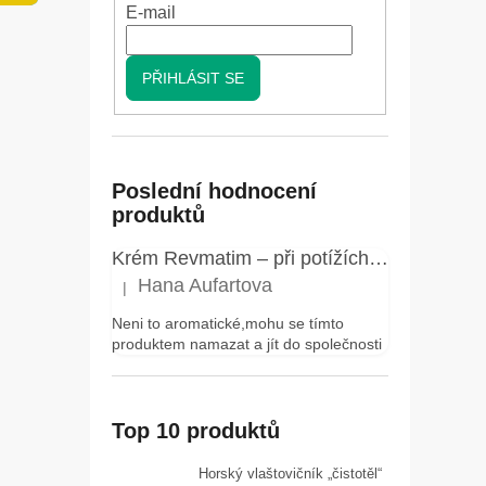
n
E-mail
í
p
PŘIHLÁSIT SE
a
n
e
l
Poslední hodnocení
produktů
Krém Revmatim – při potížích s klouby a pohybovým aparátem, bolestech zad a revmatických obtížích – Elixir – 75 ml
Hana Aufartova
|
Hodnocení produktu je 5 z 5 hvězdiček.
Neni to aromatické,mohu se tímto
produktem namazat a jít do společnosti
Top 10 produktů
Horský vlaštovičník „čistotěl“