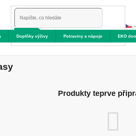
HLEDAT
a
Doplňky výživy
Potraviny a nápoje
EKO do
asy
Produkty teprve přip