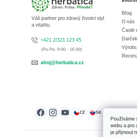
Inform
t
í
Blog
Váš partner pro zdravý životní styl
O nás
a vitalitu.
Časté 
Darček
+421 2/321 123 45
Výrobc
Recen
ahoj@herbatica.cz
CZ
SK
HU
RO
Používáme s
webu a pro 
je přijmout 