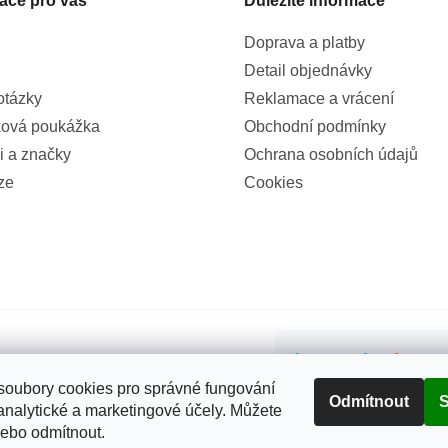
ace pro vás
Důležité informace
Doprava a platby
Detail objednávky
otázky
Reklamace a vrácení
ová poukážka
Obchodní podmínky
i a značky
Ochrana osobních údajů
ze
Cookies
99%
(855x)
oubory cookies pro správné fungování
Odmítnout
S
analytické a marketingové účely. Můžete
nebo odmítnout.