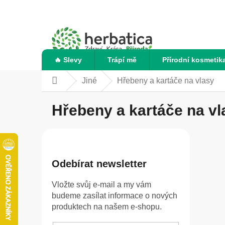
Přejít
na
obsah
🔥 Slevy
Trápí mě
Přírodní kosmetik
Jiné
Hřebeny a kartáče na vlasy
Domů
Hřebeny a kartáče na vl
P
o
s
Odebírat newsletter
t
Vložte svůj e-mail a my vám
r
budeme zasílat informace o nových
a
produktech na našem e-shopu.
n