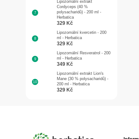
Lipozomální extrakt
Cordyceps (40 %
polysacharidů) - 200 ml -
Herbatica
329 Kč
Lipozomální kvercetin - 200
ml - Herbatica
329 Kč
Lipozomální Resveratrol - 200
ml - Herbatica
349 Kč
Lipozomální extrakt Lion's
Mane (30 % polysacharidů) -
200 ml - Herbatica
329 Kč
Z
á
p
a