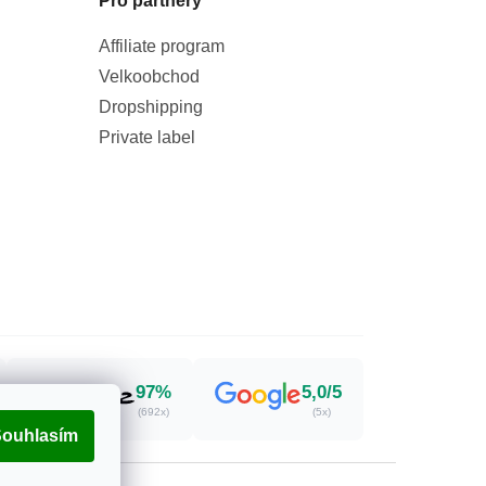
Pro partnery
Affiliate program
Velkoobchod
Dropshipping
Private label
97%
5,0/5
(692x)
(5x)
ouhlasím