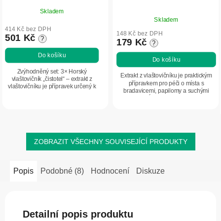
Skladem
Průměrné
Skladem
hodnocení
414 Kč bez DPH
produktu
148 Kč bez DPH
501 Kč
?
179 Kč
?
je
5,0
Do košíku
Do košíku
z
Zvýhodněný set: 3× Horský
5
Extrakt z vlaštovičníku je praktickým
vlaštovičník „čistotel“ – extrakt z
přípravkem pro péči o místa s
hvězdiček.
vlaštovičníku je přípravek určený k
bradavicemi, papilomy a suchými
lokální péči o bradavice, papilomy a
kuřími oky. Účinné složení podporuje
suchá kuří oka. Koncentrované
přirozenou regeneraci pokožky a
složení...
pomáhá...
ZOBRAZIT VŠECHNY SOUVISEJÍCÍ PRODUKTY
Popis
Podobné (8)
Hodnocení
Diskuze
Detailní popis produktu