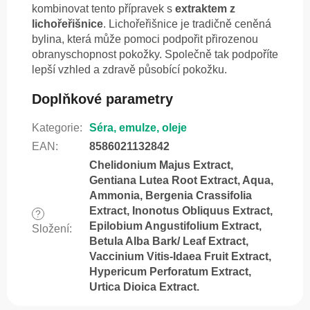
kombinovat tento přípravek s
extraktem z
lichořeřišnice
. Lichořeřišnice je tradičně ceněná
bylina, která může pomoci podpořit přirozenou
obranyschopnost pokožky. Společně tak podpoříte
lepší vzhled a zdravě působící pokožku.
Doplňkové parametry
Kategorie
:
Séra, emulze, oleje
EAN
:
8586021132842
Chelidonium Majus Extract,
Gentiana Lutea Root Extract, Aqua,
Ammonia, Bergenia Crassifolia
Extract, Inonotus Obliquus Extract,
?
Epilobium Angustifolium Extract,
Složení
:
Betula Alba Bark/ Leaf Extract,
Vaccinium Vitis-Idaea Fruit Extract,
Hypericum Perforatum Extract,
Urtica Dioica Extract.