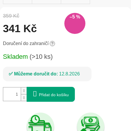
359 Kč
–5 %
341 Kč
Měrná
Doručení do zahraničí
?
cena:
Skladem
(>10 ks)
Můžeme doručit do:
12.8.2026
Přidat do košíku