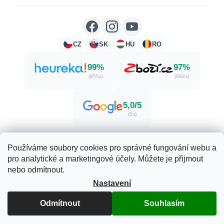
CZ
SK
HU
RO
99%
97%
(855x)
(692x)
5,0/5
(5x)
Používáme soubory cookies pro správné fungování webu a
pro analytické a marketingové účely. Můžete je přijmout
Vytvořil Shoptet
nebo odmítnout.
Nastavení
Copyright 2026
Zdraví. Krása. Příroda.
. Všechna práva
Odmítnout
Souhlasím
vyhrazena.
Upravit nastavení cookies