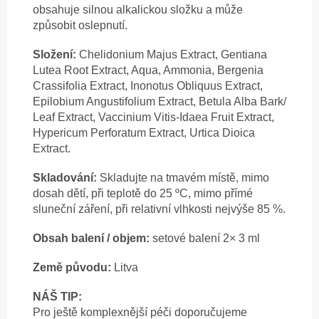
obsahuje silnou alkalickou složku a může
způsobit oslepnutí.
Složení:
Chelidonium Majus Extract, Gentiana
Lutea Root Extract, Aqua, Ammonia, Bergenia
Crassifolia Extract, Inonotus Obliquus Extract,
Epilobium Angustifolium Extract, Betula Alba Bark/
Leaf Extract, Vaccinium Vitis-Idaea Fruit Extract,
Hypericum Perforatum Extract, Urtica Dioica
Extract.
Skladování:
Skladujte na tmavém místě, mimo
dosah dětí, při teplotě do 25 ºC, mimo přímé
sluneční záření, při relativní vlhkosti nejvýše 85 %.
Obsah balení / objem:
setové balení 2× 3 ml
Země původu:
Litva
NÁŠ TIP:
Pro ještě komplexnější péči doporučujeme