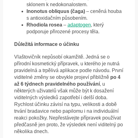
sklonem k nedokonalostem.
Inonotus obliquus (čaga)
– ceněná houba
s antioxidačním působením.
Rhodiola rosea
–
adaptogen
, který
podporuje přirozené procesy těla.
Důležitá informace o účinku
Vlaštovičník nepůsobí okamžitě. Jedná se o
přírodní kosmetický přípravek, u kterého je nutná
pravidelná a trpělivá aplikace podle návodu. První
viditelné změny se obvykle projeví přibližně
po 4
až 6 týdnech pravidelného používání
, u
některých uživatelů však může být k dosažení
viditelných výsledků zapotřebí i delší doba.
Rychlost účinku závisí na typu, velikosti a době
trvání bradavice nebo papilomu i na individuální
reakci pokožky. Nepřestávejte přípravek používat
předčasně jen proto, že výsledek není viditelný po
několika dnech.