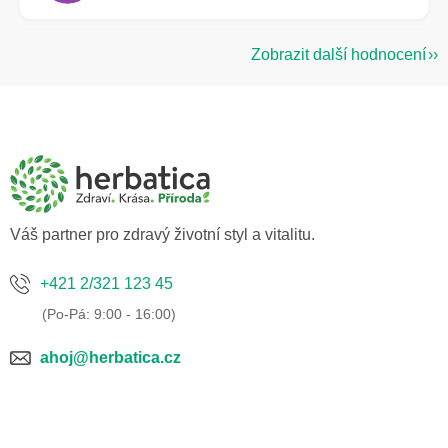
Zobrazit další hodnocení
Z
á
p
a
t
í
Váš partner pro zdravý životní styl a vitalitu.
+421 2/321 123 45
ahoj@herbatica.cz