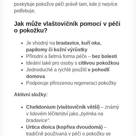
poskytuje pokožce péči právě tam, kde ji nejvíce
potřebuje.
Jak může vlaštovičník pomoci v péči
o pokožku?
Je vhodný na
bradavice, kuří oka,
papilomy či kožní výrůstky
Přírodní a šetrná forma péče –
bez bolesti
Ideální také pro osoby s
citlivou pokožkou
Jednoduché a rychlé použití
v pohodlí
domova
Podporuje přirozenou regeneraci pokožky
Aktivní složky:
Chelidonium (vlaštovičník větší)
– známý
v lidovém léčitelství jako
„bylinka na
bradavice“
.
Urtica dioica (kopřiva dvoudomá)
–
tradičně používaná v péči o pokožku se