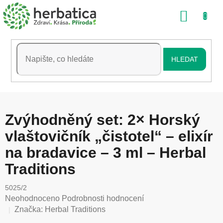
Přejít
NÁKU
na
obsah
KOŠÍK
HLEDAT
Zvýhodněný set: 2× Horský
vlaštovičník „čistotel“ – elixír
na bradavice – 3 ml – Herbal
Traditions
5025/2
Průměrné
Neohodnoceno
Podrobnosti hodnocení
hodnocení
Značka:
Herbal Traditions
produktu