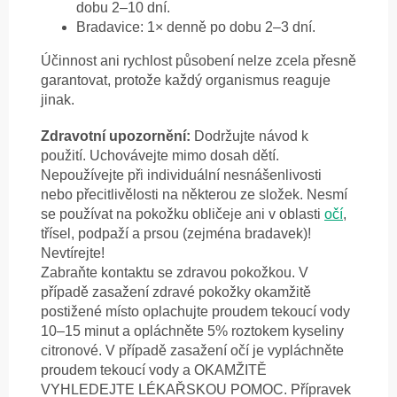
dobu 2–10 dní.
Bradavice: 1× denně po dobu 2–3 dní.
Účinnost ani rychlost působení nelze zcela přesně
garantovat, protože každý organismus reaguje
jinak.
Zdravotní upozornění:
Dodržujte návod k
použití. Uchovávejte mimo dosah dětí.
Nepoužívejte při individuální nesnášenlivosti
nebo přecitlivělosti na některou ze složek. Nesmí
se používat na pokožku obličeje ani v oblasti
očí
,
třísel, podpaží a prsou (zejména bradavek)!
Nevtírejte!
Zabraňte kontaktu se zdravou pokožkou. V
případě zasažení zdravé pokožky okamžitě
postižené místo oplachujte proudem tekoucí vody
10–15 minut a opláchněte 5% roztokem kyseliny
citronové. V případě zasažení očí je vypláchněte
proudem tekoucí vody a OKAMŽITĚ
VYHLEDEJTE LÉKAŘSKOU POMOC. Přípravek