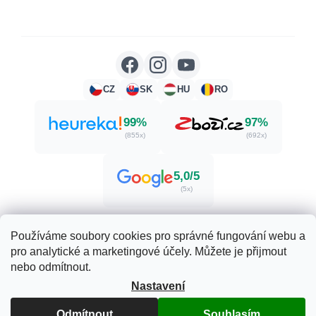
CZ
SK
HU
RO
99%
97%
(855x)
(692x)
5,0/5
(5x)
Používáme soubory cookies pro správné fungování webu a
pro analytické a marketingové účely. Můžete je přijmout
Vytvořil Shoptet
nebo odmítnout.
Nastavení
Copyright 2026
Zdraví. Krása. Příroda.
. Všechna práva
vyhrazena.
Upravit nastavení cookies
Odmítnout
Souhlasím