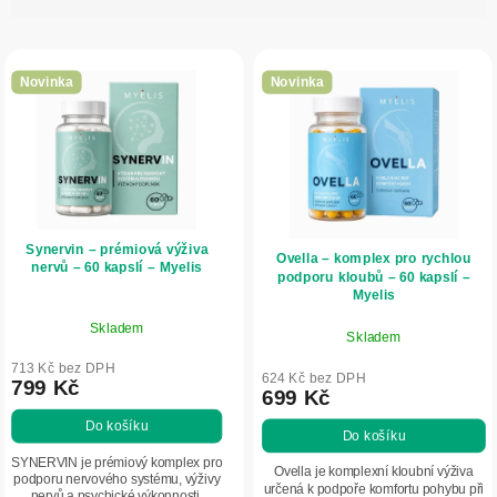
n
V
í
ý
p
Novinka
Novinka
p
r
i
o
s
d
p
u
r
k
Synervin – prémiová výživa
o
Ovella – komplex pro rychlou
t
nervů – 60 kapslí – Myelis
podporu kloubů – 60 kapslí –
d
ů
Myelis
u
Skladem
Skladem
k
713 Kč bez DPH
t
624 Kč bez DPH
799 Kč
699 Kč
ů
Do košíku
Do košíku
SYNERVIN je prémiový komplex pro
Ovella je komplexní kloubní výživa
podporu nervového systému, výživy
určená k podpoře komfortu pohybu při
nervů a psychické výkonnosti.