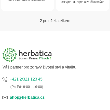
citlivých, ztuhlých a zatěžovaných
Obsahuje palmitoylethanolamid
kloubech. Obsahuje značkové aktivní
(PEA), kyselinu alfa-lipoovou, uridin,
látky OVOMET®, Curcumine C3...
Boswellia...
2
položek celkem
O
v
Z
l
á
á
d
p
a
a
c
t
í
í
p
Váš partner pro zdravý životní styl a vitalitu.
r
v
+421 2/321 123 45
k
y
v
ahoj@herbatica.cz
ý
p
i