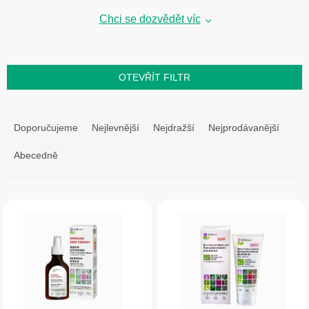
Chci se dozvědět víc
OTEVŘÍT FILTR
Ř
a
Doporučujeme
Nejlevnější
Nejdražší
Nejprodávanější
z
Abecedně
e
n
V
í
ý
p
p
r
i
o
s
d
p
u