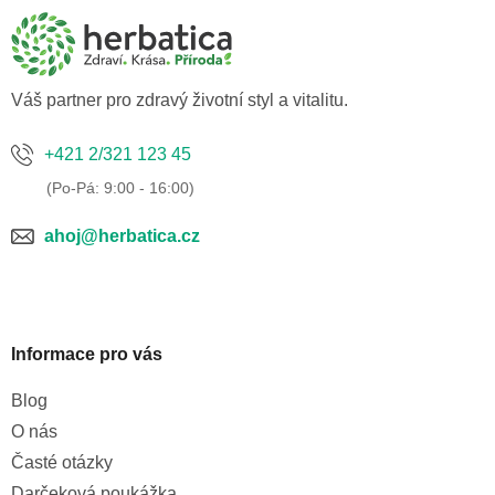
p
a
a
c
t
í
í
p
Váš partner pro zdravý životní styl a vitalitu.
r
v
+421 2/321 123 45
k
y
v
ahoj@herbatica.cz
ý
p
i
s
u
Informace pro vás
Blog
O nás
Časté otázky
Darčeková poukážka