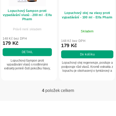
Lopuchový šampon proti
Lopuchový olej na vlasy proti
vypadávání vlasů - 200 ml - Elfa
vypadávání - 100 ml - Elfa Pharm
Pharm
Právě není skladem
Skladem
148 Kč bez DPH
148 Kč bez DPH
179 Kč
179 Kč
DETAIL
Do košíku
Lopuchový šampon proti
Lopuchový olej regeneruje, posiluje a
vypadávání vlasů s rostlinnými
podporuje růst vlasů. Kromě extraktu z
extrakty jemně čistí pokožku hlavy,
lopuchu je obohacený o tymiánový a
pomáhá zklidnit podráždění a
vetiverový olej, pomáhá pečovat o
podporuje péči o vlasové kořínky
vlasy se sklonem k vypadávání,...
díky aktivnímu komplexu...
4
položek celkem
O
v
Z
l
á
á
d