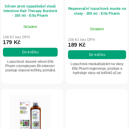
r
k
Sérum proti vypadávání vlasů
o
Regenerační lopuchová maska na
t
Intensive Hair Therapy Burdock
vlasy - 200 ml - Elfa Pharm
d
- 100 ml - Elfa Pharm
ů
u
Skladem
Skladem
k
148 Kč bez DPH
t
156 Kč bez DPH
179 Kč
189 Kč
ů
Do košíku
Do košíku
Lopuchové vlasové sérum Elfa
Lopuchová maska/balzám na vlasy
Pharm s komplexem Bh intensiv+
Elfa Pharm regeneruje, posiluje a
posiluje vlasové kořínky, pomáhá
hydratuje vlasy od kořínků až po
omezit vypadávání vlasů a
konečky. Obsahuje přírodní oleje a
podporuje jejich růst. Je obohacené
bylinné extrakty, které podporují
o přírodní extrakty,...
zdravý...