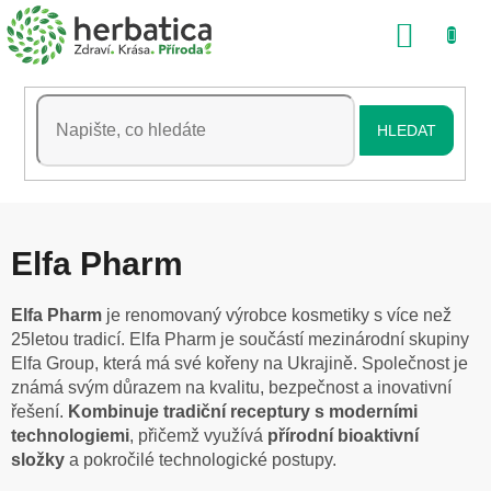
Přejít
NÁKU
na
obsah
KOŠÍK
HLEDAT
Elfa Pharm
Elfa Pharm
je r
enomovaný
výrobce
kosmetiky
s
více
než
25letou
tradicí
. Elfa
Pharm
je
součástí
mezinárodní
skupiny
Elfa Group,
která
má
své
kořeny
na
Ukrajině
.
Společnost
je
známá
svým
důrazem
na kvalitu,
bezpečnost
a
inovativní
řešení
.
Kombinuje tradiční
receptury
s
moderními
technologiemi
,
přičemž
využívá
přírodní
bioaktivní
složky
a
pokročilé technologické postupy.