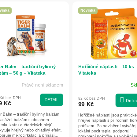
vinka
Novinka
er Balm – tradiční bylinný
Hořčičné náplasti – 10 ks 
zám – 50 g – Vitateka
Vitateka
Právě není skladem
Sk
 Kč bez DPH
82 Kč bez DPH
DETAIL
Do ko
9 Kč
99 Kč
r Balm – tradiční bylinný balzám
Hořčičné náplasti jsou praktické
masážní balzám s obsahem
hřejivé náplasti s přírodním ho
olu, kafru a éterických olejů.
práškem. Po navlhčení vytvářej
ytuje hřejivý nebo chladivý efekt,
lokální pocit tepla, podporují
oruje mikrocirkulaci a přináší...
prokrvení pokožky a uvolnění s