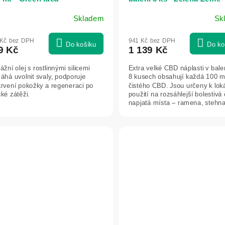
Skladem
Sk
 Kč bez DPH
941 Kč bez DPH
Do košíku
Do ko
9 Kč
1 139 Kč
žní olej s rostlinnými silicemi
Extra velké CBD náplasti v bale
áhá uvolnit svaly, podporuje
8 kusech obsahují každá 100 
krvení pokožky a regeneraci po
čistého CBD. Jsou určeny k lok
cké zátěži.
použití na rozsáhlejší bolestivá 
napjatá místa – ramena, stehna,