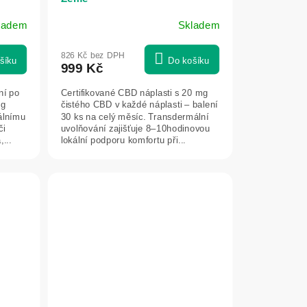
ladem
Skladem
Průměrné
hodnocení
826 Kč bez DPH
produktu
šíku
Do košíku
999 Kč
je
5,0
ní po
Certifikované CBD náplasti s 20 mg
z
mg
čistého CBD v každé náplasti – balení
5
álnímu
30 ks na celý měsíc. Transdermální
či
uvolňování zajišťuje 8–10hodinovou
hvězdiček.
...
lokální podporu komfortu při...