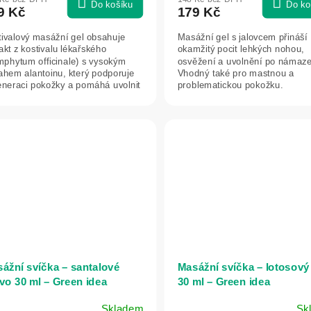
duktu
Do košíku
Do ko
9 Kč
179 Kč
tivalový masážní gel obsahuje
Masážní gel s jalovcem přináší
akt z kostivalu lékařského
okamžitý pocit lehkých nohou,
mphytum officinale) s vysokým
osvěžení a uvolnění po námaze
ahem alantoinu, který podporuje
Vhodný také pro mastnou a
zdiček.
eneraci pokožky a pomáhá uvolnit
problematickou pokožku.
y a...
ážní svíčka – santalové
Masážní svíčka – lotosový
vo 30 ml – Green idea
30 ml – Green idea
Skladem
Sk