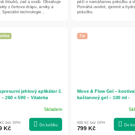
sti kloubů, zad a svalů. Obsahuje
péči o namáhanou pokožku a vl
akty z čertova drápu, arniky a
Pomáhá uvolnit, zjemnit a hydr
. Speciální technologie...
pokožku.
vinka
Tip
presurní jehlový aplikátor č.
Move & Flow Gel – kostiva
 – 260 × 590 – Vitateka
kaštanový gel – 100 ml -
Herbatica
Skladem
Sk
 Kč bez DPH
660 Kč bez DPH
Do košíku
Do ko
9 Kč
799 Kč