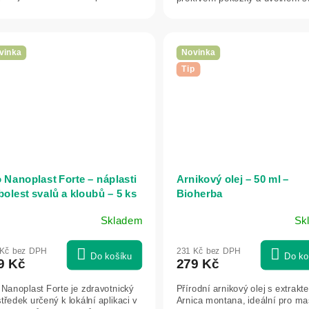
Vhodné...
vinka
Novinka
Tip
o Nanoplast Forte – náplasti
Arnikový olej – 50 ml –
bolest svalů a kloubů – 5 ks
Bioherba
itateka
Skladem
Sk
 Kč bez DPH
231 Kč bez DPH
Do košíku
Do ko
9 Kč
279 Kč
 Nanoplast Forte je zdravotnický
Přírodní arnikový olej s extrakt
tředek určený k lokální aplikaci v
Arnica montana, ideální pro ma