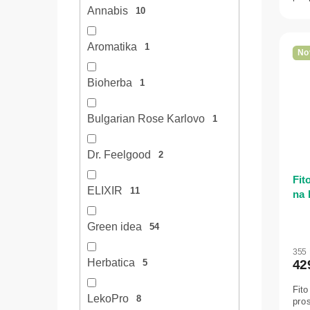
Annabis
10
Aromatika
1
No
Bioherba
1
Bulgarian Rose Karlovo
1
Dr. Feelgood
2
Fit
ELIXIR
11
na 
– V
Green idea
54
355
Herbatica
42
5
Fito
LekoPro
8
pros