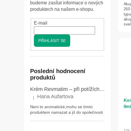
budeme zasílat informace o nových
Akup
260
produktech na našem e-shopu.
typ
aku
E-mail
sval
PŘIHLÁSIT SE
Poslední hodnocení
produktů
Krém Revmatim – při potížích s klouby a pohybovým aparátem, bolestech zad a revmatických obtížích – Elixir – 75 ml
Hana Aufartova
|
Hodnocení produktu je 5 z 5 hvězdiček.
Kos
lim
Neni to aromatické,mohu se tímto
produktem namazat a jít do společnosti
300
Prů
hod
123