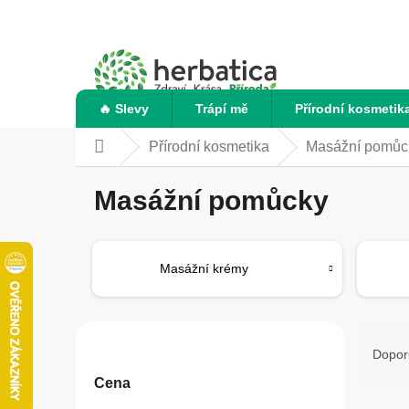
Přejít
na
obsah
🔥 Slevy
Trápí mě
Přírodní kosmetik
Přírodní kosmetika
Masážní pomůc
Domů
Masážní pomůcky
Masážní krémy
P
Ř
o
a
Dopor
s
z
Cena
t
e