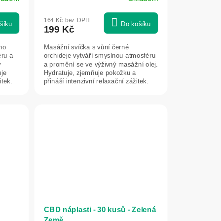
164 Kč bez DPH
šíku
Do košíku
199 Kč
ho
Masážní svíčka s vůní černé
éru a
orchideje vytváří smyslnou atmosféru
ý
a promění se ve výživný masážní olej.
uje
Hydratuje, zjemňuje pokožku a
itek.
přináší intenzivní relaxační zážitek.
CBD náplasti - 30 kusů - Zelená
Země