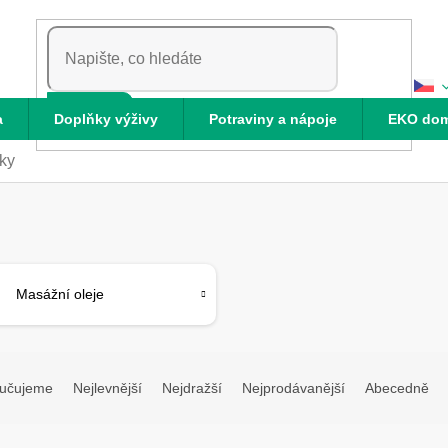
HLEDAT
a
Doplňky výživy
Potraviny a nápoje
EKO do
ky
Masážní oleje
učujeme
Nejlevnější
Nejdražší
Nejprodávanější
Abecedně