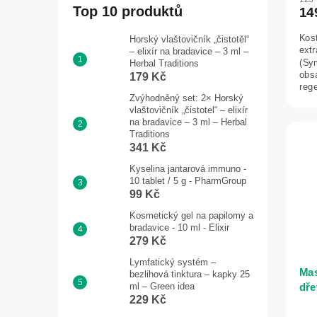
pro
Top 10 produktů
14
je
5,0
Kos
Horský vlaštovičník „čistotěl“
z
extr
– elixír na bradavice – 3 ml –
5
(Sy
Herbal Traditions
obs
hvě
179 Kč
reg
Zvýhodněný set: 2× Horský
sval
vlaštovičník „čistotel“ – elixír
na bradavice – 3 ml – Herbal
Traditions
341 Kč
Kyselina jantarová immuno -
10 tablet / 5 g - PharmGroup
99 Kč
Kosmetický gel na papilomy a
bradavice - 10 ml - Elixir
279 Kč
Lymfatický systém –
Mas
bezlihová tinktura – kapky 25
ml – Green idea
dře
229 Kč