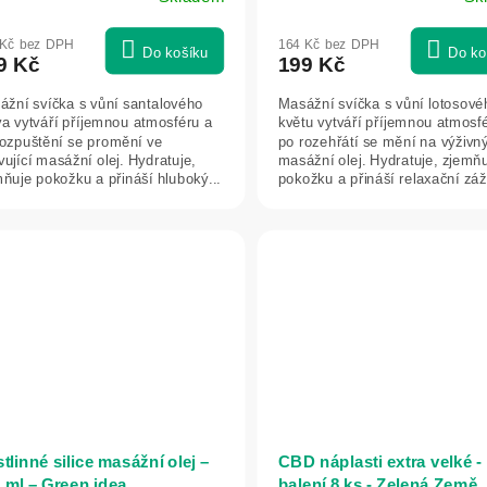
 Kč bez DPH
164 Kč bez DPH
Do košíku
Do ko
9 Kč
199 Kč
ážní svíčka s vůní santalového
Masážní svíčka s vůní lotosové
va vytváří příjemnou atmosféru a
květu vytváří příjemnou atmosf
rozpuštění se promění ve
po rozehřátí se mění na výživn
vující masážní olej. Hydratuje,
masážní olej. Hydratuje, zjemň
ňuje pokožku a přináší hluboký...
pokožku a přináší relaxační záž
tlinné silice masážní olej –
CBD náplasti extra velké -
 ml – Green idea
balení 8 ks - Zelená Země