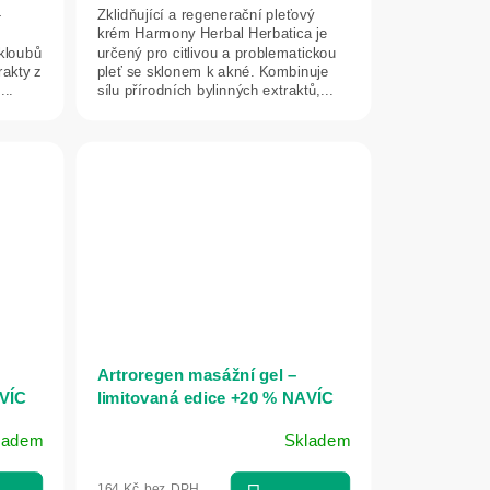
-
Zklidňující a regenerační pleťový
krém Harmony Herbal Herbatica je
 kloubů
určený pro citlivou a problematickou
rakty z
pleť se sklonem k akné. Kombinuje
...
sílu přírodních bylinných extraktů,...
Artroregen masážní gel –
AVÍC
limitovaná edice +20 % NAVÍC
300 ml – Green idea
ladem
Skladem
164 Kč bez DPH