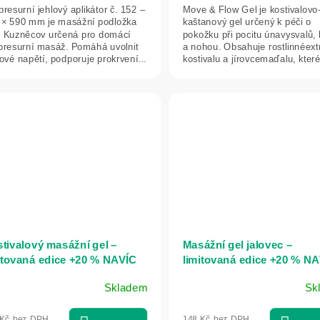
resurní jehlový aplikátor č. 152 –
Move & Flow Gel je kostivalovo
 × 590 mm je masážní podložka
kaštanový gel určený k péči o
u Kuzněcov určená pro domácí
pokožku při pocitu únavysvalů,
presurní masáž. Pomáhá uvolnit
a nohou. Obsahuje rostlinnéext
ové napětí, podporuje prokrvení...
kostivalu a jírovcemaďalu, které
tivalový masážní gel –
Masážní gel jalovec –
itovaná edice +20 % NAVÍC
limitovaná edice +20 % N
 ml – Green idea
300 ml – Green idea
Skladem
Sk
měrné
nocení
 Kč bez DPH
148 Kč bez DPH