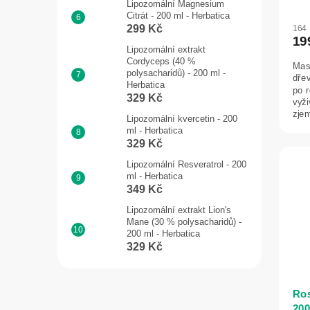
Lipozomální Magnesium
Citrát - 200 ml - Herbatica
299 Kč
164
19
Lipozomální extrakt
Cordyceps (40 %
Mas
polysacharidů) - 200 ml -
dře
Herbatica
po 
329 Kč
vyži
zjem
Lipozomální kvercetin - 200
ml - Herbatica
329 Kč
Lipozomální Resveratrol - 200
ml - Herbatica
349 Kč
Lipozomální extrakt Lion's
Mane (30 % polysacharidů) -
200 ml - Herbatica
329 Kč
Ros
200