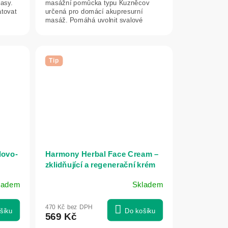
asy.
masážní pomůcka typu Kuzněcov
atovat
určená pro domácí akupresurní
masáž. Pomáhá uvolnit svalové
napětí, podporuje...
Tip
lovo-
Harmony Herbal Face Cream –
zklidňující a regenerační krém
pro citlivou a problematickou
ladem
Skladem
pleť - 50 ml - Herbatica
470 Kč bez DPH
šíku
Do košíku
569 Kč