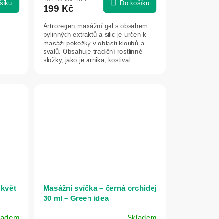
šíku
Do košíku
199 Kč
Artroregen masážní gel s obsahem
bylinných extraktů a silic je určen k
.
masáži pokožky v oblasti kloubů a
svalů. Obsahuje tradiční rostlinné
složky, jako je arnika, kostival,...
 květ
Masážní svíčka – černá orchidej
30 ml – Green idea
ladem
Skladem