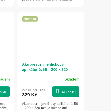
zmírnit pocit napětí a...
Novinka
Akupresurní jehličkový
aplikátor č. 56 – 200 × 320 –
Vitateka
ladem
Skladem
272 Kč bez DPH
šíku
Do košíku
329 Kč
em z
Akupresurní jehličkový aplikátor č. 56
sáže,
– 200 × 320 mm je kompaktní