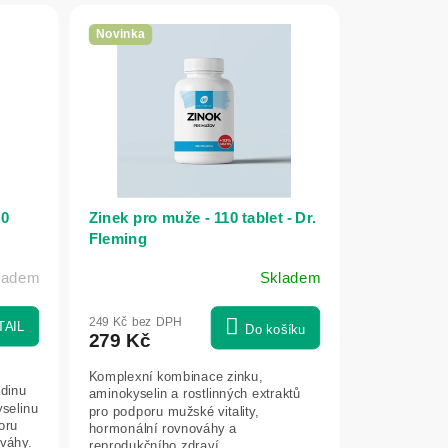
Novinka
00
Zinek pro muže - 110 tablet - Dr.
Fleming
kladem
Skladem
249 Kč bez DPH
TAIL
Do košíku
279 Kč
Komplexní kombinace zinku,
adinu
aminokyselin a rostlinných extraktů
yselinu
pro podporu mužské vitality,
oru
hormonální rovnováhy a
váhy.
reprodukčního zdraví.