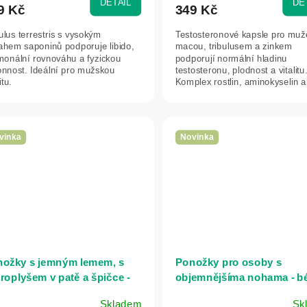
DETAIL
DE
9 Kč
349 Kč
ulus terrestris s vysokým
Testosteronové kapsle pro muž
ahem saponinů podporuje libido,
macou, tribulusem a zinkem
monální rovnováhu a fyzickou
podporují normální hladinu
onnost. Ideální pro mužskou
testosteronu, plodnost a vitalitu
itu.
Komplex rostlin, aminokyselin a
minerálů pro mužské...
vinka
Novinka
ožky s jemným lemem, s
Ponožky pro osoby s
roplyšem v patě a špičce -
objemnějšíma nohama - b
é - Ovecha - 23-24
- Ovecha - L (35-38)
Skladem
Sk