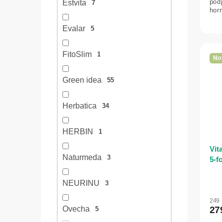
pod
Estvita
7
hor
Evalar
5
FitoSlim
1
No
Green idea
55
Herbatica
34
HERBIN
1
Vit
Naturmeda
3
5-f
NEURINU
3
249
27
Ovecha
5