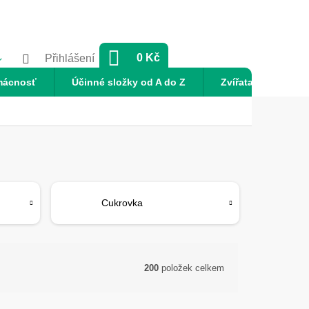
NÁKUPNÍ
0 Kč
Přihlášení
KOŠÍK
mácnosť
Účinné složky od A do Z
Zvířata
Nov
Cukrovka
200
položek celkem