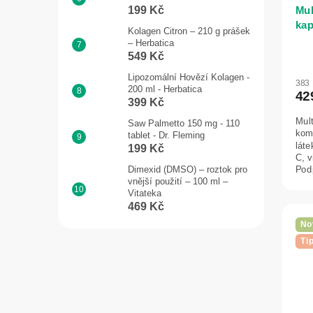
199 Kč
Mul
kap
Kolagen Citron – 210 g prášek
– Herbatica
549 Kč
Lipozomální Hovězí Kolagen -
383
200 ml - Herbatica
42
399 Kč
Mult
Saw Palmetto 150 mg - 110
kom
tablet - Dr. Fleming
láte
199 Kč
C, v
Podp
Dimexid (DMSO) – roztok pro
vnější použití – 100 ml –
Vitateka
469 Kč
No
Ti