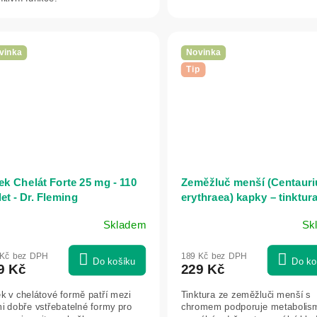
vinka
Novinka
Tip
ek Chelát Forte 25 mg - 110
Zeměžluč menší (Centaur
let - Dr. Fleming
erythraea) kapky – tinktura
ml – Bioherba
Skladem
Sk
 Kč bez DPH
189 Kč bez DPH
Do košíku
Do ko
9 Kč
229 Kč
k v chelátové formě patří mezi
Tinktura ze zeměžluči menší s
i dobře vstřebatelné formy pro
chromem podporuje metabolis