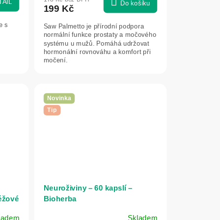
TAIL
Do košíku
199 Kč
e s
Saw Palmetto je přírodní podpora
normální funkce prostaty a močového
systému u mužů. Pomáhá udržovat
.
hormonální rovnováhu a komfort při
močení.
Novinka
Tip
Neuroživiny – 60 kapslí –
éžové
Bioherba
ladem
Skladem