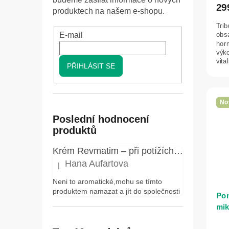
29
produktech na našem e-shopu.
Trib
obs
E-mail
hor
výk
vital
PŘIHLÁSIT SE
No
Poslední hodnocení
produktů
Krém Revmatim – při potížích s klouby a pohybovým aparátem, bolestech zad a revmatických obtížích – Elixir – 75 ml
Hana Aufartova
|
Hodnocení produktu je 5 z 5 hvězdiček.
Neni to aromatické,mohu se tímto
produktem namazat a jít do společnosti
Pon
mik
šed