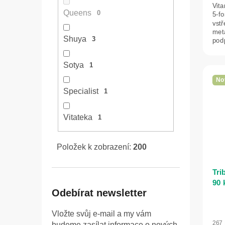
Vita
Queens
0
5-fo
vstř
met
Shuya
3
pod
psyc
Sotya
1
No
Specialist
1
Vitateka
1
Položek k zobrazení:
200
Tri
90 
Odebírat newsletter
Vložte svůj e-mail a my vám
267
budeme zasílat informace o nových