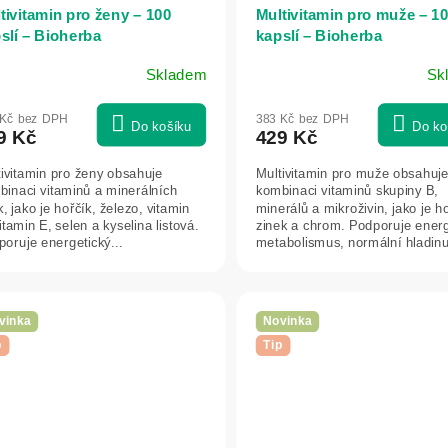
tivitamin pro ženy – 100
Multivitamin pro muže – 1
slí – Bioherba
kapslí – Bioherba
Skladem
Sk
 Kč bez DPH
383 Kč bez DPH
Do košíku
Do ko
9 Kč
429 Kč
ivitamin pro ženy obsahuje
Multivitamin pro muže obsahuj
binaci vitaminů a minerálních
kombinaci vitaminů skupiny B,
k, jako je hořčík, železo, vitamin
minerálů a mikroživin, jako je ho
itamin E, selen a kyselina listová.
zinek a chrom. Podporuje energ
oruje energetický...
metabolismus, normální hladin
glukózy v...
vinka
Novinka
p
Tip