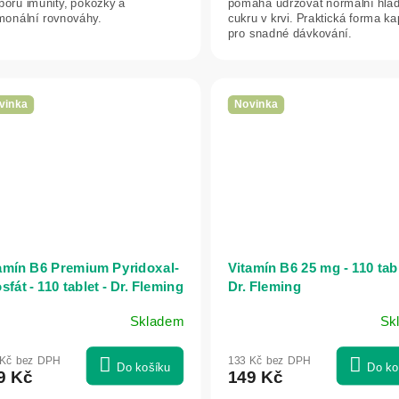
poru imunity, pokožky a
pomáhá udržovat normální hla
monální rovnováhy.
cukru v krvi. Praktická forma k
pro snadné dávkování.
vinka
Novinka
amín B6 Premium Pyridoxal-
Vitamín B6 25 mg - 110 tabl
osfát - 110 tablet - Dr. Fleming
Dr. Fleming
Skladem
Sk
 Kč bez DPH
133 Kč bez DPH
Do košíku
Do ko
9 Kč
149 Kč