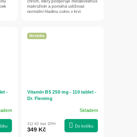
dinu
chrom, který podporuje metabolismus
apek
makroživin a pomáhá udržovat
normální hladinu cukru v krvi.
Praktická...
Novinka
et -
Vitamín B5 250 mg - 110 tablet -
Dr. Fleming
ladem
Skladem
312 Kč bez DPH
šíku
Do košíku
349 Kč