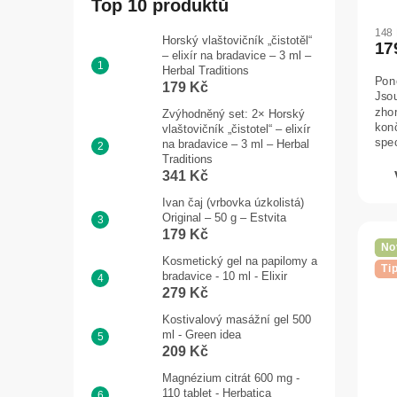
Top 10 produktů
148
Horský vlaštovičník „čistotěl“
17
– elixír na bradavice – 3 ml –
Herbal Traditions
Pon
179 Kč
Jso
zho
Zvýhodněný set: 2× Horský
konč
vlaštovičník „čistotel“ – elixír
spe
na bradavice – 3 ml – Herbal
vys
Traditions
341 Kč
Ivan čaj (vrbovka úzkolistá)
Original – 50 g – Estvita
179 Kč
No
Kosmetický gel na papilomy a
Ti
bradavice - 10 ml - Elixir
279 Kč
Kostivalový masážní gel 500
ml - Green idea
209 Kč
Magnézium citrát 600 mg -
110 tablet - Herbatica