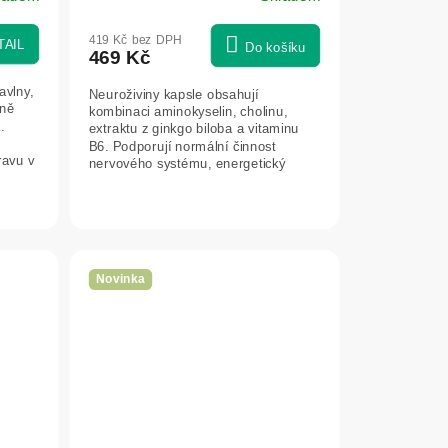
419 Kč bez DPH
TAIL
Do košíku
469 Kč
vlny,
Neuroživiny kapsle obsahují
rně
kombinaci aminokyselin, cholinu,
.
extraktu z ginkgo biloba a vitaminu
B6. Podporují normální činnost
ravu v
nervového systému, energetický
metabolismus a...
Novinka