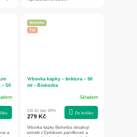
Novinka
Tip
ium
Vrbovka kapky – tinktura – 50
 – 50
ml – Bioherba
ladem
Skladem
231 Kč bez DPH
šíku
Do košíku
279 Kč
Vrbovka kapky Bioherba obsahují
mus a
extrakt z Epilobium parviflorum a