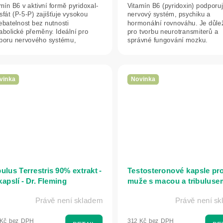
mín B6 v aktivní formě pyridoxal-
Vitamín B6 (pyridoxin) podporu
sfát (P-5-P) zajišťuje vysokou
nervový systém, psychiku a
ebatelnost bez nutnosti
hormonální rovnováhu. Je důlež
abolické přeměny. Ideální pro
pro tvorbu neurotransmiterů a
poru nervového systému,
správné fungování mozku.
hiky a...
vinka
Novinka
bulus Terrestris 90% extrakt -
Testosteronové kapsle pr
kapslí - Dr. Fleming
muže s macou a tribuluse
100 kapslí - Bioherba
Právě není skladem
Právě není s
 Kč bez DPH
312 Kč bez DPH