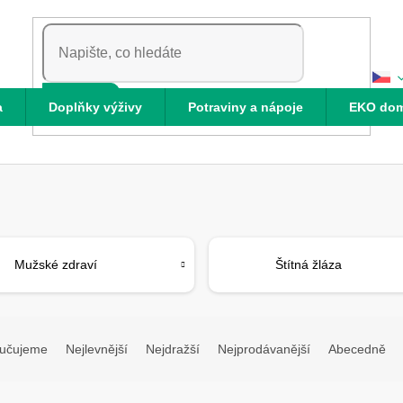
HLEDAT
a
Doplňky výživy
Potraviny a nápoje
EKO do
Mužské zdraví
Štítná žláza
učujeme
Nejlevnější
Nejdražší
Nejprodávanější
Abecedně