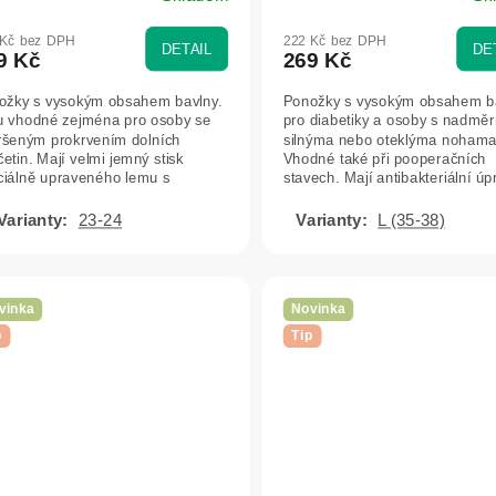
 Kč bez DPH
222 Kč bez DPH
DETAIL
DE
9 Kč
269 Kč
ožky s vysokým obsahem bavlny.
Ponožky s vysokým obsahem ba
u vhodné zejména pro osoby se
pro diabetiky a osoby s nadmě
ršeným prokrvením dolních
silnýma nebo oteklýma nohama
etin. Mají velmi jemný stisk
Vhodné také při pooperačních
ciálně upraveného lemu s
stavech. Mají antibakteriální úp
okou pružností.
kombinaci s...
23-24
L (35-38)
vinka
Novinka
p
Tip