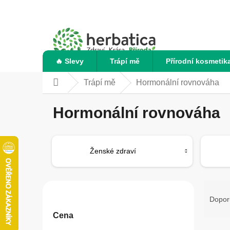
Přejít
na
obsah
🔥 Slevy
Trápí mě
Přírodní kosmetik
Trápí mě
Hormonální rovnováha
Domů
Hormonální rovnováha
Ženské zdraví
P
Ř
o
a
Dopor
s
z
Cena
t
e