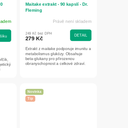
00
Maitake extrakt - 90 kapslí - Dr.
Fleming
ladem
Právě není skladem
249 Kč bez DPH
DETAIL
šíku
279 Kč
Extrakt z maitake podporuje imunitu a
e
metabolismus glukózy. Obsahuje
beta-glukany pro přirozenou
řčík,
obranyschopnost a celkové zdraví.
etický
u
Novinka
Tip