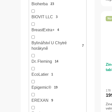
Bioherba
23
BIOVIT LLC
3
No
BreastExtra+
4
Bylinářství U Chytré
7
horákyně
Dr. Fleming
14
Zin
tab
EcoLatier
1
Epigemic®
19
178
19
EREXAN
9
Zine
velm