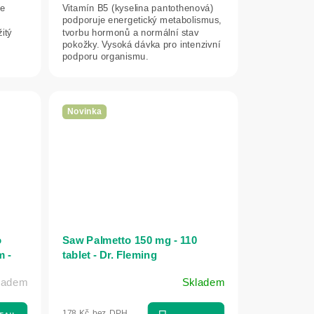
je
Vitamín B5 (kyselina pantothenová)
podporuje energetický metabolismus,
itý
tvorbu hormonů a normální stav
pokožky. Vysoká dávka pro intenzivní
podporu organismu.
Novinka
o
Saw Palmetto 150 mg - 110
m -
tablet - Dr. Fleming
kladem
Skladem
178 Kč bez DPH