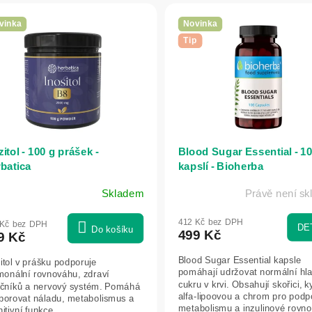
vinka
Novinka
Tip
zitol - 100 g prášek -
Blood Sugar Essential - 1
batica
kapslí - Bioherba
Skladem
Právě není s
412 Kč bez DPH
 Kč bez DPH
DE
Do košíku
499 Kč
9 Kč
Blood Sugar Essential kapsle
itol v prášku podporuje
pomáhají udržovat normální hl
monální rovnováhu, zdraví
cukru v krvi. Obsahují skořici, k
ečníků a nervový systém. Pomáhá
alfa-lipoovou a chrom pro podp
porovat náladu, metabolismus a
metabolismu a inzulinové rovno
itivní funkce.