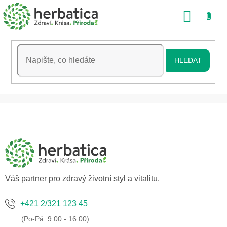
Přejít
NÁKU
na
obsah
KOŠÍK
HLEDAT
Z
á
p
a
t
í
Váš partner pro zdravý životní styl a vitalitu.
+421 2/321 123 45