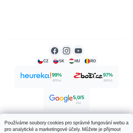
CZ
SK
HU
RO
99%
97%
(855x)
(692x)
5,0/5
(5x)
Používáme soubory cookies pro správné fungování webu a
pro analytické a marketingové účely. Můžete je přijmout
Vytvořil Shoptet