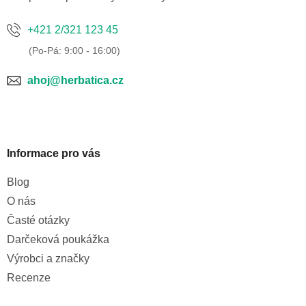
k
y
+421 2/321 123 45
v
ý
p
i
ahoj@herbatica.cz
s
u
Informace pro vás
Blog
O nás
Časté otázky
Darčeková poukážka
Výrobci a značky
Recenze