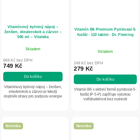
Vitamínový bylinný nápoj –
Vitamín B6 Premium Pyridoxal-5-
ženšen, eleuterokok a zázvor –
fosfát - 110 tablet - Dr. Fleming
500 ml – Vitateka
Skladem
Skladem
669 Kč bez DPH
249 Kč bez DPH
749 Kč
279 Kč
Do košíku
Do košíku
Vitamínový bylinný nápoj – ženšen,
Vitamín B6 v aktivní formě pyridoxal-5-
eleuterokok a zázvor je tekutý
fosfát (P-5-P) zajišťuje vysokou
doplněk stravy pro podporu energie
vstřebatelnost bez nutnosti
a imunity. Obsahuje ženšen pravý
metabolické přeměny. Ideální pro
(Panax ginseng), eleuterokok ostnitý
podporu nervového systému, psychiky
a...
a...
Novinka
Novinka