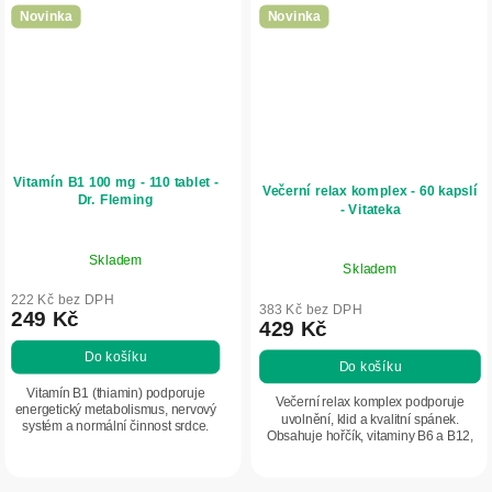
Novinka
Novinka
Vitamín B1 100 mg - 110 tablet -
Večerní relax komplex - 60 kapslí
Dr. Fleming
- Vitateka
Skladem
Skladem
222 Kč bez DPH
383 Kč bez DPH
249 Kč
429 Kč
Do košíku
Do košíku
Vitamín B1 (thiamin) podporuje
Večerní relax komplex podporuje
energetický metabolismus, nervový
uvolnění, klid a kvalitní spánek.
systém a normální činnost srdce.
Obsahuje hořčík, vitaminy B6 a B12,
Vysoká dávka pro intenzivní
tryptofan a bylinné extrakty, jako je
podporu organismu.
kozlík lékařský či meduňka.