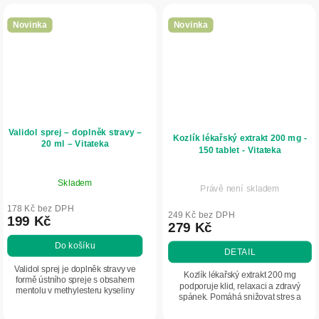
Novinka
Novinka
Validol sprej – doplněk stravy –
Kozlík lékařský extrakt 200 mg -
20 ml – Vitateka
150 tablet - Vitateka
Skladem
Právě není skladem
178 Kč bez DPH
249 Kč bez DPH
199 Kč
279 Kč
Do košíku
DETAIL
Validol sprej je doplněk stravy ve
Kozlík lékařský extrakt 200 mg
formě ústního spreje s obsahem
podporuje klid, relaxaci a zdravý
mentolu v methylesteru kyseliny
spánek. Pomáhá snižovat stres a
isovalerové. Praktická aplikace pod
napětí a přispívá k normální funkci
jazyk umožňuje snadné dávkování.
nervového systému. Vhodná k