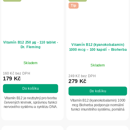
Tip
Vitamín B12 250 µg - 110 tablet -
Vitamín B12 (kyanokobalamin)
Dr. Fleming
1000 mcg – 100 kapslí – Bioherba
Skladem
Skladem
160 Kč bez DPH
249 Kč bez DPH
179 Kč
279 Kč
Do košíku
Do košíku
Vitamín B12 je nezbytný pro tvorbu
Vitamín B12 (kyanokobalamin) 1000
červených krvinek, správnou funkci
mcg Bioherba podporuje normální
nervového systému a syntézu DNA.
funkci imunitního systému, pomáhá
Vysoká dávka pro intenzivní
snižovat únavu a vyčerpání a přispívá
podporu organismu.
k normálnímu energetickému
metabolismu....