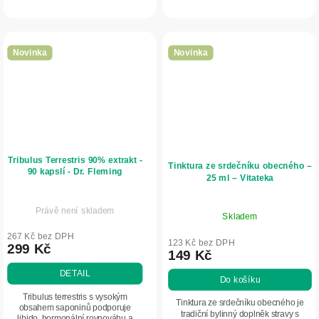
extraktů, aminokyselin a dalších
rovnováhu těla během noci.
aktivních látek určený jako...
Novinka
Novinka
Tribulus Terrestris 90% extrakt -
Tinktura ze srdečníku obecného –
90 kapslí - Dr. Fleming
25 ml – Vitateka
Právě není skladem
Skladem
267 Kč bez DPH
123 Kč bez DPH
299 Kč
149 Kč
DETAIL
Do košíku
Tribulus terrestris s vysokým
Tinktura ze srdečníku obecného je
obsahem saponinů podporuje
tradiční bylinný doplněk stravy s
libido, hormonální rovnováhu a