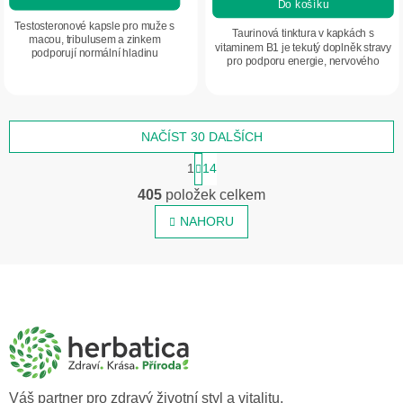
Do košíku
Testosteronové kapsle pro muže s
Taurinová tinktura v kapkách s
macou, tribulusem a zinkem
vitaminem B1 je tekutý doplněk stravy
podporují normální hladinu
pro podporu energie, nervového
testosteronu, plodnost a vitalitu.
systému a psychické rovnováhy.
Komplex rostlin, aminokyselin a
Praktická forma kapek umožňuje
minerálů pro mužské...
snadné...
NAČÍST 30 DALŠÍCH
S
1
14
t
O
r
405
položek celkem
v
á
n
NAHORU
l
k
á
o
d
v
Z
á
a
á
n
c
í
p
í
a
p
r
t
v
í
Váš partner pro zdravý životní styl a vitalitu.