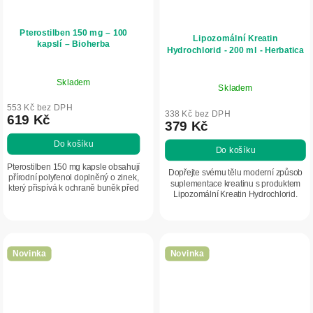
Pterostilben 150 mg – 100
Lipozomální Kreatin
kapslí – Bioherba
Hydrochlorid - 200 ml - Herbatica
Skladem
Skladem
553 Kč bez DPH
338 Kč bez DPH
619 Kč
379 Kč
Do košíku
Do košíku
Pterostilben 150 mg kapsle obsahují
Dopřejte svému tělu moderní způsob
přírodní polyfenol doplněný o zinek,
suplementace kreatinu s produktem
který přispívá k ochraně buněk před
Lipozomální Kreatin Hydrochlorid.
oxidativním stresem a podporuje
Tekutá lipozomální forma spojuje
metabolické procesy. Praktická
výhody kreatinu HCl a pokročilé...
forma...
Novinka
Novinka