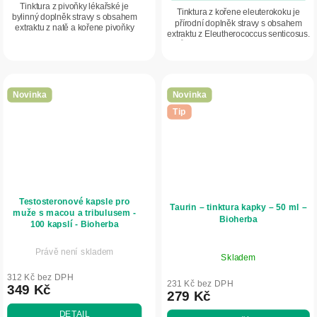
Tinktura z pivoňky lékařské je
Tinktura z kořene eleuterokoku je
bylinný doplněk stravy s obsahem
přírodní doplněk stravy s obsahem
extraktu z natě a kořene pivoňky
extraktu z Eleutherococcus senticosus.
(Paeonia officinalis L.). Podporuje
Působí jako adaptogen, podporuje
zklidnění, emoční rovnováhu, lepší
odolnost organismu vůči stresu,...
spánek a...
Novinka
Novinka
Tip
Testosteronové kapsle pro
Taurin – tinktura kapky – 50 ml –
muže s macou a tribulusem -
Bioherba
100 kapslí - Bioherba
Právě není skladem
Skladem
312 Kč bez DPH
231 Kč bez DPH
349 Kč
279 Kč
DETAIL