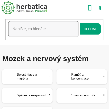
Přejít
NÁKU
na
obsah
KOŠÍK
HLEDAT
Mozek a nervový systém
Bolest hlavy a
Paměť a
migréna
koncentrace
Spánek a nespavost
Stres a nervozita