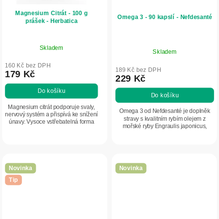
Magnesium Citrát - 100 g
Omega 3 - 90 kapslí - Nefdesanté
prášek - Herbatica
Skladem
Skladem
160 Kč bez DPH
189 Kč bez DPH
179 Kč
229 Kč
Do košíku
Do košíku
Magnesium citrát podporuje svaly,
Omega 3 od Nefdesanté je doplněk
nervový systém a přispívá ke snížení
stravy s kvalitním rybím olejem z
únavy. Vysoce vstřebatelná forma
mořské ryby Engraulis japonicus,
vhodná pro každodenní doplnění
bohatým na omega-3 mastné kyseliny
hořčíku.
EPA a DHA. Podporuje správnou
činnost...
Novinka
Novinka
Tip