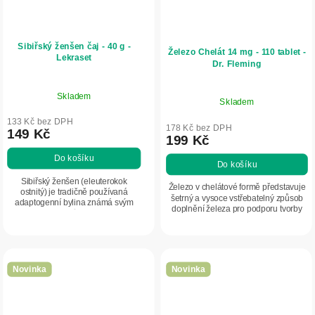
Sibiřský ženšen čaj - 40 g -
Železo Chelát 14 mg - 110 tablet -
Lekraset
Dr. Fleming
Skladem
Skladem
133 Kč bez DPH
178 Kč bez DPH
149 Kč
199 Kč
Do košíku
Do košíku
Sibiřský ženšen (eleuterokok
Železo v chelátové formě představuje
ostnitý) je tradičně používaná
šetrný a vysoce vstřebatelný způsob
adaptogenní bylina známá svým
doplnění železa pro podporu tvorby
povzbuzujícím působením. Kořen
krve, energie a vitality.
eleuterokoku je oblíbený zejména v
období fyzické a...
Novinka
Novinka