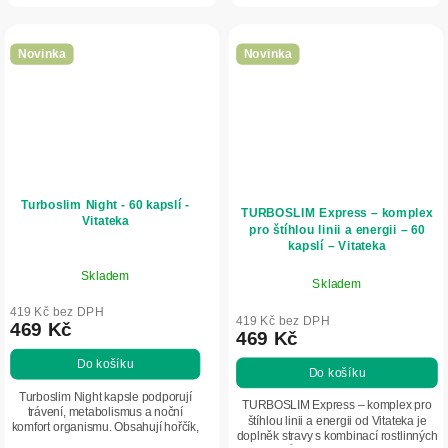
Obsahuje...
dlouhodobému...
Novinka
Novinka
Turboslim Night - 60 kapslí -
TURBOSLIM Express – komplex
Vitateka
pro štíhlou linii a energii – 60
kapslí – Vitateka
Skladem
Skladem
419 Kč bez DPH
419 Kč bez DPH
469 Kč
469 Kč
Do košíku
Do košíku
Turboslim Night kapsle podporují
TURBOSLIM Express – komplex pro
trávení, metabolismus a noční
štíhlou linii a energii od Vitateka je
komfort organismu. Obsahují hořčík,
doplněk stravy s kombinací rostlinných
garcínii, psyllium a bylinky pro lepší