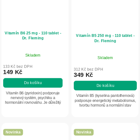
Vitamín B6 25 mg - 110 tablet -
Vitamín B5 250 mg - 110 tablet -
Dr. Fleming
Dr. Fleming
Skladem
Skladem
133 Kč bez DPH
312 Kč bez DPH
149 Kč
349 Kč
Do košíku
Do košíku
Vitamín B6 (pyridoxin) podporuje
Vitamín B5 (kyselina pantothenová)
nervový systém, psychiku a
podporuje energetický metabolismus,
hormonální rovnováhu. Je důležitý
tvorbu hormonů a normální stav
pro tvorbu neurotransmiterů a
pokožky. Vysoká dávka pro intenzivní
správné fungování mozku.
podporu organismu.
Novinka
Novinka