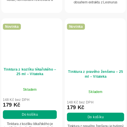
obsahem extraktu z Leonurus
fyzickou výkonnost. Ideální pro
cardiaca. Podporuje klid, emoční
mužskou vitalitu.
rovnováhu a pomáhá zvládat období
zvýšeného...
Novinka
Novinka
Tinktura z kozlíku lékařského –
Tinktura z pravého ženšenu – 25
25 ml – Vitateka
ml – Vitateka
Skladem
Skladem
148 Kč bez DPH
148 Kč bez DPH
179 Kč
179 Kč
Do košíku
Do košíku
Tinktura z kozlíku lékařského je
Tinktura z pravého ženšenu je bylinný