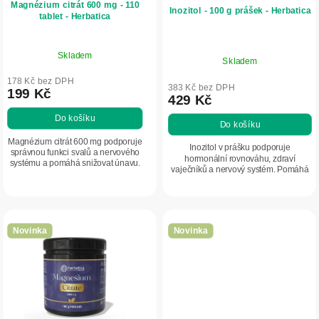
Magnézium citrát 600 mg - 110
o
Inozitol - 100 g prášek - Herbatica
tablet - Herbatica
d
u
Skladem
Skladem
k
178 Kč bez DPH
t
383 Kč bez DPH
199 Kč
429 Kč
ů
Do košíku
Do košíku
Magnézium citrát 600 mg podporuje
Inozitol v prášku podporuje
správnou funkci svalů a nervového
hormonální rovnováhu, zdraví
systému a pomáhá snižovat únavu.
vaječníků a nervový systém. Pomáhá
Vysoce vstřebatelná forma vhodná
podporovat náladu, metabolismus a
pro každodenní doplnění hořčíku.
kognitivní funkce.
Novinka
Novinka