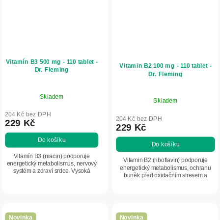
Vitamín B3 500 mg - 110 tablet -
Vitamin B2 100 mg - 110 tablet -
Dr. Fleming
Dr. Fleming
Skladem
Skladem
204 Kč bez DPH
204 Kč bez DPH
229 Kč
229 Kč
Do košíku
Do košíku
Vitamín B3 (niacin) podporuje
Vitamin B2 (riboflavin) podporuje
energetický metabolismus, nervový
energetický metabolismus, ochranu
systém a zdraví srdce. Vysoká
buněk před oxidačním stresem a
dávka pro intenzivní podporu
normální stav pokožky, očí a sliznic.
organismu a vitality.
Novinka
Novinka