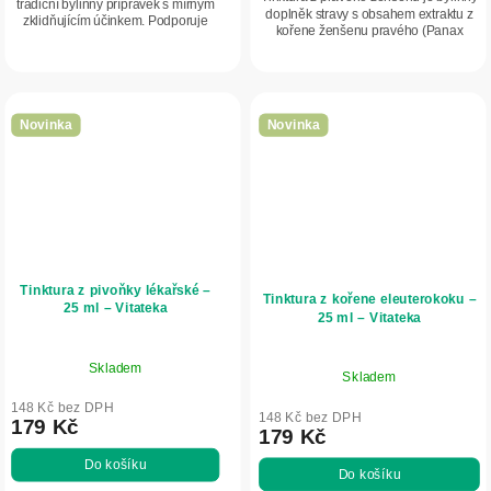
tradiční bylinný přípravek s mírným
doplněk stravy s obsahem extraktu z
zklidňujícím účinkem. Podporuje
kořene ženšenu pravého (Panax
přirozené usínání, pomáhá při
ginseng). Podporuje vitalitu, energii a
zvýšené nervové dráždivosti a
přirozenou obranyschopnost...
přispívá k...
Novinka
Novinka
Tinktura z pivoňky lékařské –
Tinktura z kořene eleuterokoku –
25 ml – Vitateka
25 ml – Vitateka
Skladem
Skladem
148 Kč bez DPH
148 Kč bez DPH
179 Kč
179 Kč
Do košíku
Do košíku