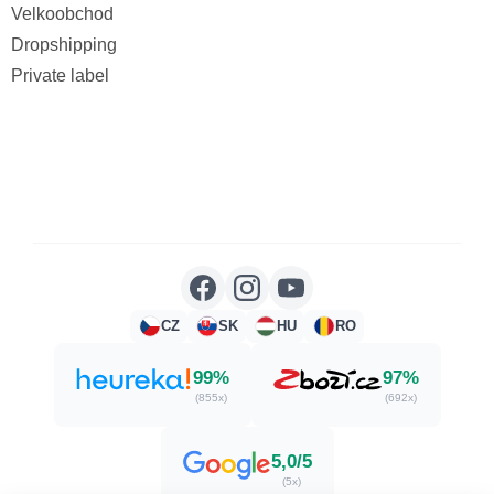
Velkoobchod
Dropshipping
Private label
CZ
SK
HU
RO
99%
97%
(855x)
(692x)
5,0/5
(5x)