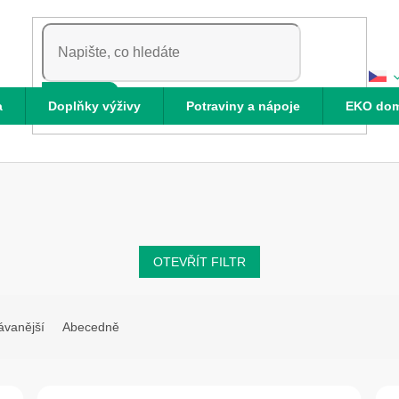
HLEDAT
a
Doplňky výživy
Potraviny a nápoje
EKO do
OTEVŘÍT FILTR
ávanější
Abecedně