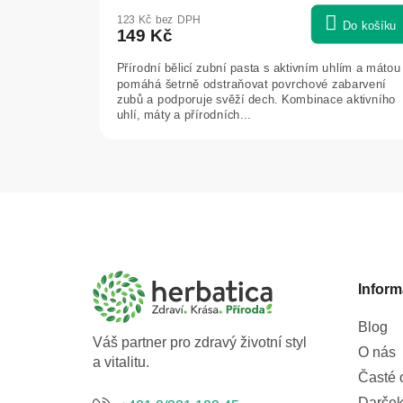
123 Kč bez DPH
Do košíku
149 Kč
Přírodní bělicí zubní pasta s aktivním uhlím a mátou
pomáhá šetrně odstraňovat povrchové zabarvení
zubů a podporuje svěží dech. Kombinace aktivního
uhlí, máty a přírodních...
Z
á
p
a
Inform
t
í
Blog
Váš partner pro zdravý životní styl
O nás
a vitalitu.
Časté 
Darček