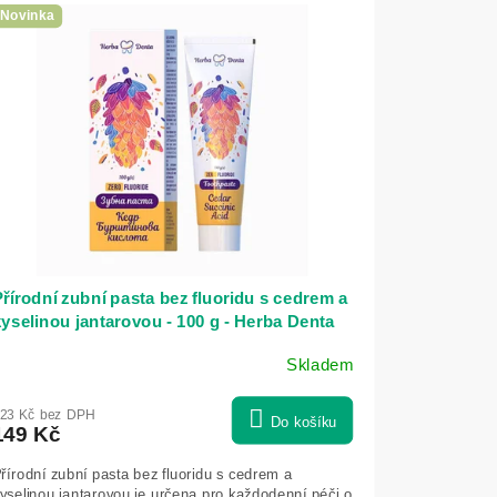
Novinka
řírodní zubní pasta bez fluoridu s cedrem a
yselinou jantarovou - 100 g - Herba Denta
Skladem
23 Kč bez DPH
Do košíku
149 Kč
řírodní zubní pasta bez fluoridu s cedrem a
yselinou jantarovou je určena pro každodenní péči o