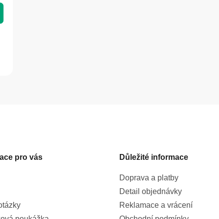
O
v
l
á
d
a
ace pro vás
Důležité informace
c
í
Doprava a platby
p
r
Detail objednávky
v
otázky
Reklamace a vrácení
k
ová poukážka
Obchodní podmínky