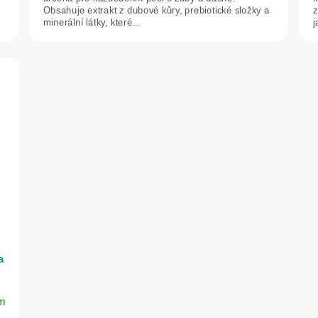
Obsahuje extrakt z dubové kůry, prebiotické složky a
z
minerální látky, které...
j
a
m