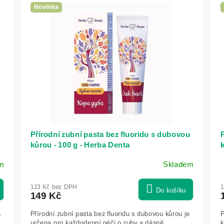
Novinka
Přírodní zubní pasta bez fluoridu s dubovou
P
kůrou - 100 g - Herba Denta
k
m
Skladem
123 Kč bez DPH
1
Do košíku
149 Kč
a
Přírodní zubní pasta bez fluoridu s dubovou kůrou je
P
určena pro každodenní péči o zuby a dásně.
k