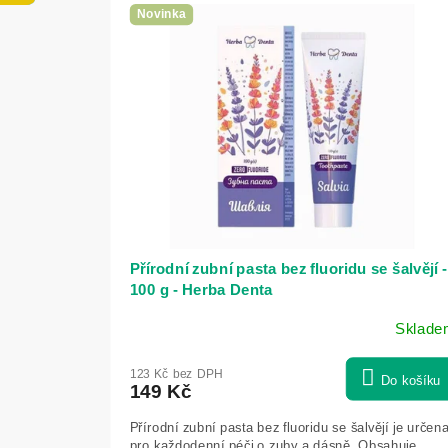
n
ý
Novinka
í
p
p
i
r
s
o
p
d
r
u
o
k
d
t
u
ů
k
Přírodní zubní pasta bez fluoridu se šalvějí -
t
100 g - Herba Denta
ů
Sklade
123 Kč bez DPH
Do košíku
149 Kč
Přírodní zubní pasta bez fluoridu se šalvějí je určen
pro každodenní péči o zuby a dásně. Obsahuje