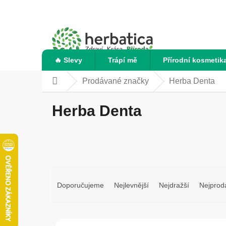
Přejít
na
obsah
🔥 Slevy
Trápí mě
Přírodní kosmetik
Prodávané značky
Herba Denta
Domů
Herba Denta
Ř
a
Doporučujeme
Nejlevnější
Nejdražší
Nejprod
z
e
V