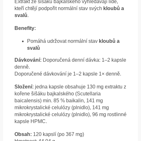
Extrakt ze šišáku bajkalského vyhledávají lidé,
kteří chtějí podpořit normální stav svých
kloubů a
svalů
.
Benefity:
Pomáhá udržovat normální stav
kloubů a
svalů
Dávkování:
Doporučená denní dávka: 1–2 kapsle
denně.
Doporučené dávkování je 1–2 kapsle 1× denně.
Složení:
jedna kapsle obsahuje 130 mg extraktu z
kořene šišáku bajkalského (Scutellaria
baicalensis) min. 85 % baikalin, 141 mg
mikrokrystalické celulózy (plnidlo), 141 mg
mikrokrystalické celulózy (plnidlo), 96 mg rostlinné
kapsle HPMC.
Obsah:
120 kapslí (po 367 mg)