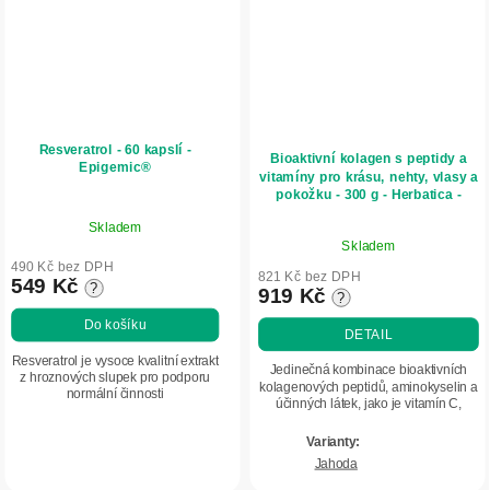
Resveratrol - 60 kapslí -
Bioaktivní kolagen s peptidy a
Epigemic®
vitamíny pro krásu, nehty, vlasy a
pokožku - 300 g - Herbatica -
Jahoda
Skladem
Průměrné
Skladem
hodnocení
490 Kč bez DPH
produktu
821 Kč bez DPH
549 Kč
?
919 Kč
?
je
5,0
Do košíku
DETAIL
z
Resveratrol je vysoce kvalitní extrakt
5
Jedinečná kombinace bioaktivních
z hroznových slupek pro podporu
kolagenových peptidů, aminokyselin a
hvězdiček.
normální činnosti
účinných látek, jako je vitamín C,
kardiovaskulárního systému.
kyselina hyaluronová či zinek,
pomáhá pečovat o kvalitu vlasů, nehtů
a...
Jahoda