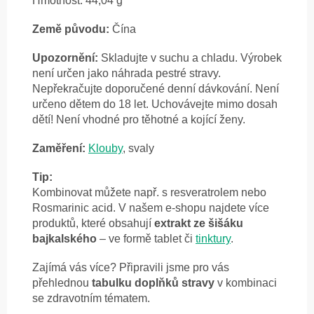
Hmotnost: 44,04 g
Země původu:
Čína
Upozornění:
Skladujte v suchu a chladu. Výrobek
není určen jako náhrada pestré stravy.
Nepřekračujte doporučené denní dávkování. Není
určeno dětem do 18 let. Uchovávejte mimo dosah
dětí! Není vhodné pro těhotné a kojící ženy.
Zaměření:
Klouby
, svaly
Tip:
Kombinovat můžete např. s resveratrolem nebo
Rosmarinic acid. V našem e-shopu najdete více
produktů, které obsahují
extrakt ze šišáku
bajkalského
– ve formě tablet či
tinktury
.
Zajímá vás více? Připravili jsme pro vás
přehlednou
tabulku doplňků stravy
v kombinaci
se zdravotním tématem.