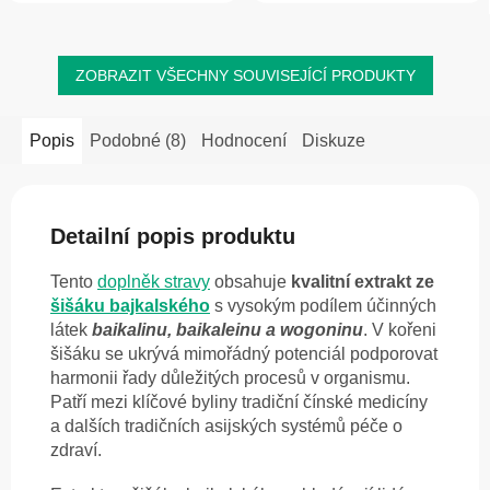
ZOBRAZIT VŠECHNY SOUVISEJÍCÍ PRODUKTY
Popis
Podobné (8)
Hodnocení
Diskuze
Detailní popis produktu
Tento
doplněk stravy
obsahuje
kvalitní extrakt ze
šišáku bajkalského
s vysokým podílem účinných
látek
baikalinu, baikaleinu a wogoninu
. V kořeni
šišáku se ukrývá mimořádný potenciál podporovat
harmonii řady důležitých procesů v organismu.
Patří mezi klíčové byliny tradiční čínské medicíny
a dalších tradičních asijských systémů péče o
zdraví.