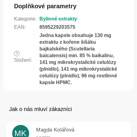
Doplňkové parametry
Kategorie
:
Bylinné extrakty
EAN
:
8595229203575
Jedna kapsle obsahuje 130 mg
extraktu z kořene šišáku
bajkalského (Scutellaria
?
baicalensis) min. 85 % baikalinu,
Složení
:
141 mg mikrokrystalické celulózy
(plnidlo), 141 mg mikrokrystalické
celulózy (plnidlo), 96 mg rostlinné
kapsle HPMC.
Magda Kolářová
MK
Hodnocení obchodu je 5 z 5 hvězdiček.