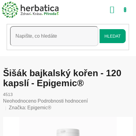
Přejít
NÁKU
na
obsah
KOŠÍK
HLEDAT
Šišák bajkalský kořen - 120
kapslí - Epigemic®
4513
Průměrné
Neohodnoceno
Podrobnosti hodnocení
hodnocení
Značka:
Epigemic®
produktu
je
0,0
z