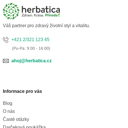
p
a
t
í
Váš partner pro zdravý životní styl a vitalitu.
+421 2/321 123 45
ahoj@herbatica.cz
Informace pro vás
Blog
O nás
Časté otázky
Darčeková poukážka