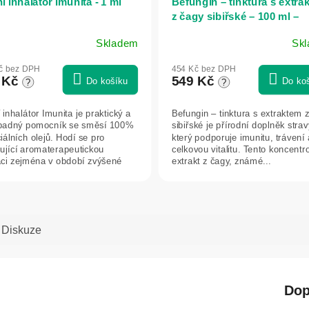
 inhalátor Imunita - 1 ml
Befungin – tinktura s extra
z čagy sibiřské – 100 ml –
Herbatica
Skladem
Sk
ěrné
Průměrné
ocení
hodnocení
č bez DPH
454 Kč bez DPH
uktu
produktu
 Kč
549 Kč
Do košíku
Do ko
?
?
je
5,0
inhalátor Imunita je praktický a
Befungin – tinktura s extraktem 
z
padný pomocník se směsí 100%
sibiřské je přírodní doplněk strav
5
iálních olejů. Hodí se pro
který podporuje imunitu, trávení 
iček.
hvězdiček.
ující aromaterapeutickou
celkovou vitalitu. Tento koncent
aci zejména v období zvýšené
extrakt z čagy, známé...
,...
Diskuze
Dop