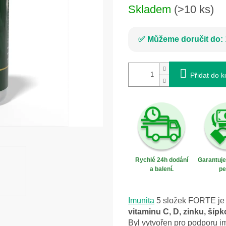
Skladem
(>10 ks)
Můžeme doručit do:
Přidat do k
Rychlé 24h dodání
Garantuj
a balení.
pe
Imunita
5 složek FORTE je 
vitaminu C, D, zinku, šíp
Byl vytvořen pro podporu im