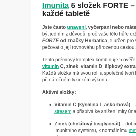
Imunita
5 složek FORTE – 
každé tabletě
Jste často
unavení
, vyčerpaní nebo máte
být jedním z důvodů, proč vaše tělo hůře d
FORTE
od značky Herbatica
je určen pro 
pečovat o její rovnováhu přirozenou cestou.
Tento prémiový komplex kombinuje 5 ověře
vitamin
C
,
zinek
,
vitamin D
,
šípkový extra
Každá složka má svou roli a společně tvoř
při náročném fyzickém výkonu.
Aktivní složky:
Vitamin C (kyselina L-askorbová)
– 
stresem
a přispívá ke snížení míry ún
Zinek (chelátový bisglycinát)
– dobře
imunitního systému, k normálnímu
me