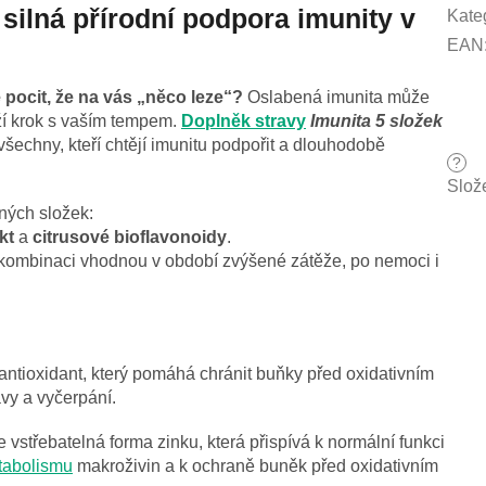
silná přírodní podpora imunity v
Kate
EAN
 pocit, že na vás „něco leze“?
Oslabená imunita může
rží krok s vaším tempem.
Doplněk stravy
Imunita 5 složek
všechny, kteří chtějí imunitu podpořit a dlouhodobě
?
Slož
ných složek:
kt
a
citrusové bioflavonoidy
.
í kombinaci vhodnou v období zvýšené zátěže, po nemoci i
antioxidant, který pomáhá chránit buňky před oxidativním
avy a vyčerpání.
 vstřebatelná forma zinku, která přispívá k normální funkci
tabolismu
makroživin a k ochraně buněk před oxidativním