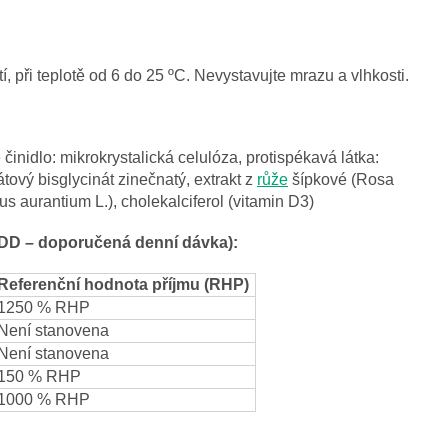
 při teplotě od 6 do 25 ºC. Nevystavujte mrazu a vlhkosti.
inidlo: mikrokrystalická celulóza, protispékavá látka:
tový bisglycinát zinečnatý, extrakt z
růže
šípkové (Rosa
us aurantium L.), cholekalciferol (vitamin D3)
(DDD – doporučená denní dávka):
Referenční hodnota příjmu (RHP)
1250 % RHP
Není stanovena
Není stanovena
150 % RHP
1000 % RHP