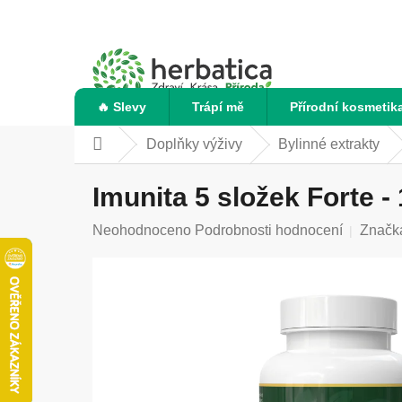
Přejít
na
obsah
🔥 Slevy
Trápí mě
Přírodní kosmetik
Doplňky výživy
Bylinné extrakty
Domů
Imunita 5 složek Forte - 
Průměrné
Neohodnoceno
Podrobnosti hodnocení
Značk
hodnocení
produktu
je
0,0
z
5
hvězdiček.