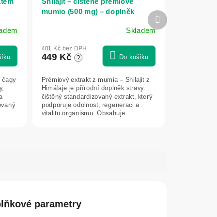
ktem
Shilajit – čištěné prémiové
mumio (500 mg) – doplněk
Další
stravy – 80 kapslí – Herbatica
produkt
ladem
Skladem
Průměrné
hodnocení
401 Kč bez DPH
produktu
449 Kč
šíku
Do košíku
?
je
5,0
z čagy
Prémiový extrakt z mumia – Shilajit z
z
y,
Himálaje je přírodní doplněk stravy:
5
a
čištěný standardizovaný extrakt, který
hvězdiček.
rovaný
podporuje odolnost, regeneraci a
vitalitu organismu. Obsahuje...
lňkové parametry