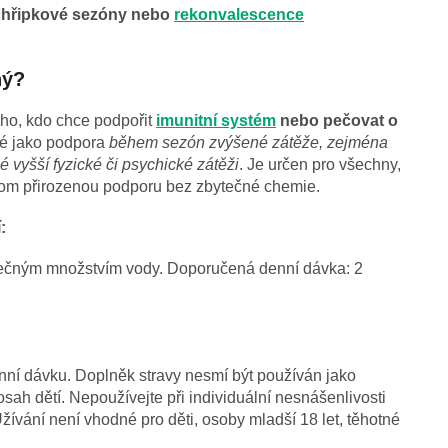
chřipkové sezóny nebo
rekonvalescence
ný?
ho, kdo chce podpořit
imunitní systém
nebo pečovat o
ké jako podpora
během sezón zvýšené zátěže, zejména
 vyšší fyzické či psychické zátěži
. Je určen pro všechny,
řitom přirozenou podporu bez zbytečné chemie.
:
tatečným množstvím vody. Doporučená denní dávka: 2
ní dávku. Doplněk stravy nesmí být používán jako
ah dětí. Nepoužívejte při individuální nesnášenlivosti
Užívání není vhodné pro děti, osoby mladší 18 let, těhotné