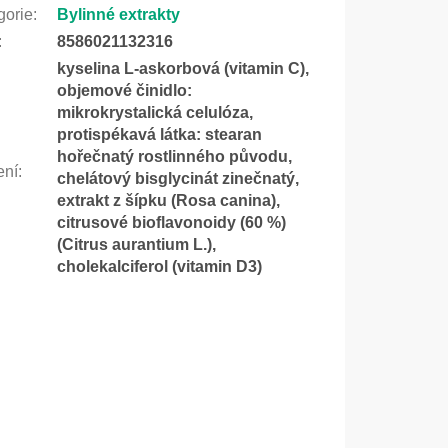
gorie
:
Bylinné extrakty
:
8586021132316
kyselina L-askorbová (vitamin C),
objemové činidlo:
mikrokrystalická celulóza,
protispékavá látka: stearan
hořečnatý rostlinného původu,
ení
:
chelátový bisglycinát zinečnatý,
extrakt z šípku (Rosa canina),
citrusové bioflavonoidy (60 %)
(Citrus aurantium L.),
cholekalciferol (vitamin D3)