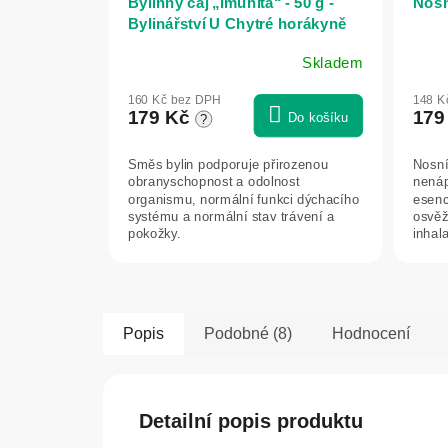
Bylinný čaj „Imunita“ - 50 g -
Nosní
Bylinářství U Chytré horákyně
Skladem
Prům
hodn
160 Kč bez DPH
148 K
prod
179 Kč
179
Do košíku
?
je
4,0
Směs bylin podporuje přirozenou
Nosní 
z
obranyschopnost a odolnost
nená
5
organismu, normální funkci dýchacího
esenc
hvězd
systému a normální stav trávení a
osvěž
pokožky.
inhal
zátěže
Popis
Podobné (8)
Hodnocení
Detailní popis produktu