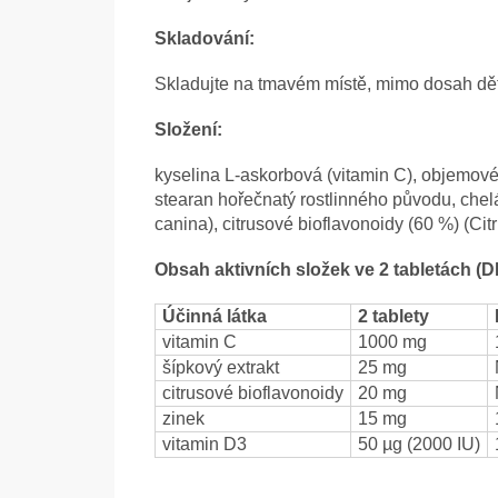
Skladování:
Skladujte na tmavém místě, mimo dosah dětí,
Složení:
kyselina L-askorbová (vitamin C), objemové č
stearan hořečnatý rostlinného původu, chelá
canina), citrusové bioflavonoidy (60 %) (Citr
Obsah aktivních složek ve 2 tabletách 
Účinná látka
2 tablety
vitamin C
1000 mg
šípkový extrakt
25 mg
citrusové bioflavonoidy
20 mg
zinek
15 mg
vitamin D3
50 µg (2000 IU)