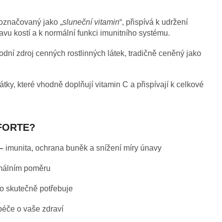
označovaný jako „
sluneční vitamin
“, přispívá k udržení
avu kostí a k normální funkci imunitního systému.
odní zdroj cenných rostlinných látek, tradičně ceněný jako
látky, které vhodně doplňují vitamin C a přispívají k celkové
k FORTE?
–
imunita, ochrana buněk a snížení míry únavy
málním poměru
ělo skutečně potřebuje
péče o vaše zdraví