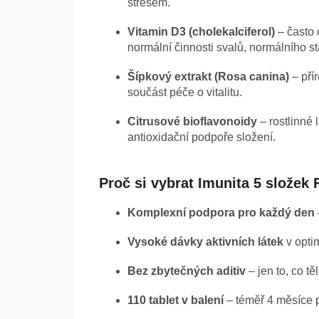
stresem.
Vitamin D3 (cholekalciferol)
– často 
normální činnosti svalů, normálního st
Šípkový extrakt (Rosa canina)
– přír
součást péče o vitalitu.
Citrusové bioflavonoidy
– rostlinné 
antioxidační podpoře složení.
Proč si vybrat Imunita 5 slože
Komplexní podpora pro každý den 
Vysoké dávky aktivních látek
v opti
Bez zbytečných aditiv
– jen to, co t
110 tablet v balení
– téměř 4 měsíce 