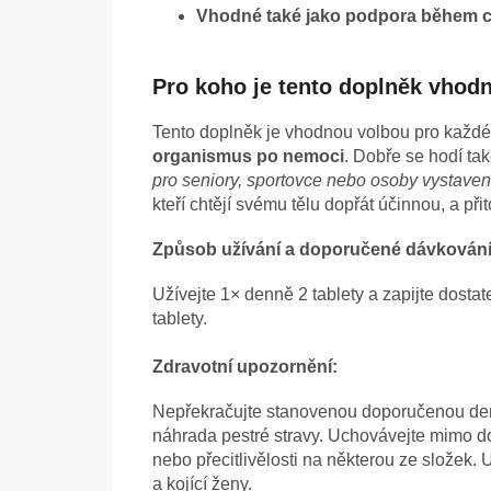
Vhodné také jako podpora během 
Pro koho je tento doplněk vhod
Tento doplněk je vhodnou volbou pro každé
organismus po nemoci
. Dobře se hodí ta
pro seniory, sportovce nebo osoby vystavené
kteří chtějí svému tělu dopřát účinnou, a p
Způsob užívání a doporučené dávkování
Užívejte 1× denně 2 tablety a zapijte dos
tablety.
Zdravotní upozornění:
Nepřekračujte stanovenou doporučenou den
náhrada pestré stravy. Uchovávejte mimo dos
nebo přecitlivělosti na některou ze složek. 
a kojící ženy.