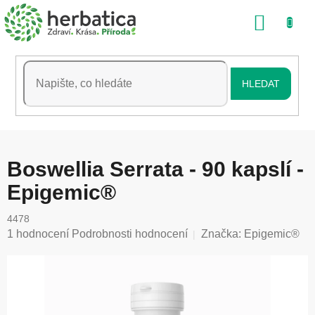
Přejít
NÁKU
na
obsah
KOŠÍK
HLEDAT
Boswellia Serrata - 90 kapslí -
Epigemic®
4478
Průměrné
1 hodnocení
Podrobnosti hodnocení
Značka:
Epigemic®
hodnocení
produktu
je
5,0
z