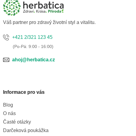
a
t
í
Váš partner pro zdravý životní styl a vitalitu.
+421 2/321 123 45
ahoj@herbatica.cz
Informace pro vás
Blog
O nás
Časté otázky
Darčeková poukážka