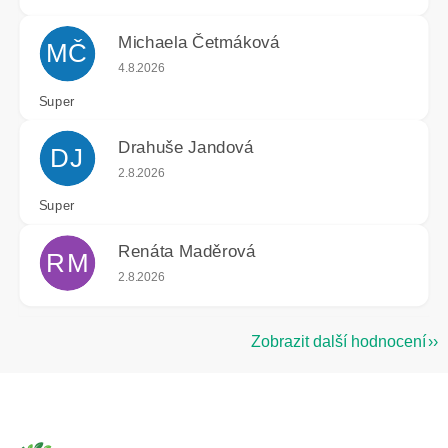
Michaela Četmáková
MČ
Hodnocení obchodu je 5 z 5 hvězdiček.
4.8.2026
Super
Drahuše Jandová
DJ
Hodnocení obchodu je 5 z 5 hvězdiček.
2.8.2026
Super
Renáta Maděrová
RM
Hodnocení obchodu je 5 z 5 hvězdiček.
2.8.2026
Zobrazit další hodnocení
Z
á
p