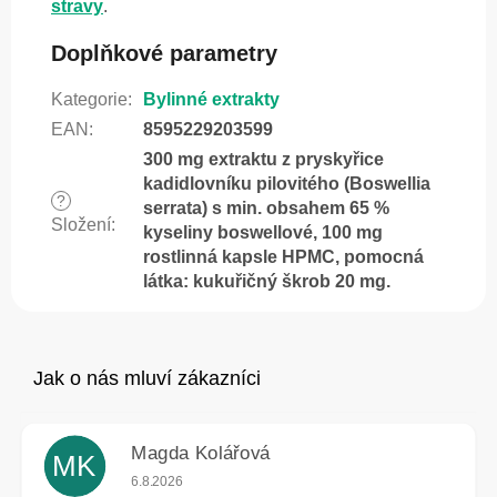
stravy
.
Doplňkové parametry
Kategorie
:
Bylinné extrakty
EAN
:
8595229203599
300 mg extraktu z pryskyřice
kadidlovníku pilovitého (Boswellia
?
serrata) s min. obsahem 65 %
Složení
:
kyseliny boswellové, 100 mg
rostlinná kapsle HPMC, pomocná
látka: kukuřičný škrob 20 mg.
Magda Kolářová
MK
Hodnocení obchodu je 5 z 5 hvězdiček.
6.8.2026