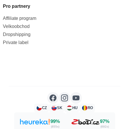
Pro partnery
Affiliate program
Velkoobchod
Dropshipping
Private label
CZ
SK
HU
RO
99%
97%
(855x)
(692x)