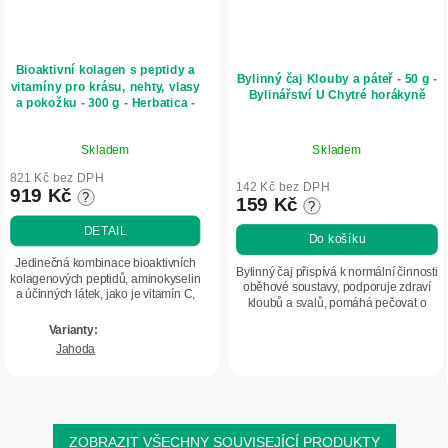
Bioaktivní kolagen s peptidy a
Bylinný čaj Klouby a páteř - 50 g -
vitamíny pro krásu, nehty, vlasy
Bylinářství U Chytré horákyně
a pokožku - 300 g - Herbatica -
Jahoda
Průměrné
Skladem
Skladem
hodnocení
produktu
821 Kč bez DPH
142 Kč bez DPH
919 Kč
?
je
159 Kč
?
5,0
DETAIL
Do košíku
z
5
Jedinečná kombinace bioaktivních
Bylinný čaj přispívá k normální činnosti
kolagenových peptidů, aminokyselin
hvězdiček.
oběhové soustavy, podporuje zdraví
a účinných látek, jako je vitamín C,
kloubů a svalů, pomáhá pečovat o
kyselina hyaluronová či zinek,
játra a podporuje jejich harmonickou
pomáhá pečovat o kvalitu vlasů,
činnost. Směs obsahuje byliny...
nehtů a...
Jahoda
ZOBRAZIT VŠECHNY SOUVISEJÍCÍ PRODUKTY