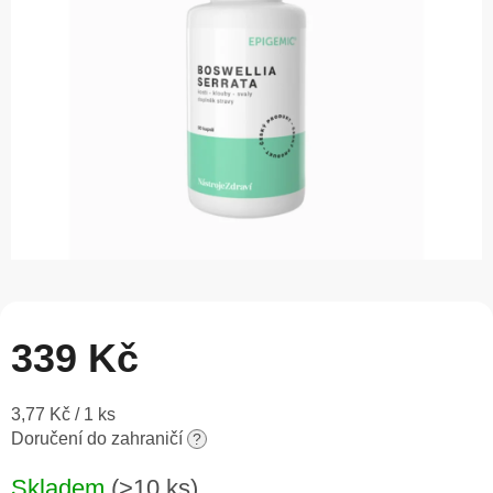
5
hvězdiček.
339 Kč
Měrná
3,77 Kč / 1 ks
cena:
Doručení do zahraničí
?
Skladem
(>10 ks)