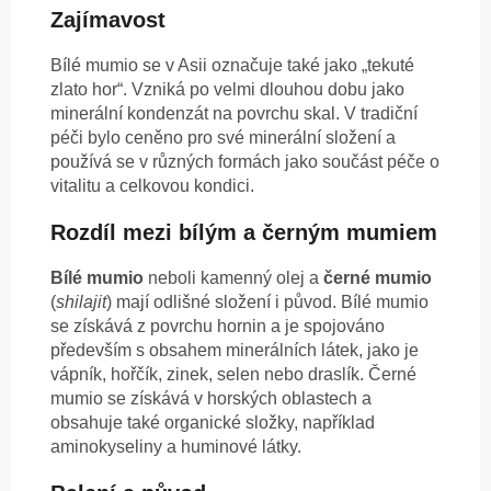
Zajímavost
Bílé mumio se v Asii označuje také jako „tekuté
zlato hor“. Vzniká po velmi dlouhou dobu jako
minerální kondenzát na povrchu skal. V tradiční
péči bylo ceněno pro své minerální složení a
používá se v různých formách jako součást péče o
vitalitu a celkovou kondici.
Rozdíl mezi bílým a černým mumiem
Bílé mumio
neboli kamenný olej a
černé mumio
(
shilajit
) mají odlišné složení i původ. Bílé mumio
se získává z povrchu hornin a je spojováno
především s obsahem minerálních látek, jako je
vápník, hořčík, zinek, selen nebo draslík. Černé
mumio se získává v horských oblastech a
obsahuje také organické složky, například
aminokyseliny a huminové látky.