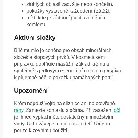
ztuhlých oblastí zad, šíje nebo končetin,
pokožky vystavené každodenní zátěži,
míst, kde je žádoucí pocit uvolnění a
komfortu.
Aktivní složky
Bílé mumio je ceněno pro obsah minerálních
složek a stopových prvků. V kosmetickém
přípravku doplňuje masážní základ krému a
společně s jedlovým esenciálním olejem přispívá
k příjemné péči o pokožku namáhaných partií.
Upozornění
Krém nepoužívejte na sliznice ani na otevřené
rány
. Zamezte kontaktu s očima. Při zasažení
očí
je ihned vypláchněte dostatečným množstvím
vody. Uchovávejte mimo dosah dětí. Určeno
pouze k zevnímu použití.