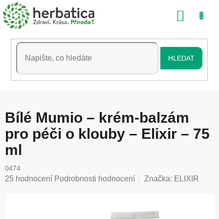
Přejít
NÁKU
na
obsah
KOŠÍK
HLEDAT
Bílé Mumio – krém-balzám
pro péči o klouby – Elixir – 75
ml
0474
Průměrné
25 hodnocení
Podrobnosti hodnocení
Značka:
ELIXIR
hodnocení
produktu
je