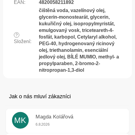
EAN
:
4820058211892
čištěná voda, vazelínový olej,
glycerin-monostearát, glycerin,
kukuřičný olej, isopropylmyristát,
emulgovaný vosk, triceteareth-4-
?
fosfát, karbopol, Cetylaryl alkohol,
Složení
:
PEG-40, hydrogenovaný ricinový
olej, triethanolamin, esenciální
jedlový olej, BÍLÉ MUMIO, methyl- a
propylparaben, 2-bromo-2-
nitropropan-1,3-diol
Magda Kolářová
MK
Hodnocení obchodu je 5 z 5 hvězdiček.
6.8.2026