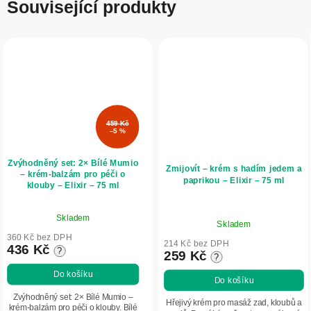
Související produkty
459 Kč
–5 %
Zvýhodněný set: 2× Bílé Mumio
Zmijovít – krém s hadím jedem a
– krém-balzám pro péči o
paprikou – Elixir – 75 ml
klouby – Elixir – 75 ml
Průměrné
Průměrné
Skladem
hodnocení
Skladem
hodnocení
produktu
360 Kč bez DPH
produktu
214 Kč bez DPH
436 Kč
?
je
259 Kč
?
je
5,0
5,0
Do košíku
Do košíku
z
z
5
Zvýhodněný set: 2× Bílé Mumio –
5
Hřejivý krém pro masáž zad, kloubů a
krém-balzám pro péči o klouby. Bílé
hvězdiček.