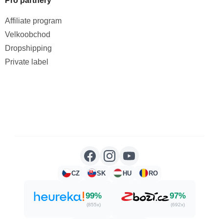
Pro partnery
Affiliate program
Velkoobchod
Dropshipping
Private label
CZ
SK
HU
RO
99%
97%
(855x)
(692x)