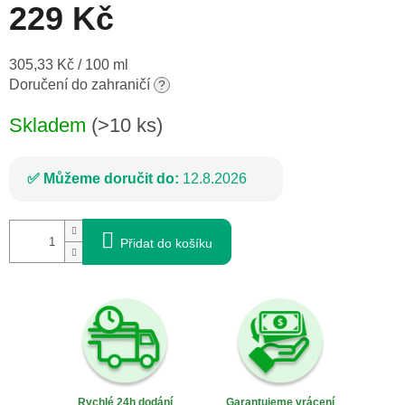
229 Kč
Měrná
305,33 Kč / 100 ml
cena:
Doručení do zahraničí
?
Skladem
(>10 ks)
Můžeme doručit do:
12.8.2026
Přidat do košíku
Rychlé 24h dodání
Garantujeme vrácení