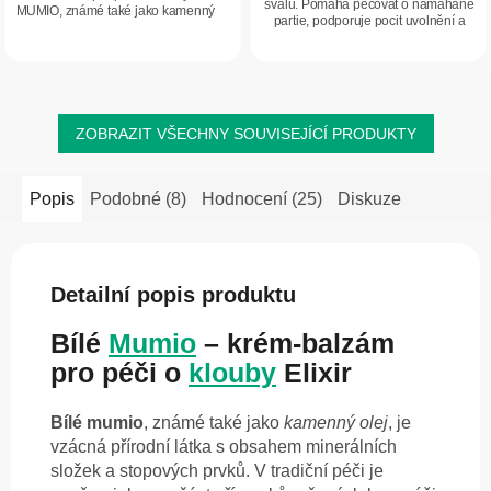
svalů. Pomáhá pečovat o namáhané
hvězdiček.
MUMIO, známé také jako kamenný
partie, podporuje pocit uvolnění a
olej, je vzácná přírodní minerální
komfort pokožky.
látka. Krém-balzám je vhodný k
masáži...
ZOBRAZIT VŠECHNY SOUVISEJÍCÍ PRODUKTY
Popis
Podobné (8)
Hodnocení (25)
Diskuze
Detailní popis produktu
Bílé
Mumio
– krém-balzám
pro péči o
klouby
Elixir
Bílé mumio
, známé také jako
kamenný olej
, je
vzácná přírodní látka s obsahem minerálních
složek a stopových prvků. V tradiční péči je