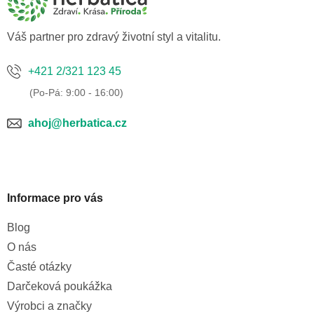
t
í
Váš partner pro zdravý životní styl a vitalitu.
+421 2/321 123 45
ahoj@herbatica.cz
Informace pro vás
Blog
O nás
Časté otázky
Darčeková poukážka
Výrobci a značky