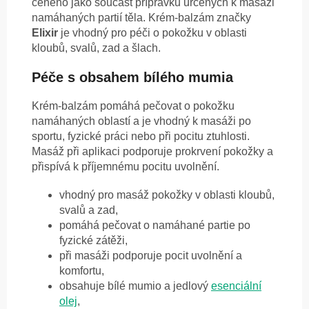
ceněno jako součást přípravků určených k masáži
namáhaných partií těla. Krém-balzám značky
Elixir
je vhodný pro péči o pokožku v oblasti
kloubů, svalů, zad a šlach.
Péče s obsahem bílého mumia
Krém-balzám pomáhá pečovat o pokožku
namáhaných oblastí a je vhodný k masáži po
sportu, fyzické práci nebo při pocitu ztuhlosti.
Masáž při aplikaci podporuje prokrvení pokožky a
přispívá k příjemnému pocitu uvolnění.
vhodný pro masáž pokožky v oblasti kloubů,
svalů a zad,
pomáhá pečovat o namáhané partie po
fyzické zátěži,
při masáži podporuje pocit uvolnění a
komfortu,
obsahuje bílé mumio a jedlový
esenciální
olej
,