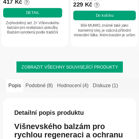
417 Kč
?
je
229 Kč
?
je
4,8
5,0
DETAIL
Do košíku
z
z
5
Zvýhodněný set: 2× Višnevského
5
Bílé MUMIO, známé také jako
balzám pro revitalizaci pokožky.
hvězdiček.
kamenný olej, je vzácná přírodní
hvězdiček.
Balzám vyrobený podle tradiční
minerální látka. Krém-balzám je určen
receptury profesora medicíny A. V.
k masáži a každodenní péči o pokožku
Višnevského s obsahem ricinového
v oblasti kloubů, svalů a zad, zejména
oleje a...
po...
ZOBRAZIT VŠECHNY SOUVISEJÍCÍ PRODUKTY
Popis
Podobné (8)
Hodnocení (4)
Diskuze (1)
Detailní popis produktu
Višnevského balzám pro
rychlou regeneraci a ochranu