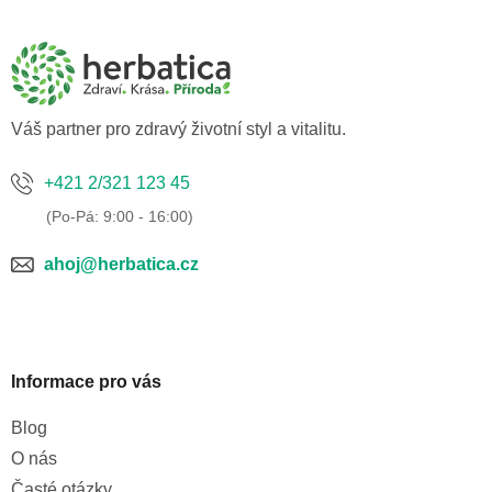
á
p
a
t
í
Váš partner pro zdravý životní styl a vitalitu.
+421 2/321 123 45
ahoj@herbatica.cz
Informace pro vás
Blog
O nás
Časté otázky