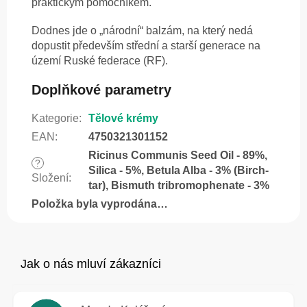
praktickým pomocníkem.
Dodnes jde o „národní“ balzám, na který nedá
dopustit především střední a starší generace na
území Ruské federace (RF).
Doplňkové parametry
Kategorie
:
Tělové krémy
EAN
:
4750321301152
Ricinus Communis Seed Oil - 89%,
?
Silica - 5%, Betula Alba - 3% (Birch-
Složení
:
tar), Bismuth tribromophenate - 3%
Položka byla vyprodána…