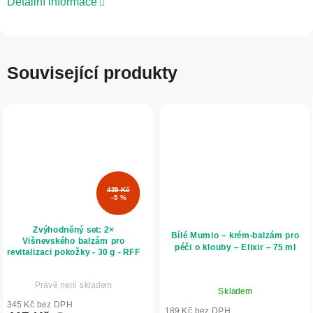
Detailní informace
Související produkty
439 Kč
–5 %
Zvýhodněný set: 2×
Bílé Mumio – krém-balzám pro
Višnevského balzám pro
péči o klouby – Elixir – 75 ml
revitalizaci pokožky - 30 g - RFF
Průměrné
Průměrné
Právě není skladem
hodnocení
Skladem
hodnocení
produktu
345 Kč bez DPH
produktu
189 Kč bez DPH