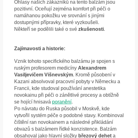
Ohlasy našich zákazníků na tento balzám jsou
pozitivní. Oceňují zejména komfort při péči o
namáhanou pokožku ve srovnání s jinými
dostupnými přípravky, které vyzkoušeli.
Někteří se podělili také o své
zkušenosti
.
Zajímavosti a historie:
Vznik tohoto specifického balzámu je spojen s
ruským profesorem medicíny
Alexandrem
Vasiljevičem Višnevským
. Kromě působení v
Kazani absolvoval pracovní pobyty v Německu a
Francii, kde studoval používání anestetika
novokainu při péči o zánětlivé procesy a obtížně
se hojící hnisavá
poranění
.
Po návratu do Ruska působil v Moskvě, kde
vytvořil systém péče o podobné stavy. Kombinoval
čištění ran novokainem a následné přikládání
obvazů s balzámem řídké konzistence. Balzám
obsahoval jako hlavní složky
březový dehet
a