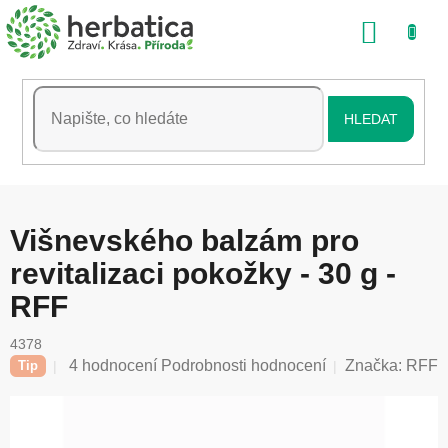
Přejít
NÁKU
na
obsah
KOŠÍK
HLEDAT
Višnevského balzám pro
revitalizaci pokožky - 30 g -
RFF
4378
Průměrné
4 hodnocení
Podrobnosti hodnocení
Značka:
RFF
Tip
hodnocení
produktu
je