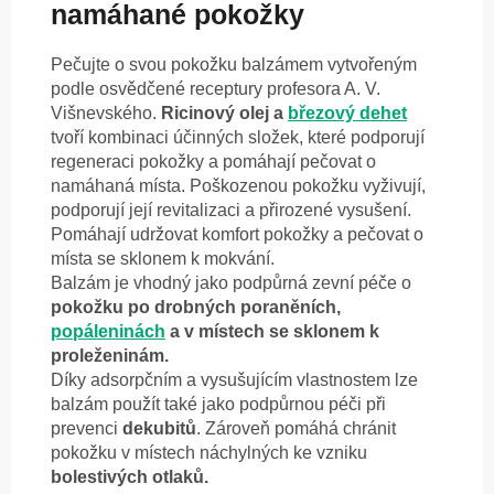
namáhané pokožky
Pečujte o svou pokožku balzámem vytvořeným
podle osvědčené receptury profesora A. V.
Višnevského.
Ricinový olej a
březový dehet
tvoří kombinaci účinných složek, které podporují
regeneraci pokožky a pomáhají pečovat o
namáhaná místa. Poškozenou pokožku vyživují,
podporují její revitalizaci a přirozené vysušení.
Pomáhají udržovat komfort pokožky a pečovat o
místa se sklonem k mokvání.
Balzám je vhodný jako podpůrná zevní péče o
pokožku po drobných poraněních,
popáleninách
a v místech se sklonem k
proleženinám.
Díky adsorpčním a vysušujícím vlastnostem lze
balzám použít také jako podpůrnou péči při
prevenci
dekubitů
. Zároveň pomáhá chránit
pokožku v místech náchylných ke vzniku
bolestivých otlaků.