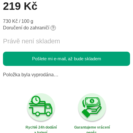
219 Kč
Měrná
730 Kč / 100 g
cena:
Doručení do zahraničí
?
Právě není skladem
Pošlete mi e-mail, až bude skladem
Položka byla vyprodána…
Rychlé 24h dodání
Garantujeme vrácení
a balení.
peněz.