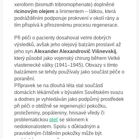
xeroform (bismuth tribromophenate) doplněné
ricinovým olejem
a linimentem – látkou, která
podrážděním podporuje prokrvení v okolí rány a
tím přispívá k přirozenému procesu regenerace.
Při péči o pacienty dosahoval velmi dobrých
výsledků, avšak jeho olejový balzám proslavil až
jeho syn
Alexander Alexandrovič Višnevskij
,
který působil jako vojenský chirurg během Velké
vlastenecké války (1941–1945). Obvazy s tímto
balzámem se tehdy používaly jako součást péče o
poranění.
Přípravek se na dlouhá léta stal součástí
domácích lékárniček v bývalém Sovětském svazu
a dodnes je vyhledáván jako podpůrný prostředek
při péči o obtížně se regenerující pokožku,
proleženiny, popáleniny, hnisavé vředy či
problematickou
pleť
se sklonem k
nedokonalostem. Spolu s důkladným a
pravidelným čištěním pokožky může být