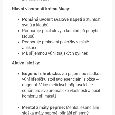
Hlavní vlastnosti krému Muay:
Pomáhá uvolnit svalové napětí
a ztuhlost
svalů a kloubů
Podporuje pocit úlevy a komfort při pohybu
kloubů
Podporuje prokrvení pokožky v místě
aplikace
Má příjemnou vůni thajských bylinek
Aktivní složky:
Eugenol z hřebíčku:
Za příjemnou sladkou
vůní hřebíčku stojí tato esenciální složka –
eugenol. V kosmetických přípravcích je
ceněn pro své aromatické vlastnosti a pocit
komfortu při masáži.
Mentol z máty peprné:
Mentol, esenciální
složka máty peprné, přináší příjemný