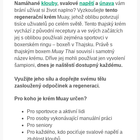
Namáhané
klouby
, svalové
napětí
a
únava
vám
brání užívat si život naplno? Vyzkoušejte
tento
regenerační krém
Muay, jehož oblibu potvrzují
tisíce uživatelů po celém světě. Tento thajský krém
vychází z původní receptury a ve svých začátcích
jej s oblibou používali zejména sportovci v
boxerském ringu – boxeři v Thajsku. Právě s
thajským boxem
Muay Thai
souvisí i samotný
název krému. Dříve jej mohli používat jen vyvolení
šampioni,
dnes je naštěstí dostupný každému.
Využijte jeho sílu a dopřejte svému tělu
zasloužený odpočinek a regeneraci.
Pro koho je krém Muay určen?
Pro sportovce a aktivní lidi
Pro osoby vykonávající manuální práci
Pro seniory
Pro každého, kdo pociťuje svalové napětí a
ztuhlost kloubů