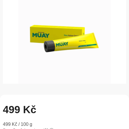
0,0
z
5
hvězdiček.
499 Kč
Měrná
499 Kč / 100 g