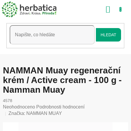
Přejít
NÁKU
na
obsah
KOŠÍK
HLEDAT
NAMMAN Muay regenerační
krém / Active cream - 100 g -
Namman Muay
4578
Průměrné
Neohodnoceno
Podrobnosti hodnocení
hodnocení
Značka:
NAMMAN MUAY
produktu
je