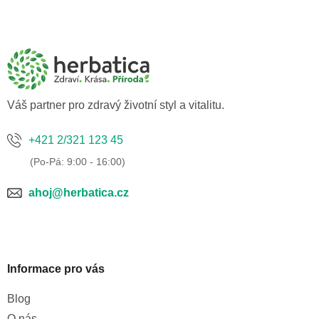
Z
á
p
a
t
í
Váš partner pro zdravý životní styl a vitalitu.
+421 2/321 123 45
ahoj@herbatica.cz
Informace pro vás
Blog
O nás