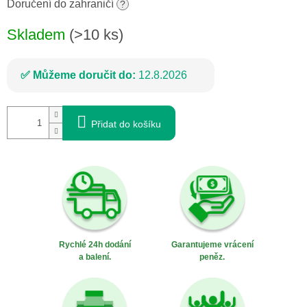
cena:
Doručení do zahraničí
?
Skladem
(>10 ks)
Můžeme doručit do:
12.8.2026
Přidat do košíku
Rychlé 24h dodání
Garantujeme vrácení
a balení.
peněz.