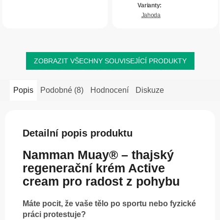
pomáhá pečovat o kvalitu vlasů, nehtů
zad, zejména po...
a...
Jahoda
ZOBRAZIT VŠECHNY SOUVISEJÍCÍ PRODUKTY
Popis
Podobné (8)
Hodnocení
Diskuze
Detailní popis produktu
Namman Muay® – thajský
regenerační krém Active
cream pro radost z pohybu
Máte pocit, že vaše tělo po sportu nebo fyzické
práci protestuje?