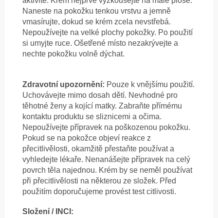
aktivitě. Krém nejprve vyzkoušejte na malé ploše.
Naneste na pokožku tenkou vrstvu a jemně
vmasírujte, dokud se krém zcela nevstřebá.
Nepoužívejte na velké plochy pokožky. Po použití
si umyjte ruce. Ošetřené místo nezakrývejte a
nechte pokožku volně dýchat.
Zdravotní upozornění:
Pouze k vnějšímu použití.
Uchovávejte mimo dosah dětí. Nevhodné pro
těhotné ženy a kojící matky. Zabraňte přímému
kontaktu produktu se sliznicemi a očima.
Nepoužívejte přípravek na poškozenou pokožku.
Pokud se na pokožce objeví reakce z
přecitlivělosti, okamžitě přestaňte používat a
vyhledejte lékaře. Nenanášejte přípravek na celý
povrch těla najednou. Krém by se neměl používat
při přecitlivělosti na některou ze složek. Před
použitím doporučujeme provést test citlivosti.
Složení / INCI: