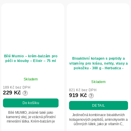
Bílé Mumio – krém-balzám pro
Bioaktivní kolagen s peptidy a
péči o klouby – Elixir – 75 ml
vitamíny pro krásu, nehty, vlasy a
pokožku - 300 g - Herbatica -
Jahoda
Průměrné
Průměrné
Skladem
hodnocení
Skladem
hodnocení
produktu
189 Kč bez DPH
produktu
821 Kč bez DPH
229 Kč
?
je
919 Kč
?
je
5,0
5,0
Do košíku
DETAIL
z
z
5
Bílé MUMIO, známé také jako
5
Jedinečná kombinace bioaktivních
kamenný olej, je vzácná přírodní
hvězdiček.
kolagenových peptidů, aminokyselin a
hvězdiček.
minerální látka. Krém-balzám je
účinných látek, jako je vitamín C,
určen k masáži a každodenní péči o
kyselina hyaluronová či zinek,
pokožku v oblasti kloubů, svalů a