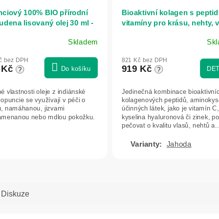
ciový 100% BIO přírodní
Bioaktivní kolagen s peptid
udena lisovaný olej 30 ml -
vitamíny pro krásu, nehty, 
atica
a pokožku - 300 g - Herbatic
Skladem
Sk
Jahoda
ěrné
Průměrné
ocení
hodnocení
č bez DPH
821 Kč bez DPH
uktu
produktu
 Kč
919 Kč
Do košíku
DET
?
?
je
5,0
é vlastnosti oleje z indiánské
Jedinečná kombinace bioaktivní
z
 opuncie se využívají v péči o
kolagenových peptidů, aminokyse
5
u, namáhanou, jizvami
účinných látek, jako je vitamín C,
iček.
hvězdiček.
amenanou nebo mdlou pokožku.
kyselina hyaluronová či zinek, 
pečovat o kvalitu vlasů, nehtů a..
Jahoda
Diskuze