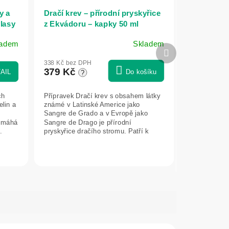
y a
Dračí krev – přírodní pryskyřice
vlasy
z Ekvádoru – kapky 50 ml
a -
ladem
Skladem
Průměrné
Další
hodnocení
produkt
338 Kč bez DPH
produktu
379 Kč
AIL
Do košíku
?
je
5,0
ch
Přípravek Dračí krev s obsahem látky
z
lin a
známé v Latinské Americe jako
5
Sangre de Grado a v Evropě jako
hvězdiček.
pomáhá
Sangre de Drago je přírodní
.
pryskyřice dračího stromu. Patří k
tradičně...