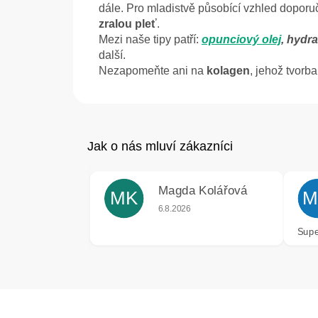
dále. Pro mladistvě působící vzhled dopor
zralou pleť
.
Mezi naše tipy patří:
opunciový olej
, hydr
další.
Nezapomeňte ani na
kolagen
, jehož tvorb
Magda Kolářová
MK
M
Hodnocení obchodu je 5 z 5 hvězdiče
6.8.2026
Supe
Z
á