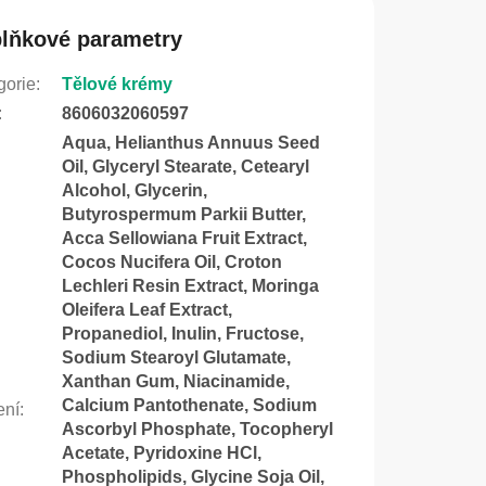
lňkové parametry
gorie
:
Tělové krémy
:
8606032060597
Aqua, Helianthus Annuus Seed
Oil, Glyceryl Stearate, Cetearyl
Alcohol, Glycerin,
Butyrospermum Parkii Butter,
Acca Sellowiana Fruit Extract,
Cocos Nucifera Oil, Croton
Lechleri Resin Extract, Moringa
Oleifera Leaf Extract,
Propanediol, Inulin, Fructose,
Sodium Stearoyl Glutamate,
Xanthan Gum, Niacinamide,
Calcium Pantothenate, Sodium
ení
:
Ascorbyl Phosphate, Tocopheryl
Acetate, Pyridoxine HCl,
Phospholipids, Glycine Soja Oil,