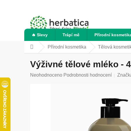
Přejít
na
obsah
🔥 Slevy
Trápí mě
Přírodní kosmetik
Přírodní kosmetika
Tělová kosmeti
Domů
Výživné tělové mléko - 4
Průměrné
Neohodnoceno
Podrobnosti hodnocení
Značk
hodnocení
produktu
je
0,0
z
5
hvězdiček.