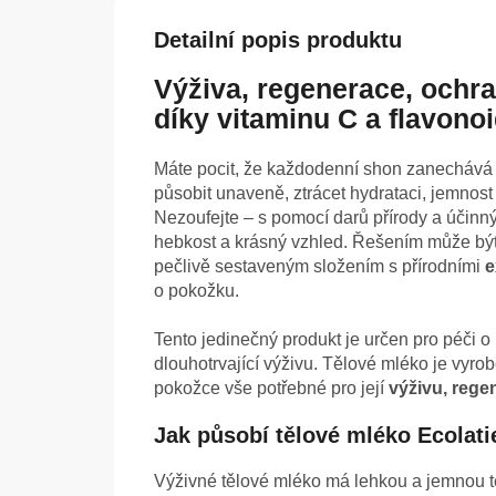
Detailní popis produktu
Výživa, regenerace, ochr
díky vitaminu C a flavon
Máte pocit, že každodenní shon zanechává 
působit unaveně, ztrácet hydrataci, jemnost a
Nezoufejte – s pomocí darů přírody a účinn
hebkost a krásný vzhled. Řešením může být
pečlivě sestaveným složením s přírodními
e
o pokožku.
Tento jedinečný produkt je určen pro péči o 
dlouhotrvající výživu. Tělové mléko je vyro
pokožce vše potřebné pro její
výživu, rege
Jak působí tělové mléko Ecolati
Výživné tělové mléko má lehkou a jemnou te