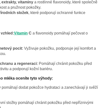
, extrakty, vitaminy
a rostlinné flavonoidy, které společně
kost a pružnost pokožky.
írodních složek
, které podporují ochranné funkce
 vzhled:
Vitamin
C
a flavonoidy pomáhají pečovat o
etový pocit:
Vyživuje pokožku, podporuje její komfort a
kou.
ochranu a regeneraci:
Pomáhají chránit pokožku před
tivitu a podporují kožní bariéru.
ho mléka oceníte tyto výhody:
y pomáhají dodat pokožce hydrataci a zanechávají ji svěží
ivní složky pomáhají chránit pokožku před nepříznivými
t.