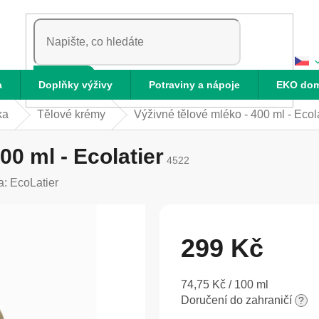
HLEDAT
a
Doplňky výživy
Potraviny a nápoje
EKO do
ka
Tělové krémy
Výživné tělové mléko - 400 ml - Ecola
00 ml - Ecolatier
4522
a:
EcoLatier
299 Kč
Měrná
74,75 Kč / 100 ml
cena:
Doručení do zahraničí
?