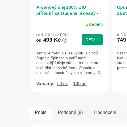
Arganový olej 100% BIO
Opun
přírodní, za studena lisovaný -
za st
Herbatica - 50 ml
Herb
Skladem
Průměrné
Prům
hodnocení
hodn
od 412 Kč bez DPH
619 K
produktu
prod
499 Kč
749
DETAIL
od
?
je
je
5,0
5,0
Tento přírodní olej se vyrábí z plodů
Vzácn
z
z
Argania Spinosa a patří mezi
fíky –
5
5
nejcennější oleje vůbec, proto se mu
zralo
hvězdiček.
hvězd
také říká marocké zlato. Obsahuje
pozn
esenciální mastné kyseliny (omega 3
a...
50 ml
100 ml
Popis
Podobné (8)
Hodnocení