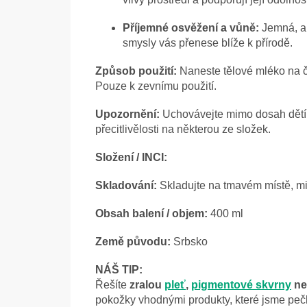
Příjemné osvěžení a vůně:
Jemná, al
smysly vás přenese blíže k přírodě.
Způsob použití:
Naneste tělové mléko na č
Pouze k zevnímu použití.
Upozornění:
Uchovávejte mimo dosah dětí.
přecitlivělosti na některou ze složek.
Složení / INCI:
Skladování:
Skladujte na tmavém místě, mim
Obsah balení / objem:
400 ml
Země původu:
Srbsko
NÁŠ TIP:
Řešíte
zralou
pleť
,
pigmentové skvrny
ne
pokožky vhodnými produkty, které jsme pečl