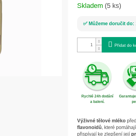
Skladem
(5 ks)
Můžeme doručit do:
Přidat do k
Rychlé 24h dodání
Garantuj
a balení.
pe
Výživné tělové mléko
před
flavonoidů
, které pomáha
přispívají ke zlepšení její
pr