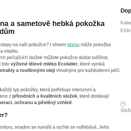
Dop
ana a sametově hebká pokožka
Kate
oidům
EAN
stopy na vaší pokožce? I vlivem
stresu
může pokožka
 vitalitu.
ých pečujících složek můžete pokožce dodat svěžest,
 toto
výživné tělové mléko Ecolatier
, které vyniká
xtrakty a rostlinnými oleji
vhodnými pro každodenní péči
každý typ pokožky, která potřebuje intenzivní a
beno z
přírodních a kvalitních složek
, které dodávají
neraci, ochranu a pěstěný vzhled
.
?
Slož
er?
xturu, snadno se nanáší a rychle se vstřebává. Jeho