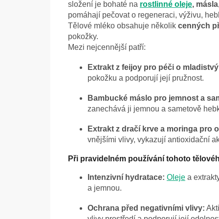
složení je bohaté na
rostlinné oleje
, másla
pomáhají pečovat o regeneraci, výživu, heb
Tělové mléko obsahuje několik
cenných př
pokožky.
Mezi nejcennější patří:
Extrakt z feijoy pro péči o mladistvý
pokožku a podporují její pružnost.
Bambucké máslo pro jemnost a sam
zanechává ji jemnou a sametově heb
Extrakt z dračí krve a moringa pro 
vnějšími vlivy, vykazují antioxidační ak
Při pravidelném používání tohoto tělové
Intenzivní hydratace:
Oleje
a extrakt
a jemnou.
Ochrana před negativními vlivy:
Akt
vlivy prostředí a podporují její odolnos