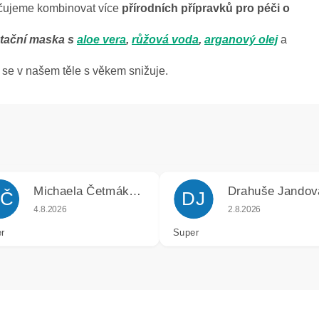
učujeme kombinovat více
přírodních přípravků pro péči o
atační maska s
aloe vera
,
růžová voda
,
arganový olej
a
a se v našem těle s věkem snižuje.
Michaela Četmáková
Drahuše Jandov
Č
DJ
k.
Hodnocení obchodu je 5 z 5 hvězdiček.
Hodnocení obchodu j
4.8.2026
2.8.2026
r
Super