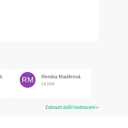
á
Renáta Maděrová
RM
e 5 z 5 hvězdiček.
Hodnocení obchodu je 5 z 5 hvězdiček.
2.8.2026
Zobrazit další hodnocení