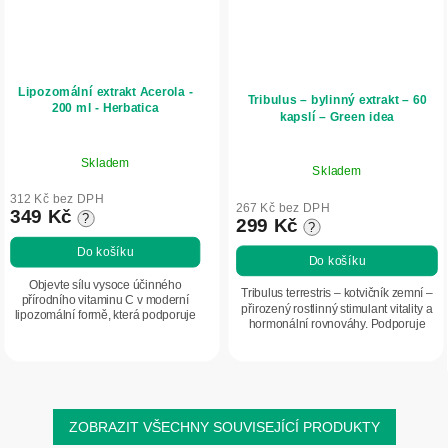
Lipozomální extrakt Acerola -
Tribulus – bylinný extrakt – 60
200 ml - Herbatica
kapslí – Green idea
Skladem
Skladem
312 Kč bez DPH
267 Kč bez DPH
349 Kč
?
299 Kč
?
Do košíku
Do košíku
Objevte sílu vysoce účinného
Tribulus terrestris – kotvičník zemní –
přírodního vitaminu C v moderní
přirozený rostlinný stimulant vitality a
lipozomální formě, která podporuje
hormonální rovnováhy. Podporuje
jeho vstřebatelnost a využití v
tvorbu testosteronu, pomáhá zvyšovat
organismu. Lipozomální Acerola
energii, podporuje svalový...
spojuje kvalitní...
ZOBRAZIT VŠECHNY SOUVISEJÍCÍ PRODUKTY