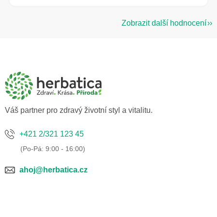
Zobrazit další hodnocení
Z
á
p
a
t
í
Váš partner pro zdravý životní styl a vitalitu.
+421 2/321 123 45
ahoj@herbatica.cz