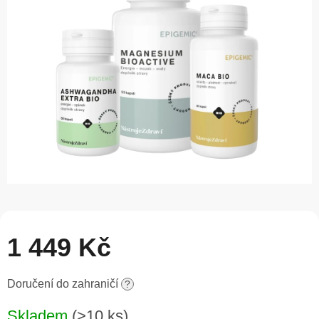
5
hvězdiček.
1 449 Kč
Měrná
Doručení do zahraničí
?
cena:
Skladem
(>10 ks)