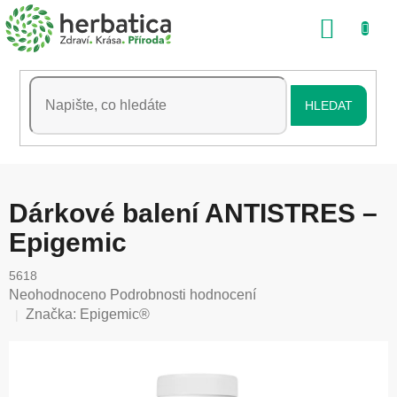
Přejít
NÁKU
na
obsah
KOŠÍK
HLEDAT
Dárkové balení ANTISTRES –
Epigemic
5618
Průměrné
Neohodnoceno
Podrobnosti hodnocení
hodnocení
Značka:
Epigemic®
produktu
je
0,0
z