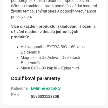
podporuje sexualitu i plodnost. Společně tvoří
účinnou kombinaci, která pomáhá zvládat moderní
životní tempo, zmírnit stres a podpořit vyrovnanost
po celý den.
Více o každém produktu, skladování, složení a
užívání najdete v detailu jednotlivých
produktů:
Ashwagandha EXTRA BIO – 60 kapslí –
Epigemic®
Magnesium BioActive – 120 kapslí –
Epigemic®
Maca BIO – 90 kapslí – Epigemic®
Doplňkové parametry
Kategorie
:
Bylinné extrakty
EAN
:
8586021133306