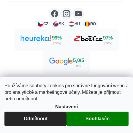
CZ
SK
HU
RO
99%
97%
(855x)
(692x)
5,0/5
(5x)
Používáme soubory cookies pro správné fungování webu a
pro analytické a marketingové účely. Můžete je přijmout
Vytvořil Shoptet
nebo odmítnout.
Nastavení
Copyright 2026
Zdraví. Krása. Příroda.
. Všechna práva
vyhrazena.
Upravit nastavení cookies
Odmítnout
Souhlasím