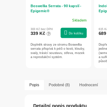
Boswellia Serrata - 90 kapslí -
Indol
Epigemic®
Epig
Skladem
Průměrné
hodnocení
303 Kč bez DPH
615 K
produktu
339 Kč
689
Do košíku
?
je
5,0
Doplněk stravy ze stromu Boswellia
Dopře
z
serrata přispívá k péči o kosti, klouby,
jedin
5
svaly, trávicí soustavu, střeva, mozek
(seme
hvězdiček.
a reprodukční systém.
a sulf
působ
Popis
Podobné (8)
Hodnocení
Detailní popis produktu