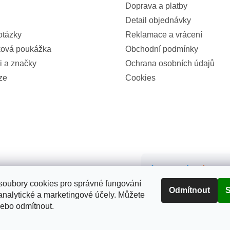
Doprava a platby
Detail objednávky
otázky
Reklamace a vrácení
ová poukážka
Obchodní podmínky
i a značky
Ochrana osobních údajů
ze
Cookies
99%
(855x)
oubory cookies pro správné fungování
Odmítnout
S
analytické a marketingové účely. Můžete
nebo odmítnout.
a práva vyhrazena.
Upravit nastavení cookies