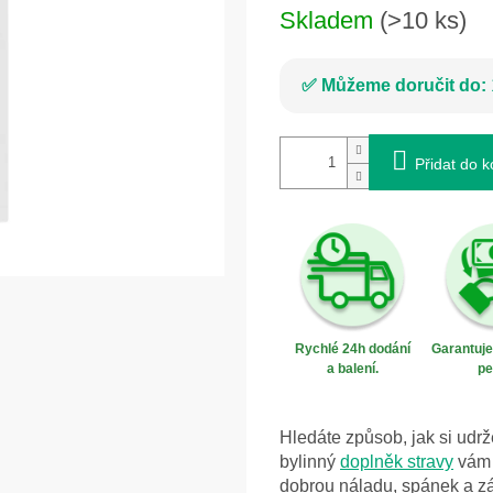
Skladem
(>10 ks)
Můžeme doručit do:
Přidat do k
Rychlé 24h dodání
Garantuj
a balení.
pe
Hledáte způsob, jak si ud
bylinný
doplněk stravy
vám p
dobrou náladu, spánek a z