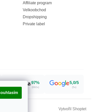
Affiliate program
Velkoobchod
Dropshipping
Private label
97%
5,0/5
(692x)
(5x)
ouhlasím
Vytvořil Shoptet