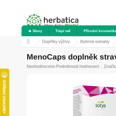
Přejít
na
obsah
🔥 Slevy
Trápí mě
Přírodní kosmetik
Doplňky výživy
Bylinné extrakty
Domů
MenoCaps doplněk stravy
Průměrné
Neohodnoceno
Podrobnosti hodnocení
Značk
hodnocení
produktu
je
0,0
z
5
hvězdiček.