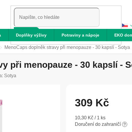
HLEDAT
a
Doplňky výživy
Potraviny a nápoje
EKO do
MenoCaps doplněk stravy při menopauze - 30 kapslí - Sotya
 při menopauze - 30 kapslí - S
a:
Sotya
309 Kč
Měrná
10,30 Kč / 1 ks
cena:
Doručení do zahraničí
?