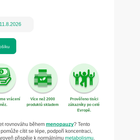
11.8.2026
ošíku
eme vrácení
Více než 2000
Prověřeno tisíci
něz.
produktů skladem
zákazníky po celé
Evropě.
ržet rovnováhu během
menopauzy
? Tento
omůže cítit se lépe, podpoří koncentraci,
ároveň přispěje k normálnímu
metabolismu
.