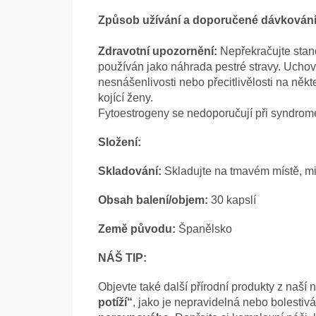
Způsob užívání a doporučené dávkování
Zdravotní upozornění:
Nepřekračujte sta
používán jako náhrada pestré stravy. Uchov
nesnášenlivosti nebo přecitlivělosti na někt
kojící ženy.
Fytoestrogeny se nedoporučují při syndrome
Složení:
Skladování:
Skladujte na tmavém místě, mim
Obsah balení/objem:
30 kapslí
Země původu:
Španělsko
NÁŠ TIP:
Objevte také další přírodní produkty z naší
potíží“
, jako je nepravidelná nebo bolestiv