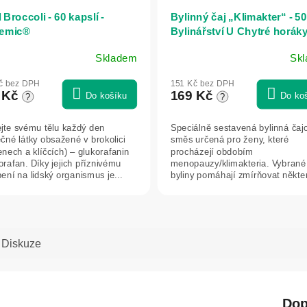
 Broccoli - 60 kapslí -
Bylinný čaj „Klimakter“ - 50
emic®
Bylinářství U Chytré horák
Skladem
Sk
č bez DPH
151 Kč bez DPH
 Kč
169 Kč
Do košíku
Do ko
?
?
jte svému tělu každý den
Speciálně sestavená bylinná čaj
ečné látky obsažené v brokolici
směs určená pro ženy, které
nech a klíčcích) – glukorafanin
procházejí obdobím
orafan. Díky jejich příznivému
menopauzy/klimakteria. Vybrané
ení na lidský organismus je...
byliny pomáhají zmírňovat někte
nepříjemné projevy menopauzy,.
Diskuze
Dop