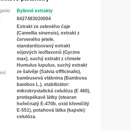
gorie
:
Bylinné extrakty
:
8427483020004
Extrakt ze zeleného čaje
(Camellia sinensis), extrakt z
červeného jetele,
standardizovaný extrakt
sójových isoflavonů (Gycine
max), suchý extrakt z chmele
Humulus lupulus, suchý extrakt
ze šalvěje (Salvia offficinalis),
ení
:
bambusová vláknina (Bambusa
bambos L.), stabilizátor:
mikrokrystalická celulóza (E 460),
protispékavé látky (stearan
hořečnatý E-470b, oxid křemičitý
E-551), potahová látka (kapsle):
celulóza.