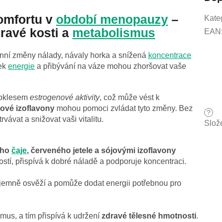
omfortu v
období menopauzy
–
Kate
dravé kosti a
metabolismus
EAN
ní změny nálady, návaly horka a snížená
koncentrace
tek
energie
a přibývání na váze mohou zhoršovat vaše
poklesem
estrogenové aktivity
, což může vést k
jové izoflavony
mohou pomoci zvládat tyto změny. Bez
?
ávat a snižovat vaši vitalitu.
Slož
ého
čaje
, červeného jetele a sójovými izoflavony
stí, přispívá k dobré náladě a podporuje koncentraci.
jemně osvěží a pomůže dodat energii potřebnou pro
us, a tím přispívá k udržení
zdravé tělesné hmotnosti
.