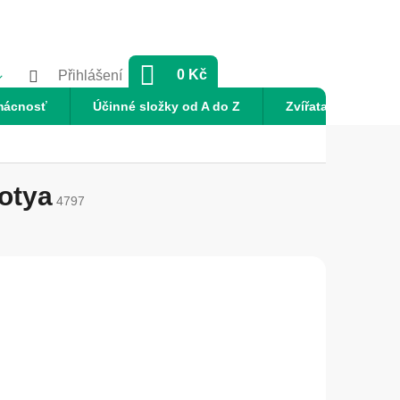
NÁKUPNÍ
0 Kč
Přihlášení
KOŠÍK
mácnosť
Účinné složky od A do Z
Zvířata
Nov
otya
4797