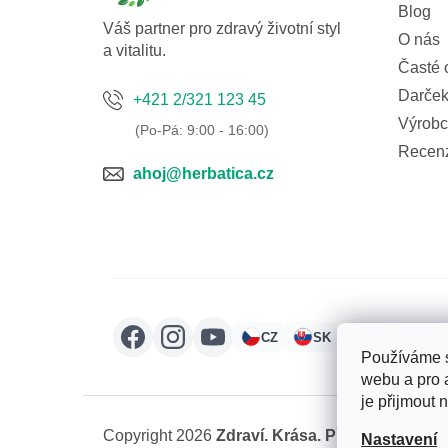
í
Blog
Váš partner pro zdravý životní styl
O nás
a vitalitu.
Časté 
Darček
+421 2/321 123 45
Výrobc
Recen
ahoj@herbatica.cz
CZ
SK
HU
RO
Používáme s
webu a pro 
je přijmout 
Copyright 2026
Zdraví. Krása. Příroda.
. Všechn
Nastavení