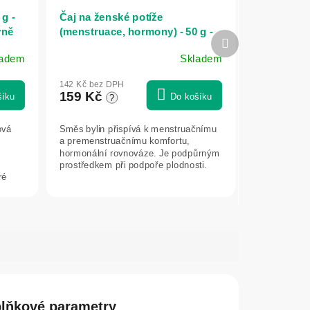
 g -
Čaj na ženské potíže
yně
(menstruace, hormony) - 50 g -
Další
Bylinářství U Chytré horákyně
produkt
ladem
Skladem
142 Kč bez DPH
159 Kč
šíku
Do košíku
?
ová
Směs bylin přispívá k menstruačnímu
a premenstruačnímu komfortu,
hormonální rovnováze. Je podpůrným
prostředkem při podpoře plodnosti.
ré
..
lňkové parametry