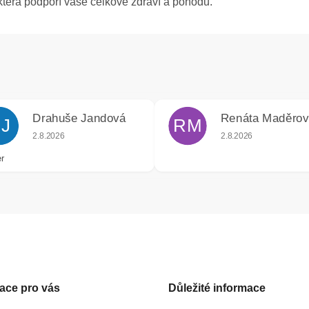
 která podpoří vaše celkové zdraví a pohodu.
Drahuše Jandová
Renáta Maděro
J
RM
k.
Hodnocení obchodu je 5 z 5 hvězdiček.
Hodnocení obchodu j
2.8.2026
2.8.2026
r
ace pro vás
Důležité informace