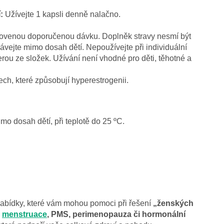
:
Užívejte 1 kapsli denně nalačno.
novenou doporučenou dávku. Doplněk stravy nesmí být
ávejte mimo dosah dětí. Nepoužívejte při individuální
erou ze složek. Užívání není vhodné pro děti, těhotné a
ch, které způsobují hyperestrogenii.
o dosah dětí, při teplotě do 25 ºC.
 nabídky, které vám mohou pomoci při řešení
„ženských
á
menstruace
, PMS, perimenopauza či hormonální