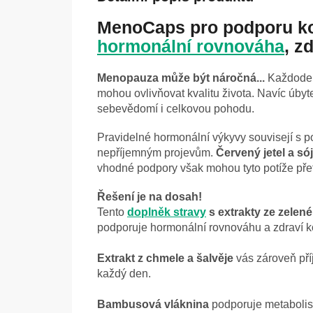
MenoCaps pro podporu k
hormonální rovnováha
, z
Menopauza může být náročná...
Každoden
mohou ovlivňovat kvalitu života. Navíc úby
sebevědomí i celkovou pohodu.
Pravidelné hormonální výkyvy souvisejí s 
nepříjemným projevům.
Červený jetel a só
vhodné podpory však mohou tyto potíže přetrv
Řešení je na dosah!
Tento
doplněk stravy
s extrakty ze zelen
podporuje hormonální rovnováhu a zdraví ko
Extrakt z chmele a šalvěje
vás zároveň pří
každý den.
Bambusová vláknina
podporuje metabolism