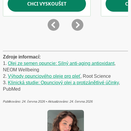
Zdroje informací:
1.
Olej ze semen opuncie: Silný anti-aging antioxidant
,
NEOM Wellbeing
2.
Výhody opunciového oleje pro pleť
, Root Science
3.
Klinická studie: Opunciový olej a protizánětlivé účinky
,
PubMed
Publikováno: 24. června 2026 • Aktualizováno: 24. června 2026