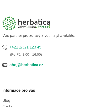
Z
á
p
a
t
í
Váš partner pro zdravý životní styl a vitalitu.
+421 2/321 123 45
ahoj@herbatica.cz
Informace pro vás
Blog