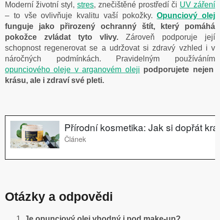
Moderní životní styl,
stres
, znečištěné prostředí či
UV záření
– to vše ovlivňuje kvalitu vaší pokožky.
Opunciový olej
funguje jako přirozený ochranný štít, který pomáhá
pokožce zvládat tyto vlivy.
Zároveň podporuje její
schopnost regenerovat se a udržovat si zdravý vzhled i v
náročných podmínkách. Pravidelným používáním
opunciového oleje v arganovém oleji
podporujete nejen
krásu, ale i zdraví své pleti.
Otázky a odpovědi
Je opunciový olej vhodný i pod make-up?