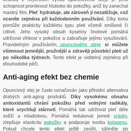
schopnost proniknout hluboko do pokožky, aniž by zanechal
mastný film.
Pleť hydratuje, ale zároveň ji nezatěžuje, což
oceníte zejména při každodenním používání.
Díky tomu
pomůže prakticky každému typu pleti včetně smíšené či
citlivé
. Jeho vysoký obsah kyseliny linolové pomáhá
udržovat vlhkost v pokožce a zabraňuje jejímu vysušování.
Pravidelným používáním
opunciového oleje
si můžete
všimnout jemnější, pružnější a zdravěji působící pleti už
po několika týdnech.
Tento efekt je viditelný zejména při
dlouhodobé péči.
Anti-aging efekt bez chemie
Opunciový olej je často označován jako přírodní alternativa
drahých anti-aging produktů.
Díky vysokému obsahu
antioxidantů chrání pokožku před volnými radikály,
které urychlují stárnutí.
Pomáhá tak udržovat pleť déle
svěží a mladistvou. Pomáhá redukovat jemné
vrásky
,
zlepšuje elasticitu
pokožky
a podporuje tvorbu
kolagenu
.
Pokud chcete tento efekt ještě zesílit, sáhněte po