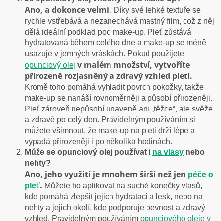
Ano, a dokonce velmi.
Díky své lehké textuře se
rychle vstřebává a nezanechává mastný film, což z něj
dělá ideální podklad pod make-up. Pleť zůstává
hydratovaná během celého dne a make-up se méně
usazuje v jemných vráskách. Pokud použijete
v malém množství, vytvoříte
opunciový olej
přirozeně rozjasněný a zdravý vzhled pleti.
Kromě toho pomáhá vyhladit povrch pokožky, takže
make-up se nanáší rovnoměrněji a působí přirozeněji.
Pleť zároveň nepůsobí unaveně ani „těžce“, ale svěže
a zdravě po celý den. Pravidelným používáním si
můžete všimnout, že make-up na pleti drží lépe a
vypadá přirozeněji i po několika hodinách.
Může se opunciový olej používat i
na vlasy
nebo
nehty?
Ano, jeho využití je mnohem širší než jen
péče o
.
pleť
Můžete ho aplikovat na suché konečky vlasů,
kde pomáhá zlepšit jejich hydrataci a lesk, nebo na
nehty a jejich okolí, kde podporuje pevnost a zdravý
vzhled. Pravidelným používáním
opunciového oleje v