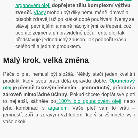
dopřejete tělu komplexní výživu
arganovém oleji
zvenčí.
Vlasy
mohou být díky němu méně lámavé a
působit zdravěji už po krátké době používání. Nehty se
stávají pevnějšími a méně náchylnými ke třepení, což
oceníte zejména při pravidelné péči. Tento olej tak
představuje jednoduchý způsob, jak podpořit krásu
celého těla jedním produktem.
Malý krok, velká změna
Péče o pleť nemusí být složitá. Někdy stačí jeden kvalitní
produkt, který svou práci dělá opravdu dobře.
Opunciový
olej
je přesně takovým řešením – jednoduchý, přírodní a
zároveň mimořádně účinný.
Pokud chcete dopřát své pleti
to nejlepší, sáhněte po
100% bio opunciovém oleji
nebo
jeho kombinaci s
arganem
. Vaše pleť vám to vrátí –
jemností, září a zdravým vzhledem, který si všimnete vy i
vaše okolí.