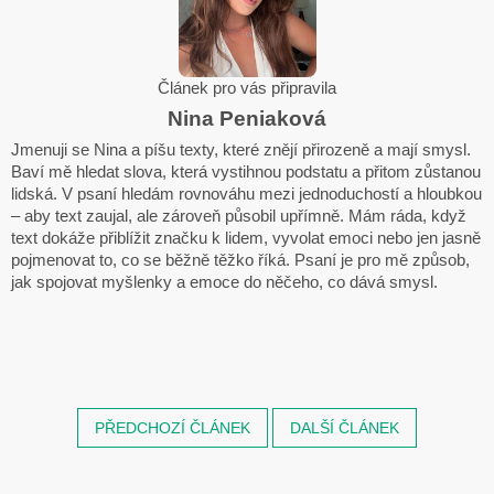
Článek pro vás připravila
Nina Peniaková
Jmenuji se Nina a píšu texty, které znějí přirozeně a mají smysl.
Baví mě hledat slova, která vystihnou podstatu a přitom zůstanou
lidská. V psaní hledám rovnováhu mezi jednoduchostí a hloubkou
– aby text zaujal, ale zároveň působil upřímně. Mám ráda, když
text dokáže přiblížit značku k lidem, vyvolat emoci nebo jen jasně
pojmenovat to, co se běžně těžko říká. Psaní je pro mě způsob,
jak spojovat myšlenky a emoce do něčeho, co dává smysl.
PŘEDCHOZÍ ČLÁNEK
DALŠÍ ČLÁNEK