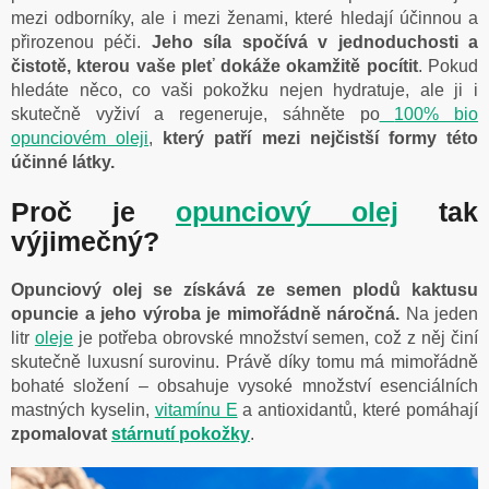
mezi odborníky, ale i mezi ženami, které hledají účinnou a
přirozenou péči.
Jeho síla spočívá v jednoduchosti a
čistotě, kterou vaše pleť dokáže okamžitě pocítit
. Pokud
hledáte něco, co vaši pokožku nejen hydratuje, ale ji i
skutečně vyživí a regeneruje, sáhněte po
100% bio
opunciovém oleji
,
který patří mezi nejčistší formy této
účinné látky.
Proč je
opunciový olej
tak
výjimečný?
Opunciový olej se získává ze semen plodů kaktusu
opuncie a jeho výroba je mimořádně náročná.
Na jeden
litr
oleje
je potřeba obrovské množství semen, což z něj činí
skutečně luxusní surovinu.
Právě díky tomu má mimořádně
bohaté složení – obsahuje vysoké množství esenciálních
mastných kyselin,
vitamínu E
a antioxidantů, které pomáhají
zpomalovat
stárnutí pokožky
.