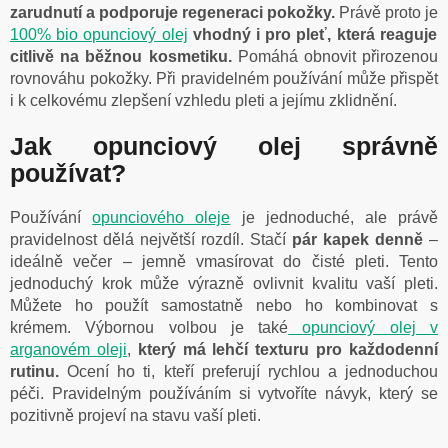
zarudnutí a podporuje regeneraci pokožky.
Právě proto je
100% bio opunciový olej
vhodný i pro pleť, která reaguje
citlivě na běžnou kosmetiku.
Pomáhá obnovit přirozenou
rovnováhu pokožky. Při pravidelném používání může přispět
i k celkovému zlepšení vzhledu pleti a jejímu zklidnění.
Jak opunciový olej správně
používat?
Používání
opunciového oleje
je jednoduché, ale právě
pravidelnost dělá největší rozdíl. Stačí
pár kapek denně
–
ideálně večer – jemně vmasírovat do čisté pleti. Tento
jednoduchý krok může výrazně ovlivnit kvalitu vaší pleti.
Můžete ho použít samostatně nebo ho kombinovat s
krémem. Výbornou volbou je také
opunciový olej v
arganovém oleji
,
který má lehčí texturu pro každodenní
rutinu.
Ocení ho ti, kteří preferují rychlou a jednoduchou
péči.
Pravidelným používáním si vytvoříte návyk, který se
pozitivně projeví na stavu vaší pleti.