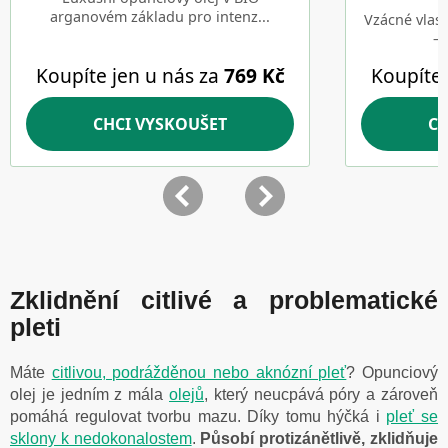
Zklidnění citlivé a problematické
pleti
Máte
citlivou, podrážděnou nebo aknózní pleť
? Opunciový
olej je jedním z mála
olejů
, který neucpává póry a zároveň
pomáhá regulovat tvorbu mazu.
Díky tomu hýčká i
pleť se
sklony k nedokonalostem
.
Působí protizánětlivě, zklidňuje