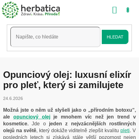
Přejít
NÁKU
na
obsah
KOŠÍK
HLEDAT
Opunciový olej: luxusní elixír
pro pleť, který si zamilujete
24.6.2026
Možná jste o něm už slyšeli jako o „přírodním botoxu“,
ale
opunciový olej
je mnohem víc než jen trend v
kosmetice.
Jde o
jeden z nejvzácnějších rostlinných
olejů na světě
, který dokáže viditelně zlepšit kvalitu
pleti
. V
posledních letech si získává stále větší pozornost nejen