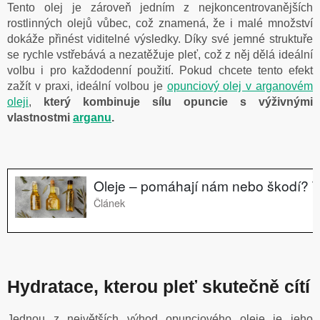
Tento olej je zároveň jedním z nejkoncentrovanějších
rostlinných olejů vůbec, což znamená, že i malé množství
dokáže přinést viditelné výsledky. Díky své jemné struktuře
se rychle vstřebává a nezatěžuje pleť, což z něj dělá ideální
volbu i pro každodenní použití. Pokud chcete tento efekt
zažít v praxi, ideální volbou je
opunciový olej v arganovém
oleji
,
který kombinuje sílu opuncie s výživnými
vlastnostmi
arganu
.
Hydratace, kterou pleť skutečně cítí
Jednou z největších výhod opunciového oleje je jeho