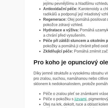
jejímu pevnějšímu a hladšímu vzhledu
Antioxidační péče:
Karotenoidy a ch
radikálů a podporují její mladistvý vzh
Regenerace:
Olej pomáhá posilovat o
pokožce zdravý vzhled.
Hydratace a výživa:
Pomáhá uzamykat
a chrání před vysušením.
Péče při zátěži sluncem a okolním 
pokožky a pomáhá ji chránit před oxi
Zklidňující péče:
Pomáhá zmírnit zač
Pro koho je opunciový ole
Díky jemné struktuře a vysokému obsahu vi
pro zralou, suchou, namáhanou nebo citlivo
sklonem k nedokonalostem, protože pomáhá
Péče o zralou pleť se známkami vrás
Péče o pokožku s
jizvami
, pigmentov
Olej na krk, dekolt, ruce a oblast kol