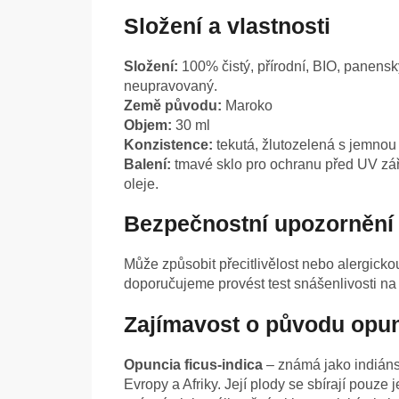
Složení a vlastnosti
Složení:
100% čistý, přírodní, BIO, panensk
neupravovaný.
Země původu:
Maroko
Objem:
30 ml
Konzistence:
tekutá, žlutozelená s jemnou 
Balení:
tmavé sklo pro ochranu před UV zář
oleje.
Bezpečnostní upozornění
Může způsobit přecitlivělost nebo alergicko
doporučujeme provést test snášenlivosti na 
Zajímavost o původu opu
Opuncia ficus-indica
– známá jako indiánsk
Evropy a Afriky. Její plody se sbírají pouze