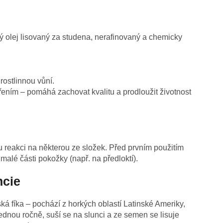
ý olej lisovaný za studena, nerafinovaný a chemicky
rostlinnou vůní.
ením – pomáhá zachovat kvalitu a prodloužit životnost
u reakci na některou ze složek. Před prvním použitím
malé části pokožky (např. na předloktí).
ncie
á fíka – pochází z horkých oblastí Latinské Ameriky,
 jednou ročně, suší se na slunci a ze semen se lisuje