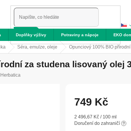
HLEDAT
a
Doplňky výživy
Potraviny a nápoje
EKO do
ika
Séra, emulze, oleje
Opunciový 100% BIO přírodní z
odní za studena lisovaný olej 3
:
Herbatica
749 Kč
Měrná
2 496,67 Kč / 100 ml
cena:
Doručení do zahraničí
?