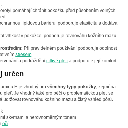
.
lorofyl pomáhají chránit pokožku před působením volných
led.
chrannou lipidovou bariéru, podporuje elasticitu a dodává
 vlhkost v pokožce, podporuje rovnováhu kožního mazu
prostředím:
Při pravidelném používání podporuje odolnost
dativním
stresem
.
ervenání a podráždění
citlivé pleti
a podporuje její komfort.
j určen
taminu E je vhodný pro
všechny typy pokožky
, zejména
u pleť. Je vhodný také pro péči o problematickou pleť se
 udržovat rovnováhu kožního mazu a čistý vzhled pórů.
ek
ými skvrnami a nerovnoměrným tónem
em
očí