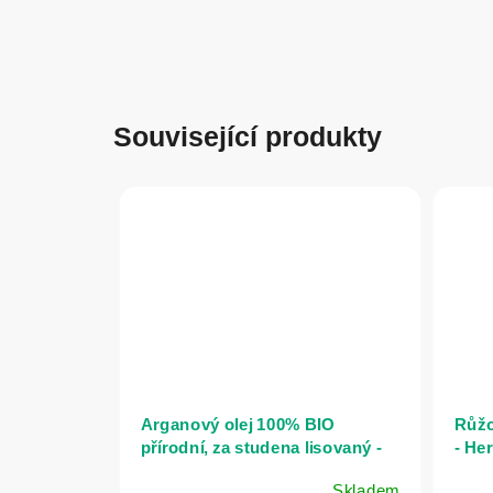
Související produkty
Arganový olej 100% BIO
Růžo
přírodní, za studena lisovaný -
- Her
Herbatica - 50 ml
Skladem