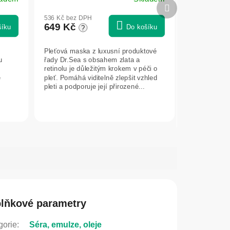
Další
produkt
536 Kč bez DPH
649 Kč
šíku
Do košíku
?
Pleťová maska z luxusní produktové
u
řady Dr.Sea s obsahem zlata a
retinolu je důležitým krokem v péči o
e
pleť. Pomáhá viditelně zlepšit vzhled
pleti a podporuje její přirozené...
lňkové parametry
gorie
:
Séra, emulze, oleje