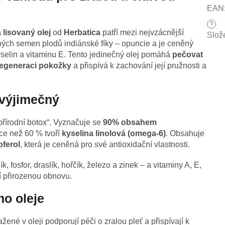
EAN
?
lisovaný olej
od
Herbatica
patří mezi nejvzácnější
Slož
ných semen plodů indiánské fíky – opuncie a je ceněný
selin a vitaminu E. Tento jedinečný olej pomáhá
pečovat
regeneraci pokožky
a přispívá k zachování její pružnosti a
 výjimečný
přírodní botox“. Vyznačuje se
90% obsahem
íce než 60 % tvoří
kyselina linolová (omega-6)
. Obsahuje
ferol
, která je ceněná pro své antioxidační vlastnosti.
k, fosfor, draslík, hořčík, železo a zinek – a vitaminy A, E,
jí přirozenou obnovu.
ho oleje
ené v oleji podporují péči o zralou pleť a přispívají k