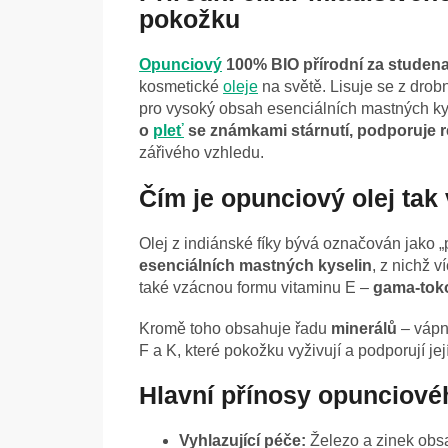
pokožku
Opunciový
100% BIO přírodní za studena 
kosmetické
oleje
na světě. Lisuje se z drob
pro vysoký obsah esenciálních mastných ky
o
pleť
se známkami stárnutí, podporuje 
zářivého vzhledu.
Čím je opunciový olej tak
Olej z indiánské fíky bývá označován jako „
esenciálních mastných kyselin
, z nichž v
také vzácnou formu vitaminu E –
gama-toko
Kromě toho obsahuje řadu
minerálů
– vápní
F a K, které pokožku vyživují a podporují je
Hlavní přínosy opunciové
Vyhlazující péče:
Železo a zinek obsaž