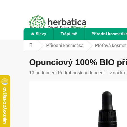
Přejít
na
obsah
🔥 Slevy
Trápí mě
Přírodní kosmetik
Přírodní kosmetika
Pleťová kosmet
Domů
Opunciový 100% BIO přír
Průměrné
13 hodnocení
Podrobnosti hodnocení
Značka
hodnocení
produktu
je
5,0
z
5
hvězdiček.