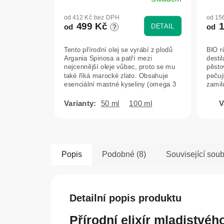
Průměrné
hodnocení
od 412 Kč bez DPH
od 15
produktu
499 Kč
1
DETAIL
od
od
?
je
5,0
Tento přírodní olej se vyrábí z plodů
BIO r
z
Argania Spinosa a patří mezi
destil
5
nejcennější oleje vůbec, proto se mu
pěsto
hvězdiček.
také říká marocké zlato. Obsahuje
pečují
esenciální mastné kyseliny (omega 3
zamilu
a...
50 ml
100 ml
Popis
Podobné (8)
Související soub
Detailní popis produktu
Přírodní elixír mladistvéh