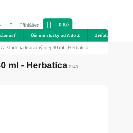
NÁKUPNÍ
0 Kč
Přihlášení
KOŠÍK
mácnosť
Účinné složky od A do Z
Zvířata
Nov
a studena lisovaný olej 30 ml - Herbatica
0 ml - Herbatica
2140