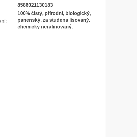
:
8586021130183
100% čistý, přírodní, biologický,
panenský, za studena lisovaný,
ení
:
chemicky nerafinovaný.