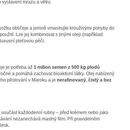
 vystavení mrazu a větru
ožku obličeje a jemně vmasírujte krouživými pohyby do
použití. Lze jej kombinovat s jinými oleji (například
luxusní pleťovou péči.
eje je potřeba až
1 milion semen z 500 kg plodů
ročné a pomáhá zachovat bioaktivní látky. Olej nabízený
ho pěstování v Maroku a je
nerafinovaný, čistý a bez
 součást každodenní rutiny – před krémem nebo jako
ávání nezanechává mastný film. Při pravidelném
lesk.