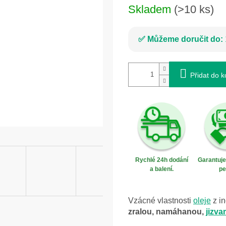
Skladem
(>10 ks)
Můžeme doručit do:
Přidat do k
Rychlé 24h dodání
Garantuj
a balení.
pe
Vzácné vlastnosti
oleje
z in
zralou, namáhanou,
jizva