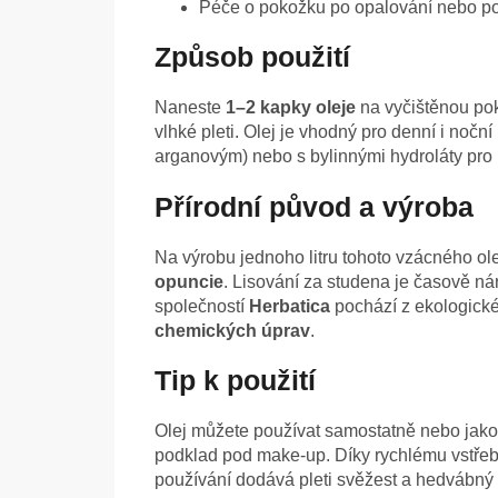
Péče o pokožku po opalování nebo po
Způsob použití
Naneste
1–2 kapky oleje
na vyčištěnou pok
vlhké pleti. Olej je vhodný pro denní i noční 
arganovým) nebo s bylinnými hydroláty pro 
Přírodní původ a výroba
Na výrobu jednoho litru tohoto vzácného ol
opuncie
. Lisování za studena je časově ná
společností
Herbatica
pochází z ekologické
chemických úprav
.
Tip k použití
Olej můžete používat samostatně nebo jako
podklad pod make-up. Díky rychlému vstřeb
používání dodává pleti svěžest a hedvábný 