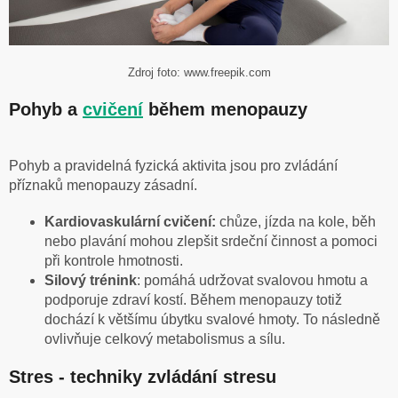
Zdroj foto: www.freepik.com
Pohyb a
cvičení
během menopauzy
Pohyb a pravidelná fyzická aktivita jsou pro zvládání
příznaků menopauzy zásadní.
Kardiovaskulární cvičení:
chůze, jízda na kole, běh
nebo plavání mohou zlepšit srdeční činnost a pomoci
při kontrole hmotnosti.
Silový trénink
: pomáhá udržovat svalovou hmotu a
podporuje zdraví kostí. Během menopauzy totiž
dochází k většímu úbytku svalové hmoty. To následně
ovlivňuje celkový metabolismus a sílu.
Stres - techniky zvládání stresu