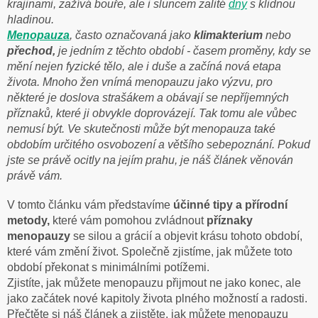
krajinami, zažívá bouře, ale i sluncem zalité
dny
s klidnou
hladinou.
Menopauza
, často označovaná jako
klimakterium
nebo
přechod,
je jedním z těchto období - časem proměny, kdy se
mění nejen fyzické tělo, ale i duše a začíná nová etapa
života. Mnoho žen vnímá menopauzu jako výzvu, pro
některé je doslova strašákem a obávají se nepříjemných
příznaků, které ji obvykle doprovázejí. Tak tomu ale vůbec
nemusí být. Ve skutečnosti může být menopauza také
obdobím určitého osvobození a většího sebepoznání. Pokud
jste se právě ocitly na jejím prahu, je náš článek věnován
právě vám.
V tomto článku vám představíme
účinné tipy a přírodní
metody,
které
vám pomohou zvládnout
příznaky
menopauzy
se silou a grácií a objevit krásu tohoto období,
které vám změní život. Společně zjistíme, jak můžete toto
období překonat s minimálními potížemi.
Zjistíte, jak můžete menopauzu přijmout ne jako konec, ale
jako začátek nové kapitoly života plného možností a radosti.
Přečtěte si náš článek a zjistěte, jak můžete menopauzu