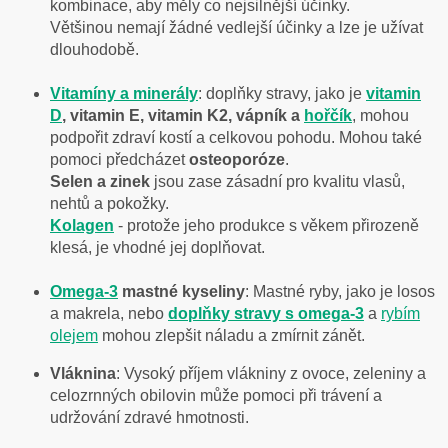
kombinace, aby měly co nejsilnější účinky.
Většinou nemají žádné vedlejší účinky a lze je užívat
dlouhodobě.
Vitamíny a minerály
: doplňky stravy, jako je
vitamin
D
, vitamin E, vitamin K2, vápník a
hořčík
, mohou
podpořit zdraví kostí a celkovou pohodu. Mohou také
pomoci předcházet
osteoporóze
.
Selen a zinek
jsou zase zásadní pro kvalitu vlasů,
nehtů a pokožky.
Kolagen
- protože jeho produkce s věkem přirozeně
klesá, je vhodné jej doplňovat.
Omega-3
mastné kyseliny
: Mastné ryby, jako je losos
a makrela, nebo
doplňky stravy s omega-3
a
rybím
olejem
mohou zlepšit náladu a zmírnit zánět.
Vláknina
: Vysoký příjem vlákniny z ovoce, zeleniny a
celozrnných obilovin může pomoci při trávení a
udržování zdravé hmotnosti.