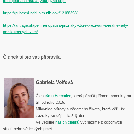
to-expect-and-ask-at-your-gyno-appt
https://pubmed.ncbi.nlm.nih.gov/12188398/
https://antiage.sk/perimenopauza-priznaky-ktore-prezivam-a-realne-rady-
od-skutocnych-zien/
Článek si pro vás připravila
Gabriela Volfová
Člen
týmu Herbatica
,
který přináší přírodní produkty na
trh od roku 2015.
Milovnice přírody a vědomého života, která věří, že
zázraky se dějí... každý den.
Ve většině
našich článků
vycházíme z odborných
studií nebo vědeckých prací
.