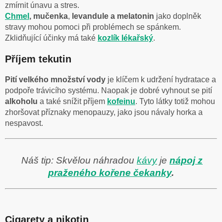
zmírnit únavu a stres.
Chmel
, mučenka
,
levandule a melatonin
jako doplněk
stravy mohou pomoci při problémech se spánkem.
Zklidňující účinky má také
kozlík lékařský
.
Příjem tekutin
Pití velkého množství vody
je klíčem k udržení hydratace a
podpoře trávicího systému. Naopak je dobré vyhnout se pití
alkoholu
a také snížit příjem
kofeinu
. Tyto látky totiž mohou
zhoršovat příznaky menopauzy, jako jsou návaly horka a
nespavost.
Náš tip: Skvělou náhradou
kávy
je
nápoj z
praženého kořene čekanky
.
Cigarety a nikotin