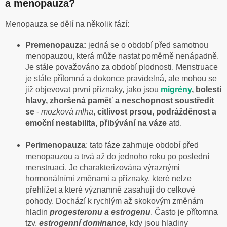
a menopauza?
Menopauza se dělí na několik fází:
Premenopauza:
jedná se o
období před samotnou
menopauzou, která může nastat poměrně nenápadně.
Je stále považováno za období plodnosti. Menstruace
je stále přítomná a dokonce pravidelná, ale mohou se
již objevovat první příznaky, jako jsou
migrény
, bolesti
hlavy
, zhoršená paměť a neschopnost soustředit
se
-
mozková mlha
,
citlivost prsou, podrážděnost a
emoční nestabilita, přibývání na váze
atd.
Perimenopauza
: tato fáze zahrnuje období před
menopauzou a trvá až do jednoho roku po poslední
menstruaci. Je charakterizována výraznými
hormonálními změnami a příznaky, které nelze
přehlížet a které významně zasahují do celkové
pohody. Dochází k rychlým až skokovým změnám
hladin
progesteronu a estrogenu
. Často je přítomna
tzv.
estrogenní dominance,
kdy jsou hladiny