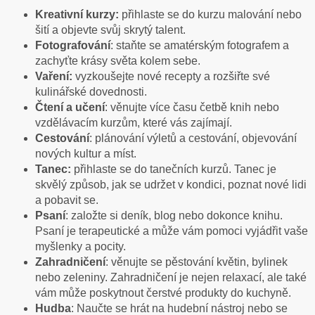
Kreativní kurzy:
přihlaste se do
kurzu malování nebo
šití a objevte svůj skrytý talent.
Fotografování
: staňte se amatérským fotografem a
zachyťte krásy světa kolem sebe.
Vaření:
vyzkoušejte nové recepty a rozšiřte své
kulinářské dovednosti.
Čtení a učení
: věnujte více času četbě knih nebo
vzdělávacím kurzům, které vás zajímají.
Cestování
: plánování výletů a cestování, objevování
nových kultur a míst.
Tanec:
přihlaste se do tanečních kurzů. Tanec je
skvělý způsob, jak se udržet v kondici, poznat nové lidi
a pobavit se.
Psaní
: založte si deník, blog nebo dokonce knihu.
Psaní je terapeutické a může vám pomoci vyjádřit vaše
myšlenky a pocity.
Zahradničení
: věnujte se pěstování květin, bylinek
nebo zeleniny. Zahradničení je nejen relaxací, ale také
vám může poskytnout čerstvé produkty do kuchyně.
Hudba
: Naučte se hrát na hudební nástroj nebo se