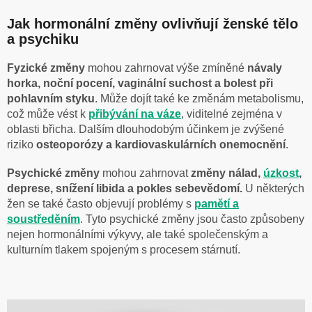
Jak hormonální změny ovlivňují ženské tělo
a psychiku
Fyzické změny
mohou zahrnovat výše zmíněné
návaly
horka, noční pocení, vaginální suchost a bolest při
pohlavním styku
. Může dojít také ke změnám metabolismu,
což může vést k
přibývání na váze
, viditelné zejména v
oblasti břicha. Dalším dlouhodobým účinkem je zvýšené
riziko
osteoporózy a kardiovaskulárních onemocnění
.
Psychické změny
mohou zahrnovat
změny nálad,
úzkost
,
deprese, snížení libida a pokles sebevědomí.
U
některých
žen se také často objevují problémy s
pamětí a
soustředěním
. Tyto psychické změny jsou často způsobeny
nejen hormonálními výkyvy, ale také společenským a
kulturním tlakem spojeným s procesem stárnutí.