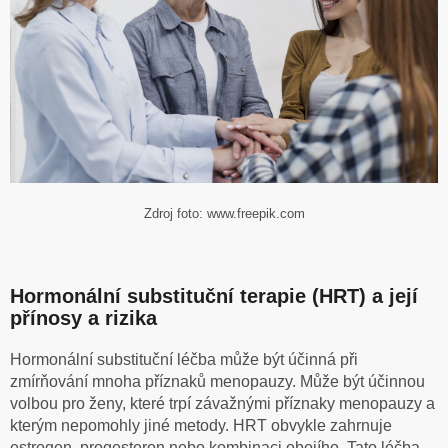
Zdroj foto: www.freepik.com
Hormonální substituční terapie (HRT) a její
přínosy a rizika
Hormonální substituční léčba může být účinná při
zmírňování mnoha příznaků menopauzy. Může být účinnou
volbou pro ženy, které trpí závažnými příznaky menopauzy a
kterým nepomohly jiné metody. HRT obvykle zahrnuje
estrogen, progesteron nebo kombinaci obojího. Tato léčba