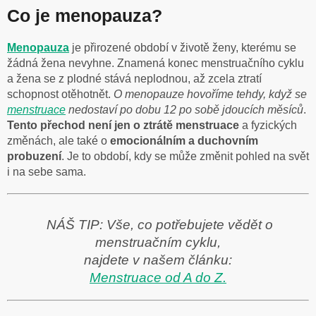
Co je menopauza?
Menopauza
je přirozené období v životě ženy, kterému se
žádná žena nevyhne. Znamená konec menstruačního cyklu
a žena se z plodné stává neplodnou, až zcela ztratí
schopnost otěhotnět.
O menopauze hovoříme tehdy, když se
menstruace
nedostaví po dobu 12 po sobě jdoucích měsíců
.
Tento přechod není jen o ztrátě menstruace
a fyzických
změnách, ale také o
emocionálním a duchovním
probuzení
. Je to období, kdy se může změnit pohled na svět
i na sebe sama.
NÁŠ TIP: Vše, co potřebujete vědět o
menstruačním cyklu,
najdete
v našem článku:
Menstruace od A do Z.