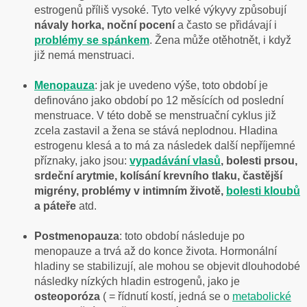
estrogenů příliš vysoké. Tyto velké výkyvy způsobují
návaly horka, noční pocení
a často se přidávají i
problémy se spánkem
. Žena může otěhotnět, i když
již nemá menstruaci.
Menopauza
: jak je uvedeno výše, toto období je
definováno jako období po 12 měsících od poslední
menstruace. V této době se menstruační cyklus již
zcela zastavil a žena se stává neplodnou. Hladina
estrogenu klesá a to má za následek další nepříjemné
příznaky, jako jsou:
vypadávání vlasů
, bolesti prsou,
srdeční arytmie, kolísání krevního tlaku, častější
migrény, problémy v intimním životě,
bolesti kloubů
a páteře
atd.
Postmenopauza
: toto období následuje po
menopauze a trvá až do konce života. Hormonální
hladiny se stabilizují, ale mohou se objevit dlouhodobé
následky nízkých hladin estrogenů, jako je
osteoporóza
( = řídnutí kostí, jedná se o
metabolické