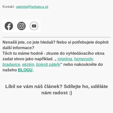
Kontakt:
gabriela@herbatica.sk
Nenašli jste, co jste hledali? Nebo si potřebujete doplnit
další informace?
Těch tu máme hodně - zkuste do vyhledávacího okna
zadat slovo jako například. „
migréna
,
hemeroidy
,
bradavice
,
ekzém
,
bolesti páteře
“ nebo nakoukněte do
našeho
BLOGU
.
Líbil se vám náš článek? Sdílejte ho, uděláte
nám radost :)