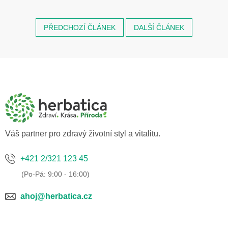
PŘEDCHOZÍ ČLÁNEK
DALŠÍ ČLÁNEK
Z
á
p
a
t
í
Váš partner pro zdravý životní styl a vitalitu.
+421 2/321 123 45
ahoj@herbatica.cz