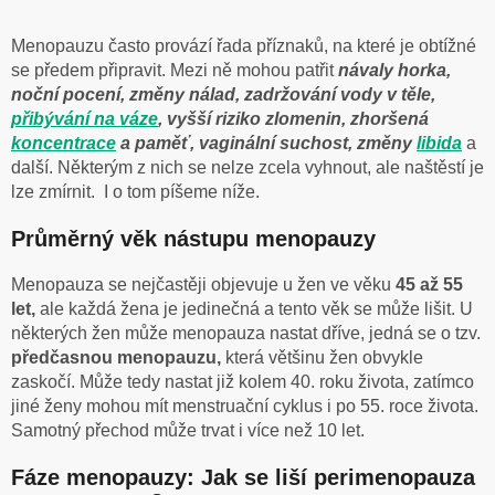
Menopauzu často provází řada příznaků, na které je obtížné
se předem připravit. Mezi ně mohou patřit
návaly horka,
noční pocení, změny nálad, zadržování vody v těle,
přibývání na váze
, vyšší riziko zlomenin, zhoršená
koncentrace
a paměť, vaginální suchost, změny
libida
a
další. Některým z nich se nelze zcela vyhnout, ale naštěstí je
lze zmírnit. I o tom píšeme níže.
Průměrný věk nástupu menopauzy
Menopauza se nejčastěji objevuje u žen ve věku
45 až 55
let,
ale každá žena je jedinečná a tento věk se může lišit. U
některých žen může menopauza nastat dříve, jedná se o tzv.
předčasnou menopauzu,
která většinu žen obvykle
zaskočí. Může tedy nastat již kolem 40. roku života, zatímco
jiné ženy mohou mít menstruační cyklus i po 55. roce života.
Samotný přechod může trvat i více než 10 let.
Fáze menopauzy: Jak se liší perimenopauza