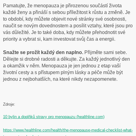
Pamatujte, že menopauza je přirozenou součástí života
každé ženy a přináší s sebou příležitost k růstu a změně. Je
to období, kdy můžete objevit nové stránky své osobnosti,
naučit se novým dovednostem a posílit vztahy, které jsou pro
vás důležité. Je to také doba, kdy můžete přehodnotit své
priority a vybrat si, kam investovat svůj čas a energii.
Snažte se prožít každý den naplno.
Přijměte sami sebe.
Dělejte si drobné radosti a děkujte. Za každý jednotlivý den
a okamžik v něm. Menopauza je jen jednou z etap vaší
životní cesty a s přístupem plným lásky a péče může být
jednou z nejbohatších, na které nikdy nezapomenete.
Zdroje:
10 bylin a doplňků stravy pro menopauzu (healthline.com)
https://www.healthline.com/health/the-menopause-medical-checklist-what-