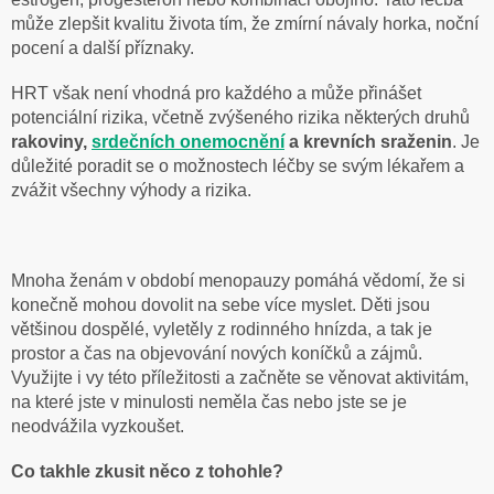
může zlepšit kvalitu života tím, že zmírní návaly horka, noční
pocení a další příznaky.
HRT však není vhodná pro každého a může přinášet
potenciální rizika, včetně zvýšeného rizika některých druhů
rakoviny,
srdečních onemocnění
a krevních sraženin
. Je
důležité poradit se o možnostech léčby se svým lékařem a
zvážit všechny výhody a rizika.
Mnoha ženám v období menopauzy pomáhá vědomí, že si
konečně mohou dovolit na sebe více myslet. Děti jsou
většinou dospělé, vyletěly z rodinného hnízda, a tak je
prostor a čas na objevování nových koníčků a zájmů.
Využijte i vy této příležitosti a začněte se věnovat aktivitám,
na které jste v minulosti neměla čas nebo jste se je
neodvážila vyzkoušet.
Co takhle zkusit něco z tohohle?