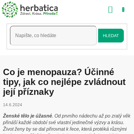
Přejít
NÁKU
na
obsah
KOŠÍK
HLEDAT
Co je menopauza? Účinné
tipy, jak co nejlépe zvládnout
její příznaky
14.6.2024
Ženské tělo je úžasné
. Od prvního nádechu až po zralý věk
přináší každé období své vlastní jedinečné výzvy a krásu.
Život ženy by se dal přirovnat k řece, která protéká různými