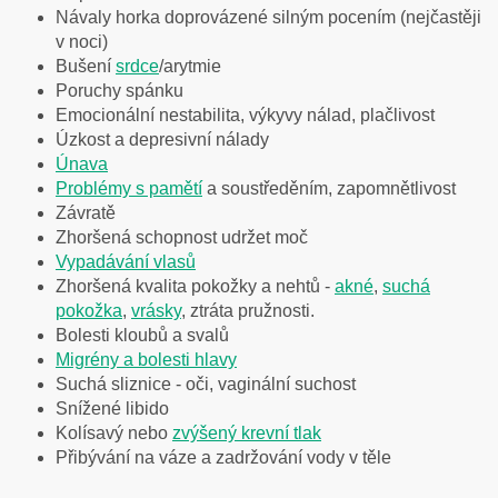
Návaly horka doprovázené silným pocením (nejčastěji
v noci)
Bušení
srdce
/arytmie
Poruchy spánku
Emocionální nestabilita, výkyvy nálad, plačlivost
Úzkost a depresivní nálady
Únava
Problémy s pamětí
a soustředěním, zapomnětlivost
Závratě
Zhoršená schopnost udržet moč
Vypadávání vlasů
Zhoršená kvalita pokožky a nehtů -
akné
,
suchá
pokožka
,
vrásky
, ztráta pružnosti.
Bolesti kloubů a svalů
Migrény a bolesti hlavy
Suchá sliznice - oči, vaginální suchost
Snížené libido
Kolísavý nebo
zvýšený krevní tlak
Přibývání na váze a zadržování vody v těle