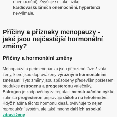
onemocnění). Zvyšuje se také riziko
kardiovaskulárních onemocnění, hypertenzi
nevyjímaje
.
Příčiny a příznaky menopauzy -
jaké jsou nejčastější hormonální
změny?
Příčiny a hormonální změny
Menopauza a perimenopauza jsou přirozené fáze života
ženy, které jsou doprovázeny
výraznými hormonálními
změnami
. Tyto změny jsou způsobeny především poklesem
produkce
estrogenu a progesteronu
vaječníky.
Estrogen
je
zodpovědný za regulaci
menstruačního cyklu,
zatímco
progesteron
připravuje
dělohu na těhotenství
.
Když hladina těchto hormonů klesá, ovlivňuje to nejen
reprodukční systém, ale také mnoho
dalších aspektů
zdraví ženy
.