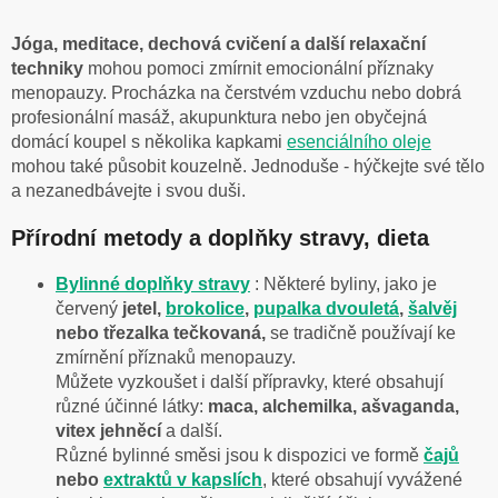
Jóga, meditace, dechová cvičení a další relaxační
techniky
mohou pomoci zmírnit emocionální příznaky
menopauzy. Procházka na čerstvém vzduchu nebo dobrá
profesionální masáž, akupunktura nebo jen obyčejná
domácí koupel s několika kapkami
esenciálního oleje
mohou také působit kouzelně. Jednoduše - hýčkejte své tělo
a nezanedbávejte i svou duši.
Přírodní metody a doplňky stravy, dieta
Bylinné doplňky stravy
: Některé byliny, jako je
červený
jetel,
brokolice
,
pupalka dvouletá
,
šalvěj
nebo třezalka tečkovaná,
se tradičně používají ke
zmírnění příznaků menopauzy.
Můžete vyzkoušet i další přípravky, které obsahují
různé účinné látky:
maca, alchemilka, ašvaganda,
vitex jehněcí
a další.
Různé bylinné směsi jsou k dispozici ve formě
čajů
nebo
extraktů v kapslích
, které obsahují vyvážené