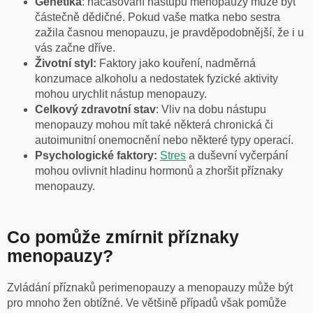
Genetika
: načasování nástupu menopauzy může být
částečně dědičné. Pokud vaše matka nebo sestra
zažila časnou menopauzu, je pravděpodobnější, že i u
vás začne dříve.
Životní styl:
Faktory jako kouření, nadměrná
konzumace alkoholu a nedostatek fyzické aktivity
mohou urychlit nástup menopauzy.
Celkový zdravotní stav
: Vliv na dobu nástupu
menopauzy mohou mít také některá chronická či
autoimunitní onemocnění nebo některé typy operací.
Psychologické faktory:
Stres
a duševní vyčerpání
mohou ovlivnit hladinu hormonů a zhoršit příznaky
menopauzy.
Co pomůže zmírnit příznaky
menopauzy?
Zvládání příznaků perimenopauzy a menopauzy může být
pro mnoho žen obtížné. Ve většině případů však pomůže