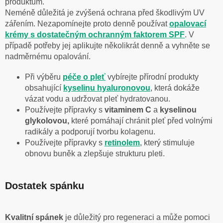
produktům.
Neméně důležitá je zvýšená ochrana před škodlivým UV
zářením. Nezapomínejte proto denně používat
opalovací
krémy s dostatečným ochranným faktorem SPF
. V
případě potřeby jej aplikujte několikrát denně a vyhněte se
nadměrnému opalování.
Při výběru
péče o pleť
vybírejte přírodní produkty
obsahující
kyselinu hyaluronovou
, která dokáže
vázat vodu a udržovat pleť hydratovanou.
Používejte přípravky s
vitaminem C
a
kyselinou
glykolovou,
které pomáhají chránit pleť před volnými
radikály a podporují tvorbu kolagenu.
Používejte přípravky s
retinolem
, který stimuluje
obnovu buněk a zlepšuje strukturu pleti.
Dostatek spánku
Kvalitní spánek
je důležitý pro regeneraci a může pomoci