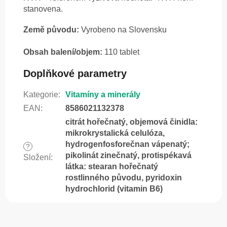
stanovena.
Země původu:
Vyrobeno na Slovensku
Obsah balení/objem:
110 tablet
Doplňkové parametry
Kategorie
:
Vitamíny a minerály
EAN
:
8586021132378
citrát hořečnatý, objemová činidla:
mikrokrystalická celulóza,
hydrogenfosforečnan vápenatý;
?
pikolinát zinečnatý, protispékavá
Složení
:
látka: stearan hořečnatý
rostlinného původu, pyridoxin
hydrochlorid (vitamin B6)