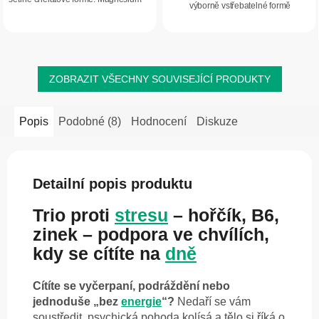
výborně vstřebatelné formě
DUO přispívá ke snížení míry únavy
bisglycinátu, kterou vaše tělo dokáže
a vyčerpání, podporuje normální...
skutečně využít.
ZOBRAZIT VŠECHNY SOUVISEJÍCÍ PRODUKTY
Popis
Podobné (8)
Hodnocení
Diskuze
Detailní popis produktu
Trio proti
stresu
– hořčík, B6,
zinek – podpora ve chvílích,
kdy se cítíte na
dně
Cítíte se vyčerpaní, podráždění nebo
jednoduše „bez
energie
“?
Nedaří se vám
soustředit, psychická pohoda kolísá a tělo si říká o