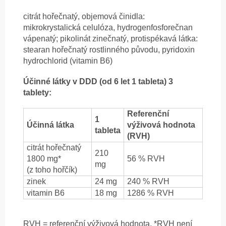
citrát hořečnatý, objemová činidla:
mikrokrystalická celulóza, hydrogenfosforečnan
vápenatý; pikolinát zinečnatý, protispékavá látka:
stearan hořečnatý rostlinného původu, pyridoxin
hydrochlorid (vitamin B6)
Účinné látky v DDD (od 6 let 1 tableta) 3
tablety:
Referenční
1
Účinná látka
výživová hodnota
tableta
(RVH)
citrát hořečnatý
210
1800 mg*
56 % RVH
mg
(z toho hořčík)
zinek
24 mg
240 % RVH
vitamin B6
18 mg
1286 % RVH
RVH = referenční výživová hodnota. *RVH není