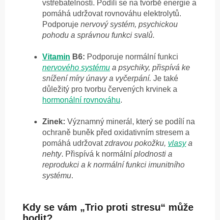
vstřebatelností. Podílí se na tvorbě energie a
pomáhá udržovat rovnováhu elektrolytů.
Podporuje
nervový systém, psychickou
pohodu a správnou funkci svalů.
Vitamin
B6:
Podporuje normální funkci
nervového systému
a psychiky, přispívá ke
snížení míry únavy a vyčerpání.
Je také
důležitý pro tvorbu červených krvinek a
hormonální rovnováhu
.
Zinek:
Významný minerál, který se podílí na
ochraně buněk před oxidativním stresem a
pomáhá udržovat
zdravou pokožku,
vlasy
a
nehty
. Přispívá k normální
plodnosti a
reprodukci a k normální funkci imunitního
systému
.
Kdy se vám „Trio proti stresu“ může
hodit?