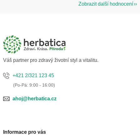
Zobrazit další hodnocení
Z
á
p
a
t
í
Váš partner pro zdravý životní styl a vitalitu.
+421 2/321 123 45
ahoj@herbatica.cz
Informace pro vás