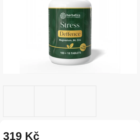
5
hvězdiček.
319 Kč