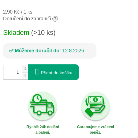
Měrná
2,90 Kč / 1 ks
cena:
Doručení do zahraničí
?
Skladem
(>10 ks)
Můžeme doručit do:
12.8.2026
Přidat do košíku
Rychlé 24h dodání
Garantujeme vrácení
a balení.
peněz.