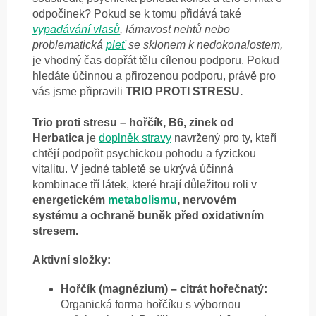
odpočinek? Pokud se k tomu přidává také
vypadávání vlasů
, lámavost nehtů nebo
problematická
pleť
se sklonem k nedokonalostem,
je vhodný čas dopřát tělu cílenou podporu. Pokud
hledáte účinnou a přirozenou podporu, právě pro
vás jsme připravili
TRIO PROTI STRESU.
Trio proti stresu – hořčík, B6, zinek od
Herbatica
je
doplněk stravy
navržený pro ty, kteří
chtějí podpořit psychickou pohodu a fyzickou
vitalitu. V jedné tabletě se ukrývá účinná
kombinace tří látek, které hrají důležitou roli v
energetickém
metabolismu
, nervovém
systému a ochraně buněk před oxidativním
stresem.
Aktivní složky:
Hořčík (magnézium) – citrát hořečnatý:
Organická forma hořčíku s výbornou