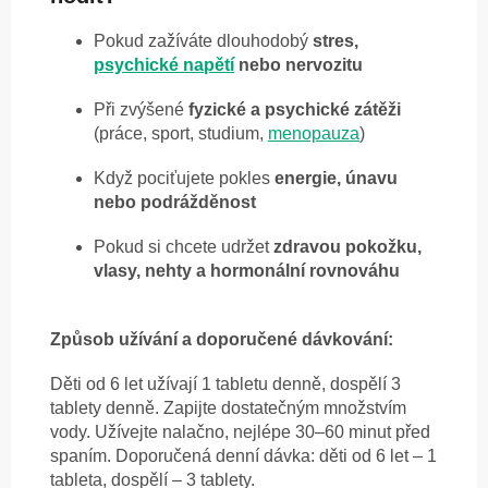
Pokud zažíváte dlouhodobý
stres,
psychické napětí
nebo nervozitu
Při zvýšené
fyzické a psychické zátěži
(práce, sport, studium,
menopauza
)
Když pociťujete pokles
energie, únavu
nebo podrážděnost
Pokud si chcete udržet
zdravou pokožku,
vlasy, nehty a hormonální rovnováhu
Způsob užívání a doporučené dávkování:
Děti od 6 let užívají 1 tabletu denně, dospělí 3
tablety denně. Zapijte dostatečným množstvím
vody. Užívejte nalačno, nejlépe 30–60 minut před
spaním. Doporučená denní dávka: děti od 6 let – 1
tableta, dospělí – 3 tablety.