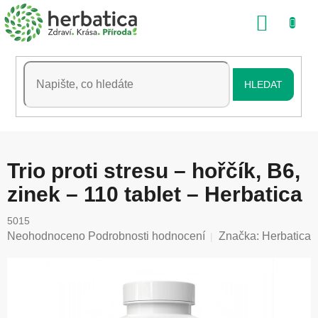
Přejít
NÁKU
na
obsah
KOŠÍK
HLEDAT
Trio proti stresu – hořčík, B6,
zinek – 110 tablet – Herbatica
5015
Průměrné
Neohodnoceno
Podrobnosti hodnocení
Značka:
Herbatica
hodnocení
produktu
je
0,0
z