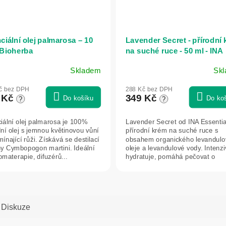
ciální olej palmarosa – 10
Lavender Secret - přírodní
 Bioherba
na suché ruce - 50 ml - INA
Essentials
Skladem
Sk
č bez DPH
288 Kč bez DPH
 Kč
349 Kč
Do košíku
Do ko
?
?
iální olej palmarosa je 100%
Lavender Secret od INA Essentia
dní olej s jemnou květinovou vůní
přírodní krém na suché ruce s
ínající růži. Získává se destilací
obsahem organického levandul
iny Cymbopogon martini. Ideální
oleje a levandulové vody. Intenz
omaterapie, difuzérů...
hydratuje, pomáhá pečovat o
pokožku...
Diskuze