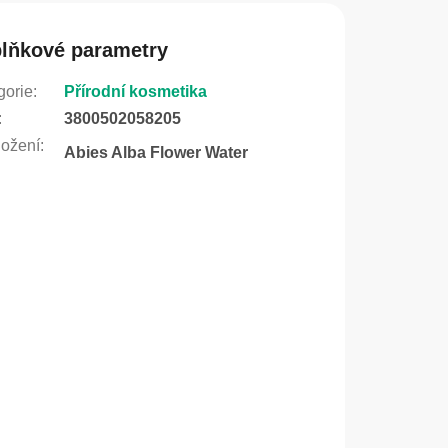
lňkové parametry
gorie
:
Přírodní kosmetika
:
3800502058205
ožení
:
Abies Alba Flower Water