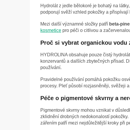
Hydrolát z jedle bělokoré je bohatý na látky,
podporují svěží vzhled pokožky a přispívají 
Mezi další významné složky patří
beta-pin
kosmetice
pro péči o citlivou a začervenal
Proč si vybrat organickou vodu 
HYDROLINA obsahuje pouze čistý hydrolát z
konzervantů a dalších zbytečných přísad. D
používání.
Pravidelné používání pomáhá pokožku osvěžo
procesy. Pleť působí rozjasněněji, svěžeji 
Péče o pigmentové skvrny a ner
Pigmentové skvrny mohou vznikat v důsled
zklidnění drobných nedokonalostí pokožky.
zářením patří mezi nejdůležitější kroky při p