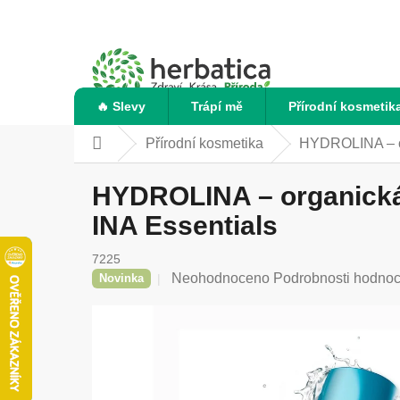
Přejít
na
obsah
🔥 Slevy
Trápí mě
Přírodní kosmetik
Přírodní kosmetika
HYDROLINA – or
Domů
HYDROLINA – organická 
INA Essentials
7225
Průměrné
Neohodnoceno
Podrobnosti hodnoc
Novinka
hodnocení
produktu
je
0,0
z
5