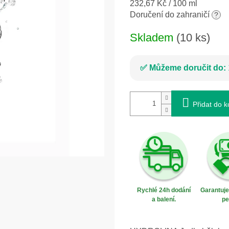
Měrná
232,67 Kč / 100 ml
cena:
Doručení do zahraničí
?
Skladem
(10 ks)
Můžeme doručit do:
Přidat do k
Rychlé 24h dodání
Garantuj
a balení.
pe