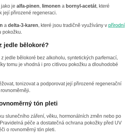
 jako je
alfa-pinen
,
limonen
a
bornyl-acetát
, které
k její přirozené regeneraci.
en
a
delta-3-karen
, které jsou tradičně využívány v
přírodní
ou pokožku.
z jedle bělokoré?
 jedle bělokoré bez alkoholu, syntetických parfemací,
íky tomu je vhodná i pro citlivou pokožku a dlouhodobé
vat, tonizovat a podporovat její přirozené regenerační
a rovnoměrněji.
ovnoměrný tón pleti
ku slunečního záření, věku, hormonálních změn nebo po
 Pravidelná péče a dostatečná ochrana pokožky před UV
éči o rovnoměrný tón pleti.