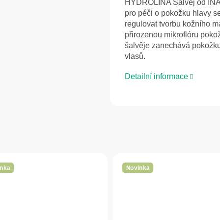
HYDROLINA Šalvěj od INA E
pro péči o pokožku hlavy 
regulovat tvorbu kožního m
přirozenou mikroflóru poko
šalvěje zanechává pokožku 
vlasů.
Detailní informace
nka
Novinka