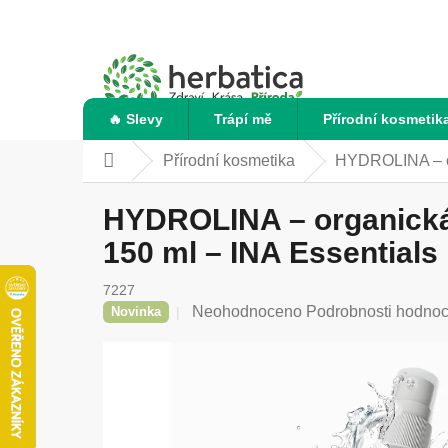
Přejít
na
obsah
🔥 Slevy
Trápí mě
Přírodní kosmetik
Přírodní kosmetika
HYDROLINA – or
Domů
HYDROLINA – organická 
150 ml – INA Essentials
7227
Průměrné
Neohodnoceno
Podrobnosti hodnoc
Novinka
hodnocení
produktu
je
0,0
z
5