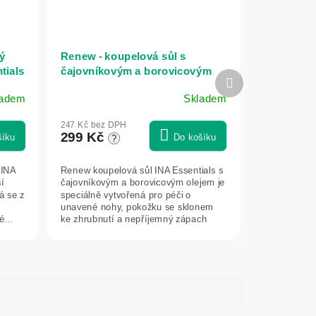
ý
Renew - koupelová sůl s
ntials
čajovníkovým a borovicovým
Další
olejem - unavené nohy a péče o
produkt
ladem
Skladem
pokožku - 330 g - INA Essentials
247 Kč bez DPH
299 Kč
šíku
Do košíku
?
 INA
Renew koupelová sůl INA Essentials s
í
čajovníkovým a borovicovým olejem je
á se z
speciálně vytvořená pro péči o
unavené nohy, pokožku se sklonem
...
ke zhrubnutí a nepříjemný zápach
nohou....