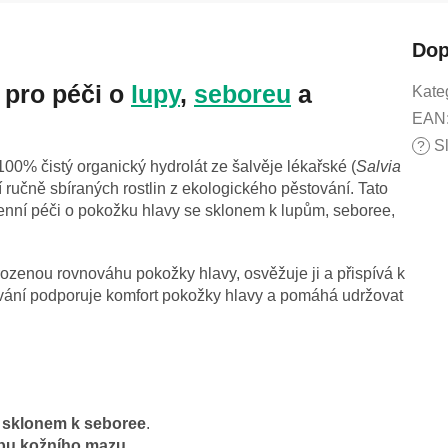
Dop
 pro péči o
lupy
,
seboreu
a
Kate
EAN
Sl
?
100% čistý organický hydrolát ze šalvěje lékařské (
Salvia
cí ručně sbíraných rostlin z ekologického pěstování. Tato
enní péči o pokožku hlavy se sklonem k lupům, seboree,
ozenou rovnováhu pokožky hlavy, osvěžuje ji a přispívá k
vání podporuje komfort pokožky hlavy a pomáhá udržovat
 sklonem k seboree
.
bu kožního mazu
.