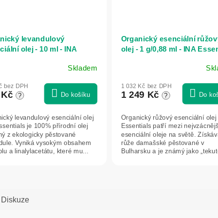
nický levandulový
Organický esenciální růžov
iální olej - 10 ml - INA
olej - 1 g/0,88 ml - INA Esse
ntials
Skladem
Sk
č bez DPH
1 032 Kč bez DPH
 Kč
1 249 Kč
Do košíku
Do ko
?
?
ický levandulový esenciální olej
Organický růžový esenciální olej
ssentials je 100% přírodní olej
Essentials patří mezi nejvzácnějš
ný z ekologicky pěstované
esenciální oleje na světě. Získáv
dule. Vyniká vysokým obsahem
růže damašské pěstované v
olu a linalylacetátu, které mu...
Bulharsku a je známý jako „tekuté
Diskuze