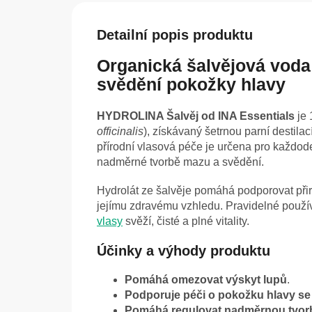
Detailní popis produktu
Organická šalvějová voda
svědění pokožky hlavy
HYDROLINA Šalvěj od INA Essentials
je 
officinalis
), získávaný šetrnou parní destila
přírodní vlasová péče je určena pro každod
nadměrné tvorbě mazu a svědění.
Hydrolát ze šalvěje pomáhá podporovat přir
jejímu zdravému vzhledu. Pravidelné použí
vlasy
svěží, čisté a plné vitality.
Účinky a výhody produktu
Pomáhá omezovat výskyt lupů
.
Podporuje péči o pokožku hlavy se
Pomáhá regulovat nadměrnou tvor