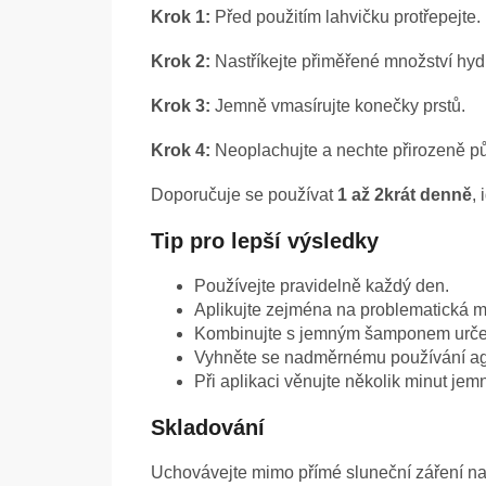
Krok 1:
Před použitím lahvičku protřepejte.
Krok 2:
Nastříkejte přiměřené množství hyd
Krok 3:
Jemně vmasírujte konečky prstů.
Krok 4:
Neoplachujte a nechte přirozeně pů
Doporučuje se používat
1 až 2krát denně
,
Tip pro lepší výsledky
Používejte pravidelně každý den.
Aplikujte zejména na problematická m
Kombinujte s jemným šamponem určený
Vyhněte se nadměrnému používání agr
Při aplikaci věnujte několik minut je
Skladování
Uchovávejte mimo přímé sluneční záření na