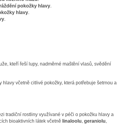
dráždění pokožky hlavy
.
okožky hlavy
.
vy
.
e, kteří řeší lupy, nadměrné maštění vlasů, svědění
hlavy včetně citlivé pokožky, která potřebuje šetrnou a
zi tradiční rostliny využívané v péči o pokožku hlavy a
cích bioaktivních látek včetně
linaloolu
,
geraniolu
,