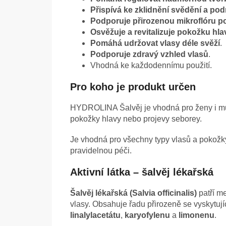
Přispívá ke zklidnění svědění a po
Podporuje přirozenou mikroflóru p
Osvěžuje a revitalizuje pokožku hla
Pomáhá udržovat vlasy déle svěží
.
Podporuje zdravý vzhled vlasů
.
Vhodná ke každodennímu použití.
Pro koho je produkt určen
HYDROLINA Šalvěj je vhodná pro ženy i muž
pokožky hlavy nebo projevy seborey.
Je vhodná pro všechny typy vlasů a pokožky 
pravidelnou péči.
Aktivní látka – šalvěj lékařská
Šalvěj lékařská (Salvia officinalis)
patří me
vlasy. Obsahuje řadu přirozeně se vyskytují
linalylacetátu
,
karyofylenu
a
limonenu
.