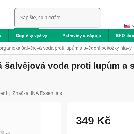
HLEDAT
a
Doplňky výživy
Potraviny a nápoje
EKO do
ganická šalvějová voda proti lupům a svědění pokožky hlavy –
šalvějová voda proti lupům a 
ení
Značka:
INA Essentials
349 Kč