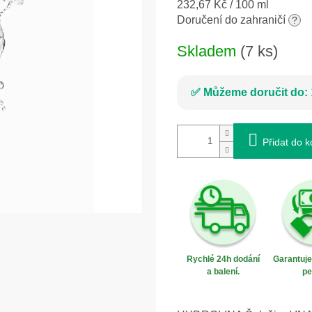
Měrná
232,67 Kč / 100 ml
cena:
Doručení do zahraničí
?
Skladem
(7 ks)
Můžeme doručit do:
Přidat do k
Rychlé 24h dodání
Garantuj
a balení.
pe