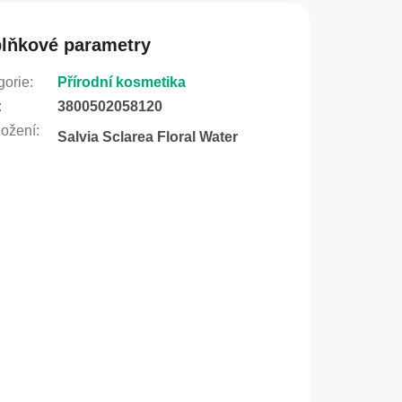
lňkové parametry
gorie
:
Přírodní kosmetika
:
3800502058120
ožení
:
Salvia Sclarea Floral Water