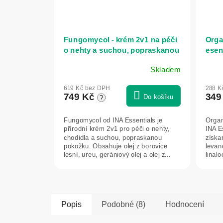
Fungomycol - krém 2v1 na péči
Orga
o nehty a suchou, popraskanou
esenc
pokožku - 75 ml - INA Essentials
Esse
Skladem
619 Kč bez DPH
288 K
749 Kč
349
Do košíku
?
Fungomycol od INA Essentials je
Organ
přírodní krém 2v1 pro péči o nehty,
INA E
chodidla a suchou, popraskanou
získa
pokožku. Obsahuje olej z borovice
levan
lesní, ureu, gerániový olej a olej z...
linalo
Popis
Podobné (8)
Hodnocení