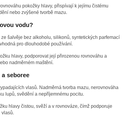
ovnováhu pokožky hlavy, přispívají k jejímu čistému
vědění nebo zvýšené tvorbě mazu.
ějovou vodu?
 šalvěje bez alkoholu, silikonů, syntetických parfemací
a vhodná pro dlouhodobé používání.
žku hlavy, podporovat její přirozenou rovnováhu a
ů nebo nadměrném maštění.
 a seboree
vypadajících vlasů. Nadměrná tvorba mazu, nerovnováha
ku lupů, svědění a nepříjemnému pocitu.
 hlavy čistou, svěží a v rovnováze, čímž podporuje
 vlasů.