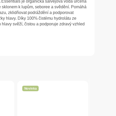
ssentials je organická šalvějová voda určená
se sklonem k lupům, seboree a svědění. Pomáhá
azu, zklidňovat podráždění a podporovat
žky hlavy. Díky 100% čistému hydrolátu ze
hlavy svěží, čistou a podporuje zdravý vzhled
Novinka