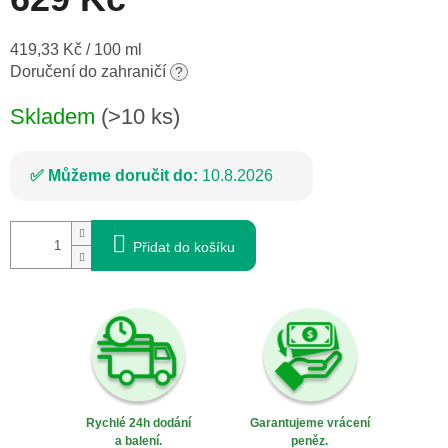
Měrná
419,33 Kč / 100 ml
cena:
Doručení do zahraničí
?
Skladem
(>10 ks)
Můžeme doručit do:
10.8.2026
Přidat do košíku
Rychlé 24h dodání
Garantujeme vrácení
a balení.
peněz.