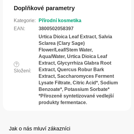
Doplňkové parametry
Kategorie
:
Přírodní kosmetika
EAN
:
3800502058397
Urtica Dioica Leaf Extract, Salvia
Sclarea (Clary Sage)
Flower/Leaf/Stem Water,
Aqua/Water, Urtica Dioica Leaf
Extract, Glycyrrhiza Glabra Root
?
Extract, Quercus Robur Bark
Složení
:
Extract, Saccharomyces Ferment
Lysate Filtrate, Citric Acid*, Sodium
Benzoate*, Potassium Sorbate*
*Přirozeně syntetizované vedlejší
produkty fermentace.