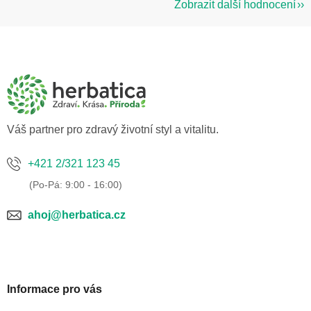
Zobrazit další hodnocení
Z
á
p
a
t
í
Váš partner pro zdravý životní styl a vitalitu.
+421 2/321 123 45
ahoj@herbatica.cz
Informace pro vás