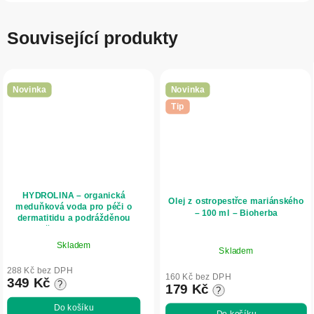
Související produkty
Novinka
Novinka
Tip
HYDROLINA – organická
Olej z ostropestřce mariánského
meduňková voda pro péči o
– 100 ml – Bioherba
dermatitidu a podrážděnou
pokožku – 150 ml – INA
Essentials
Skladem
Skladem
288 Kč bez DPH
160 Kč bez DPH
349 Kč
?
179 Kč
?
Do košíku
Do košíku