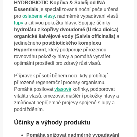
HYDROBIOTIC Kopřiva & Šalvěj od INA
Essentials
je specializovaná noční péče určená
pro
oslabené vlasy
, nadměrné vypadávání vlasů,
lupy
a citlivou pokožku hlavy. Spojuje účinky
hydrolátu z kopřivy dvoudomé (Urtica dioica)
,
organické šalvějové vody (Salvia officinalis)
a
jedinečného
postbiotického komplexu
Hyperferment
, který podporuje přirozenou
rovnováhu pokožky hlavy a pomáhá vytvářet
optimální prostředí pro zdravý růst vlasů.
Přípravek působí během noci, kdy probíhají
přirozené regenerační procesy organismu.
Pomáhá posilovat
vlasové
kořínky, podporovat
vitalitu vlasů, omezovat maštění pokožky hlavy a
zmírňovat nepříjemné projevy spojené s lupy a
podrážděním.
Účinky a výhody produktu
Pomáhá snižovat nadměrné vypadávání