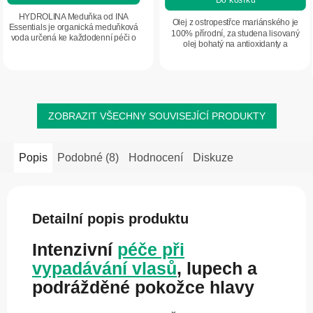
HYDROLINA Meduňka od INA
Olej z ostropestřce mariánského je
Essentials je organická meduňková
100% přírodní, za studena lisovaný
voda určená ke každodenní péči o
olej bohatý na antioxidanty a
podrážděnou, citlivou a suchou
silymarin. Je vhodný pro péči o
pokožku se sklonem k dermatitidě.
pokožku i vlasy, podporuje jejich
Pomáhá zklidňovat...
regeneraci,...
ZOBRAZIT VŠECHNY SOUVISEJÍCÍ PRODUKTY
Popis
Podobné (8)
Hodnocení
Diskuze
Detailní popis produktu
Intenzivní
péče při
vypadávání vlasů
, lupech a
podrážděné pokožce hlavy