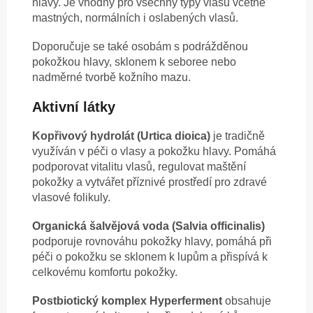
hlavy. Je vhodný pro všechny typy vlasů včetně
mastných, normálních i oslabených vlasů.
Doporučuje se také osobám s podrážděnou
pokožkou hlavy, sklonem k seboree nebo
nadměrné tvorbě kožního mazu.
Aktivní látky
Kopřivový hydrolát (Urtica dioica)
je tradičně
využíván v péči o vlasy a pokožku hlavy. Pomáhá
podporovat vitalitu vlasů, regulovat maštění
pokožky a vytvářet příznivé prostředí pro zdravé
vlasové folikuly.
Organická šalvějová voda (Salvia officinalis)
podporuje rovnováhu pokožky hlavy, pomáhá při
péči o pokožku se sklonem k lupům a přispívá k
celkovému komfortu pokožky.
Postbiotický komplex Hyperferment
obsahuje