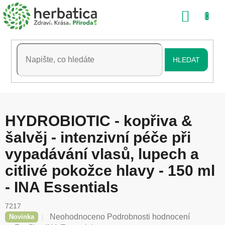
Přejít
NÁKU
na
obsah
KOŠÍK
HLEDAT
HYDROBIOTIC - kopřiva &
šalvěj - intenzivní péče při
vypadávání vlasů, lupech a
citlivé pokožce hlavy - 150 ml
- INA Essentials
7217
Průměrné
Neohodnoceno
Podrobnosti hodnocení
Novinka