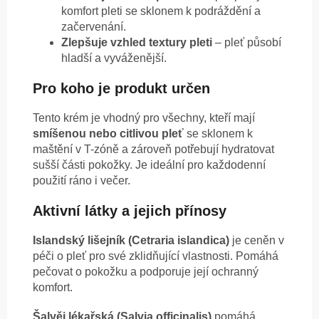
komfort pleti se sklonem k podráždění a
začervenání.
Zlepšuje vzhled textury pleti
– pleť působí
hladší a vyváženější.
Pro koho je produkt určen
Tento krém je vhodný pro všechny, kteří mají
smíšenou nebo citlivou pleť
se sklonem k
maštění v T-zóně a zároveň potřebují hydratovat
sušší části pokožky. Je ideální pro každodenní
použití ráno i večer.
Aktivní látky a jejich přínosy
Islandský lišejník (Cetraria islandica)
je ceněn v
péči o pleť pro své zklidňující vlastnosti. Pomáhá
pečovat o pokožku a podporuje její ochranný
komfort.
Šalvěj lékařská (Salvia officinalis)
pomáhá