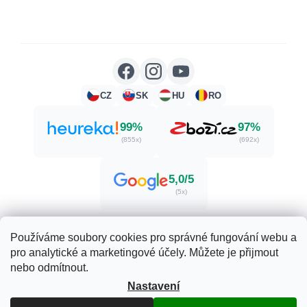
CZ
SK
HU
RO
99%
97%
(855x)
(692x)
5,0/5
(5x)
Používáme soubory cookies pro správné fungování webu a
pro analytické a marketingové účely. Můžete je přijmout
Vytvořil Shoptet
nebo odmítnout.
Nastavení
Copyright 2026
Zdraví. Krása. Příroda.
. Všechna práva