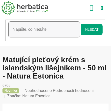
Přejít
NÁKU
na
obsah
KOŠÍK
HLEDAT
Matující pleťový krém s
islandským lišejníkem - 50 ml
- Natura Estonica
6705
Průměrné
Neohodnoceno
Podrobnosti hodnocení
Novinka
hodnocení
Značka:
Natura Estonica
produktu
je