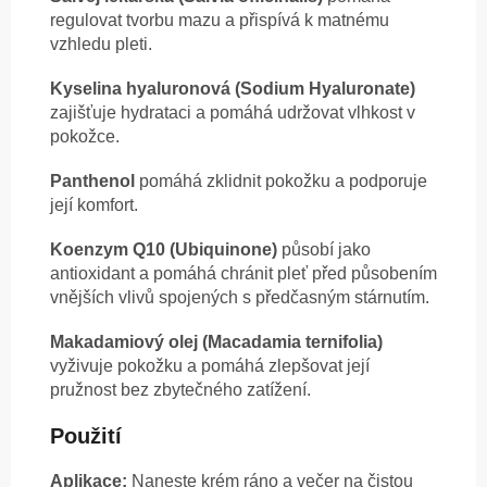
regulovat tvorbu mazu a přispívá k matnému
vzhledu pleti.
Kyselina hyaluronová (Sodium Hyaluronate)
zajišťuje hydrataci a pomáhá udržovat vlhkost v
pokožce.
Panthenol
pomáhá zklidnit pokožku a podporuje
její komfort.
Koenzym Q10 (Ubiquinone)
působí jako
antioxidant a pomáhá chránit pleť před působením
vnějších vlivů spojených s předčasným stárnutím.
Makadamiový olej (Macadamia ternifolia)
vyživuje pokožku a pomáhá zlepšovat její
pružnost bez zbytečného zatížení.
Použití
Aplikace:
Naneste krém ráno a večer na čistou