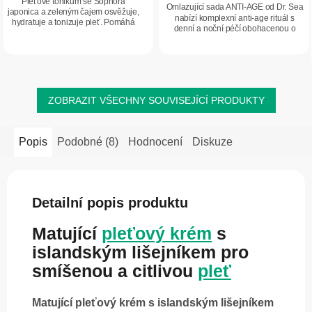
Pleťové tonikum se Sophora
Omlazující sada ANTI-AGE od Dr. Sea
japonica a zeleným čajem osvěžuje,
nabízí komplexní anti-age rituál s
hydratuje a tonizuje pleť. Pomáhá
denní a noční péčí obohacenou o
zlepšit její vzhled, sjednotit tón a
minerály z Mrtvého moře a relaxační
chránit ji před vysušováním.
koupel pro mladistvě působící, svěží
a...
ZOBRAZIT VŠECHNY SOUVISEJÍCÍ PRODUKTY
Popis
Podobné (8)
Hodnocení
Diskuze
Detailní popis produktu
Matující
pleťový krém
s
islandským lišejníkem pro
smíšenou a citlivou
pleť
Matující pleťový krém s islandským lišejníkem