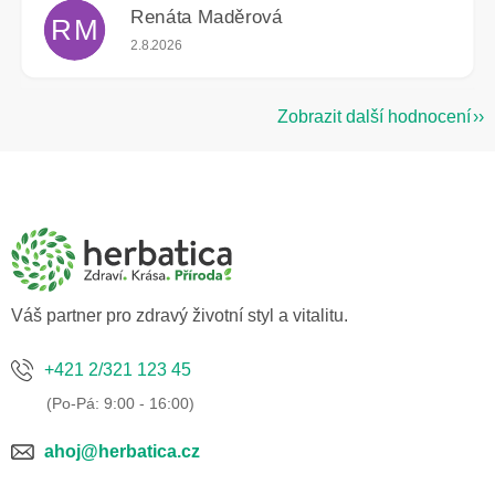
Renáta Maděrová
RM
Hodnocení obchodu je 5 z 5 hvězdiček.
2.8.2026
Zobrazit další hodnocení
Z
á
p
a
t
í
Váš partner pro zdravý životní styl a vitalitu.
+421 2/321 123 45
ahoj@herbatica.cz