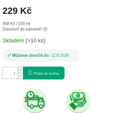
229 Kč
Měrná
458 Kč / 100 ml
cena:
Doručení do zahraničí
?
Skladem
(>10 ks)
Můžeme doručit do:
12.8.2026
Přidat do košíku