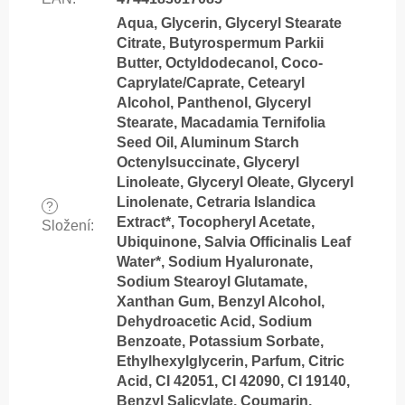
Aqua, Glycerin, Glyceryl Stearate
Citrate, Butyrospermum Parkii
Butter, Octyldodecanol, Coco-
Caprylate/Caprate, Cetearyl
Alcohol, Panthenol, Glyceryl
Stearate, Macadamia Ternifolia
Seed Oil, Aluminum Starch
Octenylsuccinate, Glyceryl
Linoleate, Glyceryl Oleate, Glyceryl
Linolenate, Cetraria Islandica
?
Extract*, Tocopheryl Acetate,
Složení
:
Ubiquinone, Salvia Officinalis Leaf
Water*, Sodium Hyaluronate,
Sodium Stearoyl Glutamate,
Xanthan Gum, Benzyl Alcohol,
Dehydroacetic Acid, Sodium
Benzoate, Potassium Sorbate,
Ethylhexylglycerin, Parfum, Citric
Acid, CI 42051, CI 42090, CI 19140,
Benzyl Salicylate, Coumarin,