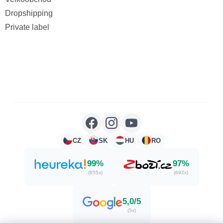
Dropshipping
Private label
CZ
SK
HU
RO
99%
97%
(855x)
(692x)
5,0/5
(5x)