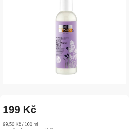
0,0
z
5
hvězdiček.
199 Kč
Měrná
99,50 Kč / 100 ml