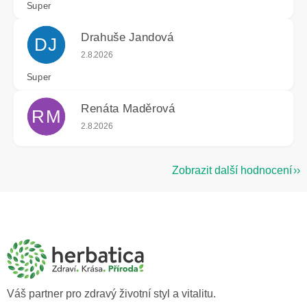
Super
Drahuše Jandová
DJ
Hodnocení obchodu je 5 z 5 hvězdiček.
2.8.2026
Super
Renáta Maděrová
RM
Hodnocení obchodu je 5 z 5 hvězdiček.
2.8.2026
Zobrazit další hodnocení
Z
á
p
a
t
í
Váš partner pro zdravý životní styl a vitalitu.