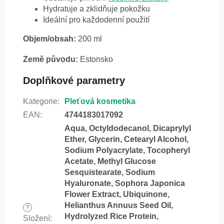
Hydratuje a zklidňuje pokožku
Ideální pro každodenní použití
Objem/obsah:
200 ml
Země původu:
Estonsko
Doplňkové parametry
Kategorie
:
Pleťová kosmetika
EAN
:
4744183017092
Aqua, Octyldodecanol, Dicaprylyl
Ether, Glycerin, Cetearyl Alcohol,
Sodium Polyacrylate, Tocopheryl
Acetate, Methyl Glucose
Sesquistearate, Sodium
Hyaluronate, Sophora Japonica
Flower Extract, Ubiquinone,
Helianthus Annuus Seed Oil,
?
Hydrolyzed Rice Protein,
Složení
: