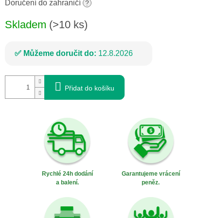
cena:
Doručení do zahraničí
?
Skladem
(>10 ks)
Můžeme doručit do:
12.8.2026
Přidat do košíku
Rychlé 24h dodání
Garantujeme vrácení
a balení.
peněz.