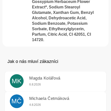
Gossypium Herbaceum Flower
Extract*, Sodium Stearoyl
Glutamate, Xanthan Gum, Benzyl
Alcohol, Dehydroacetic Acid,
Sodium Benzoate, Potassium
Sorbate, Ethylhexylglycerin,
Parfum, Citric Acid, CI 42051, CI
14720.
Magda Kolářová
MK
Hodnocení obchodu je 5 z 5 hvězdiček.
6.8.2026
Michaela Četmáková
MČ
Hodnocení obchodu je 5 z 5 hvězdiček.
4.8.2026