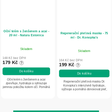
Oční krém s ženšenem a acai -
Regenerační pleťová maska - 75
20 ml - Natura Estonica
ml - Dr. Konopka's
Skladem
Skladem
148 Kč bez DPH
164 Kč bez DPH
179 Kč
?
199 Kč
?
Do košíku
Do košíku
Oční krém s ženšenem a acai
Regenerační pleťová maska Dr.
zpevňuje, hydratuje a vyhlazuje
Konopka’s intenzivně hydratuje,
jemnou pokožku kolem očí. Pomáhá
vyživuje a pomáhá obnovovat pleť,
redukovat vzhled vrásek a známek
zlepšuje její pružnost a zanechává ji
únavy a podporuje pružnost pleti.
jemnou.