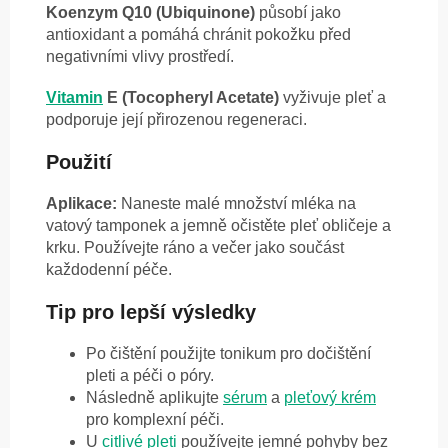
Koenzym Q10 (Ubiquinone)
působí jako
antioxidant a pomáhá chránit pokožku před
negativními vlivy prostředí.
Vitamin
E (Tocopheryl Acetate)
vyživuje pleť a
podporuje její přirozenou regeneraci.
Použití
Aplikace:
Naneste malé množství mléka na
vatový tamponek a jemně očistěte pleť obličeje a
krku. Používejte ráno a večer jako součást
každodenní péče.
Tip pro lepší výsledky
Po čištění použijte tonikum pro dočištění
pleti a péči o póry.
Následně aplikujte
sérum
a
pleťový krém
pro komplexní péči.
U
citlivé pleti
používejte jemné pohyby bez