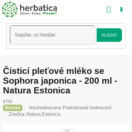
Přejít
NÁKU
na
obsah
KOŠÍK
HLEDAT
Čisticí pleťové mléko se
Sophora japonica - 200 ml -
Natura Estonica
6706
Průměrné
Neohodnoceno
Podrobnosti hodnocení
Novinka
hodnocení
Značka:
Natura Estonica
produktu
je