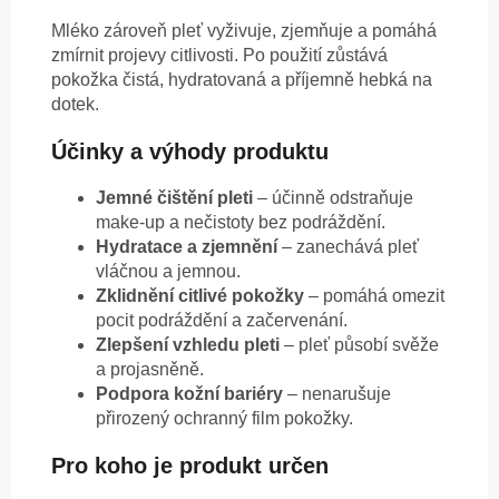
Mléko zároveň pleť vyživuje, zjemňuje a pomáhá
zmírnit projevy citlivosti. Po použití zůstává
pokožka čistá, hydratovaná a příjemně hebká na
dotek.
Účinky a výhody produktu
Jemné čištění pleti
– účinně odstraňuje
make-up a nečistoty bez podráždění.
Hydratace a zjemnění
– zanechává pleť
vláčnou a jemnou.
Zklidnění citlivé pokožky
– pomáhá omezit
pocit podráždění a začervenání.
Zlepšení vzhledu pleti
– pleť působí svěže
a projasněně.
Podpora kožní bariéry
– nenarušuje
přirozený ochranný film pokožky.
Pro koho je produkt určen