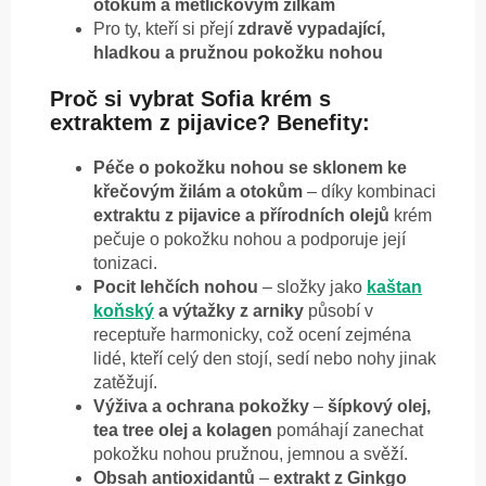
otokům a metličkovým žilkám
Pro ty, kteří si přejí
zdravě vypadající,
hladkou a pružnou pokožku nohou
Proč si vybrat Sofia krém s
extraktem z pijavice? Benefity:
Péče o pokožku nohou se sklonem ke
křečovým žilám a otokům
– díky kombinaci
extraktu z pijavice a přírodních olejů
krém
pečuje o pokožku nohou a podporuje její
tonizaci.
Pocit lehčích nohou
– složky jako
kaštan
koňský
a výtažky z arniky
působí v
receptuře harmonicky, což ocení zejména
lidé, kteří celý den stojí, sedí nebo nohy jinak
zatěžují.
Výživa a ochrana pokožky
–
šípkový olej,
tea tree olej a kolagen
pomáhají zanechat
pokožku nohou pružnou, jemnou a svěží.
Obsah antioxidantů
–
extrakt z Ginkgo