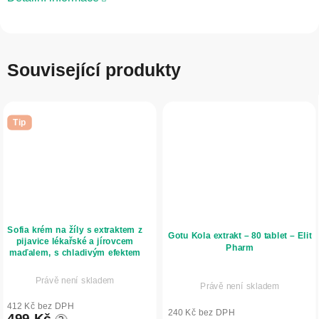
Související produkty
Tip
Sofia krém na žíly s extraktem z
Gotu Kola extrakt – 80 tablet – Elit
pijavice lékařské a jírovcem
Pharm
maďalem, s chladivým efektem
- 150 ml
Právě není skladem
Právě není skladem
412 Kč bez DPH
240 Kč bez DPH
499 Kč