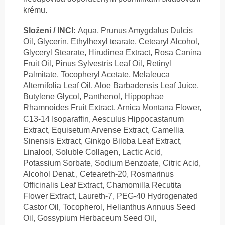
krému.
Složení / INCI:
Aqua, Prunus Amygdalus Dulcis
Oil, Glycerin, Ethylhexyl tearate, Cetearyl Alcohol,
Glyceryl Stearate, Hirudinea Extract, Rosa Canina
Fruit Oil, Pinus Sylvestris Leaf Oil, Retinyl
Palmitate, Tocopheryl Acetate, Melaleuca
Alternifolia Leaf Oil, Aloe Barbadensis Leaf Juice,
Butylene Glycol, Panthenol, Hippophae
Rhamnoides Fruit Extract, Arnica Montana Flower,
C13-14 Isoparaffin, Aesculus Hippocastanum
Extract, Equisetum Arvense Extract, Camellia
Sinensis Extract, Ginkgo Biloba Leaf Extract,
Linalool, Soluble Collagen, Lactic Acid,
Potassium Sorbate, Sodium Benzoate, Citric Acid,
Alcohol Denat., Ceteareth-20, Rosmarinus
Officinalis Leaf Extract, Chamomilla Recutita
Flower Extract, Laureth-7, PEG-40 Hydrogenated
Castor Oil, Tocopherol, Helianthus Annuus Seed
Oil, Gossypium Herbaceum Seed Oil,