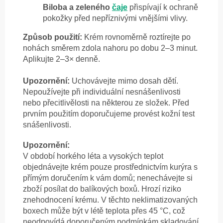
Biloba a zeleného
čaje
přispívají k ochraně
pokožky před nepříznivými vnějšími vlivy.
Způsob použití:
Krém rovnoměrně roztírejte po
nohách směrem zdola nahoru po dobu 2–3 minut.
Aplikujte 2–3× denně.
Upozornění:
Uchovávejte mimo dosah dětí.
Nepoužívejte při individuální nesnášenlivosti
nebo přecitlivělosti na některou ze složek. Před
prvním použitím doporučujeme provést kožní test
snášenlivosti.
Upozornění:
V období horkého léta a vysokých teplot
objednávejte krém pouze prostřednictvím kurýra s
přímým doručením k vám domů; nenechávejte si
zboží posílat do balíkových boxů. Hrozí riziko
znehodnocení krému. V těchto neklimatizovaných
boxech může být v létě teplota přes 45 °C, což
neodpovídá doporučeným podmínkám skladování