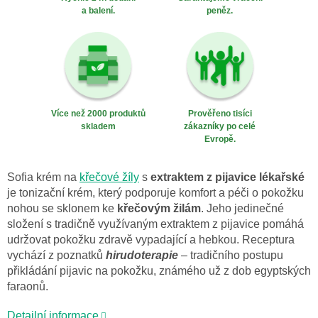
a balení.
peněz.
Více než 2000 produktů
Prověřeno tisíci
skladem
zákazníky po celé
Evropě.
Sofia krém na
křečové žíly
s
extraktem z pijavice lékařské
je tonizační krém, který podporuje komfort a péči o pokožku
nohou se sklonem ke
křečovým žilám
. Jeho jedinečné
složení s tradičně využívaným extraktem z pijavice pomáhá
udržovat pokožku zdravě vypadající a hebkou. Receptura
vychází z poznatků
hirudoterapie
– tradičního postupu
přikládání pijavic na pokožku, známého už z dob egyptských
faraonů.
Detailní informace