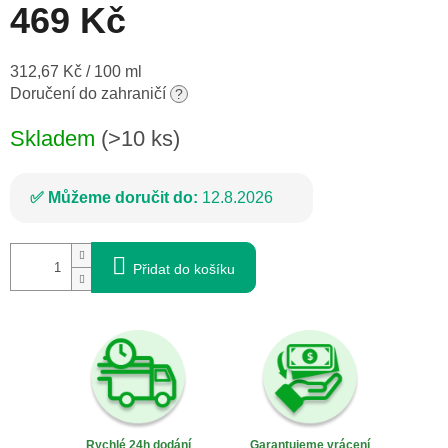
469 Kč
Měrná
312,67 Kč / 100 ml
cena:
Doručení do zahraničí
?
Skladem
(>10 ks)
Můžeme doručit do:
12.8.2026
Přidat do košíku
Rychlé 24h dodání
Garantujeme vrácení