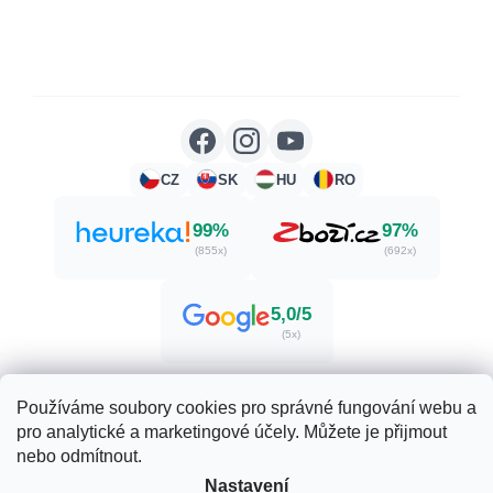
CZ
SK
HU
RO
99%
97%
(855x)
(692x)
5,0/5
(5x)
Používáme soubory cookies pro správné fungování webu a
pro analytické a marketingové účely. Můžete je přijmout
Vytvořil Shoptet
nebo odmítnout.
Nastavení