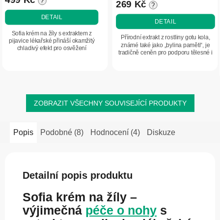
?
269 Kč
?
DETAIL
DETAIL
Sofia krém na žíly s extraktem z
Přírodní extrakt z rostliny gotu kola,
pijavice lékařské přináší okamžitý
známé také jako „bylina paměti“, je
chladivý efekt pro osvěžení
tradičně ceněn pro podporu tělesné i
unavených nohou. Jeho tonizující
duševní pohody. Doplněk stravy s
receptura podporuje komfort
obsahem extraktu z gotu koly a...
pokožky nohou se...
ZOBRAZIT VŠECHNY SOUVISEJÍCÍ PRODUKTY
Popis
Podobné (8)
Hodnocení (4)
Diskuze
Detailní popis produktu
Sofia krém na žíly –
výjimečná
péče o nohy
s