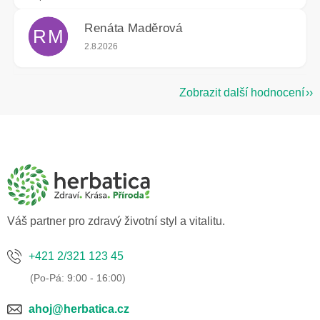
Renáta Maděrová
RM
Hodnocení obchodu je 5 z 5 hvězdiček.
2.8.2026
Zobrazit další hodnocení
Z
á
p
a
t
í
Váš partner pro zdravý životní styl a vitalitu.
+421 2/321 123 45
ahoj@herbatica.cz