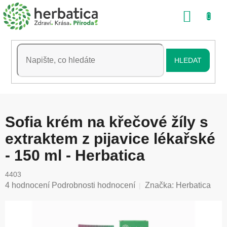
Přejít
NÁKU
na
obsah
KOŠÍK
HLEDAT
Sofia krém na křečové žíly s
extraktem z pijavice lékařské
- 150 ml - Herbatica
4403
Průměrné
4 hodnocení
Podrobnosti hodnocení
Značka:
Herbatica
hodnocení
produktu
je