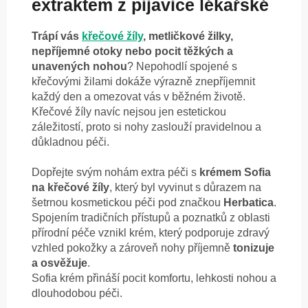
extraktem z pijavice lékařské
Trápí vás
křečové žíly
, metličkové žilky,
nepříjemné otoky nebo pocit těžkých a
unavených nohou
? Nepohodlí spojené s
křečovými žilami dokáže výrazně znepříjemnit
každý den a omezovat vás v běžném životě.
Křečové žíly navíc nejsou jen estetickou
záležitostí, proto si nohy zaslouží pravidelnou a
důkladnou péči.
Dopřejte svým nohám extra péči s
krémem Sofia
na křečové žíly
, který byl vyvinut s důrazem na
šetrnou kosmetickou péči pod značkou
Herbatica
.
Spojením tradičních přístupů a poznatků z oblasti
přírodní péče vznikl krém, který podporuje zdravý
vzhled pokožky a zároveň nohy příjemně
tonizuje
a osvěžuje
.
Sofia krém přináší pocit komfortu, lehkosti nohou a
dlouhodobou péči.