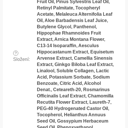
Fruit Oil, Pinus Sylvestris Leaf Oil,
Retinyl Palmitate, Tocopheryl
Acetate, Melaleuca Alternifolia Leaf
Oil, Aloe Barbadensis Leaf Juice,
Butylene Glycol, Panthenol,
Hippophae Rhamnoides Fruit
Extract, Arnica Montana Flower,
C13-14 Isoparaffin, Aesculus
Hippocastanum Extract, Equisetum
?
Arvense Extract, Camellia Sinensis
Složení
:
Extract, Ginkgo Biloba Leaf Extract,
Linalool, Soluble Collagen, Lactic
Acid, Potassium Sorbate, Sodium
Benzoate, Citric Acid, Alcohol
Denat., Ceteareth-20, Rosmarinus
Officinalis Leaf Extract, Chamomilla
Recutita Flower Extract, Laureth-7,
PEG-40 Hydrogenated Castor Oil,
Tocopherol, Helianthus Annuus
Seed Oil, Gossypium Herbaceum
Seed Oil, Phenoxyethanol,