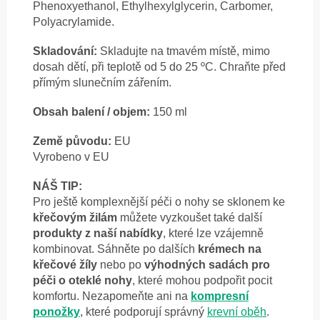
Phenoxyethanol, Ethylhexylglycerin, Carbomer,
Polyacrylamide.
Skladování:
Skladujte na tmavém místě, mimo
dosah dětí, při teplotě od 5 do 25 ºC. Chraňte před
přímým slunečním zářením.
Obsah balení / objem:
150 ml
Země původu:
EU
Vyrobeno v EU
NÁŠ TIP:
Pro ještě komplexnější péči o nohy se sklonem ke
křečovým žilám
můžete vyzkoušet také další
produkty z naší nabídky
, které lze vzájemně
kombinovat. Sáhněte po dalších
krémech na
křečové žíly
nebo po
výhodných sadách pro
péči o oteklé nohy
, které mohou podpořit pocit
komfortu. Nezapomeňte ani na
kompresní
ponožky
, které podporují správný
krevní oběh
.