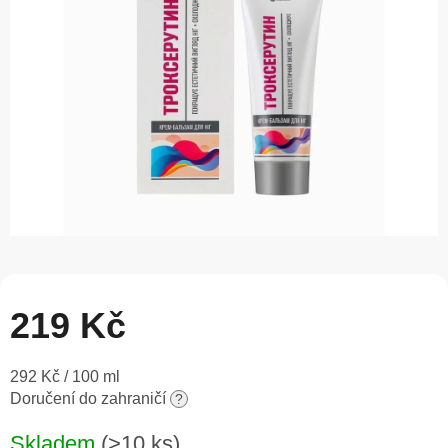
5
hvězdiček.
219 Kč
Měrná
292 Kč / 100 ml
cena:
Doručení do zahraničí
?
Skladem
(>10 ks)