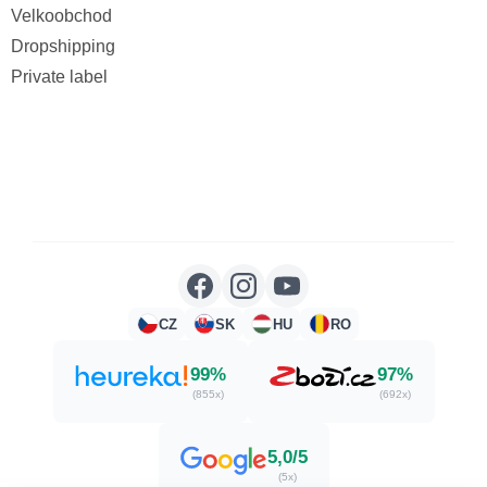
Velkoobchod
Dropshipping
Private label
CZ
SK
HU
RO
99%
97%
(855x)
(692x)
5,0/5
(5x)