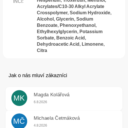
Hesperidin, Troxerutin, Menthol,
INCI
:
Acrylates/C10-30 Alkyl Acrylate
Crosspolymer, Sodium Hydroxide,
Alcohol, Glycerin, Sodium
Benzoate, Phenoxyethanol,
Ethylhexylglycerin, Potassium
Sorbate, Benzoic Acid,
Dehydroacetic Acid, Limonene,
Citra
Magda Kolářová
MK
Hodnocení obchodu je 5 z 5 hvězdiček.
6.8.2026
Michaela Četmáková
MČ
Hodnocení obchodu je 5 z 5 hvězdiček.
4.8.2026