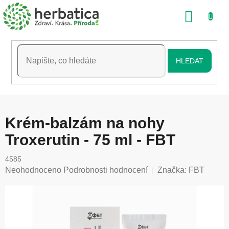
Přejít
NÁKU
na
obsah
KOŠÍK
HLEDAT
Krém-balzám na nohy
Troxerutin - 75 ml - FBT
4585
Průměrné
Neohodnoceno
Podrobnosti hodnocení
Značka:
FBT
hodnocení
produktu
je
0,0
z