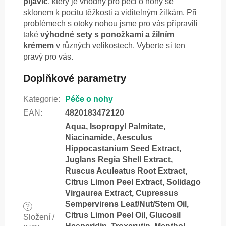
pijavic
, který je vhodný pro péči o nohy se
sklonem k pocitu těžkosti a viditelným žilkám. Při
problémech s otoky nohou jsme pro vás připravili
také
výhodné sety s ponožkami a žilním
krémem
v různých velikostech. Vyberte si ten
pravý pro vás.
Doplňkové parametry
Kategorie
:
Péče o nohy
EAN
:
4820183472120
Aqua, Isopropyl Palmitate,
Niacinamide, Aesculus
Hippocastanium Seed Extract,
Juglans Regia Shell Extract,
Ruscus Aculeatus Root Extract,
Citrus Limon Peel Extract, Solidago
Virgaurea Extract, Cupressus
Sempervirens Leaf/Nut/Stem Oil,
?
Citrus Limon Peel Oil, Glucosil
Složení /