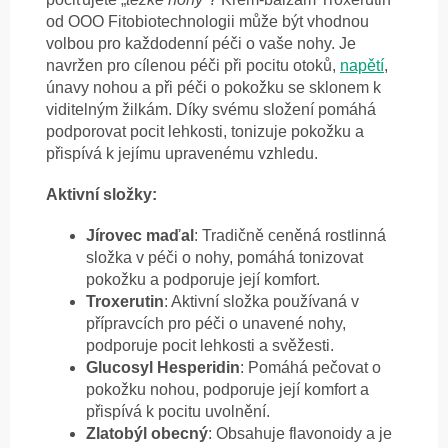
od OOO Fitobiotechnologii může být vhodnou
volbou pro každodenní péči o vaše nohy. Je
navržen pro cílenou péči při pocitu otoků,
napětí
,
únavy nohou a při péči o pokožku se sklonem k
viditelným žilkám. Díky svému složení pomáhá
podporovat pocit lehkosti, tonizuje pokožku a
přispívá k jejímu upravenému vzhledu.
Aktivní složky:
Jírovec maďal
: Tradičně ceněná rostlinná
složka v péči o nohy, pomáhá tonizovat
pokožku a podporuje její komfort.
Troxerutin
: Aktivní složka používaná v
přípravcích pro péči o unavené nohy,
podporuje pocit lehkosti a svěžesti.
Glucosyl Hesperidin
: Pomáhá pečovat o
pokožku nohou, podporuje její komfort a
přispívá k pocitu uvolnění.
Zlatobýl obecný
: Obsahuje flavonoidy a je