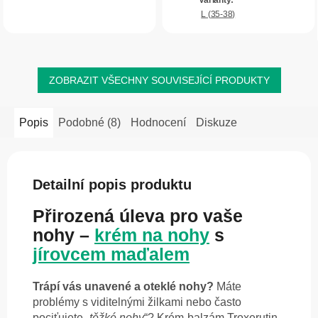
příjemně chladí, pomáhá ulevit...
Aloe...
L (35-38)
ZOBRAZIT VŠECHNY SOUVISEJÍCÍ PRODUKTY
Popis
Podobné (8)
Hodnocení
Diskuze
Detailní popis produktu
Přirozená úleva pro vaše
nohy –
krém na nohy
s
jírovcem maďalem
Trápí vás unavené a oteklé nohy?
Máte
problémy s viditelnými žilkami nebo často
pociťujete „
těžké nohy
“? Krém-balzám Troxerutin