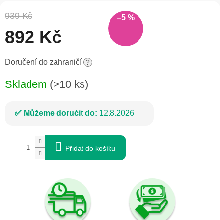
939 Kč
–5 %
892 Kč
Měrná
Doručení do zahraničí
?
cena:
Skladem
(>10 ks)
Můžeme doručit do:
12.8.2026
Přidat do košíku