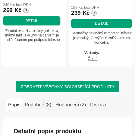
hodnocení
240 Kč bez DPH
produktu
198 Kč bez DPH
269 Kč
?
239 Kč
?
je
5,0
DETAIL
DETAIL
z
Přírodní extrakt z rostliny gotu kola,
5
Jedinečný bavlněný kompresní návlek
známé také jako „bylina paměti“, je
je vhodný při zvýšené zátěži dolních
hvězdiček.
tradičně ceněn pro podporu tělesné
končetin.
i duševní pohody. Doplněk stravy s
obsahem extraktu z gotu koly a...
Černá
ZOBRAZIT VŠECHNY SOUVISEJÍCÍ PRODUKTY
Popis
Podobné (8)
Hodnocení (2)
Diskuze
Detailní popis produktu