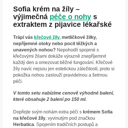
Sofia krém na žíly –
výjimečná
péče o nohy
s
extraktem z pijavice lékařské
Trápí vás
křečové žíly
, metličkové žilky,
nepříjemné otoky nebo pocit těžkých a
unavených nohou?
Nepohodlí spojené s
křečovými žilami dokáže výrazně znepříjemnit
každý den a omezovat běžné fungování. Křečové
žíly navíc nejsou jen estetickou záležitostí, proto si
pokožka nohou zaslouží pravidelnou a šetrnou
péči.
V tomto setu nabízíme cenově výhodné balení,
které obsahuje 2 balení po 150 ml.
Dopřejte svým nohám extra péči s
krémem Sofia
na křečové žíly
, vyvinutým pod značkou
Herbatica
. Spojením tradičních postupů a