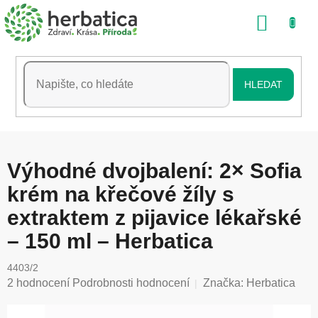
Přejít
NÁKU
na
obsah
KOŠÍK
HLEDAT
Výhodné dvojbalení: 2× Sofia
krém na křečové žíly s
extraktem z pijavice lékařské
– 150 ml – Herbatica
4403/2
Průměrné
2 hodnocení
Podrobnosti hodnocení
Značka:
Herbatica
hodnocení
produktu