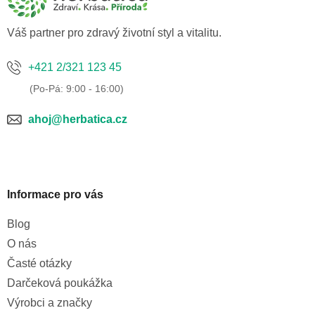
t
í
Váš partner pro zdravý životní styl a vitalitu.
+421 2/321 123 45
ahoj@herbatica.cz
Informace pro vás
Blog
O nás
Časté otázky
Darčeková poukážka
Výrobci a značky