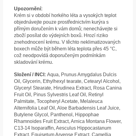
Upozornění:
Krém si v období horkého léta a vysokých teplot
objednávejte pouze prostřednictvím kurýra s
přímým doručením k vám domů; nenechávejte si
zboží posílat do výdejních boxů. Hrozí riziko
znehodnocení krému. V těchto neklimatizovaných
boxech může být během léta teplota přes 45 °C,
což neodpovídá doporučeným podmínkám
skladování krému.
Složení / INCI:
Aqua, Prunus Amygdalus Dulcis
Oil, Glycerin, Ethylhexyl tearate, Cetearyl Alcohol,
Glyceryl Stearate, Hirudinea Extract, Rosa Canina
Fruit Oil, Pinus Sylvestris Leaf Oil, Retinyl
Palmitate, Tocopheryl Acetate, Melaleuca
Alternifolia Leaf Oil, Aloe Barbadensis Leaf Juice,
Butylene Glycol, Panthenol, Hippophae
Rhamnoides Fruit Extract, Arnica Montana Flower,
C13-14 Isoparaffin, Aesculus Hippocastanum
Extract, Equisetum Arvense Extract, Camellia