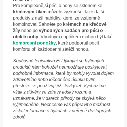
Pro komplexnější péči o nohy se sklonem ke
křečovým žilám
můžete vyzkoušet také další
produkty z naší nabídky, které lze vzájemně
kombinovat. Sáhněte po
krémech na křečové
žíly
nebo po
výhodných sadách pro péči o
oteklé nohy
. Vhodným doplňkem mohou být také
kompresní ponožky
, které podporují pocit
komfortu při každodenní zátěži nohou.
Současná legislativa EU týkající se bylinných
produktů nám bohužel neumožňuje poskytovat
podrobné informace, které by mohly vyvolat dojem
zdravotního nebo léčebného účinku bylin,
přestože se používají již stovky let. Vycházíme
však z důvěry ve zdravý lidský rozum a
uznáváme, že v darech přírody se skrývá něco
výjimečného. Nechceme vás připravit o možnost
získat informace o bylinách z veřejně dostupných
zdrojů.