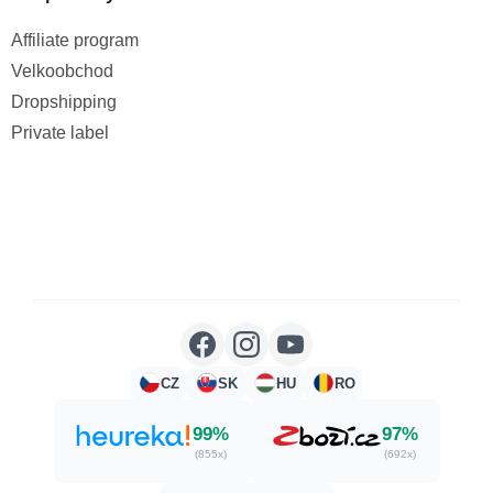
Affiliate program
Velkoobchod
Dropshipping
Private label
CZ
SK
HU
RO
99%
97%
(855x)
(692x)