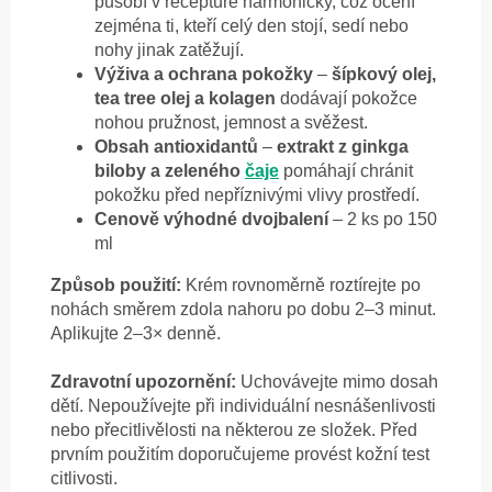
působí v receptuře harmonicky, což ocení
zejména ti, kteří celý den stojí, sedí nebo
nohy jinak zatěžují.
Výživa a ochrana pokožky
–
šípkový olej,
tea tree olej a kolagen
dodávají pokožce
nohou pružnost, jemnost a svěžest.
Obsah antioxidantů
–
extrakt z ginkga
biloby a zeleného
čaje
pomáhají chránit
pokožku před nepříznivými vlivy prostředí.
Cenově výhodné dvojbalení
– 2 ks po 150
ml
Způsob použití:
Krém rovnoměrně roztírejte po
nohách směrem zdola nahoru po dobu 2–3 minut.
Aplikujte 2–3× denně.
Zdravotní upozornění:
Uchovávejte mimo dosah
dětí. Nepoužívejte při individuální nesnášenlivosti
nebo přecitlivělosti na některou ze složek. Před
prvním použitím doporučujeme provést kožní test
citlivosti.