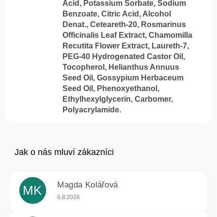
Acid, Potassium Sorbate, Sodium
Benzoate, Citric Acid, Alcohol
Denat., Ceteareth-20, Rosmarinus
Officinalis Leaf Extract, Chamomilla
Recutita Flower Extract, Laureth-7,
PEG-40 Hydrogenated Castor Oil,
Tocopherol, Helianthus Annuus
Seed Oil, Gossypium Herbaceum
Seed Oil, Phenoxyethanol,
Ethylhexylglycerin, Carbomer,
Polyacrylamide.
Magda Kolářová
MK
Hodnocení obchodu je 5 z 5 hvězdiček.
6.8.2026