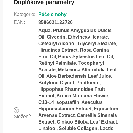
Doplňkové parametry
Kategorie
:
Péče o nohy
EAN
:
8586021132736
Aqua, Prunus Amygdalus Dulcis
Oil, Glycerin, Ethylhexyl tearate,
Cetearyl Alcohol, Glyceryl Stearate,
Hirudinea Extract, Rosa Canina
Fruit Oil, Pinus Sylvestris Leaf Oil,
Retinyl Palmitate, Tocopheryl
Acetate, Melaleuca Alternifolia Leaf
Oil, Aloe Barbadensis Leaf Juice,
Butylene Glycol, Panthenol,
Hippophae Rhamnoides Fruit
Extract, Arnica Montana Flower,
C13-14 Isoparaffin, Aesculus
Hippocastanum Extract, Equisetum
?
Arvense Extract, Camellia Sinensis
Složení
:
Extract, Ginkgo Biloba Leaf Extract,
Linalool, Soluble Collagen, Lactic