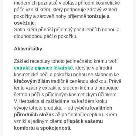
moderních poznatků v oblasti přírodní kosmetické
péče vznikl krém, který podporuje zdravý vzhled
pokožky a zároveň nohy příjemně
tonizuje a
osvěžuje
.
Sofia krém přináší příjemný pocit lehčích nohou a
dlouhodobou péči o pokožku.
Aktivní látky:
Základ receptury tohoto jedinečného krému tvoří
extrakt z pijavice lékařské
, který je v přírodní
kosmetické péči o pokožku nohou se sklonem ke
křečovým žilám
tradičně ceněnou složkou. Právě
tento vzácný extrakt je srdcem krému a propojuje
šetrnou péči s příjemným kosmetickým účinkem.
V Herbatica si zakládáme na každém kroku
vývoje tohoto produktu – od výběru
kvalitních
přírodních složek
až po finální recepturu. Krém
vznikl s jediným cílem:
přispět k vašemu
komfortu a spokojenosti.