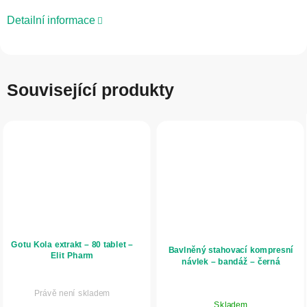
Detailní informace
Související produkty
Gotu Kola extrakt – 80 tablet –
Bavlněný stahovací kompresní
Elit Pharm
návlek – bandáž – černá
Právě není skladem
Průměrné
Skladem