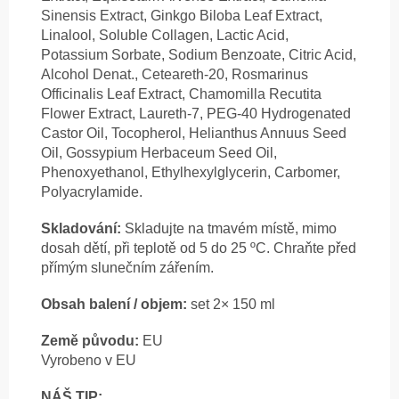
Sinensis Extract, Ginkgo Biloba Leaf Extract,
Linalool, Soluble Collagen, Lactic Acid,
Potassium Sorbate, Sodium Benzoate, Citric Acid,
Alcohol Denat., Ceteareth-20, Rosmarinus
Officinalis Leaf Extract, Chamomilla Recutita
Flower Extract, Laureth-7, PEG-40 Hydrogenated
Castor Oil, Tocopherol, Helianthus Annuus Seed
Oil, Gossypium Herbaceum Seed Oil,
Phenoxyethanol, Ethylhexylglycerin, Carbomer,
Polyacrylamide.
Skladování:
Skladujte na tmavém místě, mimo
dosah dětí, při teplotě od 5 do 25 ºC. Chraňte před
přímým slunečním zářením.
Obsah balení / objem:
set 2× 150 ml
Země původu:
EU
Vyrobeno v EU
NÁŠ TIP: