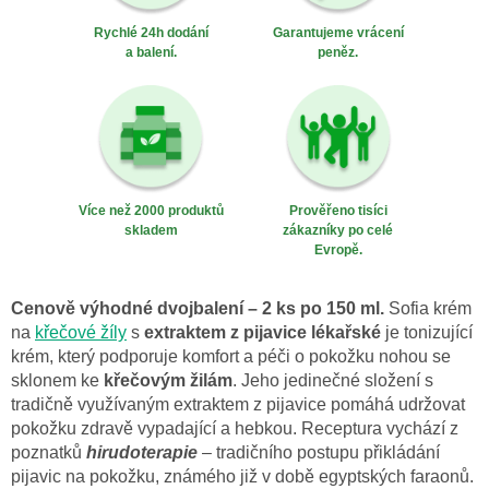
Rychlé 24h dodání
Garantujeme vrácení
a balení.
peněz.
Více než 2000 produktů
Prověřeno tisíci
skladem
zákazníky po celé
Evropě.
Cenově výhodné dvojbalení – 2 ks po 150 ml.
Sofia krém
na
křečové žíly
s
extraktem z pijavice lékařské
je tonizující
krém, který podporuje komfort a péči o pokožku nohou se
sklonem ke
křečovým žilám
. Jeho jedinečné složení s
tradičně využívaným extraktem z pijavice pomáhá udržovat
pokožku zdravě vypadající a hebkou. Receptura vychází z
poznatků
hirudoterapie
– tradičního postupu přikládání
pijavic na pokožku, známého již v době egyptských faraonů.