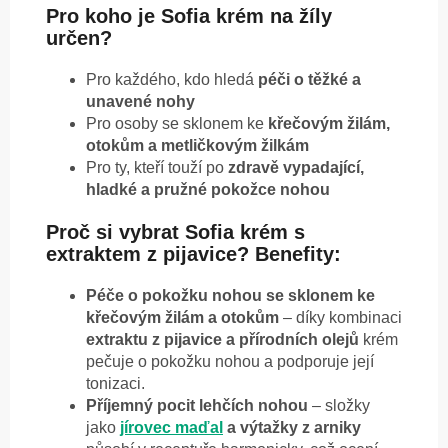
Pro koho je Sofia krém na žíly
určen?
Pro každého, kdo hledá
péči o těžké a
unavené nohy
Pro osoby se sklonem ke
křečovým žilám,
otokům a metličkovým žilkám
Pro ty, kteří touží po
zdravě vypadající,
hladké a pružné pokožce nohou
Proč si vybrat Sofia krém s
extraktem z pijavice? Benefity:
Péče o pokožku nohou se sklonem ke
křečovým žilám a otokům
– díky kombinaci
extraktu z pijavice a přírodních olejů
krém
pečuje o pokožku nohou a podporuje její
tonizaci.
Příjemný pocit lehčích nohou
– složky
jako
jírovec maďal
a výtažky z arniky