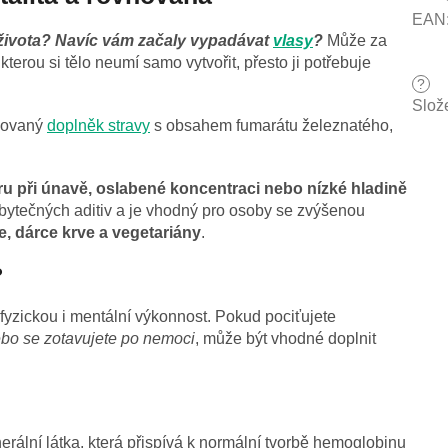
EAN
o života? Navíc vám začaly vypadávat
vlasy
?
Může za
 kterou si tělo neumí samo vytvořit, přesto ji potřebuje
?
Slož
acovaný
doplněk stravy
s obsahem fumarátu železnatého,
u při únavě, oslabené koncentraci nebo nízké hladině
bytečných aditiv a je vhodný pro osoby se zvýšenou
e, dárce krve a vegetariány
.
?
 fyzickou i mentální výkonnost. Pokud pociťujete
ebo se zotavujete po nemoci
, může být vhodné doplnit
rální látka, která přispívá k normální tvorbě hemoglobinu