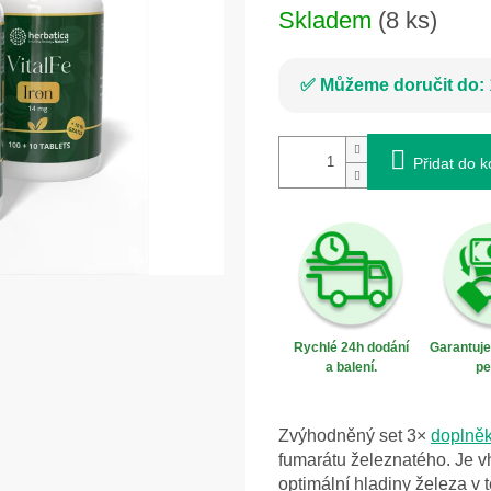
Skladem
(8 ks)
Můžeme doručit do:
Přidat do k
Rychlé 24h dodání
Garantuj
a balení.
pe
Zvýhodněný set 3×
doplněk
fumarátu železnatého. Je v
optimální hladiny železa v 