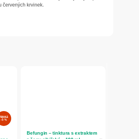
u červených krvinek.
759 Kč
–5 %
Befungin – tinktura s extraktem