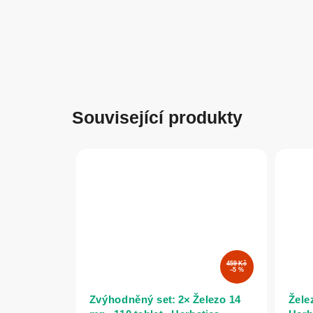
Související produkty
459 Kč
–5 %
Zvýhodněný set: 2× Železo 14
Želez