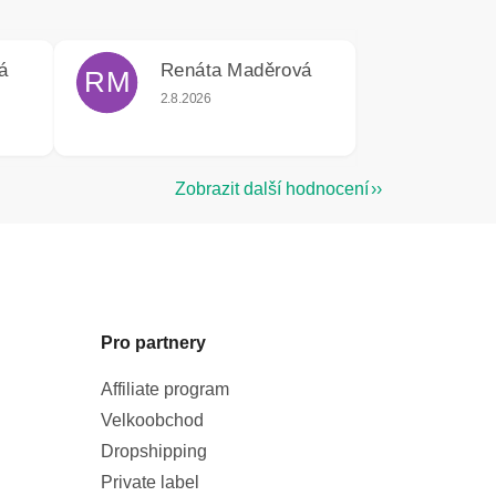
á
Renáta Maděrová
RM
e 5 z 5 hvězdiček.
Hodnocení obchodu je 5 z 5 hvězdiček.
2.8.2026
Zobrazit další hodnocení
Pro partnery
Affiliate program
Velkoobchod
Dropshipping
Private label