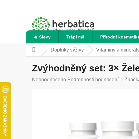
Přejít
na
obsah
🔥 Slevy
Trápí mě
Přírodní kosmetik
Doplňky výživy
Vitamíny a minerál
Domů
Zvýhodněný set: 3× Žele
Průměrné
Neohodnoceno
Podrobnosti hodnocení
Značk
hodnocení
produktu
je
0,0
z
5
hvězdiček.