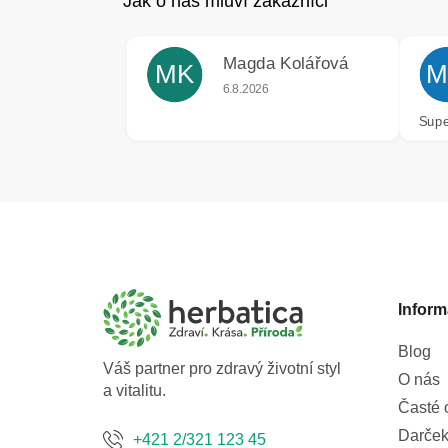
Magda Kolářová
MK
M
Hodnocení obchodu je 5 z 5 hvězdiče
6.8.2026
Supe
Z
á
p
a
Inform
t
í
Blog
Váš partner pro zdravý životní styl
O nás
a vitalitu.
Časté 
Darček
+421 2/321 123 45