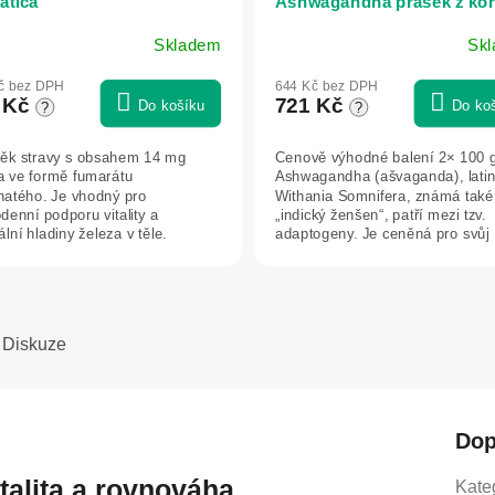
atica
Ashwagandha prášek z koř
7% extrakt – 100 g – Herbat
Skladem
Sk
č bez DPH
644 Kč bez DPH
 Kč
721 Kč
Do košíku
Do ko
?
?
ěk stravy s obsahem 14 mg
Cenově výhodné balení 2× 100 g
a ve formě fumarátu
Ashwagandha (ašvaganda), lati
natého. Je vhodný pro
Withania Somnifera, známá také
denní podporu vitality a
„indický ženšen“, patří mezi tzv.
lní hladiny železa v těle.
adaptogeny. Je ceněná pro svůj
á při únavě a slabosti a...
příznivý...
Diskuze
Dop
italita a rovnováha
Kate