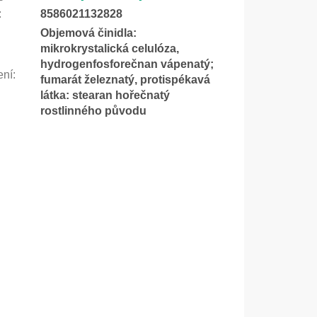
:
8586021132828
Objemová činidla:
mikrokrystalická celulóza,
hydrogenfosforečnan vápenatý;
ení
:
fumarát železnatý, protispékavá
látka: stearan hořečnatý
rostlinného původu