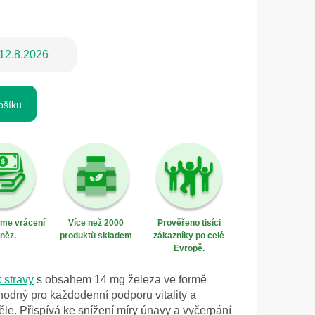
12.8.2026
ošíku
eme vrácení
Více než 2000
Prověřeno tisíci
něz.
produktů skladem
zákazníky po celé
Evropě.
 stravy
s obsahem 14 mg železa ve formě
hodný pro každodenní podporu vitality a
těle. Přispívá ke snížení míry únavy a vyčerpání