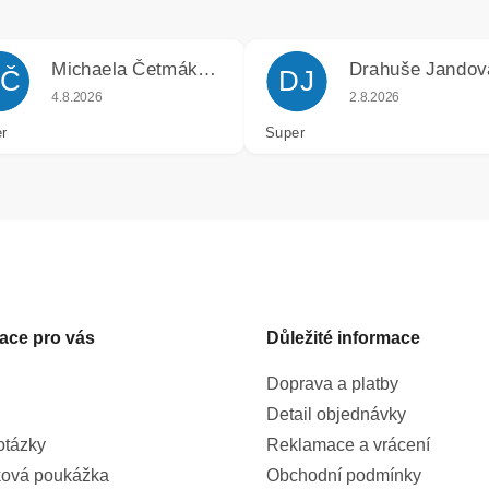
Michaela Četmáková
Drahuše Jandov
Č
DJ
k.
Hodnocení obchodu je 5 z 5 hvězdiček.
Hodnocení obchodu j
4.8.2026
2.8.2026
r
Super
ace pro vás
Důležité informace
Doprava a platby
Detail objednávky
otázky
Reklamace a vrácení
ová poukážka
Obchodní podmínky