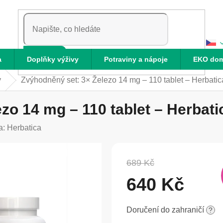
HLEDAT
a
Doplňky výživy
Potraviny a nápoje
EKO do
y
Zvýhodněný set: 3× Železo 14 mg – 110 tablet – Herbatic
zo 14 mg – 110 tablet – Herbati
a:
Herbatica
689 Kč
640 Kč
Měrná
Doručení do zahraničí
?
cena: