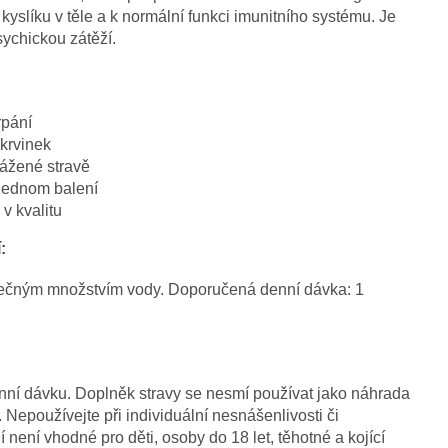
yslíku v těle a k normální funkci imunitního systému. Je
sychickou zátěží.
rpání
krvinek
ážené stravě
 jednom balení
v kvalitu
:
tatečným množstvím vody. Doporučená denní dávka: 1
ní dávku. Doplněk stravy se nesmí používat jako náhrada
 Nepoužívejte při individuální nesnášenlivosti či
í není vhodné pro děti, osoby do 18 let, těhotné a kojící