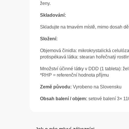
ženy.
Skladování:
Skladujte na tmavém místě, mimo dosah dětí,
Složení:
Objemová činidla: mikrokrystalická celulóz
protispékavá látka: stearan hořečnatý rostl
Množství účinné látky v DDD (1 tableta): 
*RHP = referenční hodnota příjmu
Země původu:
Vyrobeno na Slovensku
Obsah balení / objem:
setové balení 3× 110