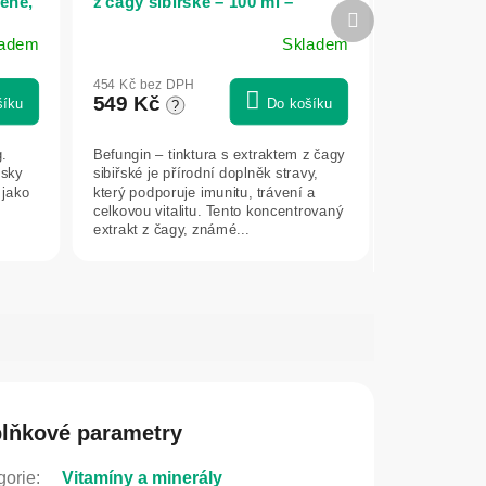
ene,
z čagy sibiřské – 100 ml –
Další
ica
Herbatica
produkt
ladem
Skladem
Průměrné
hodnocení
454 Kč bez DPH
produktu
549 Kč
šíku
Do košíku
?
je
5,0
.
Befungin – tinktura s extraktem z čagy
z
nsky
sibiřské je přírodní doplněk stravy,
5
 jako
který podporuje imunitu, trávení a
hvězdiček.
celkovou vitalitu. Tento koncentrovaný
extrakt z čagy, známé...
lňkové parametry
gorie
:
Vitamíny a minerály