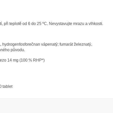
 při teplotě od 6 do 25 ºC. Nevystavujte mrazu a vlhkosti.
a, hydrogenfosforečnan vápenatý; fumarát železnatý,
inného původu.
železo 14 mg (100 % RHP*)
 tablet