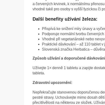
a červených krvinek, k normálnímu přenosu k
vhodné také pro osoby s vyšší fyzickou či p
Další benefity užívání železa:
Přispívá ke snížení míry únavy a vyče
Podporuje normální tvorbu červených 
Vhodné při vegetariánské nebo nevyv
Praktické dávkování – až 110 tablet v
Slovenská značka Herbatica – důvěra 
Způsob užívání a doporučené dávkování
Užívejte 1× denně 1 tabletu a zapijte dos
tableta.
Zdravotní upozornění:
Nepřekračujte stanovenou doporučenou den
pestré stravy. Uchovávejte mimo dosah dětí.
přecitlivělosti na některou ze složek. Užíván