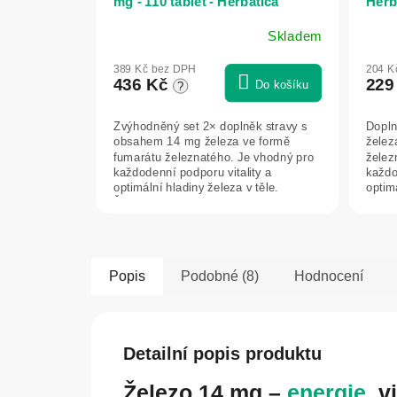
mg - 110 tablet - Herbatica
Herb
Skladem
Průměrné
hodnocení
389 Kč bez DPH
204 K
produktu
436 Kč
229
Do košíku
?
je
5,0
Zvýhodněný set 2× doplněk stravy s
Dopln
z
obsahem 14 mg železa ve formě
želez
5
fumarátu železnatého. Je vhodný pro
želez
hvězdiček.
každodenní podporu vitality a
každo
optimální hladiny železa v těle.
optimá
Železo...
Pomáh
Popis
Podobné (8)
Hodnocení
Detailní popis produktu
Železo 14 mg –
energie
, v