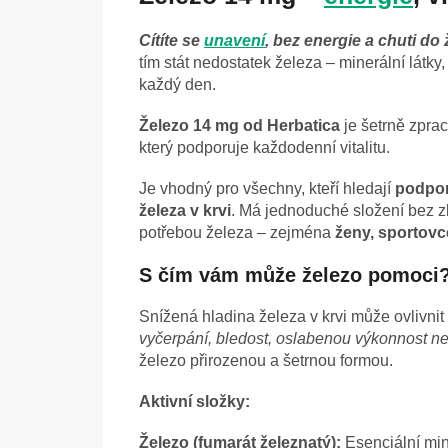
Cítíte se
unavení
, bez energie a chuti d
tím stát nedostatek železa – minerální látky,
každý den.
Železo 14 mg od Herbatica
je šetrně zpr
který podporuje každodenní vitalitu.
Je vhodný pro všechny, kteří hledají
podpor
železa v krvi
. Má jednoduché složení bez z
potřebou železa – zejména
ženy, sportovc
S čím vám může železo pomoci
Snížená hladina železa v krvi může ovlivnit
vyčerpání, bledost, oslabenou výkonnost n
železo přirozenou a šetrnou formou.
Aktivní složky:
Železo (fumarát železnatý):
Esenciální mine