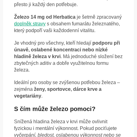
přesto ji každý den potřebuje.
Železo 14 mg od Herbatica
je šetrně zpracovaný
doplněk stravy
s obsahem fumarátu železnatého,
který podpoří vaši každodenní vitalitu.
Je vhodný pro všechny, kteří hledají
podporu při
únavě, oslabené koncentraci nebo nízké
hladině železa v krvi
. Má jednoduché složení bez
zbytečných aditiv a dobře využitelnou formu
železa.
Ideální pro osoby se zvýšenou potřebou železa –
zejména
ženy, sportovce, dárce krve a
vegetariány
.
S čím může železo pomoci?
Snížená hladina železa v krvi může ovlivnit
fyzickou i mentální výkonnost. Pokud pociťujete
vyčerpání, bledost, oslabenou výkonnost nebo se