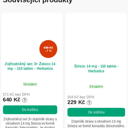
689 Kč
–7 %
Zvýhodněný set: 3× Železo 14
Železo 14 mg - 110 tablet -
mg – 110 tablet – Herbatica
Herbatica
Skladem
Skladem
571 Kč bez DPH
204 Kč bez DPH
640 Kč
?
229 Kč
?
Do košíku
Do košíku
Zvýhodněný set 3× doplněk stravy s
Doplněk stravy s obsahem 14 mg
obsahem 14 mg železa ve formě
železa ve formě fumarátu železnatého.
fumarátu železnatého. Je vhodný