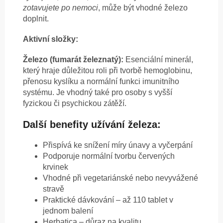
zotavujete po nemoci
, může být vhodné železo
doplnit.
Aktivní složky:
Železo (fumarát železnatý):
Esenciální minerál,
který hraje důležitou roli při tvorbě hemoglobinu,
přenosu kyslíku a normální funkci imunitního
systému. Je vhodný také pro osoby s vyšší
fyzickou či psychickou zátěží.
Další benefity užívání železa:
Přispívá ke snížení míry únavy a vyčerpání
Podporuje normální tvorbu červených
krvinek
Vhodné při vegetariánské nebo nevyvážené
stravě
Praktické dávkování – až 110 tablet v
jednom balení
Herbatica – důraz na kvalitu