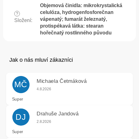
Objemová činidla: mikrokrystalická
celulóza, hydrogenfosforečnan
?
vápenatý; fumarát železnatý,
Složení
:
protispékavá látka: stearan
hořečnatý rostlinného původu
Michaela Četmáková
MČ
Hodnocení obchodu je 5 z 5 hvězdiček.
4.8.2026
Super
Drahuše Jandová
DJ
Hodnocení obchodu je 5 z 5 hvězdiček.
2.8.2026
Super