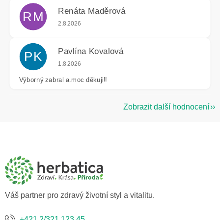
Renáta Maděrová
RM
Hodnocení obchodu je 5 z 5 hvězdiček.
2.8.2026
Pavlína Kovalová
PK
Hodnocení obchodu je 5 z 5 hvězdiček.
1.8.2026
Výborný zabral a.moc děkuji!!
Zobrazit další hodnocení
Z
á
p
a
t
í
Váš partner pro zdravý životní styl a vitalitu.
+421 2/321 123 45