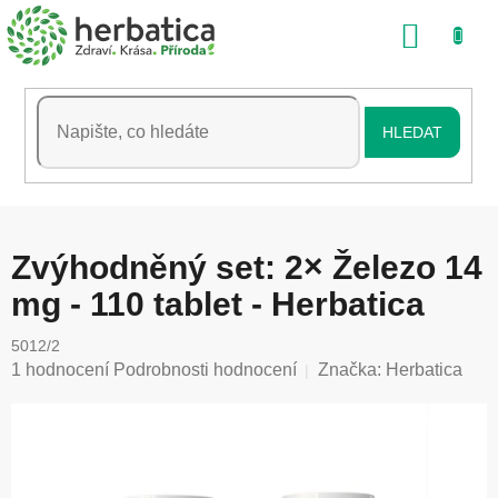
Přejít
NÁKU
na
obsah
KOŠÍK
HLEDAT
Zvýhodněný set: 2× Železo 14
mg - 110 tablet - Herbatica
5012/2
Průměrné
1 hodnocení
Podrobnosti hodnocení
Značka:
Herbatica
hodnocení
produktu
je
5,0
z