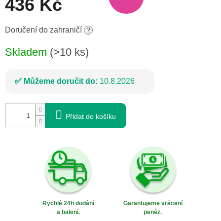
436 Kč
Měrná
Doručení do zahraničí
?
cena:
Skladem
(>10 ks)
Můžeme doručit do:
10.8.2026
Přidat do košíku
Rychlé 24h dodání
Garantujeme vrácení
a balení.
peněz.