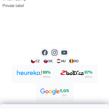
Private label
CZ
SK
HU
RO
99%
97%
(855x)
(692x)
5,0/5
(5x)