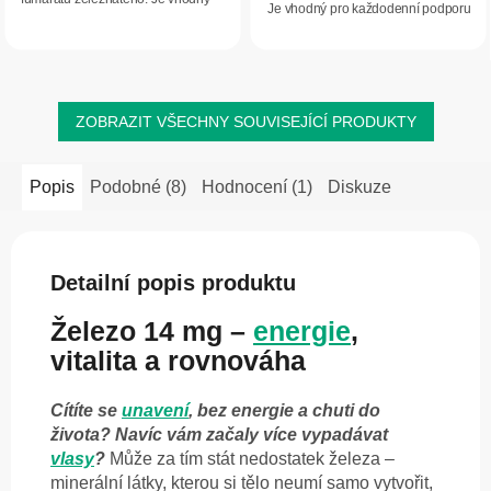
Je vhodný pro každodenní podporu
pro každodenní podporu vitality a
vitality a optimální hladiny železa v
optimální hladiny železa v těle.
těle. Pomáhá při únavě a slabosti a...
Přispívá ke...
ZOBRAZIT VŠECHNY SOUVISEJÍCÍ PRODUKTY
Popis
Podobné (8)
Hodnocení (1)
Diskuze
Detailní popis produktu
Železo 14 mg –
energie
,
vitalita a rovnováha
Cítíte se
unavení
, bez energie a chuti do
života? Navíc vám začaly více vypadávat
vlasy
?
Může za tím stát nedostatek železa –
minerální látky, kterou si tělo neumí samo vytvořit,