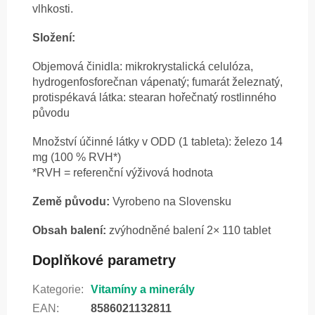
vlhkosti.
Složení:
Objemová činidla: mikrokrystalická celulóza,
hydrogenfosforečnan vápenatý; fumarát železnatý,
protispékavá látka: stearan hořečnatý rostlinného
původu
Množství účinné látky v ODD (1 tableta): železo 14
mg (100 % RVH*)
*RVH = referenční výživová hodnota
Země původu:
Vyrobeno na Slovensku
Obsah balení:
zvýhodněné balení 2× 110 tablet
Doplňkové parametry
Kategorie
:
Vitamíny a minerály
EAN
:
8586021132811