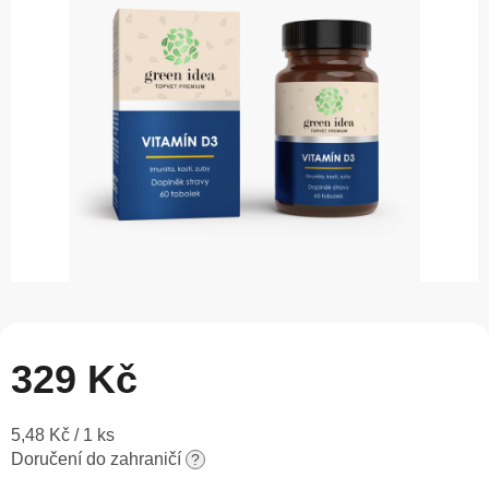
5
hvězdiček.
329 Kč
Měrná
5,48 Kč / 1 ks
cena:
Doručení do zahraničí
?