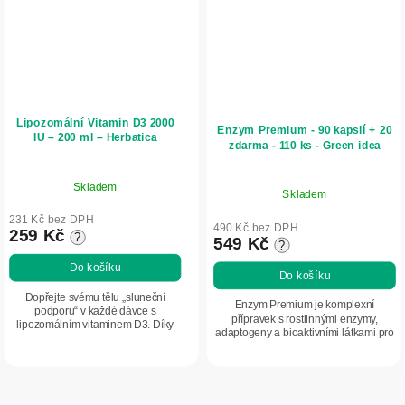
Lipozomální Vitamin D3 2000
Enzym Premium - 90 kapslí + 20
IU – 200 ml – Herbatica
zdarma - 110 ks - Green idea
Skladem
Skladem
231 Kč bez DPH
490 Kč bez DPH
259 Kč
?
549 Kč
?
Do košíku
Do košíku
Dopřejte svému tělu „sluneční
Enzym Premium je komplexní
podporu“ v každé dávce s
přípravek s rostlinnými enzymy,
lipozomálním vitaminem D3. Díky
adaptogeny a bioaktivními látkami pro
moderní lipozomální technologii
podporu trávení, nervového systému a
podpoříte své kosti, zuby, svaly i
celkové vitality. Obsahuje bromelain,...
imunitní systém formou...