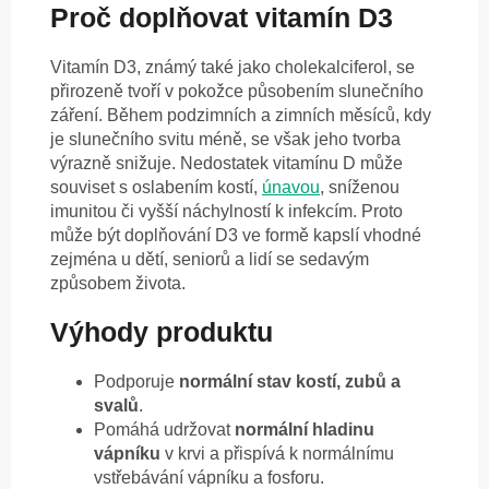
Proč doplňovat vitamín D3
Vitamín D3, známý také jako cholekalciferol, se
přirozeně tvoří v pokožce působením slunečního
záření. Během podzimních a zimních měsíců, kdy
je slunečního svitu méně, se však jeho tvorba
výrazně snižuje. Nedostatek vitamínu D může
souviset s oslabením kostí,
únavou
, sníženou
imunitou či vyšší náchylností k infekcím. Proto
může být doplňování D3 ve formě kapslí vhodné
zejména u dětí, seniorů a lidí se sedavým
způsobem života.
Výhody produktu
Podporuje
normální stav kostí, zubů a
svalů
.
Pomáhá udržovat
normální hladinu
vápníku
v krvi a přispívá k normálnímu
vstřebávání vápníku a fosforu.