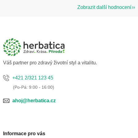
Zobrazit další hodnocení
Z
á
p
a
t
í
Váš partner pro zdravý životní styl a vitalitu.
+421 2/321 123 45
ahoj@herbatica.cz
Informace pro vás