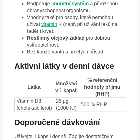
Podporuje
imunitní systém
a přirozenou
obranyschopnost organismu.
Vhodný také pro osoby, které nemohou
užívat
vitamin
K (např. při užívání léků na
ředění krve).
Rostlinný olejový základ
pro dobrou
vstřebatelnost.
Bez konzervantů a umělých přísad.
Aktivní látky v denní dávce
% referenční
Množství
Látka
hodnoty příjmu
v 1 kapsli
(RHP)
Vitamín D3
25 μg
500 % RHP
(cholekalciferol)
(1000 IU)
Doporučené dávkování
Užívejte 1 kapsli denně. Zapijte dostatečným