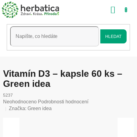
Přejít
NÁKU
na
obsah
KOŠÍK
HLEDAT
Vitamín D3 – kapsle 60 ks –
Green idea
5237
Průměrné
Neohodnoceno
Podrobnosti hodnocení
hodnocení
Značka:
Green idea
produktu
je
0,0
z