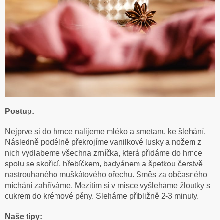
Postup:
Nejprve si do hrnce nalijeme mléko a smetanu ke šlehání.
Následně podélně překrojíme vanilkové lusky a nožem z
nich vydlabeme všechna zrníčka, která přidáme do hrnce
spolu se skořicí, hřebíčkem, badyánem a špetkou čerstvě
nastrouhaného muškátového ořechu. Směs za občasného
míchání zahříváme. Mezitím si v misce vyšleháme žloutky s
cukrem do krémové pěny. Šleháme přibližně 2-3 minuty.
Naše tipy: