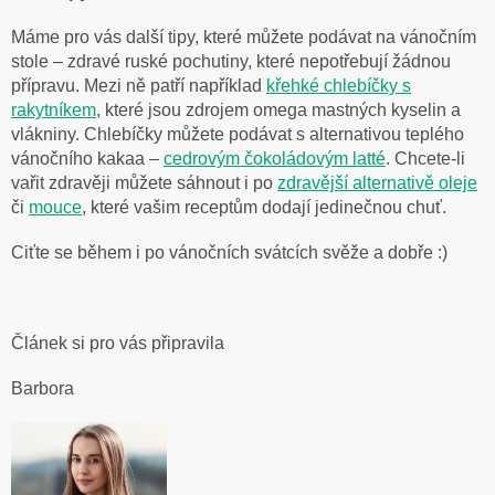
Máme pro vás další tipy, které můžete podávat na vánočním
stole – zdravé ruské pochutiny, které nepotřebují žádnou
přípravu. Mezi ně patří například
křehké chlebíčky s
rakytníkem
, které jsou zdrojem omega mastných kyselin a
vlákniny. Chlebíčky můžete podávat s alternativou teplého
vánočního kakaa –
cedrovým čokoládovým latté
. Chcete-li
vařit zdravěji můžete sáhnout i po
zdravější alternativě oleje
či
mouce
, které vašim receptům dodají jedinečnou chuť.
Ciťte se během i po vánočních svátcích svěže a dobře :)
Článek si pro vás připravila
Barbora