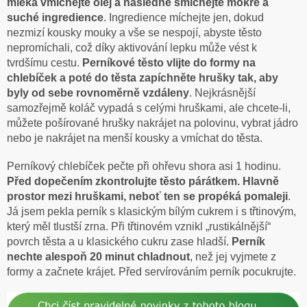
mléka vmíchejte olej a následně smíchejte mokré a
suché ingredience
. Ingredience míchejte jen, dokud
nezmizí kousky mouky a vše se nespojí, abyste těsto
nepromíchali, což díky aktivování lepku může vést k
tvrdšímu cestu.
Perníkové těsto vlijte do formy na
chlebíček a poté do těsta zapíchněte hrušky tak, aby
byly od sebe rovnoměrně vzdáleny
. Nejkrásnější
samozřejmě koláč vypadá s celými hruškami, ale chcete-li,
můžete pošírované hrušky nakrájet na polovinu, vybrat jádro
nebo je nakrájet na menší kousky a vmíchat do těsta.
Perníkový chlebíček pečte při ohřevu shora asi 1 hodinu.
Před dopečením zkontrolujte těsto párátkem. Hlavně
prostor mezi hruškami, neboť ten se propéká pomaleji
.
Já jsem pekla perník s klasickým bílým cukrem i s třtinovým,
který měl tlustší zrna. Při třtinovém vznikl „rustikálnější“
povrch těsta a u klasického cukru zase hladší.
Perník
nechte alespoň 20 minut chladnout
, než jej vyjmete z
formy a začnete krájet. Před servírováním perník pocukrujte.