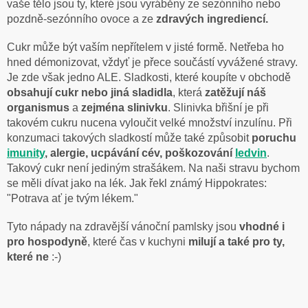
vaše tělo jsou ty, které jsou vyráběny ze sezónního nebo
pozdně-sezónního ovoce a ze
zdravých ingrediencí.
Cukr může být vaším nepřítelem v jisté formě. Netřeba ho
hned démonizovat, vždyť je přece součástí vyvážené stravy.
Je zde však jedno ALE. Sladkosti, které koupíte v obchodě
obsahují cukr nebo jiná sladidla
, která
zatěžují náš
organismus
a
zejména slinivku
. Slinivka břišní je při
takovém cukru nucena vyloučit velké množství inzulínu. Při
konzumaci takových sladkostí může také způsobit
poruchu
imunity
, alergie, ucpávání cév, poškozování
ledvin
.
Takový cukr není jediným strašákem. Na naši stravu bychom
se měli dívat jako na lék. Jak řekl známý Hippokrates:
"Potrava ať je tvým lékem."
Tyto nápady na zdravější vánoční pamlsky jsou
vhodné i
pro hospodyně
, které čas v kuchyni
milují a také pro ty,
které ne
:-)