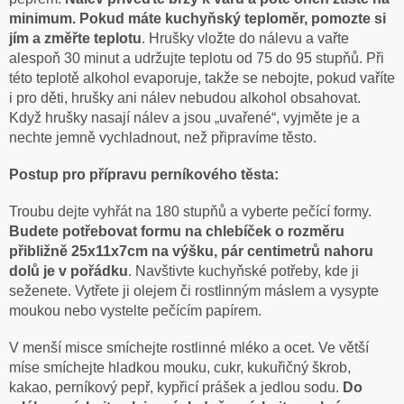
minimum. Pokud máte kuchyňský teploměr, pomozte si
jím a změřte teplotu
. Hrušky vložte do nálevu a vařte
alespoň 30 minut a udržujte teplotu od 75 do 95 stupňů. Při
této teplotě alkohol evaporuje, takže se nebojte, pokud vaříte
i pro děti, hrušky ani nálev nebudou alkohol obsahovat.
Když hrušky nasají nálev a jsou „uvařené“, vyjměte je a
nechte jemně vychladnout, než připravíme těsto.
Postup pro přípravu perníkového těsta:
Troubu dejte vyhřát na 180 stupňů a vyberte pečící formy.
Budete potřebovat formu na chlebíček o rozměru
přibližně 25x11x7cm na výšku, pár centimetrů nahoru
dolů je v pořádku
. Navštivte kuchyňské potřeby, kde ji
seženete. Vytřete ji olejem či rostlinným máslem a vysypte
moukou nebo vystelte pečícím papírem.
V menší misce smíchejte rostlinné mléko a ocet. Ve větší
míse smíchejte hladkou mouku, cukr, kukuřičný škrob,
kakao, perníkový pepř, kypřicí prášek a jedlou sodu.
Do