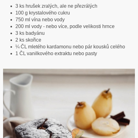
3 ks hrušek zralých, ale ne přezrálých
100 g krystalového cukru
750 ml vína nebo vody
200 ml vody - nebo více, podle velikosti hrnce
3 ks badyánu
2 ks skořice
¼ ČL mletého kardamonu nebo pár kousků celého
1 ČL vanilkového extraktu nebo pasty