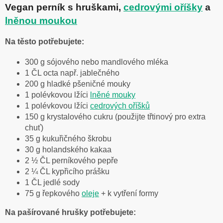
Vegan perník s hruškami,
cedrovými oříšky
a
lněnou moukou
Na těsto potřebujete:
300 g sójového nebo mandlového mléka
1 ČL octa např. jablečného
200 g hladké pšeničné mouky
1 polévkovou lžíci
lněné mouky
1 polévkovou lžíci
cedrových oříšků
150 g krystalového cukru (použijte třtinový pro extra
chuť)
35 g kukuřičného škrobu
30 g holandského kakaa
2 ½ ČL perníkového pepře
2 ¼ ČL kypřicího prášku
1 ČL jedlé sody
75 g řepkového
oleje
+ k vytření formy
Na pašírované hrušky potřebujete: