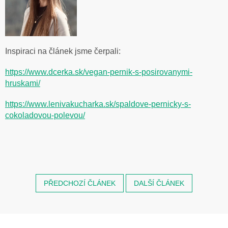
Inspiraci na článek jsme čerpali:
https://www.dcerka.sk/vegan-pernik-s-posirovanymi-
hruskami/
https://www.lenivakucharka.sk/spaldove-pernicky-s-
cokoladovou-polevou/
PŘEDCHOZÍ ČLÁNEK
DALŠÍ ČLÁNEK
Z