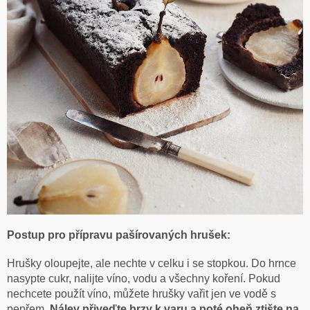
Postup pro přípravu pašírovaných hrušek:
Hrušky oloupejte, ale nechte v celku i se stopkou. Do hrnce
nasypte cukr, nalijte víno, vodu a všechny koření. Pokud
nechcete použít víno, můžete hrušky vařit jen ve vodě s
pepřem.
Nálev přiveďte brzy k varu a poté oheň ztište na