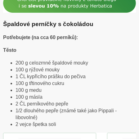
Špaldové perníčky s čokoládou
Potřebujete (na cca 60 perníků):
Těsto
200 g celozrnné špaldové mouky
100 g rýžové mouky
1 ČL kypřicího prášku do pečiva
100 g třtinového cukru
100 g medu
100 g másla
2 ČL perníkového pepře
1/2 dlouhého pepře (známé také jako Pippali -
libovolné)
2 vejce špetka soli