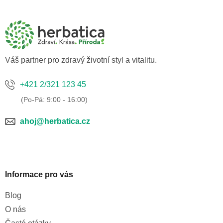
á
p
a
t
í
Váš partner pro zdravý životní styl a vitalitu.
+421 2/321 123 45
ahoj@herbatica.cz
Informace pro vás
Blog
O nás