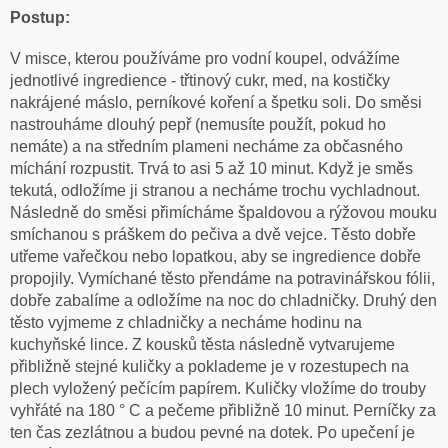
Postup:
V misce, kterou používáme pro vodní koupel, odvážíme
jednotlivé ingredience - třtinový cukr, med, na kostičky
nakrájené máslo, perníkové koření a špetku soli. Do směsi
nastrouháme dlouhý pepř (nemusíte použít, pokud ho
nemáte) a na středním plameni necháme za občasného
míchání rozpustit. Trvá to asi 5 až 10 minut. Když je směs
tekutá, odložíme ji stranou a necháme trochu vychladnout.
Následně do směsi přimícháme špaldovou a rýžovou mouku
smíchanou s práškem do pečiva a dvě vejce. Těsto dobře
utřeme vařečkou nebo lopatkou, aby se ingredience dobře
propojily. Vymíchané těsto přendáme na potravinářskou fólii,
dobře zabalíme a odložíme na noc do chladničky. Druhý den
těsto vyjmeme z chladničky a necháme hodinu na
kuchyňské lince. Z kousků těsta následně vytvarujeme
přibližně stejné kuličky a poklademe je v rozestupech na
plech vyložený pečícím papírem. Kuličky vložíme do trouby
vyhřáté na 180 ° C a pečeme přibližně 10 minut. Perníčky za
ten čas zezlátnou a budou pevné na dotek. Po upečení je