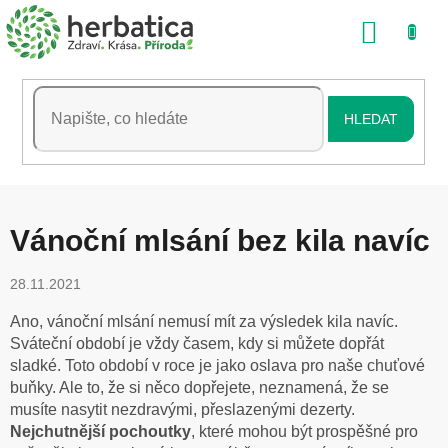
Přejít
NÁKU
na
obsah
KOŠÍK
HLEDAT
Vánoční mlsání bez kila navíc
28.11.2021
Ano, vánoční mlsání nemusí mít za výsledek kila navíc.
Sváteční období je vždy časem, kdy si můžete dopřát
sladké. Toto období v roce je jako oslava pro naše chuťové
buňky. Ale to, že si něco dopřejete, neznamená, že se
musíte nasytit nezdravými, přeslazenými dezerty.
Nejchutnější pochoutky
, které mohou být prospěšné pro