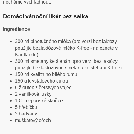
necháme vychladnout.
Domácí vánoční likér bez salka
Ingredience
300 ml plnotučného mléka (pro verzi bez laktózy
použijte bezlaktózové mléko K-free - naleznete v
Kauflandu)
300 ml smetany ke šlehání (pro verzi bez laktózy
použijte bezlaktózovou smetanu ke šlehání K-free)
150 ml kvalitního bílého rumu
150 g krystalového cukru
6 žloutek z čerstvých vajec
2 vanilkové lusky
1 ČL cejlonské skořice
5 hřebíčku
2 badyány
muškátový ořech