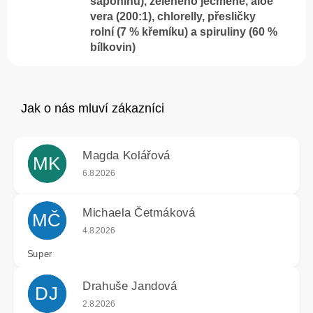
saponinů), zeleného ječmene, aloe
vera (200:1), chlorelly, přesličky
rolní (7 % křemíku) a spiruliny (60 %
bílkovin)
Magda Kolářová
MK
Hodnocení obchodu je 5 z 5 hvězdiček.
6.8.2026
Michaela Četmáková
MČ
Hodnocení obchodu je 5 z 5 hvězdiček.
4.8.2026
Super
Drahuše Jandová
DJ
Hodnocení obchodu je 5 z 5 hvězdiček.
2.8.2026