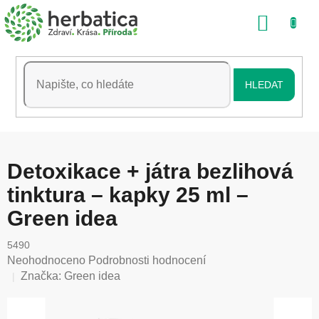
Přejít
NÁKU
na
obsah
KOŠÍK
HLEDAT
Detoxikace + játra bezlihová
tinktura – kapky 25 ml –
Green idea
5490
Průměrné
Neohodnoceno
Podrobnosti hodnocení
hodnocení
Značka:
Green idea
produktu
je