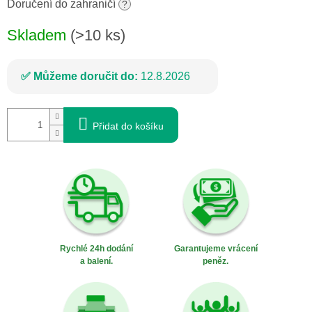
cena:
Doručení do zahraničí
?
Skladem
(>10 ks)
Můžeme doručit do:
12.8.2026
Přidat do košíku
Rychlé 24h dodání
Garantujeme vrácení
a balení.
peněz.