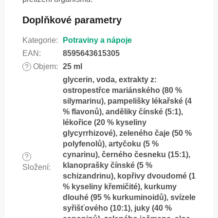
Doplňkové parametry
Kategorie
:
Potraviny a nápoje
EAN
:
8595643615305
Objem
:
25 ml
?
glycerin, voda, extrakty z:
ostropestřce mariánského (80 %
silymarinu), pampelišky lékařské (4
% flavonů), anděliky čínské (5:1),
lékořice (20 % kyseliny
glycyrrhizové), zeleného čaje (50 %
polyfenolů), artyčoku (5 %
cynarinu), černého česneku (15:1),
?
klanoprašky čínské (5 %
Složení
:
schizandrinu), kopřivy dvoudomé (1
% kyseliny křemičité), kurkumy
dlouhé (95 % kurkuminoidů), svízele
syřišťového (10:1), juky (40 %