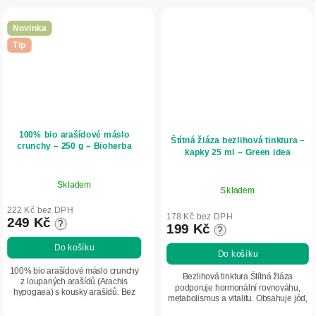
Novinka
Tip
100% bio arašídové máslo
Štítná žláza bezlihová tinktura –
crunchy – 250 g – Bioherba
kapky 25 ml – Green idea
Skladem
Skladem
222 Kč bez DPH
178 Kč bez DPH
249 Kč
?
199 Kč
?
Do košíku
Do košíku
100% bio arašídové máslo crunchy
Bezlihová tinktura Štítná žláza
z loupaných arašídů (Arachis
podporuje hormonální rovnováhu,
hypogaea) s kousky arašídů. Bez
metabolismus a vitalitu. Obsahuje jód,
přidaných látek, s vysokým
řasy, cordyceps a adaptogeny pro
obsahem bílkovin a zdravých tuků.