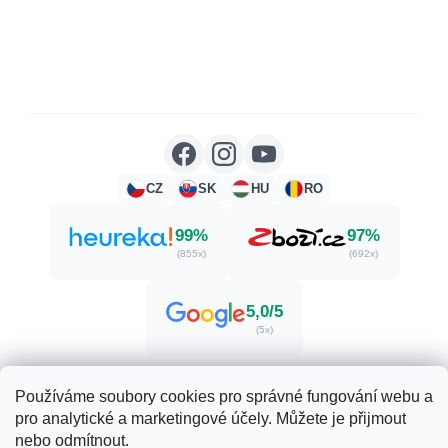
CZ
SK
HU
RO
99%
97%
(855x)
(692x)
5,0/5
(5x)
Používáme soubory cookies pro správné fungování webu a
pro analytické a marketingové účely. Můžete je přijmout
Vytvořil Shoptet
nebo odmítnout.