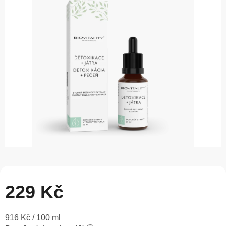
0,0
z
5
hvězdiček.
229 Kč
Měrná
916 Kč / 100 ml