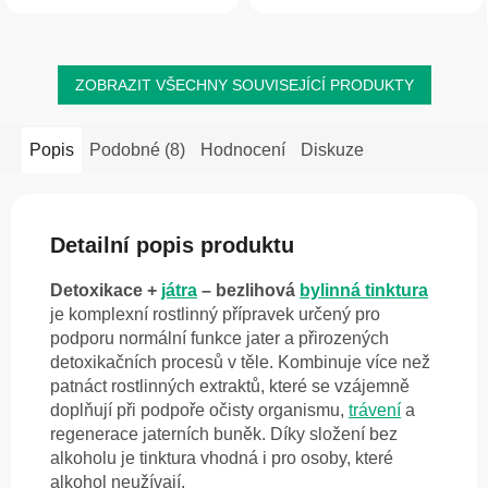
podporu normální funkce štítné žlázy
Krémová konzistence...
a...
ZOBRAZIT VŠECHNY SOUVISEJÍCÍ PRODUKTY
Popis
Podobné (8)
Hodnocení
Diskuze
Detailní popis produktu
Detoxikace +
játra
– bezlihová
bylinná tinktura
je komplexní rostlinný přípravek určený pro
podporu normální funkce jater a přirozených
detoxikačních procesů v těle. Kombinuje více než
patnáct rostlinných extraktů, které se vzájemně
doplňují při podpoře očisty organismu,
trávení
a
regenerace jaterních buněk. Díky složení bez
alkoholu je tinktura vhodná i pro osoby, které
alkohol neužívají.