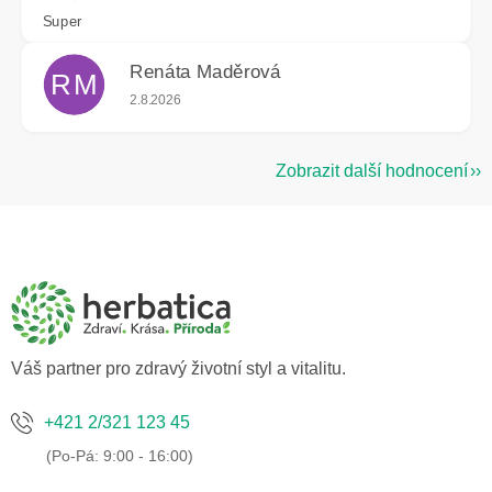
Super
Renáta Maděrová
RM
Hodnocení obchodu je 5 z 5 hvězdiček.
2.8.2026
Zobrazit další hodnocení
Z
á
p
a
t
í
Váš partner pro zdravý životní styl a vitalitu.
+421 2/321 123 45