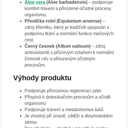
Aloe vera
(Aloe barbadensis)
– podporuje
komfort trávení a přirozené očistné procesy
organismu.
Přeslička rolní (Equisetum arvense)
–
zdroj křemíku, který je tradičně spojován s
podporou tkání a normální funkce močových
cest.
Černý česnek (Allium sativum)
– zdroj
antioxidantů s příznivým vztahem k normální
činnosti cév a přirozeným očistným
procesům.
Výhody produktu
Podporuje přirozenou regeneraci jater
Přispívá k detoxikačním procesům a očistě
organismu
Podporuje trávení a metabolismus tuků
Je vhodný při únavě, zátěži a dlouhodobém
stresu