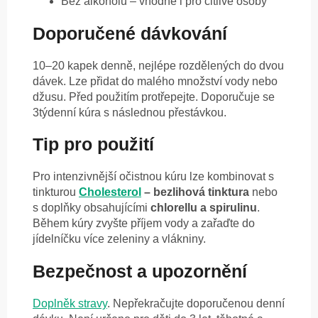
Bez alkoholu – vhodné i pro citlivé osoby
Doporučené dávkování
10–20 kapek denně, nejlépe rozdělených do dvou
dávek. Lze přidat do malého množství vody nebo
džusu. Před použitím protřepejte. Doporučuje se
3týdenní kúra s následnou přestávkou.
Tip pro použití
Pro intenzivnější očistnou kúru lze kombinovat s
tinkturou
Cholesterol
– bezlihová tinktura
nebo
s doplňky obsahujícími
chlorellu a spirulinu
.
Během kúry zvyšte příjem vody a zařaďte do
jídelníčku více zeleniny a vlákniny.
Bezpečnost a upozornění
Doplněk stravy
. Nepřekračujte doporučenou denní