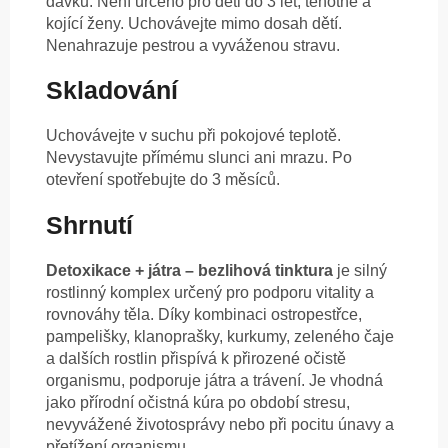
dávku. Není určeno pro děti do 3 let, těhotné a
kojící ženy. Uchovávejte mimo dosah dětí.
Nenahrazuje pestrou a vyváženou stravu.
Skladování
Uchovávejte v suchu při pokojové teplotě.
Nevystavujte přímému slunci ani mrazu. Po
otevření spotřebujte do 3 měsíců.
Shrnutí
Detoxikace + játra – bezlihová tinktura
je silný
rostlinný komplex určený pro podporu vitality a
rovnováhy těla. Díky kombinaci ostropestřce,
pampelišky, klanoprašky, kurkumy, zeleného čaje
a dalších rostlin přispívá k přirozené očistě
organismu, podporuje játra a trávení. Je vhodná
jako přírodní očistná kúra po období stresu,
nevyvážené životosprávy nebo při pocitu únavy a
přetížení organismu.