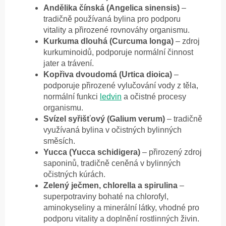
Andělika čínská (Angelica sinensis)
–
tradičně používaná bylina pro podporu
vitality a přirozené rovnováhy organismu.
Kurkuma dlouhá (Curcuma longa)
– zdroj
kurkuminoidů, podporuje normální činnost
jater a trávení.
Kopřiva dvoudomá (Urtica dioica)
–
podporuje přirozené vylučování vody z těla,
normální funkci
ledvin
a očistné procesy
organismu.
Svízel syřišťový (Galium verum)
– tradičně
využívaná bylina v očistných bylinných
směsích.
Yucca (Yucca schidigera)
– přirozený zdroj
saponinů, tradičně ceněná v bylinných
očistných kúrách.
Zelený ječmen, chlorella a spirulina
–
superpotraviny bohaté na chlorofyl,
aminokyseliny a minerální látky, vhodné pro
podporu vitality a doplnění rostlinných živin.