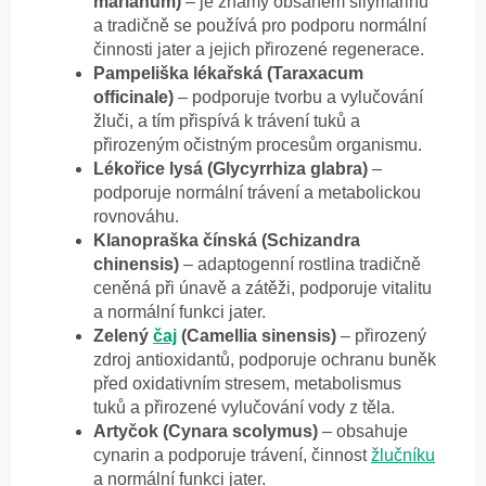
marianum)
– je známý obsahem silymarinu
a tradičně se používá pro podporu normální
činnosti jater a jejich přirozené regenerace.
Pampeliška lékařská (Taraxacum
officinale)
– podporuje tvorbu a vylučování
žluči, a tím přispívá k trávení tuků a
přirozeným očistným procesům organismu.
Lékořice lysá (Glycyrrhiza glabra)
–
podporuje normální trávení a metabolickou
rovnováhu.
Klanopraška čínská (Schizandra
chinensis)
– adaptogenní rostlina tradičně
ceněná při únavě a zátěži, podporuje vitalitu
a normální funkci jater.
Zelený
čaj
(Camellia sinensis)
– přirozený
zdroj antioxidantů, podporuje ochranu buněk
před oxidativním stresem, metabolismus
tuků a přirozené vylučování vody z těla.
Artyčok (Cynara scolymus)
– obsahuje
cynarin a podporuje trávení, činnost
žlučníku
a normální funkci jater.