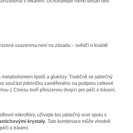
 konzultovat s lékařem. Uchovávejte mimo dosah dětí.
rozená usazenina není na závadu – svědčí o kvalitě
s metabolismem lipidů a glukózy. Tradičně se jablečný
jako součást jídelníčku zaměřeného na podporu celkové
u z Chiosu tvoří přirozenou dvojici pro péči o trávení.
řevní mikroflóry, užívejte bio jablečný ocet spolu s
stichovými krystaly
. Tato kombinace může vhodně
éči o trávení.