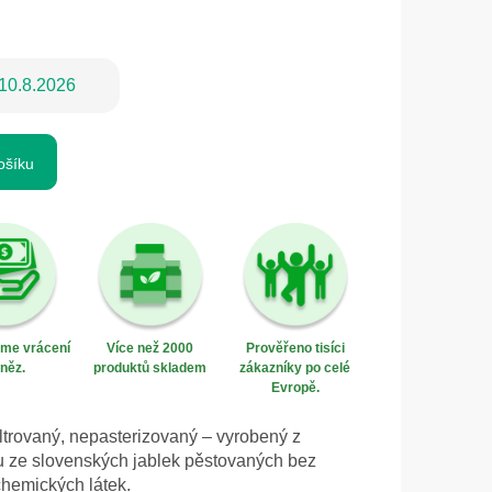
10.8.2026
ošíku
eme vrácení
Více než 2000
Prověřeno tisíci
něz.
produktů skladem
zákazníky po celé
Evropě.
iltrovaný, nepasterizovaný – vyrobený z
u ze slovenských jablek pěstovaných bez
 chemických látek.