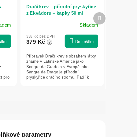
s
Dračí krev – přírodní pryskyřice
z Ekvádoru – kapky 50 ml
Další
produkt
ladem
Skladem
Průměrné
hodnocení
338 Kč bez DPH
produktu
379 Kč
šíku
Do košíku
?
je
5,0
Přípravek Dračí krev s obsahem látky
z
známé v Latinské Americe jako
5
z
Sangre de Grado a v Evropě jako
hvězdiček.
Sangre de Drago je přírodní
kt pro
pryskyřice dračího stromu. Patří k
tradičně...
lňkové parametry