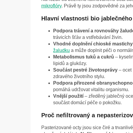
mikroflóry
. Právě ty jsou zodpovědné za jeh
Hlavní vlastnosti bio jablečného
Podpora trávení a rovnováhy žalud
trávicích šťáv a vstřebávání živin.
Vhodné doplnění chioské mastichy
žaludku
a může doplnit péči o normální
Metabolismus tuků a cukrů
– kyseli
lipidů a glukózy.
Součást pestré životosprávy
– ocet 
zdravého životního stylu.
Podpora přirozené obranyschopno
pomáhá udržovat vitalitu organismu.
Vnější použití
– zředěný jablečný ocet
součást domácí péče o pokožku.
Proč nefiltrovaný a nepasterizo
Pasterizované octy jsou sice čiré a trvanliv