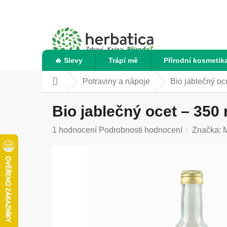
Přejít
na
obsah
🔥 Slevy
Trápí mě
Přírodní kosmetik
Potraviny a nápoje
Bio jablečný oc
Domů
Bio jablečný ocet – 350 
Průměrné
1 hodnocení
Podrobnosti hodnocení
Značka:
M
hodnocení
produktu
je
5,0
z
5
hvězdiček.