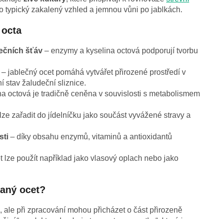
o typický zakalený vzhled a jemnou vůni po jablkách.
 octa
ečních šťáv
– enzymy a kyselina octová podporují tvorbu
– jablečný ocet pomáhá vytvářet přirozené prostředí v
 stav žaludeční sliznice.
na octová je tradičně ceněna v souvislosti s metabolismem
lze zařadit do jídelníčku jako součást vyvážené stravy a
sti
– díky obsahu enzymů, vitaminů a antioxidantů
 lze použít například jako vlasový oplach nebo jako
vaný ocet?
é, ale při zpracování mohou přicházet o část přirozeně