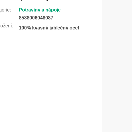
gorie
:
Potraviny a nápoje
:
8588006048087
ožení
:
100% kvasný jablečný ocet