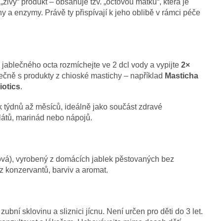
 „živý“ produkt – obsahuje tzv. „octovou matku“, která je
 a enzymy. Právě ty přispívají k jeho oblibě v rámci péče
 jablečného octa rozmíchejte ve 2 dcl vody a vypijte
2×
lečně s produkty z chioské mastichy – například
Masticha
iotics
.
k týdnů až měsíců, ideálně jako součást zdravé
alátů, marinád nebo nápojů.
ová), vyrobený z domácích jablek pěstovaných bez
ez konzervantů, barviv a aromat.
bní sklovinu a sliznici jícnu. Není určen pro děti do 3 let.