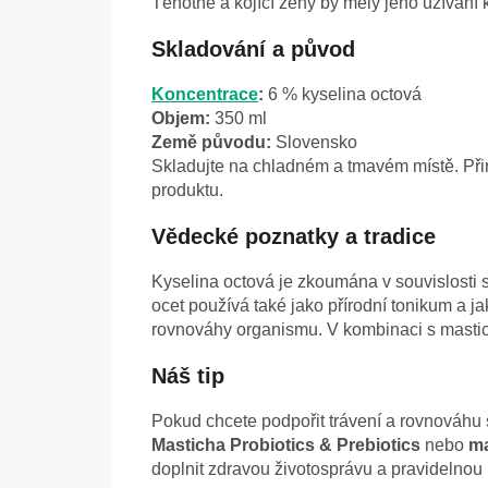
Těhotné a kojící ženy by měly jeho užívání
Skladování a původ
Koncentrace
:
6 % kyselina octová
Objem:
350 ml
Země původu:
Slovensko
Skladujte na chladném a tmavém místě. Při
produktu.
Vědecké poznatky a tradice
Kyselina octová je zkoumána v souvislosti 
ocet používá také jako přírodní tonikum a 
rovnováhy organismu. V kombinaci s masticho
Náš tip
Pokud chcete podpořit trávení a rovnováhu st
Masticha Probiotics & Prebiotics
nebo
ma
doplnit zdravou životosprávu a pravidelnou p