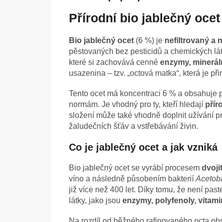
Přírodní bio jablečný oce
Bio jablečný ocet
(6 %) je
nefiltrovaný a
pěstovaných bez pesticidů a chemických lát
které si zachovává cenné
enzymy, mineráln
usazenina – tzv. „octová matka“, která je př
Tento ocet má koncentraci 6 % a obsahuje 
normám. Je vhodný pro ty, kteří hledají
přír
složení může také vhodně doplnit užívání 
žaludečních šťáv a vstřebávání živin.
Co je jablečný ocet a jak vzniká
Bio jablečný ocet se vyrábí procesem
dvoji
víno a následně působením bakterií
Acetob
již více než 400 let. Díky tomu, že není pas
látky, jako jsou
enzymy, polyfenoly, vitami
Na rozdíl od běžného rafinovaného octa o