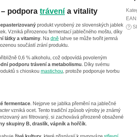
t – podpora
trávení
a vitality
Kate
EAN
 nepasterizovaný
produkt vyrobený ze slovenských jablek
Sl
?
ek. Vzniká přirozenou fermentací jablečného moštu, díky
í látky a vitaminy
. Na
dně
lahve se může tvořit jemná
irozenou součástí zrání produktu.
přibližně 0,6 % alkoholu, což odpovídá povoleným
odní podporu trávení a metabolismu
. Díky svému
produktů s chioskou
mastichou
, protože podporuje tvorbu
té fermentace
. Nejprve se jablka přemění na jablečné
acter
vzniká ocet. Tento tradiční způsob výroby je známý
terizovaný ani filtrovaný, si zachovává přirozeně obsažené
ny skupiny B, draslík, vápník a hořčík
.
bsahuje
živé kultury
, které přispívají k rovnováze
střevní