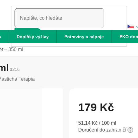
HLEDAT
a
Doplňky výživy
Potraviny a nápoje
EKO do
et – 350 ml
ml
3216
asticha Terapia
179 Kč
Měrná
51,14 Kč / 100 ml
cena:
Doručení do zahraničí
?