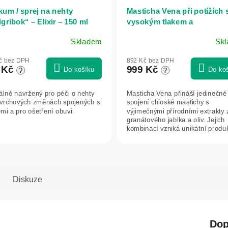
kum / sprej na nehty
Masticha Vena při potížích 
gribok“ – Elixir – 150 ml
vysokým tlakem a
cholesterolem – 100 kapslí
Skladem
Sk
ěrné
Průměrné
ocení
hodnocení
č bez DPH
892 Kč bez DPH
uktu
produktu
 Kč
999 Kč
Do košíku
Do ko
?
?
je
5,0
álně navržený pro péči o nehty
Masticha Vena přináší jedinečné
z
ovrchových změnách spojených s
spojení chioské mastichy s
5
ěmi a pro ošetření obuvi.
výjimečnými přírodními extrakty 
iček.
hvězdiček.
granátového jablka a oliv. Jejich
kombinací vzniká unikátní produ
podporu...
Diskuze
Dop