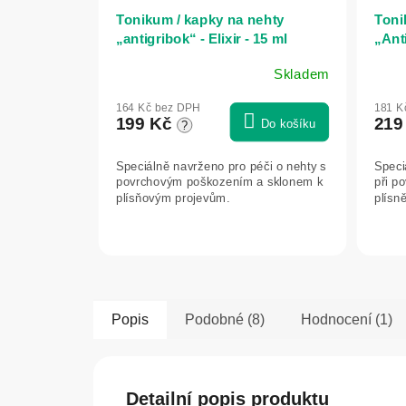
Tonikum / kapky na nehty
Toni
„antigribok“ - Elixir - 15 ml
„Anti
Skladem
Průměrné
Prům
hodnocení
hodn
164 Kč bez DPH
181 K
produktu
prod
199 Kč
219
Do košíku
?
je
je
5,0
5,0
Speciálně navrženo pro péči o nehty s
Speci
z
z
povrchovým poškozením a sklonem k
při p
5
5
plísňovým projevům.
plísn
hvězdiček.
hvězd
Popis
Podobné (8)
Hodnocení (1)
Detailní popis produktu