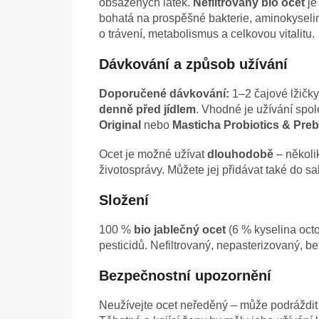
obsažených látek.
Nefiltrovaný bio ocet
je
bohatá na prospěšné bakterie, aminokyseliny
o trávení, metabolismus a celkovou vitalitu.
Dávkování a způsob užívání
Doporučené dávkování:
1–2 čajové lžičky
denně před jídlem
. Vhodné je užívání spo
Original
nebo
Masticha Probiotics & Preb
Ocet je možné užívat
dlouhodobě
– několi
životosprávy. Můžete jej přidávat také do s
Složení
100 %
bio jablečný ocet
(6 % kyselina oct
pesticidů. Nefiltrovaný, nepasterizovaný, b
Bezpečnostní upozornění
Neužívejte ocet neředěný – může podráždit zu