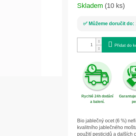
Skladem
(10 ks)
Můžeme doručit do:
Přidat do k
Rychlé 24h dodání
Garantuj
a balení.
pe
Bio jablečný ocet (6 %) nef
kvalitního jablečného mošt
použití pesticidů a dalších