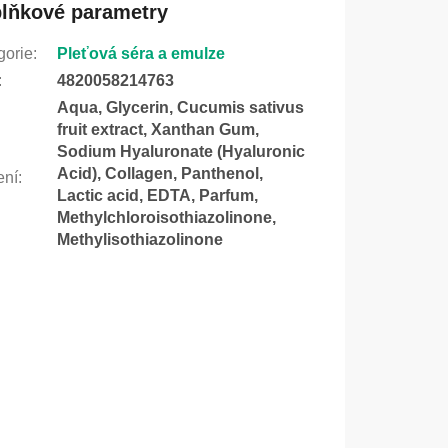
lňkové parametry
gorie
:
Pleťová séra a emulze
:
4820058214763
Aqua, Glycerin, Cucumis sativus
fruit extract, Xanthan Gum,
Sodium Hyaluronate (Hyaluronic
Acid), Collagen, Panthenol,
ení
:
Lactic acid, EDTA, Parfum,
Methylchloroisothiazolinone,
Methylisothiazolinone