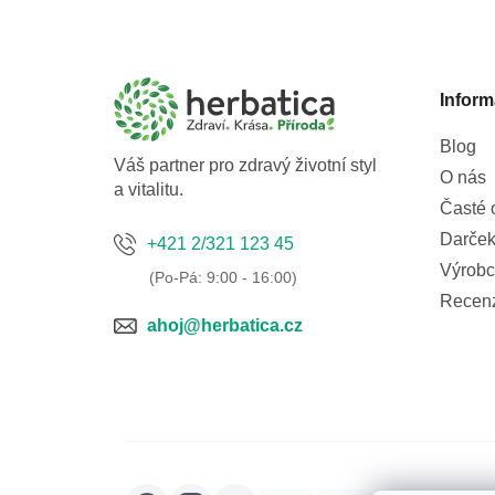
á
p
a
Inform
t
í
Blog
Váš partner pro zdravý životní styl
O nás
a vitalitu.
Časté 
Darček
+421 2/321 123 45
Výrobc
Recen
ahoj@herbatica.cz