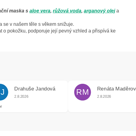
ační maska s
aloe vera
,
růžová voda
,
arganový olej
a
ba se v našem těle s věkem snižuje.
o pokožku, podporuje její pevný vzhled a přispívá ke
Drahuše Jandová
Renáta Maděro
J
RM
k.
Hodnocení obchodu je 5 z 5 hvězdiček.
Hodnocení obchodu j
2.8.2026
2.8.2026
r