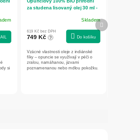
rodní
Opunciový 100% BIO přírodní
za studena lisovaný olej 30 ml -
Herbatica
ladem
Skladem
Průměrné
Další
hodnocení
produkt
619 Kč bez DPH
produktu
749 Kč
AIL
Do košíku
?
je
5,0
Vzácné vlastnosti oleje z indiánské
z
fíky – opuncie se využívají v péči o
5
né
zralou, namáhanou, jizvami
hvězdiček.
ody si
poznamenanou nebo mdlou pokožku.