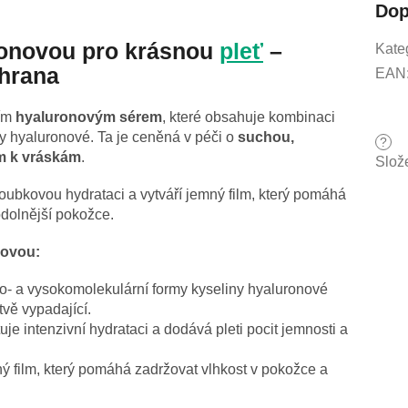
Dop
ronovou pro krásnou
pleť
–
Kate
chrana
EAN
ším
hyaluronovým sérem
, které obsahuje kombinaci
y hyaluronové. Ta je ceněná v péči o
suchou,
?
m k vráskám
.
Slož
ubkovou hydrataci a vytváří jemný film, který pomáhá
 odolnější pokožce.
novou:
o- a vysokomolekulární formy kyseliny hyaluronové
tvě vypadající.
e intenzivní hydrataci a dodává pleti pocit jemnosti a
ý film, který pomáhá zadržovat vlhkost v pokožce a