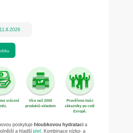
11.8.2026
ošíku
eme vrácení
Více než 2000
Prověřeno tisíci
něz.
produktů skladem
zákazníky po celé
Evropě.
novou poskytuje
hloubkovou hydrataci
a
dolnější a hladší
pleť
. Kombinace nízko- a