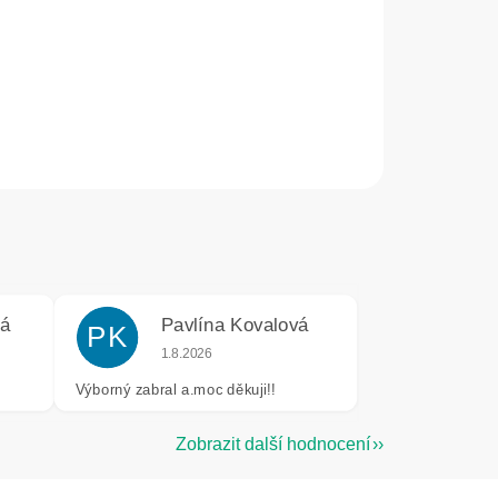
vá
Pavlína Kovalová
PK
e 5 z 5 hvězdiček.
Hodnocení obchodu je 5 z 5 hvězdiček.
1.8.2026
Výborný zabral a.moc děkuji!!
Zobrazit další hodnocení