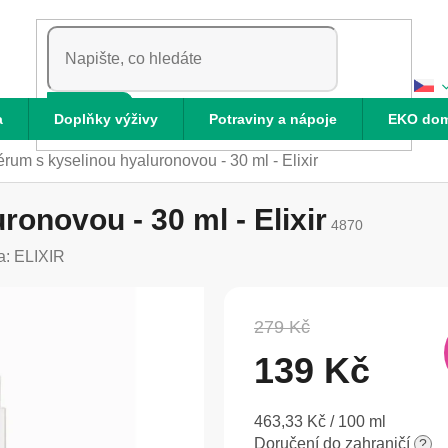
HLEDAT
a
Doplňky výživy
Potraviny a nápoje
EKO do
rum s kyselinou hyaluronovou - 30 ml - Elixir
onovou - 30 ml - Elixir
4870
a:
ELIXIR
279 Kč
139 Kč
Měrná
463,33 Kč / 100 ml
cena:
Doručení do zahraničí
?