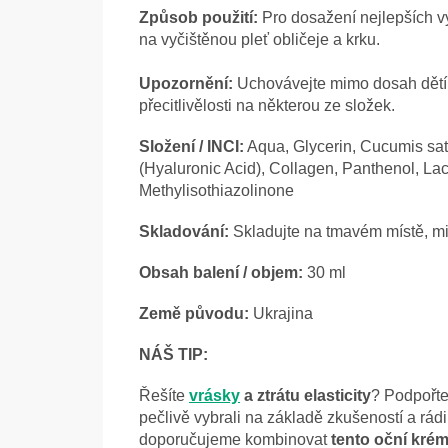
Způsob použití:
Pro dosažení nejlepších 
na vyčištěnou pleť obličeje a krku.
Upozornění:
Uchovávejte mimo dosah dětí. 
přecitlivělosti na některou ze složek.
Složení / INCI:
Aqua, Glycerin, Cucumis sat
(Hyaluronic Acid), Collagen, Panthenol, Lac
Methylisothiazolinone
Skladování:
Skladujte na tmavém místě, mim
Obsah balení / objem:
30 ml
Země původu:
Ukrajina
NÁŠ TIP:
Řešíte
vrásky
a ztrátu elasticity
? Podpořte
pečlivě vybrali na základě zkušeností a rád
doporučujeme kombinovat
tento oční krém