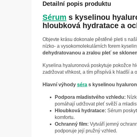
Detailní popis produktu
Sérum
s kyselinou hyalu
hloubková hydratace a o
Objevte krásu dokonale pěstěné pleti s na
nízko- a vysokomolekulárních forem kyselin
dehydratovanou a zralou pleť se sklone
Kyselina hyaluronová poskytuje pokožce hlo
zadržovat vlhkost, a tím přispívá k hladší a
Hlavní výhody
séra
s kyselinou hyaluro
Podpora mladistvého vzhledu:
Nízk
pomáhají udržovat pleť svěží a mladis
Hloubková hydratace:
Sérum poskytuj
komfortu.
Ochranný film:
Vytváří jemný ochrann
podporuje její pružný vzhled.