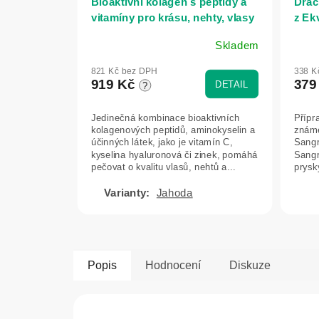
Bioaktivní kolagen s peptidy a
Drač
vitamíny pro krásu, nehty, vlasy
z Ek
a pokožku - 300 g - Herbatica -
Skladem
Jahoda
Průměrné
Prům
hodnocení
hodn
821 Kč bez DPH
338 K
produktu
prod
919 Kč
379
DETAIL
?
je
je
5,0
5,0
Jedinečná kombinace bioaktivních
Přípr
z
z
kolagenových peptidů, aminokyselin a
známé
5
5
účinných látek, jako je vitamín C,
Sangr
hvězdiček.
hvězd
kyselina hyaluronová či zinek, pomáhá
Sangr
pečovat o kvalitu vlasů, nehtů a...
prysk
tradič
Jahoda
Popis
Hodnocení
Diskuze