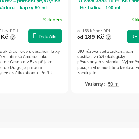
í krev – přírodní pryskyřice
Růžová voda 100% BIO pří
vádoru – kapky 50 ml
- Herbatica - 100 ml
Skladem
Sk
ěrné
ocení
č bez DPH
od 156 Kč bez DPH
uktu
 Kč
189 Kč
Do košíku
DET
od
?
?
avek Dračí krev s obsahem látky
BIO růžová voda získaná parní
 v Latinské Americe jako
destilací z růží ekologicky
e de Grado a v Evropě jako
pěstovaných v Maroku. Výjimeč
iček.
e de Drago je přírodní
pečující vlastnosti této květové v
yřice dračího stromu. Patří k
zamilujete.
ně...
50 ml