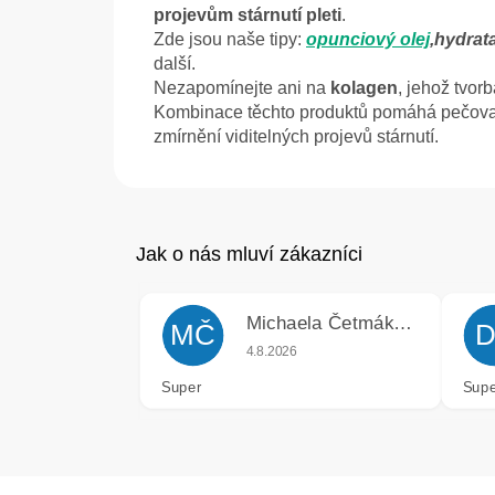
projevům stárnutí pleti
.
Zde jsou naše tipy:
opunciový olej
,
hydrat
další.
Nezapomínejte ani na
kolagen
, jehož tvor
Kombinace těchto produktů pomáhá pečovat 
zmírnění viditelných projevů stárnutí.
Michaela Četmáková
MČ
D
Hodnocení obchodu je 5 z 5 hvězdiče
4.8.2026
Super
Supe
Z