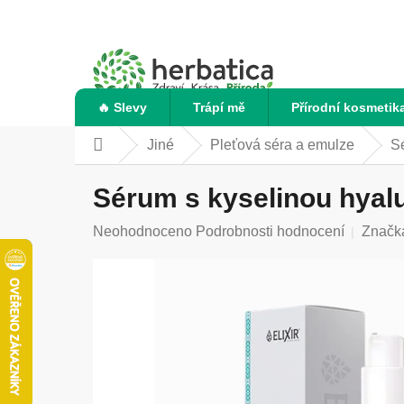
Přejít
na
obsah
🔥 Slevy
Trápí mě
Přírodní kosmetik
Jiné
Pleťová séra a emulze
Sé
Domů
Sérum s kyselinou hyalur
Průměrné
Neohodnoceno
Podrobnosti hodnocení
Značk
hodnocení
produktu
je
0,0
z
5
hvězdiček.