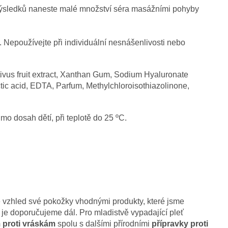
výsledků naneste malé množství séra masážními pohyby
Nepoužívejte při individuální nesnášenlivosti nebo
ivus fruit extract, Xanthan Gum, Sodium Hyaluronate
tic acid, EDTA, Parfum, Methylchloroisothiazolinone,
o dosah dětí, při teplotě do 25 ºC.
 vzhled své pokožky vhodnými produkty, které jsme
i je doporučujeme dál. Pro mladistvě vypadající pleť
 proti vráskám
spolu s dalšími přírodními
přípravky proti