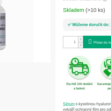
Skladem
(>10 ks)
Můžeme doručit do:
Přidat do k
Rychlé 24h dodání
Garantuj
a balení.
pe
Sérum
s kyselinou hyaluro
vytváří ochranný film pro o