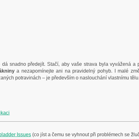
 dá snadno předejít. Stačí, aby vaše strava byla vyvážená a p
lákniny
a nezapomínejte ani na pravidelný pohyb. I malé změ
zaných potravinách – je především o naslouchání vlastnímu tělu
ikaci
bladder Issues
(co jíst a čemu se vyhnout při problémech se žl