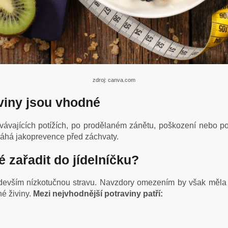
zdroj: canva.com
aviny jsou vhodné
rvávajících potížích, po prodělaném zánětu, poškození nebo p
máhá jakoprevence před záchvaty.
 zařadit do jídelníčku?
evším nízkotučnou stravu. Navzdory omezením by však měla b
né živiny.
Mezi nejvhodnější potraviny patří: