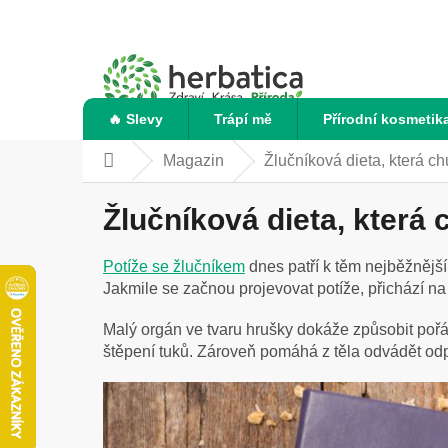
Přejít
na
obsah
🔥 Slevy
Trápí mě
Přírodní kosmetik
Magazin
Žlučníková dieta, která c
Domů
Žlučníková dieta, která 
Potíže se žlučníkem
dnes patří k těm nejběžnějš
Jakmile se začnou projevovat potíže, přichází na
Malý orgán ve tvaru hrušky dokáže způsobit po
štěpení tuků. Zároveň pomáhá z těla odvádět odpa