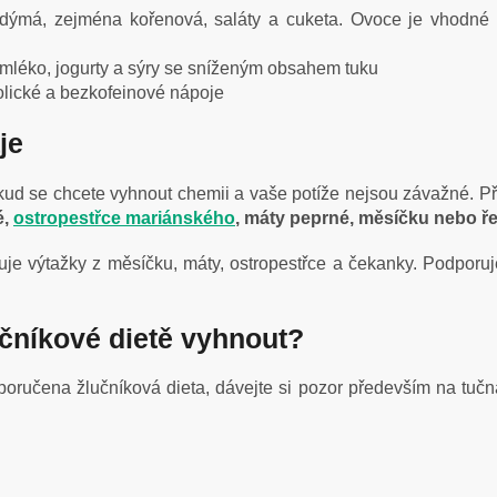
adýmá, zejména kořenová, saláty a cuketa. Ovoce je vhodné
mléko, jogurty a sýry se sníženým obsahem tuku
olické a bezkofeinové nápoje
je
kud se chcete vyhnout chemii a vaše potíže nejsou závažné. Při
é,
ostropestřce mariánského
, máty peprné, měsíčku nebo ře
je výtažky z měsíčku, máty, ostropestřce a čekanky. Podporuj
učníkové dietě vyhnout?
oručena žlučníková dieta, dávejte si pozor především na tučn