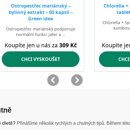
utně
é dietě?
Přinášíme několik rychlých a chutných tipů. Během této