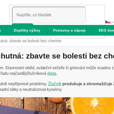
HLEDAT
a
Doplňky výživy
Potraviny a nápoje
EKO do
hutná: zbavte se bolesti bez chemie
chutná: zbavte se bolesti bez c
ím. Slavnostní oběd, sváteční večeře či grilování může snadno 
 řadu nejčastějižlučníková
dieta
.
řádně nepříjemné problémy.
Žlučník
produkuje a shromažďuje žl
dní látky a neutralizovat kyseliny.