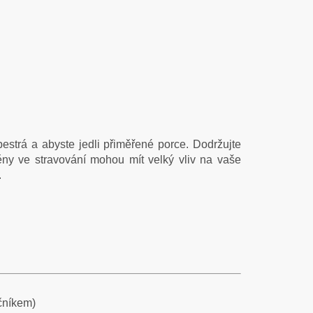
estrá a abyste jedli přiměřené porce. Dodržujte
ny ve stravování mohou mít velký vliv na vaše
.
učníkem)