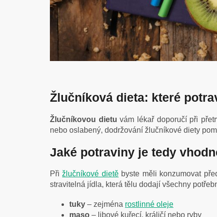
Žlučníková dieta: které potr
Žlučníkovou dietu
vám lékař doporučí při přet
nebo oslabený, dodržování žlučníkové diety po
Jaké potraviny je tedy vhodné
Při
žlučníkové dietě
byste měli konzumovat před
stravitelná jídla, která tělu dodají všechny potřeb
tuky
– zejména
rostlinné oleje
maso
– libové kuřecí, králičí nebo ryby