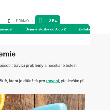
NÁKUPNÍ
0 Kč
Přihlášení
KOŠÍK
mácnosť
Účinné složky od A do Z
Zvířata
Nov
hemie
způsobit
trávicí problémy
a nečekané bolesti.
uč, která je důležitá pro
trávení
,
především při