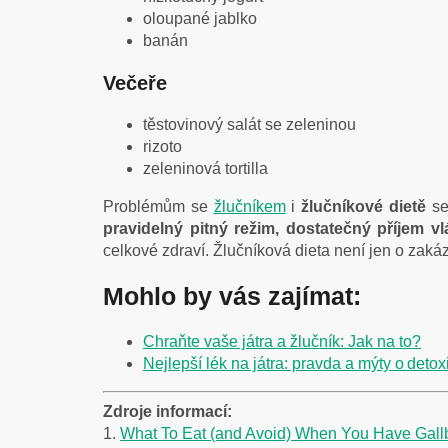
oloupané jablko
banán
Večeře
těstovinový salát se zeleninou
rizoto
zeleninová tortilla
Problémům se
žlučníkem
i
žlučníkové dietě
se
pravidelný pitný režim, dostatečný příjem v
celkové zdraví. Žlučníková dieta není jen o zaká
Mohlo by vás zajímat:
Chraňte vaše játra a žlučník: Jak na to?
Nejlepší lék na játra: pravda a mýty o detox
Zdroje informací:
1.
What To Eat (and Avoid) When You Have Gall