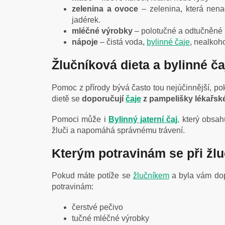
zelenina a ovoce
– zelenina, která nen
jadérek.
mléčné výrobky
– polotučné a odtučněné 
nápoje
– čistá voda,
bylinné čaje
, nealkoh
Žlučníková dieta a bylinné ča
Pomoc z přírody bývá často tou nejúčinnější, po
dietě se
doporučují
čaje
z pampelišky lékařsk
Pomoci může i
Bylinný jaterní čaj
,
který obsahu
žluči a napomáhá správnému trávení.
Kterým potravinám se při žl
Pokud máte potíže se
žlučníkem
a byla vám dop
potravinám:
čerstvé pečivo
tučné mléčné výrobky