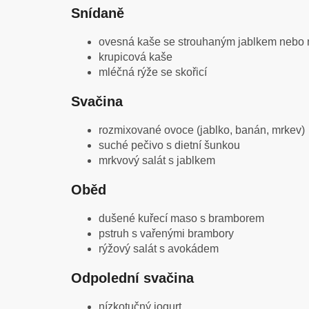
Snídaně
ovesná kaše se strouhaným jablkem neb
krupicová kaše
mléčná rýže se skořicí
Svačina
rozmixované ovoce (jablko, banán, mrkev)
suché pečivo s dietní šunkou
mrkvový salát s jablkem
Oběd
dušené kuřecí maso s bramborem
pstruh s vařenými brambory
rýžový salát s avokádem
Odpolední svačina
nízkotučný jogurt