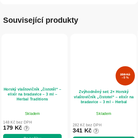
Související produkty
359 Kč
–5 %
Horský vlaštovičník „čistotěl“ –
Zvýhodněný set: 2× Horský
elixír na bradavice – 3 ml –
vlaštovičník „čistotel“ – elixír na
Herbal Traditions
bradavice – 3 ml – Herbal
Traditions
Průměrné
Skladem
Skladem
hodnocení
produktu
148 Kč bez DPH
282 Kč bez DPH
179 Kč
?
je
341 Kč
?
5,0