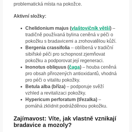
problematická místa na pokožce.
Aktivní složky:
Chelidonium majus (
vlaštovičník větší
)
–
tradičně používaná bylina ceněná v péči o
pokožku s bradavicemi a zrohovatělou kůží.
Bergenia crassifolia
– oblíbená v tradiční
sibiřské péči pro schopnost zjemňovat
pokožku a podporovat její regeneraci.
Inonotus obliquus (
čaga
)
– houba ceněná
pro obsah přirozených antioxidantů, vhodná
pro péči o vitalitu pokožky.
Betula alba (bříza)
– podporuje svěží
vzhled a revitalizaci pokožky.
Hypericum perforatum (třezalka)
–
pomáhá zklidnit podrážděnou pokožku.
Zajímavost: Víte, jak vlastně vznikají
bradavice a mozoly?