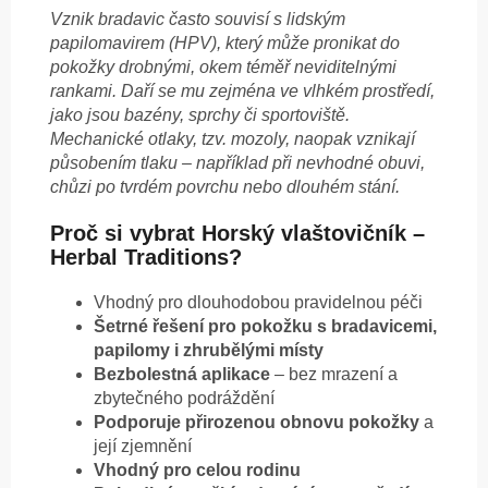
Vznik bradavic často souvisí s lidským
papilomavirem (HPV), který může pronikat do
pokožky drobnými, okem téměř neviditelnými
rankami. Daří se mu zejména ve vlhkém prostředí,
jako jsou bazény, sprchy či sportoviště.
Mechanické otlaky, tzv. mozoly, naopak vznikají
působením tlaku – například při nevhodné obuvi,
chůzi po tvrdém povrchu nebo dlouhém stání.
Proč si vybrat Horský vlaštovičník –
Herbal Traditions?
Vhodný pro dlouhodobou pravidelnou péči
Šetrné řešení pro pokožku s bradavicemi,
papilomy i zhrubělými místy
Bezbolestná aplikace
– bez mrazení a
zbytečného podráždění
Podporuje přirozenou obnovu pokožky
a
její zjemnění
Vhodný pro celou rodinu