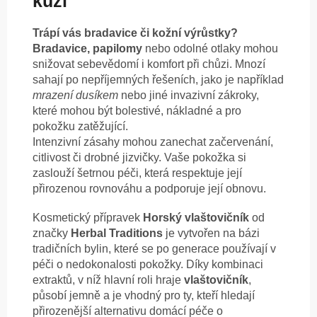
kůží
Trápí vás bradavice či kožní výrůstky?
Bradavice, papilomy
nebo odolné otlaky mohou
snižovat sebevědomí i komfort při chůzi. Mnozí
sahají po nepříjemných řešeních, jako je například
mrazení dusíkem
nebo jiné invazivní zákroky,
které mohou být bolestivé, nákladné a pro
pokožku zatěžující.
Intenzivní zásahy mohou zanechat začervenání,
citlivost či drobné jizvičky. Vaše pokožka si
zaslouží šetrnou péči, která respektuje její
přirozenou rovnováhu a podporuje její obnovu.
Kosmetický přípravek
Horský vlaštovičník
od
značky
Herbal Traditions
je vytvořen na bázi
tradičních bylin, které se po generace používají v
péči o nedokonalosti pokožky. Díky kombinaci
extraktů, v níž hlavní roli hraje
vlaštovičník
,
působí jemně a je vhodný pro ty, kteří hledají
přirozenější alternativu domácí péče o