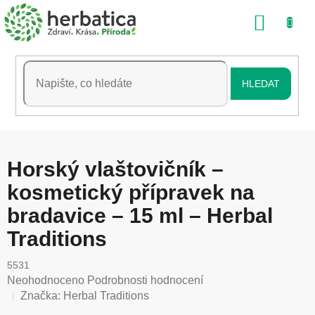
Přejít
NÁKU
na
obsah
KOŠÍK
HLEDAT
Horský vlaštovičník –
kosmetický přípravek na
bradavice – 15 ml – Herbal
Traditions
5531
Průměrné
Neohodnoceno
Podrobnosti hodnocení
hodnocení
Značka:
Herbal Traditions
produktu