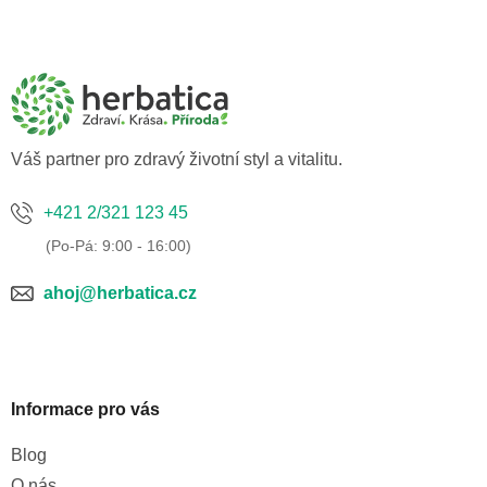
Z
á
p
a
t
í
Váš partner pro zdravý životní styl a vitalitu.
+421 2/321 123 45
ahoj@herbatica.cz
Informace pro vás
Blog
O nás