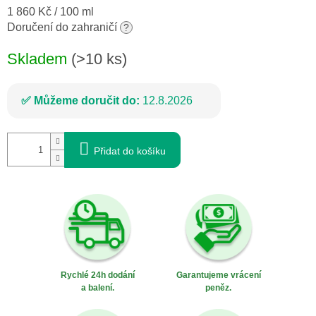
Měrná
1 860 Kč / 100 ml
cena:
Doručení do zahraničí
?
Skladem
(>10 ks)
Můžeme doručit do:
12.8.2026
Přidat do košíku
Rychlé 24h dodání
Garantujeme vrácení
a balení.
peněz.