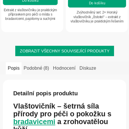
Do košíku
Do košíku
z
5
Extrakt z vlaštovičníku je praktickým
Zvýhodněný set: 2× Horský
přípravkem pro péči o místa s
hvězdiček.
vlaštovičník „čistotel“ – extrakt z
bradavicemi, papilomy a suchými
vlaštovičníku je praktickým řešením
kuřími oky. Účinné složení
pro péči o bradavice, papilomy a
podporuje přirozenou regeneraci
suché mozoly. Účinné složení
pokožky a pomáhá...
přípravku...
ZOBRAZIT VŠECHNY SOUVISEJÍCÍ PRODUKTY
Popis
Podobné (8)
Hodnocení
Diskuze
Detailní popis produktu
Vlaštovičník – šetrná síla
přírody pro péči o pokožku s
bradavicemi
a zrohovatělou