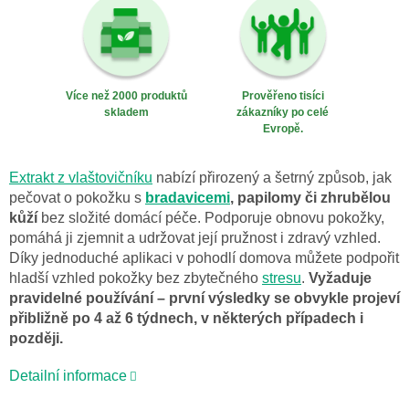
Více než 2000 produktů
Prověřeno tisíci
skladem
zákazníky po celé
Evropě.
Extrakt z vlaštovičníku
nabízí přirozený a šetrný způsob, jak
pečovat o pokožku s
bradavicemi
, papilomy či zhrubělou
kůží
bez složité domácí péče. Podporuje obnovu pokožky,
pomáhá ji zjemnit a udržovat její pružnost i zdravý vzhled.
Díky jednoduché aplikaci v pohodlí domova můžete podpořit
hladší vzhled pokožky bez zbytečného
stresu
.
Vyžaduje
pravidelné používání – první výsledky se obvykle projeví
přibližně po 4 až 6 týdnech, v některých případech i
později.
Detailní informace