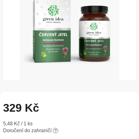
5
hvězdiček.
329 Kč
Měrná
5,48 Kč / 1 ks
cena:
Doručení do zahraničí
?