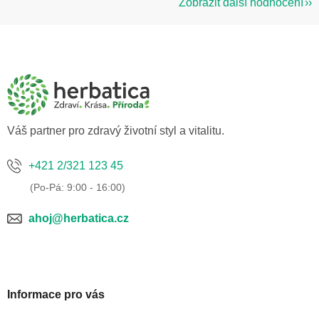
Zobrazit další hodnocení
Z
á
p
a
t
í
Váš partner pro zdravý životní styl a vitalitu.
+421 2/321 123 45
ahoj@herbatica.cz
Informace pro vás