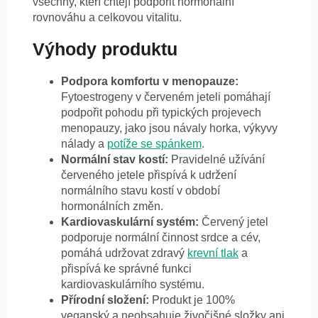
všechny, kteří chtějí podpořit hormonální
rovnováhu a celkovou vitalitu.
Výhody produktu
Podpora komfortu v menopauze:
Fytoestrogeny v červeném jeteli pomáhají
podpořit pohodu při typických projevech
menopauzy, jako jsou návaly horka, výkyvy
nálady a
potíže se spánkem
.
Normální stav kostí:
Pravidelné užívání
červeného jetele přispívá k udržení
normálního stavu kostí v období
hormonálních změn.
Kardiovaskulární systém:
Červený jetel
podporuje normální činnost srdce a cév,
pomáhá udržovat zdravý
krevní tlak
a
přispívá ke správné funkci
kardiovaskulárního systému.
Přírodní složení:
Produkt je 100%
veganský a neobsahuje živočišné složky ani