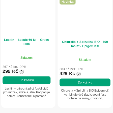
Novinka
Lecitin – kapsle 60 ks – Green
Chlorella + Spirulina BIO - 800
idea
tablet - Epigemic®
Skladem
Skladem
267 Kč bez DPH
383 Kč bez DPH
299 Kč
?
429 Kč
?
Do košíku
Do košíku
Lecitin – přírodní zdroj fosfolipidů
Chlorella + Spirulina BIO Epigemic®
pro mozek, srdce a játra. Podporuje
kombinuje dvě sladkovodní řasy
paměť, koncentraci a pomáhá
bohaté na živiny, chlorofyl,
udržovat normální hladinu
aminokyseliny, vitaminy a minerální
cholesterolu v krvi. Je vhodný při
látky. Podporuje přirozenou očistu
psychické i...
organismu,...