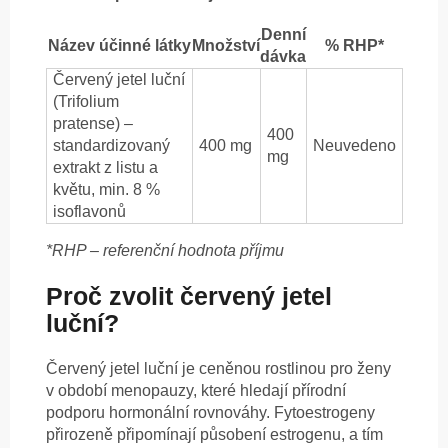
Denní
Název účinné látky
Množství
% RHP*
dávka
Červený jetel luční
(Trifolium
pratense) –
400
standardizovaný
400 mg
Neuvedeno
mg
extrakt z listu a
květu, min. 8 %
isoflavonů
*RHP – referenční hodnota příjmu
Proč zvolit červený jetel
luční?
Červený jetel luční je ceněnou rostlinou pro ženy
v období menopauzy, které hledají přírodní
podporu hormonální rovnováhy. Fytoestrogeny
přirozeně připomínají působení estrogenu, a tím