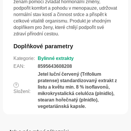
ženám pomoci zvládat hormonální změny,
podpořit komfort a pohodu v menopauze, udržovat
normální stav kostí a činnost srdce a přispět k
celkové vitalitě organismu. Produkt je vhodným
doplňkem pro ženy, které chtějí podpořit své
zdraví přírodní cestou.
Doplňkové parametry
Kategorie
:
Bylinné extrakty
EAN
:
8595643608208
Jetel luční červený (Trifolium
pratense) standardizovaný extrakt z
?
listu a květu min. 8 % isoflavonů,
Složení
:
mikrokrystalická celulóza (plnidlo),
stearan hořečnatý (plnidlo),
vegetariánská kapsle.