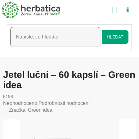
Přejít
NÁKU
na
obsah
KOŠÍK
HLEDAT
Jetel luční – 60 kapslí – Green
idea
5198
Průměrné
Neohodnoceno
Podrobnosti hodnocení
hodnocení
Značka:
Green idea
produktu
je
0,0
z