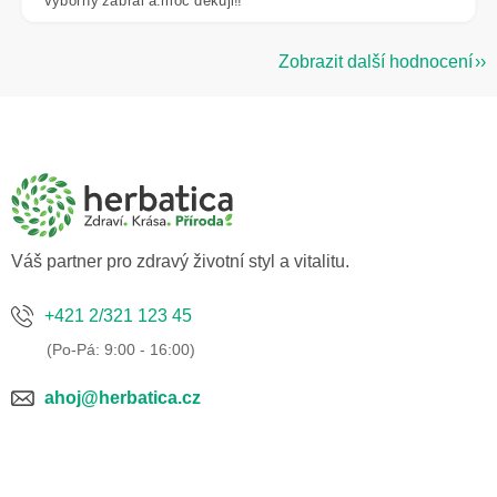
Výborný zabral a.moc děkuji!!
Zobrazit další hodnocení
Z
á
p
a
t
í
Váš partner pro zdravý životní styl a vitalitu.
+421 2/321 123 45
ahoj@herbatica.cz