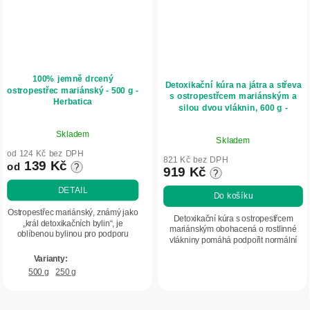
100% jemně drcený
Detoxikační kúra na játra a střeva
ostropestřec mariánský - 500 g -
s ostropestřcem mariánským a
Herbatica
silou dvou vláknin, 600 g -
Herbatica
Průměrné
Průměrné
Skladem
hodnocení
Skladem
hodnocení
produktu
od 124 Kč bez DPH
produktu
821 Kč bez DPH
139 Kč
od
?
je
919 Kč
?
je
5,0
5,0
DETAIL
Do košíku
z
z
5
Ostropestřec mariánský, známý jako
5
Detoxikační kúra s ostropestřcem
„král detoxikačních bylin“, je
hvězdiček.
mariánským obohacená o rostlinné
hvězdiček.
oblíbenou bylinou pro podporu
vlákniny pomáhá podpořit normální
normální funkce jater a trávení.
funkci jater a střev a celkově přispívá k
Podporuje zdravé trávení a normální
dobrému trávení. Podporuje...
činnost...
500 g
250 g