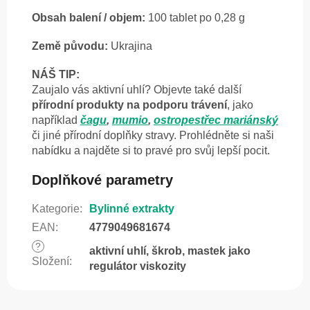
Obsah balení / objem:
100 tablet po 0,28 g
Země původu:
Ukrajina
NÁŠ TIP:
Zaujalo vás aktivní uhlí? Objevte také další
přírodní produkty na podporu trávení
, jako
například
čagu
,
mumio
,
ostropestřec mariánský
či jiné přírodní doplňky stravy. Prohlédněte si naši
nabídku a najděte si to pravé pro svůj lepší pocit.
Doplňkové parametry
Kategorie
:
Bylinné extrakty
EAN
:
4779049681674
?
aktivní uhlí, škrob, mastek jako
Složení
:
regulátor viskozity