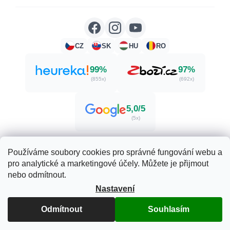
CZ
SK
HU
RO
99%
97%
(855x)
(692x)
5,0/5
(5x)
Používáme soubory cookies pro správné fungování webu a
pro analytické a marketingové účely. Můžete je přijmout
Vytvořil Shoptet
nebo odmítnout.
Nastavení
Copyright 2026
Zdraví. Krása. Příroda.
. Všechna práva
Odmítnout
Souhlasím
vyhrazena.
Upravit nastavení cookies