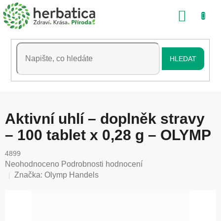
Přejít
NÁKU
na
obsah
KOŠÍK
HLEDAT
Aktivní uhlí – doplněk stravy
– 100 tablet x 0,28 g – OLYMP
4899
Průměrné
Neohodnoceno
Podrobnosti hodnocení
hodnocení
Značka:
Olymp Handels
produktu
je
0,0
z