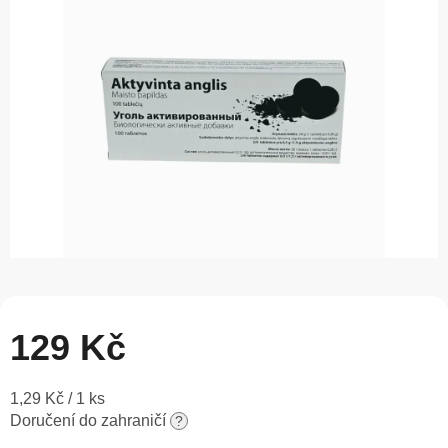
5
hvězdiček.
129 Kč
Měrná
1,29 Kč / 1 ks
cena:
Doručení do zahraničí
?