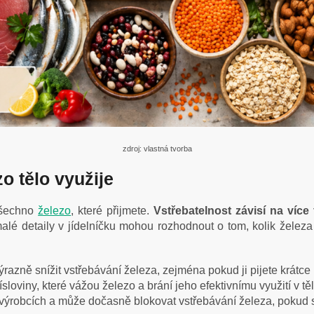
zdroj: vlastná tvorba
o tělo využije
všechno
železo
, které přijmete.
Vstřebatelnost závisí na více
alé detaily v jídelníčku mohou rozhodnout o tom, kolik železa
azně snížit vstřebávání železa, zejména pokud ji pijete krátce 
sloviny, které vážou železo a brání jeho efektivnímu využití v tě
 výrobcích a může dočasně blokovat vstřebávání železa, pokud