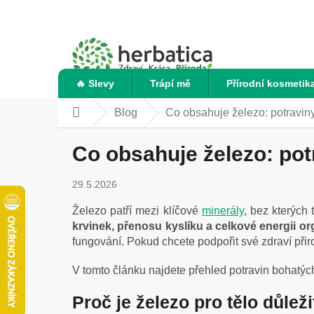
Přejít
na
obsah
🔥 Slevy
Trápí mě
Přírodní kosmetik
Blog
Co obsahuje železo: potraviny
Domů
Co obsahuje železo: pot
29.5.2026
Železo patří mezi klíčové
minerály
, bez kterých
krvinek, přenosu kyslíku a celkové energii o
fungování. Pokud chcete podpořit své zdraví přir
V tomto článku najdete přehled potravin bohatých
Proč je železo pro tělo důlež