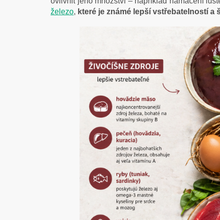
ovlivnit jeho množství – například namáčení lušt
železo
,
které je známé lepší vstřebatelností 