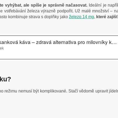
e vyhýbat, ale spíše je správně načasovat.
Ideální je např
 vstřebávání železa výrazně podpořit. Už malé množství – na
 často kombinuje strava s doplňky jako
železo 14 mg
,
které zajiš
čku?
o režimu nemusí být komplikované. Stačí vědomě upravit jídel