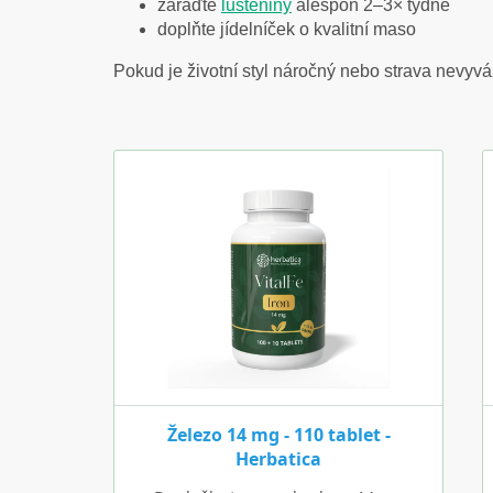
zařaďte
luštěniny
alespoň 2–3× týdně
doplňte jídelníček o kvalitní maso
Pokud je životní styl náročný nebo strava nevyv