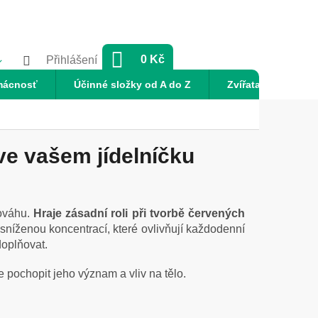
NÁKUPNÍ
0 Kč
Přihlášení
KOŠÍK
mácnosť
Účinné složky od A do Z
Zvířata
Nov
ve vašem jídelníčku
ováhu.
Hraje zásadní roli při tvorbě červených
i sníženou koncentrací, které ovlivňují každodenní
doplňovat.
e pochopit jeho význam a vliv na tělo.