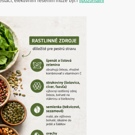
estačí, efektivním řešením může být i
lipozomální