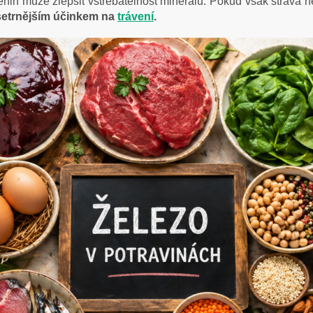
ěnin může zlepšit vstřebatelnost minerálů. Pokud však strava n
a šetrnějším účinkem na
trávení
.