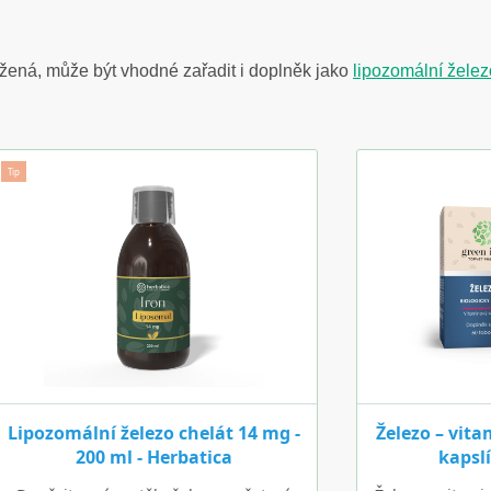
ážená, může být vhodné zařadit i doplněk jako
lipozomální želez