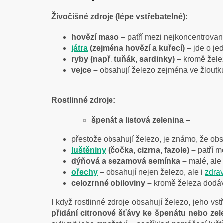
Živočišné zdroje (lépe vstřebatelné):
hovězí maso –
patří mezi nejkoncentrovan
játra
(zejména hovězí a kuřecí) –
jde o je
ryby (např. tuňák, sardinky) –
kromě želez
vejce –
obsahují železo zejména ve žloutk
Rostlinné zdroje:
špenát a listová zelenina –
přestože obsahují železo, je známo, že obsa
luštěniny
(čočka, cizrna, fazole) –
patří m
dýňová a sezamová semínka –
malé, ale
ořechy
–
obsahují nejen železo, ale i
zdrav
celozrnné obiloviny –
kromě železa dodáva
I když rostlinné zdroje obsahují železo, jeho vs
přidání citronové šťávy ke špenátu nebo zel