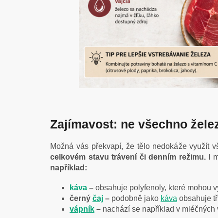
Zajímavost: ne všechno želez
Možná vás překvapí, že tělo nedokáže využít 
celkovém stavu trávení či denním režimu.
I m
například:
káva
–
obsahuje polyfenoly, které mohou výr
černý
čaj
–
podobně jako
káva
obsahuje tří
vápník
–
nachází se například v mléčných