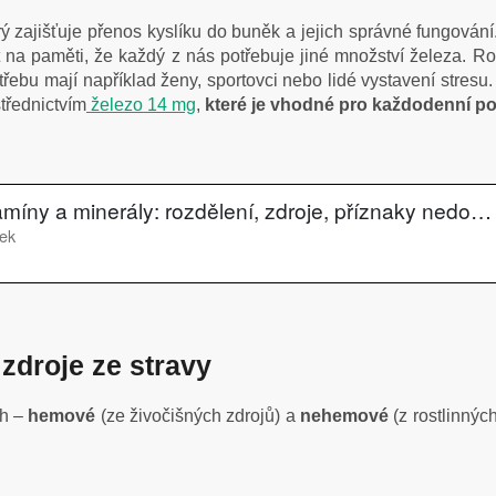
ý zajišťuje přenos kyslíku do buněk a jejich správné fungování
t na paměti, že každý z nás potřebuje jiné množství železa. R
ebu mají například ženy, sportovci nebo lidé vystavení stresu
střednictvím
železo 14 mg
,
které je vhodné pro každodenní pod
 zdroje ze stravy
ch –
hemové
(ze živočišných zdrojů) a
nehemové
(z rostlinnýc