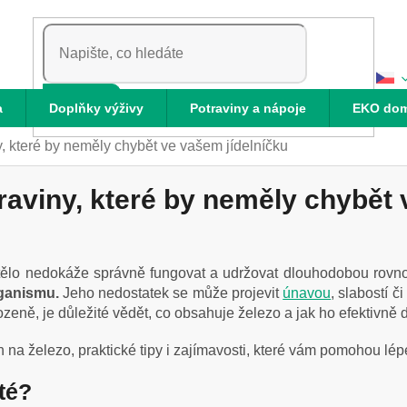
HLEDAT
a
Doplňky výživy
Potraviny a nápoje
EKO do
, které by neměly chybět ve vašem jídelníčku
raviny, které by neměly chybět 
 tělo nedokáže správně fungovat a udržovat dlouhodobou rovn
rganismu.
Jeho nedostatek se může projevit
únavou
, slabostí č
ozeně, je důležité vědět, co obsahuje železo a jak ho efektivně 
 na železo, praktické tipy i zajímavosti, které vám pomohou lép
ité?