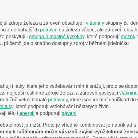
ější zdroje železa a zároveň obsahuje i
vitamíny
skupiny B, kte
dnu z nejbohatších
potravin
na železo vůbec, ale zároveň obsahu
a poskytují i
omega-3 mastné kyseliny
, které podporují
mozek
u, přičemž jde o snadno dostupný zdroj v běžném jídelníčku
hují i látky, které jeho vstřebávání mírně snižují, proto se dop
ezi nejlepší rostlinné zdroje železa a zároveň poskytují
vlákninu
 nutričně velmi bohaté
potraviny
, které jsou ideální například do
é tuky
, které podporují vstřebávání některých živin
jí tělu i
energii
a podporují
trávení
třebatelnost je nižší. Proto je vhodné kombinovat je například s
eniny k luštěninám může výrazně zvýšit využitelnost želez