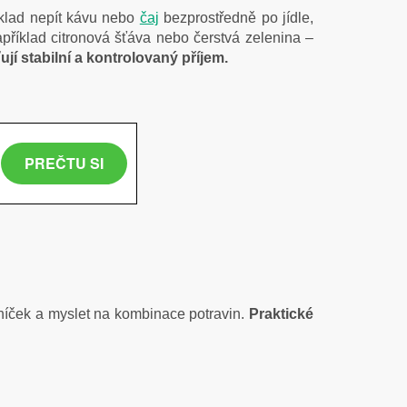
íklad nepít kávu nebo
čaj
bezprostředně po jídle,
příklad citronová šťáva nebo čerstvá zelenina –
ťují stabilní a kontrolovaný příjem.
níček a myslet na kombinace potravin.
Praktické