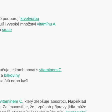
ré podporují
krvetvorbu
jí i vysoké množství
vitamínu A
a
srdce
oručuje je kombinovat s
vitamínem C
a
bílkoviny
 salátů nebo kaší
vitamínem C
, který zlepšuje absorpci.
Například
a.
Zajímavostí je, že i způsob přípravy jídla může