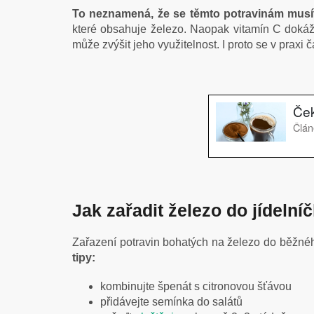
To neznamená, že se těmto potravinám musít
které obsahuje železo. Naopak vitamín C dokáže
může zvýšit jeho využitelnost. I proto se v praxi
Jak zařadit železo do jídelní
Zařazení potravin bohatých na železo do běžnéh
tipy:
kombinujte špenát s citronovou šťávou
přidávejte semínka do salátů