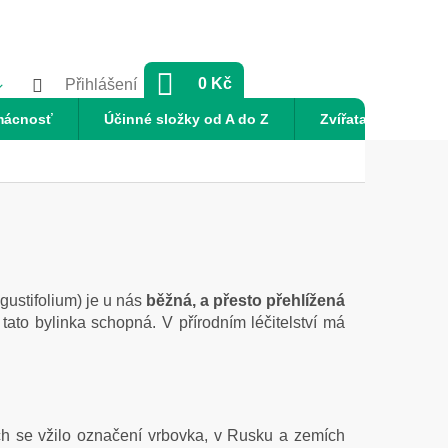
NÁKUPNÍ
0 Kč
Přihlášení
KOŠÍK
mácnosť
Účinné složky od A do Z
Zvířata
Nov
ustifolium) je u nás
běžná, a přesto přehlížená
 tato bylinka schopná. V přírodním léčitelství má
h se vžilo označení vrbovka, v Rusku a zemích