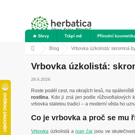
Přejít
na
obsah
🔥 Slevy
Trápí mě
Přírodní kosmetik
Blog
Vrbovka úzkolistá: skromná by
Domů
Vrbovka úzkolistá: skro
28.6.2026
Roste podél cest, na okrajích lesů, na spáleniště
rostlina
. Kdo ji zná jen podle růžovofialových k
vrbovka staletou tradici – a moderní věda ho uzn
Co je vrbovka a proč se mu ř
Vrbovka
úzkolistá a
ivan čaj
jsou ve skutečnos