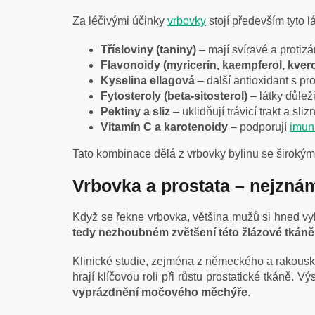
Za léčivými účinky
vrbovky
stojí především tyto lá
Třísloviny (taniny)
– mají svíravé a protizán
Flavonoidy (myricerin, kaempferol, kverc
Kyselina ellagová
– další antioxidant s pr
Fytosteroly (beta-sitosterol)
– látky důlež
Pektiny a sliz
– uklidňují trávicí trakt a sli
Vitamín C a karotenoidy
– podporují
imun
Tato kombinace dělá z vrbovky bylinu se široký
Vrbovka a prostata – nejznám
Když se řekne vrbovka, většina mužů si hned v
tedy nezhoubném zvětšení této žlázové tkáně,
Klinické studie, zejména z německého a rakousk
hrají klíčovou roli při růstu prostatické tkáně. 
vyprázdnění močového měchýře
.