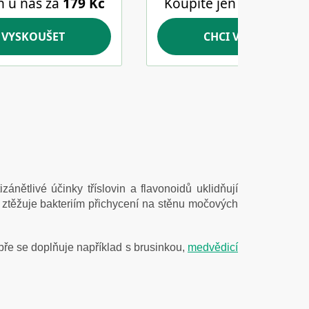
tizánětlivé účinky tříslovin a flavonoidů uklidňují
á ztěžuje bakteriím přichycení na stěnu močových
ře se doplňuje například s brusinkou,
medvědicí