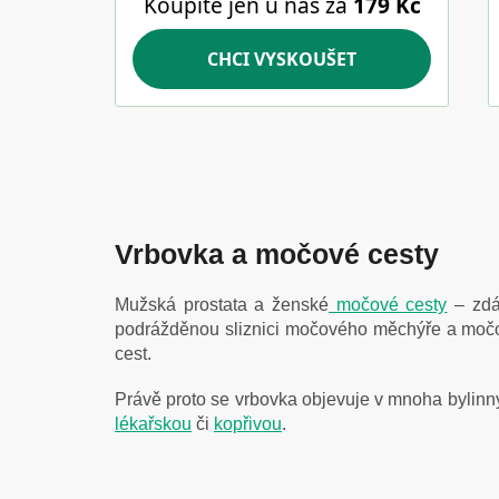
Vrbovka a močové cesty
Mužská prostata a ženské
močové cesty
– zdá
podrážděnou sliznici močového měchýře a močov
cest.
Právě proto se vrbovka objevuje v mnoha bylinn
lékařskou
či
kopřivou
.