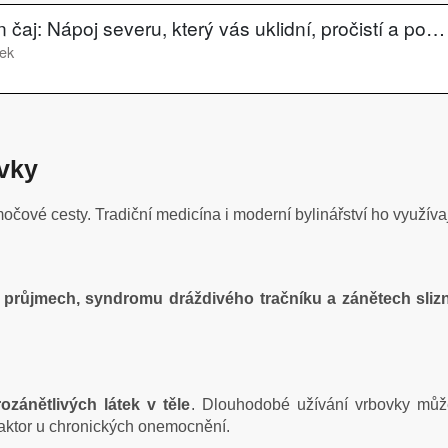
ovky
očové cesty. Tradiční medicína i moderní bylinářství ho využívaj
průjmech, syndromu dráždivého tračníku a zánětech slizni
ozánětlivých látek v těle
. Dlouhodobé užívání vrbovky může
faktor u chronických onemocnění.