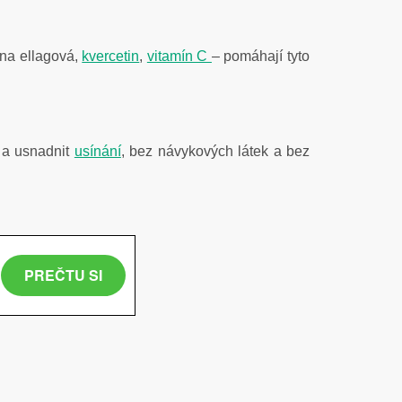
ina ellagová,
kvercetin
,
vitamín C
– pomáhají tyto
 a usnadnit
usínání
, bez návykových látek a bez