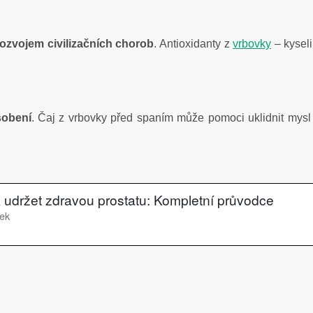
 rozvojem civilizačních chorob
. Antioxidanty z
vrbovky
– kysel
sobení
. Čaj z vrbovky před spaním může pomoci uklidnit mysl