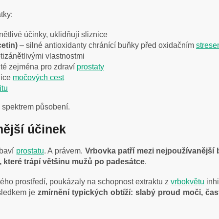
tky:
ětlivé účinky, uklidňují sliznice
etin)
– silné antioxidanty chránící buňky před oxidačním
stres
otizánětlivými vlastnostmi
ité zejména pro zdraví
prostaty
znice
močových cest
itu
m spektrem působení.
ější účinek
ybaví
prostatu
. A právem.
Vrbovka patří mezi nejpoužívanější b
 které trápí většinu mužů po padesátce
.
ého prostředí, poukázaly na schopnost extraktu z
vrbokvětu
inhi
Výsledkem je
zmírnění typických obtíží: slabý proud moči, čas