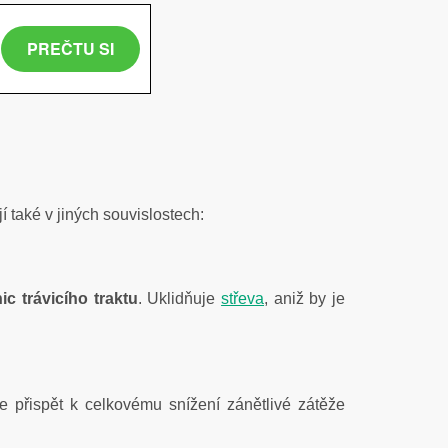
í také v jiných souvislostech:
c trávicího traktu
. Uklidňuje
střeva
, aniž by je
 přispět k celkovému snížení zánětlivé zátěže