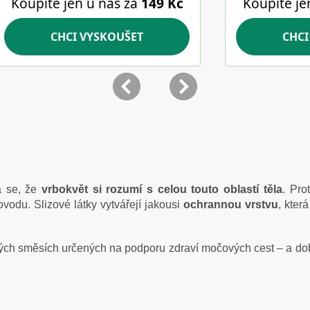
 se, že
vrbokvět si rozumí s celou touto oblastí těla
. Pro
odu. Slizové látky vytvářejí jakousi
ochrannou vrstvu
, kter
ých směsích určených na podporu zdraví močových cest – a dob