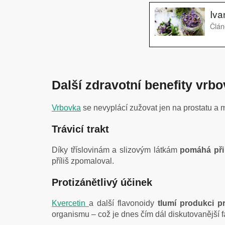
Další zdravotní benefity vrb
Vrbovka
se nevyplácí zužovat jen na prostatu a m
Trávicí trakt
Díky tříslovinám a slizovým látkám
pomáhá při 
příliš zpomaloval.
Protizánětlivý účinek
Kvercetin
a další flavonoidy
tlumí produkci pr
organismu – což je dnes čím dál diskutovanější 