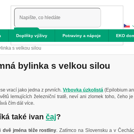
HLEDAT
a
Doplňky výživy
Potraviny a nápoje
EKO do
linka s velkou silou
mná bylinka s velkou silou
 se vrací jako jedna z prvních.
Vrbovka úzkolistá
(Epilobium ang
větů lemujících železniční tratě, neví ani zlomek toho, čeho je
ává čím dál více.
íká také ivan
čaj
?
ti
dvě jména téže rostliny
. Zatímco na Slovensku a v Čechác