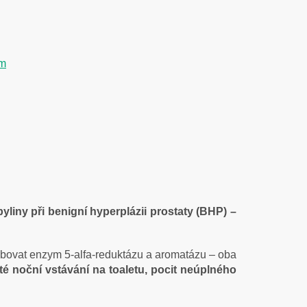
em
yliny při benigní hyperplázii prostaty (BHP) –
bovat enzym 5-alfa-reduktázu a aromatázu – oba
té noční vstávání na toaletu, pocit neúplného