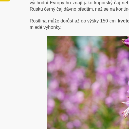
východní Evropy ho znají jako koporský čaj neb
Rusku černý čaj dávno předtím, než se na kontine
Rostlina může dorůst až do výšky 150 cm,
kvet
mladé výhonky.