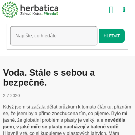
Přejít
NÁKU
na
obsah
KOŠÍK
HLEDAT
Voda. Stále s sebou a
bezpečně.
2.7.2020
Když jsem si začala dělat průzkum k tomuto článku, přiznám
se, že jsem byla přímo znechucena tím, co pijeme. Bylo mi
jasné, že globální problém s plasty je velký, ale
nevěděla
jsem, v jaké míře se plasty nacházejí v balené vodě
.
Hlavně v té, co si kupujeme v plastových lahvích. Mám