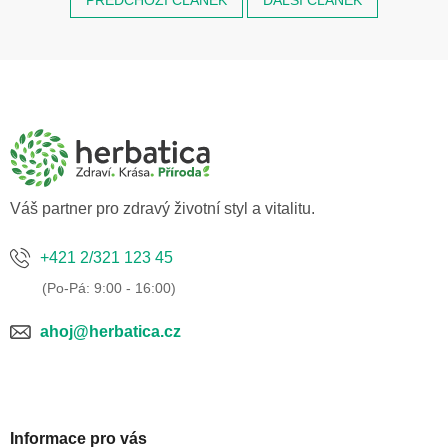
Z
á
p
a
t
í
Váš partner pro zdravý životní styl a vitalitu.
+421 2/321 123 45
ahoj@herbatica.cz
Informace pro vás