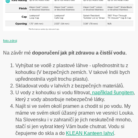
foto.zdroj
Na závěr mé
doporučení jak pít zdravou a čistší vodu.
Vyhýbat se vodě z plastové láhve - upřednostnit tu z
kohoutku (V bezpečných zemích. V takové Indii bych
upřednostnila vypít trochu plastu).
Skladovat vodu v lahvích z bezpečných materiálů.
U vody z kohoutku si vodu filtrovat,
například šungitem
,
který z vody absorbuje nebezpečné látky.
Najít si ve svém okolí pramen a chodit si po vodu. My
máme ve svém okolí úžasný pramen ve vesnici Louka.
Na Slovensku i v zahraničí je jich neskutečně mnoho,
stačí si jen vybrat který Vám bude chutnat. Vodu si
čepujeme do skla a do
KLEAN Kanteen lahví
.