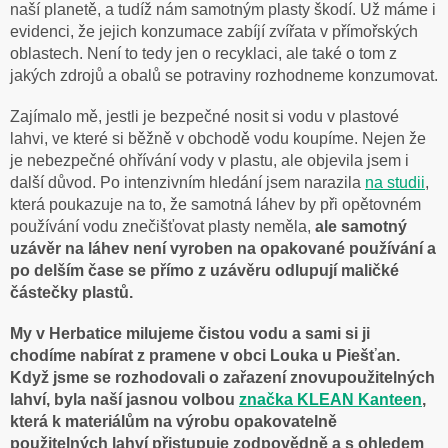
naší planetě, a tudíž nám samotným plasty škodí. Už máme i
evidenci, že jejich konzumace zabíjí zvířata v přímořských
oblastech. Není to tedy jen o recyklaci, ale také o tom z
jakých zdrojů a obalů se potraviny rozhodneme konzumovat.
Zajímalo mě, jestli je bezpečné nosit si vodu v plastové
lahvi, ve které si běžně v obchodě vodu koupíme. Nejen že
je nebezpečné ohřívání vody v plastu, ale objevila jsem i
další důvod. Po intenzivním hledání jsem narazila
na studii
,
která poukazuje na to, že samotná láhev by při opětovném
používání vodu znečišťovat plasty neměla,
ale samotný
uzávěr na láhev není vyroben na opakované používání a
po delším čase se přímo z uzávěru odlupují maličké
částečky plastů.
My v Herbatice milujeme čistou vodu a sami si ji
chodíme nabírat z pramene v obci Louka u Piešťan.
Když jsme se rozhodovali o zařazení znovupoužitelných
lahví, byla naší jasnou volbou
značka KLEAN Kanteen
,
která k materiálům na výrobu opakovatelně
použitelných lahví přistupuje zodpovědně a s ohledem