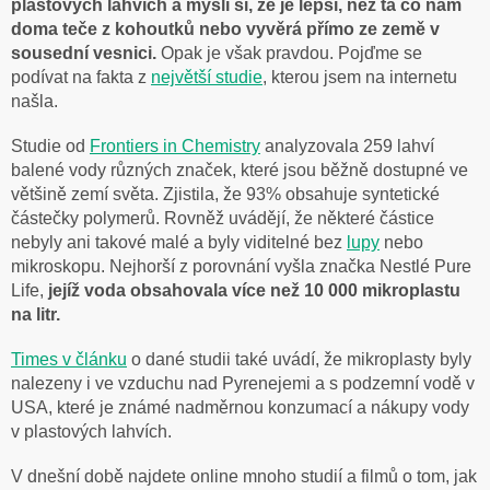
plastových lahvích a myslí si, že je lepší, než ta co nám
doma teče z kohoutků nebo vyvěrá přímo ze země v
sousední vesnici.
Opak je však pravdou. Pojďme se
podívat na fakta z
největší studie
, kterou jsem na internetu
našla.
Studie od
Frontiers in Chemistry
analyzovala 259 lahví
balené vody různých značek, které jsou běžně dostupné ve
většině zemí světa. Zjistila, že 93% obsahuje syntetické
částečky polymerů. Rovněž uvádějí, že některé částice
nebyly ani takové malé a byly viditelné bez
lupy
nebo
mikroskopu. Nejhorší z porovnání vyšla značka Nestlé Pure
Life,
jejíž voda obsahovala více než 10 000 mikroplastu
na litr.
Times v článku
o dané studii také uvádí, že mikroplasty byly
nalezeny i ve vzduchu nad Pyrenejemi a s podzemní vodě v
USA, které je známé nadměrnou konzumací a nákupy vody
v plastových lahvích.
V dnešní době najdete online mnoho studií a filmů o tom, jak