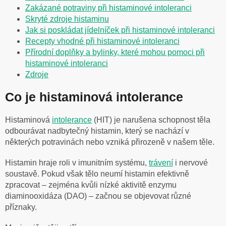
Zakázané potraviny při histaminové intoleranci
Skryté zdroje histaminu
Jak si poskládat jídelníček při histaminové intoleranci
Recepty vhodné při histaminové intoleranci
Přírodní doplňky a bylinky, které mohou pomoci při
histaminové intoleranci
Zdroje
Co je histaminová intolerance
Histaminová
intolerance
(HIT) je narušena schopnost těla
odbourávat nadbytečný histamin, který se nachází v
některých potravinách nebo vzniká přirozeně v našem těle.
Histamin hraje roli v imunitním systému,
trávení
i nervové
soustavě. Pokud však tělo neumí histamin efektivně
zpracovat – zejména kvůli nízké aktivitě enzymu
diaminooxidáza (DAO) – začnou se objevovat různé
příznaky.