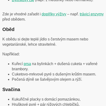
Zde je vhodné zařadit i
doplňky výživy
– např.
trávicí enzymy
před obědem.
Oběd
K obědu si dejte teplé jídlo s čerstvým masem nebo
vegetariánské, lehce stravitelné.
Například:
Kuřecí
prsa
na bylinkách + dušená cuketa + vařené
brambory.
Cuketovo-mrkvové pyré s dušeným krůtím masem.
Pečená dýně se šalvějovým olejem a rýží.
Svačina
Kukuřičné placky s domácí pomazánkou,
Hruškové pyré + pár rýžových chlebíčků,