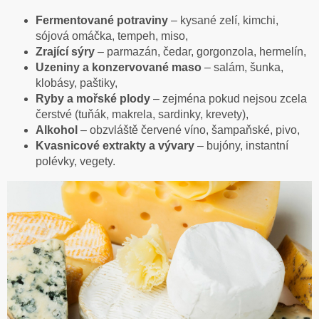
Fermentované potraviny
– kysané zelí, kimchi,
sójová omáčka, tempeh, miso,
Zrající sýry
– parmazán, čedar, gorgonzola, hermelín,
Uzeniny a konzervované maso
– salám, šunka,
klobásy, paštiky,
Ryby a mořské plody
– zejména pokud nejsou zcela
čerstvé (tuňák, makrela, sardinky, krevety),
Alkohol
– obzvláště červené víno, šampaňské, pivo,
Kvasnicové extrakty a vývary
– bujóny, instantní
polévky, vegety.