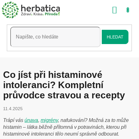
Přejít
NÁKU
na
obsah
KOŠÍK
HLEDAT
Co jíst při histaminové
intoleranci? Kompletní
průvodce stravou a recepty
11.4.2025
Trápí vás
únava
,
migrény
, nafukování? Možná za to může
histamin – látka běžně přítomná v potravinách, kterou při
histaminové intoleranci tělo neumí správně odbourat.