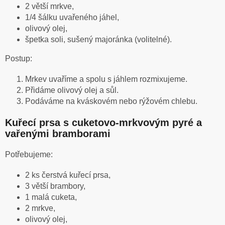
2 větší mrkve,
1/4 šálku uvařeného jáhel,
olivový olej,
špetka soli, sušený majoránka (volitelné).
Postup:
Mrkev uvaříme a spolu s jáhlem rozmixujeme.
Přidáme olivový olej a sůl.
Podáváme na kváskovém nebo rýžovém chlebu.
Kuřecí prsa s cuketovo-mrkvovým pyré a
vařenými bramborami
Potřebujeme:
2 ks čerstvá kuřecí prsa,
3 větší brambory,
1 malá cuketa,
2 mrkve,
olivový olej,