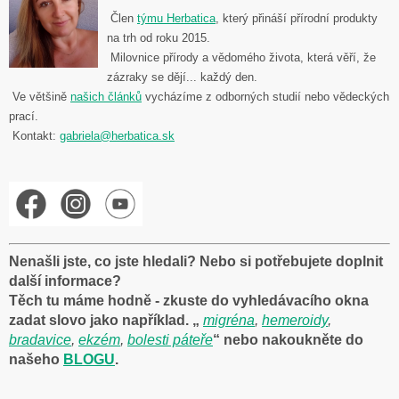
Člen
týmu Herbatica
,
který přináší přírodní produkty
na trh od roku 2015.
Milovnice přírody a vědomého života, která věří, že
zázraky se dějí... každý den.
Ve většině
našich článků
vycházíme z odborných studií nebo vědeckých
prací
.
Kontakt:
gabriela@herbatica.sk
Nenašli jste, co jste hledali? Nebo si potřebujete doplnit
další informace?
Těch tu máme hodně - zkuste do vyhledávacího okna
zadat slovo jako například. „
migréna
,
hemeroidy
,
bradavice
,
ekzém
,
bolesti páteře
“ nebo nakoukněte do
našeho
BLOGU
.