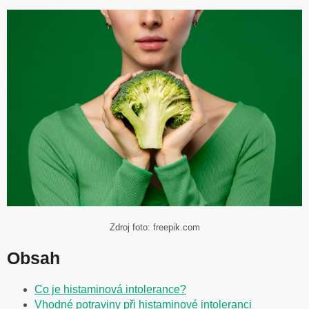
Zdroj foto: freepik.com
Obsah
Co je histaminová intolerance?
Vhodné potraviny při histaminové intoleranci