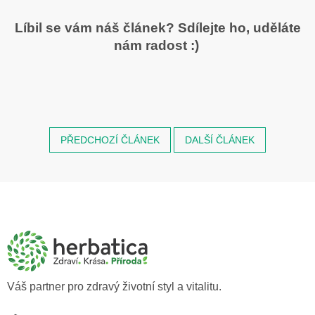
Líbil se vám náš článek? Sdílejte ho, uděláte
nám radost :)
PŘEDCHOZÍ ČLÁNEK
DALŠÍ ČLÁNEK
Z
á
p
a
t
í
Váš partner pro zdravý životní styl a vitalitu.