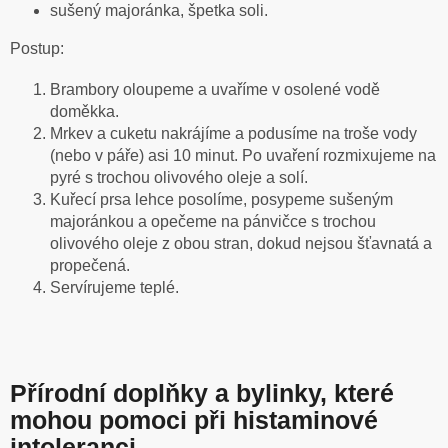
sušený majoránka, špetka soli.
Postup:
Brambory oloupeme a uvaříme v osolené vodě
doměkka.
Mrkev a cuketu nakrájíme a podusíme na troše vody
(nebo v páře) asi 10 minut. Po uvaření rozmixujeme na
pyré s trochou olivového oleje a solí.
Kuřecí prsa lehce posolíme, posypeme sušeným
majoránkou a opečeme na pánvičce s trochou
olivového oleje z obou stran, dokud nejsou šťavnatá a
propečená.
Servírujeme teplé.
Přírodní doplňky a bylinky, které
mohou pomoci při histaminové
intoleranci