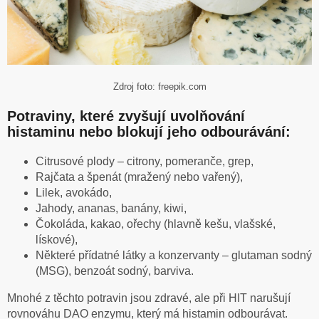
Zdroj foto: freepik.com
Potraviny, které zvyšují uvolňování
histaminu nebo blokují jeho odbourávání:
Citrusové plody – citrony, pomeranče, grep,
Rajčata a špenát (mražený nebo vařený),
Lilek, avokádo,
Jahody, ananas, banány, kiwi,
Čokoláda, kakao, ořechy (hlavně kešu, vlašské,
lískové),
Některé přídatné látky a konzervanty – glutaman sodný
(MSG), benzoát sodný, barviva.
Mnohé z těchto potravin jsou zdravé, ale při HIT narušují
rovnováhu DAO enzymu, který má histamin odbourávat.