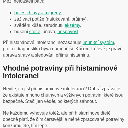
Mezi nejčastěji patří:
bolesti hlavy a migrény
,
zažívací potíže (nafukování, průjmy),
svědění kůže, zarudnutí,
ekzémy
,
bušení
srdce
, únava,
nespavost
.
Při histaminové intoleranci nezasahuje
imunitní systém
,
proto i diagnostika bývá náročnější. Klíčem k úlevě je právě
úprava stravy a sledování příjmu histaminu.
Vhodné potraviny při histaminové
intoleranci
Nevíte, co jíst při histaminové intoleranci? Dobrá zpráva je,
že existuje mnoho chutných a výživných potravin, které jsou
bezpečné. Stačí jen vědět, po kterých sáhnout.
Ne každému vyhovuje totéž, ale při histaminové dietě
obecně platí, že čím čerstvější a méně zpracované potraviny
konzumujete, tím lépe.