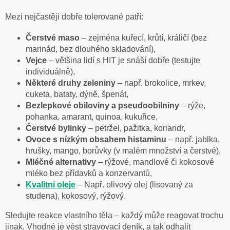
Mezi nejčastěji dobře tolerované patří:
Čerstvé maso
– zejména kuřecí, krůtí, králičí (bez
marinád, bez dlouhého skladování),
Vejce
– většina lidí s HIT je snáší dobře (testujte
individuálně),
Některé druhy zeleniny
– např. brokolice, mrkev,
cuketa, bataty, dýně, špenát,
Bezlepkové obiloviny a pseudoobilniny
– rýže,
pohanka, amarant, quinoa, kukuřice,
Čerstvé bylinky
– petržel, pažitka, koriandr,
Ovoce s nízkým obsahem histaminu
– např. jablka,
hrušky, mango, borůvky (v malém množství a čerstvé),
Mléčné alternativy
– rýžové, mandlové či kokosové
mléko bez přídavků a konzervantů,
Kvalitní
oleje
– Např. olivový olej (lisovaný za
studena), kokosový, rýžový.
Sledujte reakce vlastního těla – každý může reagovat trochu
jinak. Vhodné je vést stravovací deník, a tak odhalit