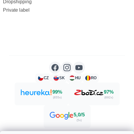
Dropshipping
Private label
CZ
SK
HU
RO
99%
97%
(855x)
(692x)
5,0/5
(5x)