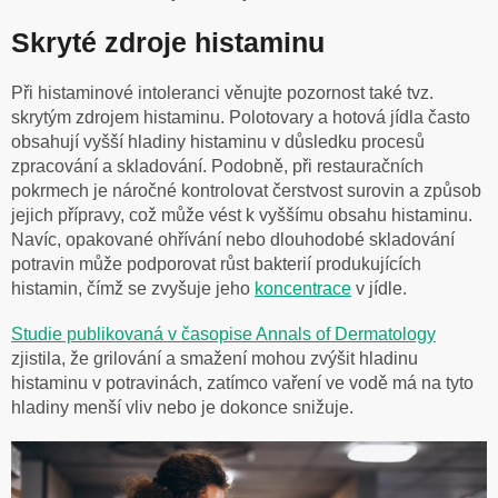
Skryté zdroje histaminu
Při histaminové intoleranci věnujte pozornost také tvz.
skrytým zdrojem histaminu. Polotovary a hotová jídla často
obsahují vyšší hladiny histaminu v důsledku procesů
zpracování a skladování. Podobně, při restauračních
pokrmech je náročné kontrolovat čerstvost surovin a způsob
jejich přípravy, což může vést k vyššímu obsahu histaminu.
Navíc, opakované ohřívání nebo dlouhodobé skladování
potravin může podporovat růst bakterií produkujících
histamin, čímž se zvyšuje jeho
koncentrace
v jídle.
Studie publikovaná v časopise Annals of Dermatology
zjistila, že grilování a smažení mohou zvýšit hladinu
histaminu v potravinách, zatímco vaření ve vodě má na tyto
hladiny menší vliv nebo je dokonce snižuje.