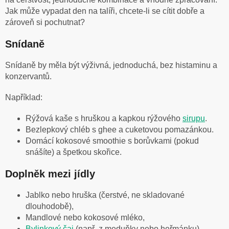
Jak může vypadat den na talíři, chcete-li se cítit dobře a
zároveň si pochutnat?
Snídaně
Snídaně by měla být výživná, jednoduchá, bez histaminu a
konzervantů.
Například:
Rýžová kaše s hruškou a kapkou rýžového
sirupu
.
Bezlepkový chléb s ghee a cuketovou pomazánkou.
Domácí kokosové smoothie s borůvkami (pokud
snášíte) a špetkou skořice.
Doplněk mezi jídly
Jablko nebo hruška (čerstvé, ne skladované
dlouhodobě),
Mandlové nebo kokosové mléko,
Bylinkový čaj
(např. z meduňky nebo heřmánku).