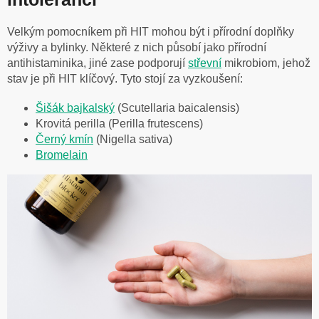
Velkým pomocníkem při HIT mohou být i přírodní doplňky
výživy a bylinky. Některé z nich působí jako přírodní
antihistaminika, jiné zase podporují
střevní
mikrobiom, jehož
stav je při HIT klíčový. Tyto stojí za vyzkoušení:
Šišák bajkalský
(Scutellaria baicalensis)
Krovitá perilla (Perilla frutescens)
Černý kmín
(Nigella sativa)
Bromelain