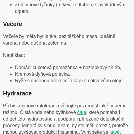
Zeleninové tyčinky (mrkev, kedluben) s avokádovým
dipem.
Večeře
Večeře by měla být lehká, bez těžkého masa, ideálně
vařená nebo dušená zelenina.
Například:
Domácí cuketová pomazánka + bezlepkový chléb,
Krémová dýňová polévka,
Rýže s dušenou brokolicí a kapkou olivového oleje.
Hydratace
Při histaminové intoleranci věnujte pozornost také pitnému
režimu. Čistá voda nebo bylinkové
čaje
, které pomáhají
udržet tělo hydratované a podporují přirozené detoxikační
procesy. Minerálky s bublinkami by ste měli omezit, protože
mohou zvyšovat produkci histaminu. Vyhýbejte se
kávě
,