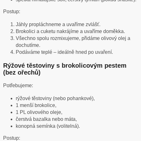
Postup:
Jáhly propláchneme a uvaříme zvlášť.
Brokolici a cuketu nakrájíme a uvaříme doměkka.
Všechno spolu rozmixujeme, přidáme olivový olej a
dochutíme.
Podáváme teplé – ideálně hned po uvaření.
Rýžové těstoviny s brokolicovým pestem
(bez ořechů)
Potřebujeme:
rýžové těstoviny (nebo pohankové),
1 menší brokolice,
1 PL olivového oleje,
čerstvá bazalka nebo máta,
konopná semínka (volitelná).
Postup: