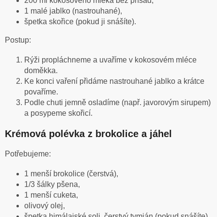
200 ml kokosového mléka bez přísad,
1 malé jablko (nastrouhané),
špetka skořice (pokud ji snášíte).
Postup:
Rýži propláchneme a uvaříme v kokosovém mléce
doměkka.
Ke konci vaření přidáme nastrouhané jablko a krátce
povaříme.
Podle chuti jemně osladíme (např. javorovým sirupem)
a posypeme skořicí.
Krémová polévka z brokolice a jáhel
Potřebujeme:
1 menší brokolice (čerstvá),
1/3 šálky pšena,
1 menší cuketa,
olivový olej,
špetka himálajské soli, čerstvý tymián (pokud snášíte).