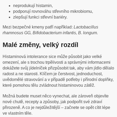
neprodukují histamin,
podporují rovnováhu střevního mikrobiomu,
zlepšují funkci střevní bariéry.
Mezi bezpečné kmeny patří například:
Lactobacillus
rhamnosus GG, Bifidobacterium infantis, B. longum.
Malé změny, velký rozdíl
Histaminová intolerance sice může působit jako velké
omezení, ale s trochou trpělivosti a správnými informacemi
dokážete svůj jídelníček přizpůsobit tak, aby vám jídlo dělalo
radost a ne starosti. Klíčem je čerstvost, jednoduchost,
uvědomělé stravování a v případě potřeby i přírodní doplňky,
které pomohou tělu zvládnout histaminovou zátěž.
Možná budete muset něco vynechat, ale zároveň objevíte
nové chutě, recepty a způsoby, jak podpořit své zdraví
přirozeně. A co je nejdůležitější – začnete se opět cítit lépe
ve vlastním těle.