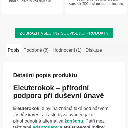
hladinu cukru v krvi díky síle
kapslích (500 mg) podporuje imunitu,
ženšenu pětilistého – prémiovému
dodává energii a vitalitu, podporuje
extraktu od Epigemic.
sexuální funkce a pomáhá udržovat...
ZOBRAZIT VŠECHNY SOUVISEJÍCÍ PRODUKTY
Popis
Podobné (8)
Hodnocení (1)
Diskuze
Detailní popis produktu
Eleuterokok – přírodní
podpora při duševní únavě
Eleuterokok
je bylina známá také pod názvem
„čertův kořen“
a často bývá uváděn jako
plnohodnotná alternativa
ženšenu
. Patří mezi
takzvané
adaptogeny
a antistresové byliny
.