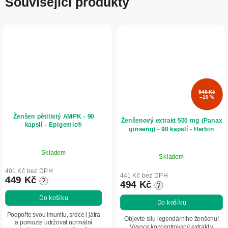
Související produkty
549 Kč
–10 %
Ženšen pětilistý AMPK - 90
Ženšenový extrakt 500 mg (Panax
kapslí - Epigemic®
ginseng) - 90 kapslí - Herbin
Skladem
Skladem
401 Kč bez DPH
441 Kč bez DPH
449 Kč
?
494 Kč
?
Do košíku
Do košíku
Podpořte svou imunitu, srdce i játra
Objevte sílu legendárního ženšenu!
a pomozte udržovat normální
Vysoce koncentrovaný extrakt v