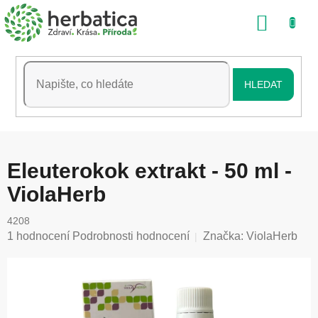
Přejít
NÁKU
na
obsah
KOŠÍK
HLEDAT
Eleuterokok extrakt - 50 ml -
ViolaHerb
4208
Průměrné
1 hodnocení
Podrobnosti hodnocení
Značka:
ViolaHerb
hodnocení
produktu
je
5,0
z