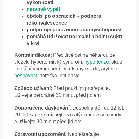
výkonností
nervové vypětí
období po operacích – podpora
rekonvalescence
podporuje přirozenou obranyschopnost
pomáhá udržovat normální hladinu cukru
v krvi
Kontraindikace:
Přecitlivělost na některou ze
složek, hypertermický syndrom,
hypertenze
, akutní
infekční onemocnění, infarkt myokardu, arytmie,
nespavost
, horečka, epilepsie.
Způsob užívání:
Před použitím protřepejte.
Užívejte perorálně 30 minut před jídlem.
Doporučené dávkování:
Dospělí a děti od 12 let:
20–30 kapek smíchejte s malým množstvím vody
a užívejte 30 minut před jídlem.
Zdravotní upozornění:
Nepřekračujte