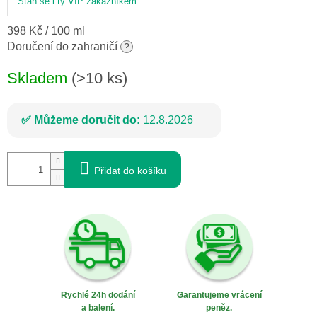
Staň se i ty VIP zákazníkem
Měrná
398 Kč / 100 ml
cena:
Doručení do zahraničí
?
Skladem
(>10 ks)
Můžeme doručit do:
12.8.2026
Přidat do košíku
Rychlé 24h dodání
Garantujeme vrácení
a balení.
peněz.