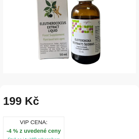
5
hvězdiček.
199 Kč
VIP CENA:
-4 % z uvedené ceny