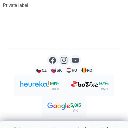
Private label
CZ
SK
HU
RO
99%
97%
(855x)
(692x)
5,0/5
(5x)