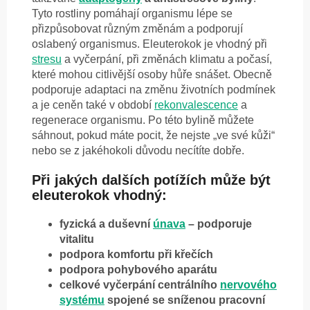
Tyto rostliny pomáhají organismu lépe se
přizpůsobovat různým změnám a podporují
oslabený organismus. Eleuterokok je vhodný při
stresu
a vyčerpání, při změnách klimatu a počasí,
které mohou citlivější osoby hůře snášet. Obecně
podporuje adaptaci na změnu životních podmínek
a je ceněn také v období
rekonvalescence
a
regenerace organismu. Po této bylině můžete
sáhnout, pokud máte pocit, že nejste „ve své kůži“
nebo se z jakéhokoli důvodu necítíte dobře.
Při jakých dalších potížích může být
eleuterokok vhodný:
fyzická a duševní
únava
– podporuje
vitalitu
podpora komfortu při křečích
podpora pohybového aparátu
celkové vyčerpání centrálního
nervového
systému
spojené se sníženou pracovní