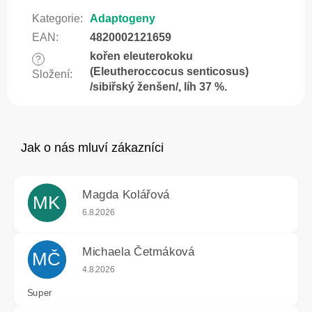
Kategorie
:
Adaptogeny
EAN
:
4820002121659
kořen eleuterokoku
?
(Eleutheroccocus senticosus)
Složení
:
/sibiřský ženšen/, líh 37 %.
Magda Kolářová
MK
Hodnocení obchodu je 5 z 5 hvězdiček.
6.8.2026
Michaela Četmáková
MČ
Hodnocení obchodu je 5 z 5 hvězdiček.
4.8.2026
Super