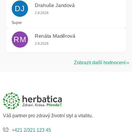
Drahuše Jandová
DJ
Hodnocení obchodu je 5 z 5 hvězdiček.
2.8.2026
Super
Renáta Maděrová
RM
Hodnocení obchodu je 5 z 5 hvězdiček.
2.8.2026
Zobrazit další hodnocení
Z
á
p
a
t
í
Váš partner pro zdravý životní styl a vitalitu.
+421 2/321 123 45