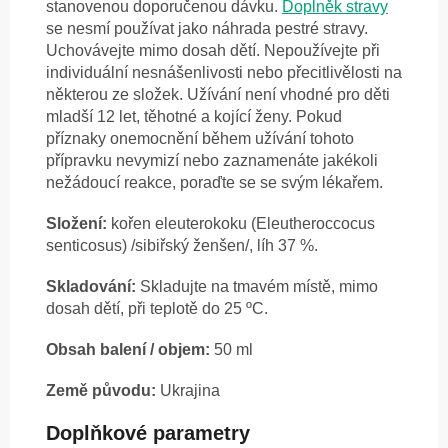
stanovenou doporučenou dávku.
Doplněk stravy
se nesmí používat jako náhrada pestré stravy.
Uchovávejte mimo dosah dětí. Nepoužívejte při
individuální nesnášenlivosti nebo přecitlivělosti na
některou ze složek. Užívání není vhodné pro děti
mladší 12 let, těhotné a kojící ženy. Pokud
příznaky onemocnění během užívání tohoto
přípravku nevymizí nebo zaznamenáte jakékoli
nežádoucí reakce, poraďte se se svým lékařem.
Složení:
kořen eleuterokoku (Eleutheroccocus
senticosus) /sibiřský ženšen/, líh 37 %.
Skladování:
Skladujte na tmavém místě, mimo
dosah dětí, při teplotě do 25 ºC.
Obsah balení / objem:
50 ml
Země původu:
Ukrajina
Doplňkové parametry