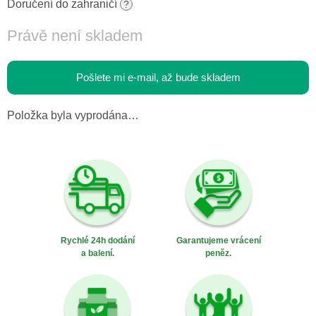
cena:
Doručení do zahraničí
?
Právě není skladem
Pošlete mi e-mail, až bude skladem
Položka byla vyprodána…
Rychlé 24h dodání
Garantujeme vrácení
a balení.
peněz.