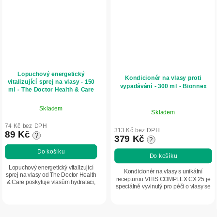
Lopuchový energetický
Kondicionér na vlasy proti
vitalizující sprej na vlasy - 150
vypadávání - 300 ml - Bionnex
ml - The Doctor Health & Care
Skladem
Skladem
74 Kč bez DPH
313 Kč bez DPH
89 Kč
?
379 Kč
?
Do košíku
Do košíku
Lopuchový energetický vitalizující
Kondicionér na vlasy s unikátní
sprej na vlasy od The Doctor Health
recepturou VITIS COMPLEX CX 25 je
& Care poskytuje vlasům hydrataci,
speciálně vyvinutý pro péči o vlasy se
lesk a posílení díky pěti bylinným
sklonem k vypadávání. Obsahuje
extraktům. Snadná aplikace bez...
cenné rostlinné extrakty, vitaminy a...