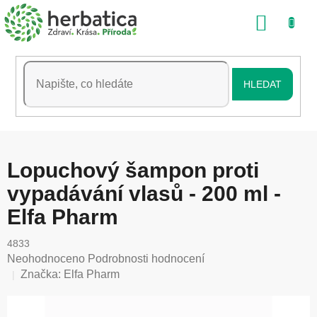
Přejít
NÁKU
na
obsah
KOŠÍK
HLEDAT
Lopuchový šampon proti
vypadávání vlasů - 200 ml -
Elfa Pharm
4833
Průměrné
Neohodnoceno
Podrobnosti hodnocení
hodnocení
Značka:
Elfa Pharm
produktu
je