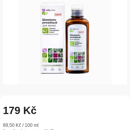
0,0
z
5
hvězdiček.
179 Kč
Měrná
89,50 Kč / 100 ml