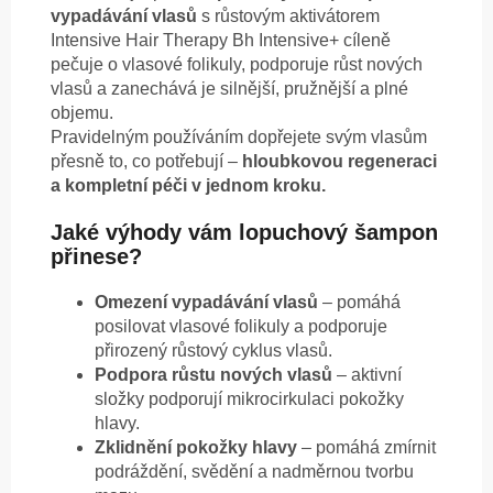
vypadávání vlasů
s růstovým aktivátorem
Intensive Hair Therapy Bh Intensive+ cíleně
pečuje o vlasové folikuly, podporuje růst nových
vlasů a zanechává je silnější, pružnější a plné
objemu.
Pravidelným používáním dopřejete svým vlasům
přesně to, co potřebují –
hloubkovou regeneraci
a kompletní péči v jednom kroku.
Jaké výhody vám lopuchový šampon
přinese?
Omezení vypadávání vlasů
– pomáhá
posilovat vlasové folikuly a podporuje
přirozený růstový cyklus vlasů.
Podpora růstu nových vlasů
– aktivní
složky podporují mikrocirkulaci pokožky
hlavy.
Zklidnění pokožky hlavy
– pomáhá zmírnit
podráždění, svědění a nadměrnou tvorbu