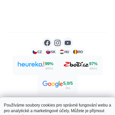
CZ
SK
HU
RO
99%
97%
(855x)
(692x)
5,0/5
(5x)
Používáme soubory cookies pro správné fungování webu a
pro analytické a marketingové účely. Můžete je přijmout
Vytvořil Shoptet