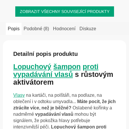
ZOBRAZIT VŠECHNY SOUVISEJÍCÍ PRODUKTY
Popis
Podobné (8)
Hodnocení
Diskuze
Detailní popis produktu
Lopuchový
šampon
proti
vypadávání vlasů
s růstovým
aktivátorem
Vlasy
na kartáči, na polštáři, na podlaze, na
oblečení i v odtoku umyvadla...
Máte pocit, že jich
ztrácíte více, než je běžné?
Oslabené kořínky a
nadměrné
vypadávání vlasů
mohou být
signálem, že pokožka hlavy potřebuje
intenzivnější péči.
Lopuchový šampon proti