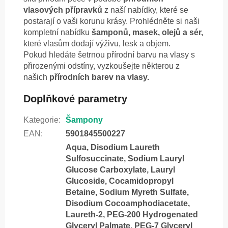
vlasových přípravků
z naší nabídky, které se
postarají o vaši korunu krásy. Prohlédněte si naši
kompletní nabídku
šamponů, masek, olejů a sér,
které vlasům dodají výživu, lesk a objem.
Pokud hledáte šetrnou přírodní barvu na vlasy s
přirozenými odstíny, vyzkoušejte některou z
našich
přírodních barev na vlasy.
Doplňkové parametry
Kategorie
:
Šampony
EAN
:
5901845500227
Aqua, Disodium Laureth
Sulfosuccinate, Sodium Lauryl
Glucose Carboxylate, Lauryl
Glucoside, Cocamidopropyl
Betaine, Sodium Myreth Sulfate,
Disodium Cocoamphodiacetate,
Laureth-2, PEG-200 Hydrogenated
Glyceryl Palmate, PEG-7 Glyceryl