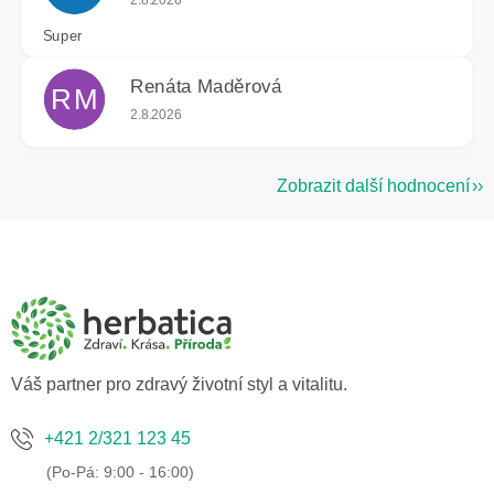
Super
Renáta Maděrová
RM
Hodnocení obchodu je 5 z 5 hvězdiček.
2.8.2026
Zobrazit další hodnocení
Z
á
p
a
t
í
Váš partner pro zdravý životní styl a vitalitu.
+421 2/321 123 45