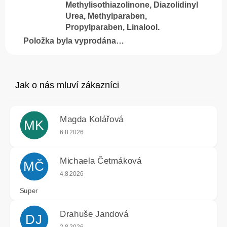
Methylisothiazolinone, Diazolidinyl
Urea, Methylparaben,
Propylparaben, Linalool.
Položka byla vyprodána…
Magda Kolářová
MK
Hodnocení obchodu je 5 z 5 hvězdiček.
6.8.2026
Michaela Četmáková
MČ
Hodnocení obchodu je 5 z 5 hvězdiček.
4.8.2026
Super
Drahuše Jandová
DJ
Hodnocení obchodu je 5 z 5 hvězdiček.
2.8.2026