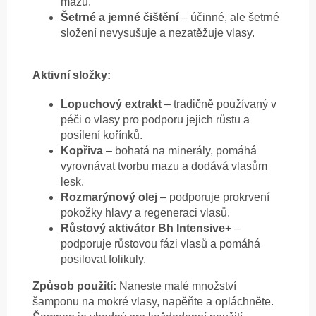
mazu.
Šetrné a jemné čištění
– účinné, ale šetrné
složení nevysušuje a nezatěžuje vlasy.
Aktivní složky:
Lopuchový extrakt
– tradičně používaný v
péči o vlasy pro podporu jejich růstu a
posílení kořínků.
Kopřiva
– bohatá na minerály, pomáhá
vyrovnávat tvorbu mazu a dodává vlasům
lesk.
Rozmarýnový olej
– podporuje prokrvení
pokožky hlavy a regeneraci vlasů.
Růstový aktivátor Bh Intensive+
–
podporuje růstovou fázi vlasů a pomáhá
posilovat folikuly.
Způsob použití:
Naneste malé množství
šamponu na mokré vlasy, napěňte a opláchněte.