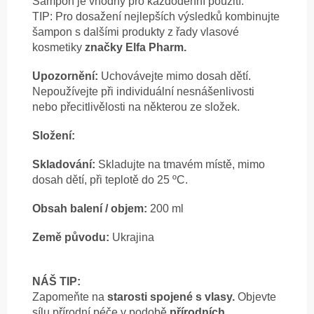
Šampon je vhodný pro každodenní použití.
TIP: Pro dosažení nejlepších výsledků kombinujte
šampon s dalšími produkty z řady vlasové
kosmetiky
značky Elfa Pharm.
Upozornění:
Uchovávejte mimo dosah dětí.
Nepoužívejte při individuální nesnášenlivosti
nebo přecitlivělosti na některou ze složek.
Složení:
Skladování:
Skladujte na tmavém místě, mimo
dosah dětí, při teplotě do 25 ºC.
Obsah balení / objem:
200 ml
Země původu:
Ukrajina
NÁŠ TIP:
Zapomeňte na
starosti spojené s vlasy.
Objevte
sílu přírodní péče v podobě
přírodních